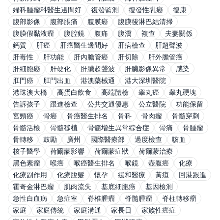
婦科腫瘤科醫生邊間好
復發監測
復發性乳癌
復康
腹部影像
腹部脹痛
腹膜癌
腹膜後淋巴結清掃
腹膜假黏液瘤
腹腔鏡
腹痛
腹瀉
複查
夫妻關係
鈣質
肝癌
肝癌醫生邊間好
肝病檢查
肝超聲波
肝毒性
肝功能
肝內膽管癌
肝切除
肝外膽管癌
肝細胞癌
肝硬化
肝臟超聲波
肝臟影像異常
感染
肛門癌
肛門出血
港澳藥械通
港大深圳醫院
港珠澳大橋
高蛋白飲食
高端體檢
睾丸癌
睾丸硬塊
告訴孩子
跟進檢查
公共交通優惠
公立醫院
功能保留
宮頸癌
骨癌
骨癌醫生排名
骨科
骨肉瘤
骨髓穿刺
骨髓活檢
骨髓移植
骨髓增生異常綜合症
骨痛
骨腫瘤
骨轉移
鼓勵
廣州
國際醫療部
過度檢查
咳血
核子醫學
荷爾蒙影響
荷爾蒙症狀
荷爾蒙治療
黑色素瘤
喉癌
喉癌醫生排名
喉鏡
壺腹癌
化療
化療副作用
化療脫髮
懷孕
緩和醫療
黃疸
回港跟進
霍奇金淋巴瘤
肌肉流失
基底細胞癌
基因檢測
急性白血病
急症室
脊椎腫瘤
脊髓腫瘤
脊柱轉移瘤
家庭
家庭傳統
家庭溝通
家長日
家族性癌症