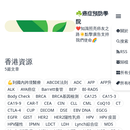
☘️癌症預防學
院
❤️知識照亮癌友之
關於
路☀️點擊廣告支持
我們使命🌈
搜索
RSS
香港資源
歸檔
5篇文章
所有
💪到國內跨境醫療
ABCDE法則
ADC
AFP
AFP升高
所有
ALK
AYA癌症
Barrett食管
BEP
BI-RADS
Body Check
BRCA
BRCA基因檢測
CA125
CA15-3
CA19-9
CAR-T
CEA
CIN
CLL
CML
CoQ10
CT
CTLA-4
CUP
DICOM
DSE
EBV DNA
EGCG
EGFR
GIST
HER2
HER2陽性乳癌
HPV
HPV 疫苗
HPV陽性
IPMN
LDCT
LDH
Lynch綜合症
MDS