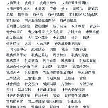
皮瓣重建
皮膚癌
皮膚癌篩查
皮膚癌醫生邊間好
皮膚癌醫生排名
皮膚痣
疲倦
貧血
葡萄胎
普通話
氣喘
氣管癌
前列腺
前列腺MRI
前列腺MRI MpMRI
前列腺癌
前列腺癌醫生邊間好
前列腺檢查
前哨淋巴結活檢
親密關係
親子關係
親子教育
青少年
青少年癌症
青少年骨癌 尤文氏肉瘤
求醫指南
求醫準備
曲妥珠單抗
去甲基化藥物
全乳切除
缺乏
確診
確診癌症
人參
人民調解
妊娠滋養細胞疾病
日間化療中心
絨毛膜癌
肉瘤
乳癌
乳癌篩查
乳房保留手術
乳房超聲波
乳房檢查
乳房切除術
乳房異常
乳房硬塊
乳房造影
乳房重建
乳酸脫氫酶
乳頭血性分泌物 乳癌
乳頭狀
乳腺癌
乳腺超聲波
乳腺外科
乳腺腫瘤
乳腺腫瘤醫生邊間好
軟組織肉瘤
三甲醫院
三陰性乳癌
傷殘津貼
上腹痛
舌癌
社會保險
社交壓力
射頻消融
身體檢查
身體形象
深圳
深圳就醫
神經母細胞瘤
神經內分泌標記
神經內分泌腫瘤
神經外科
腎癌
腎癌醫生邊間好
腎功能異常
腎上腺腫瘤 嗜鉻細胞瘤
腎細胞癌
腎盂輸尿管癌
腎臟腫瘤
腎腫塊
升中派位
生育