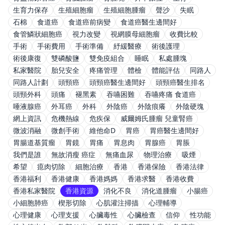
生育力保存
生殖細胞瘤
生殖細胞腫瘤
聲沙
失眠
石棉
食道癌
食道癌前病變
食道癌醫生邊間好
食管鱗狀細胞癌
視力改變
視網膜母細胞瘤
收費比較
手術
手術費用
手術準備
紓緩醫療
術後護理
術後康復
雙磷酸鹽
雙免疫組合
睡眠
私處腫塊
私家醫院
胎兒安全
疼痛管理
體檢
體能評估
同路人
同路人計劃
頭頸癌
頭頸癌醫生邊間好
頭頸癌醫生排名
頭頸外科
頭痛
褪黑素
吞嚥困難
吞嚥疼痛 食道癌
唾液腺癌
外耳癌
外科
外陰癌
外陰痕癢
外陰硬塊
網上資訊
危機熱線
危疾保
威爾姆氏腫瘤 兒童腎癌
微波消融
微創手術
維他命D
胃癌
胃癌醫生邊間好
胃腸道基質瘤
胃鏡
胃痛
胃息肉
胃腺癌
胃脹
我們是誰
無故消瘦 癌症
無痛血尿
物理治療
吸煙
希望
瘜肉切除
細胞治療
香港
香港保險
香港法律
香港福利
香港健康
香港媽媽
香港求醫
香港收費
香港私家醫院
香港資源
消化不良
消化道腫瘤
小腸癌
小細胞肺癌
楔形切除
心肌灌注掃描
心理輔導
心理健康
心理支援
心臟毒性
心臟檢查
信仰
性功能