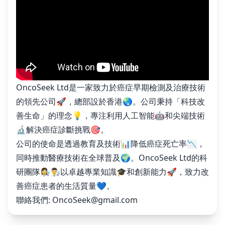
OncoSeek Ltd是一家致力於癌症早期檢測及治療技術
的領先公司🚀，總部設於香港🌏。公司秉持「科技改
善生命」的理念💡，專注利用人工智能🤖和尖端技術
🔬解決癌症診斷挑戰🎯。
公司的使命是透過教育及技術📊降低癌症死亡率📉，
同時推動醫療技術在全球普及🌍。OncoSeek Ltd的科
研團隊👩‍🔬👨‍🔬以卓越專業知識🎓和創新能力🚀，致力改
善癌症患者的生活質量💙。
聯絡我們:
OncoSeek@gmail.com