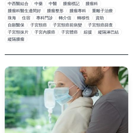
中西醫結合
中藥
中醫
腫瘤標記
腫瘤科
腫瘤科醫生邊間好
腫瘤整形
腫瘤專科
重離子治療
珠海
住宿
專科門診
轉介信
轉移性
資助
自願醫保
子宮頸癌
子宮頸癌前病變
子宮頸癌篩查
子宮頸抹片
子宮內膜癌
子宮體癌
綜援
縱隔淋巴結
縱隔腫瘤