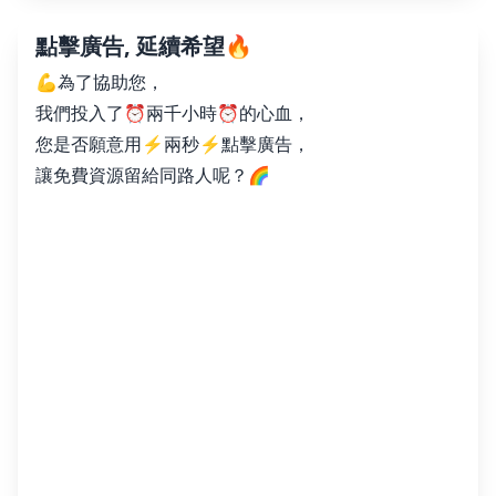
點擊廣告, 延續希望🔥
💪為了協助您，
我們投入了⏰兩千小時⏰的心血，
您是否願意用⚡️兩秒⚡️點擊廣告，
讓免費資源留給同路人呢？🌈