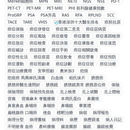
Merkel細胞癌
MPN
MRI
NETs
NGS
NSE
PD-1
PET-CT
PET-MR
PET-MRI
PHI 前列腺健康指數
ProGRP
PSA
PSA升高
RAS
RFA
RPLND
SCC
TACE
TARE
VHIS
🩺香港深圳十大醫生排名
癌胚抗原
癌症保險
癌症併發症
癌症第二意見
癌症惡病質
癌症分期
癌症風險
癌症復發
癌症覆查
癌症基因檢測
癌症急症
癌症檢查
癌症決策
癌症康復者
癌症迷思
癌症確診
癌症篩查
癌症手術
癌症相關疲倦
癌症性生活
癌症疫苗
癌症飲食
癌症營養
癌症預防
癌症運動
癌症照顧者
癌症診斷
癌症症狀
癌症治療
癌症治療費用
安寧照顧
奧米加3
疤痕
疤痕癌 馬喬林氏潰瘍
白血病
柏氏抹片
膀胱癌
膀胱癌醫生邊間好
膀胱鏡
膀胱鏡異常 膀胱原位癌
保險
保險理賠
保險預先批核
北上檢查
北上就醫
北上體檢
背痛
背痛麻木 脊髓腫瘤
本周氏蛋白
鼻竇癌
鼻塞鼻血 鼻咽癌
鼻咽癌
鼻咽鏡
畢業禮
扁桃腺癌 口咽癌
便血
標靶治療
病假
病理報告
病理分型
病理覆核
病理科
病歷
病歷跟進
病人日記
不明瘀青 血癌
產科腫瘤
腸道菌群
腸鏡
腸鏡收費