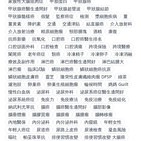
家族性大腸瘜肉症
甲胎蛋白
甲狀腺癌
甲狀腺癌醫生邊間好
甲狀腺超聲波
甲狀腺結節
甲狀腺髓樣癌
假髮
監察癌症
檢測
漿細胞疾病
薑
薑黃素
降鈣素
交通
交通津貼
結直腸癌
介入放射科
介入放射治療
精原細胞瘤
頸部腫塊
酒精
康復
抗癌新藥
抗氧化
口腔癌
口腔癌醫生排名
口腔頜面外科
口腔檢查
口腔潰瘍
跨境保險
跨境醫療
闌尾癌
老年癌症
類癌
冷凍精子
冷凍卵子
冷凍消融
療效及副作用
淋巴癌
淋巴癌醫生邊間好
淋巴結腫大
淋巴瘤
臨床試驗
鱗狀細胞癌
鱗狀細胞癌抗原
鱗狀細胞皮膚癌
靈芝
隆突性皮膚纖維肉瘤 DFSP
綠茶
濾泡狀
卵巢癌
卵巢生殖細胞瘤
輪候時間
媽媽 Guilt
慢性白血病
泌尿科
泌尿外科
泌尿系癌症醫生邊間好
泌尿系統癌症
免疫力
免疫療法
免疫治療
免疫組化
納武利尤單抗
腦癌
腦癌醫生邊間好
腦部影像
腦垂體瘤
腦膠質瘤
腦膜瘤
腦腫瘤
腦轉移瘤
內地醫保
內分泌科
內分泌外科
內窺鏡
年輕女性
年輕人癌症
尿道癌
尿路上皮癌
尿液檢查
凝血風險
嘔吐
帕妥珠單抗
排便習慣改變
排便習慣改變 大腸癌