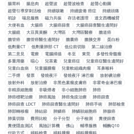
腸胃科
腸息肉
超聲波
超聲波檢查
超聲心動圖
超聲引導穿刺活檢
持續咳嗽
持續疲倦 癌症
持續頭痛
初診
喘息服務
磁力共振
存活者護理
達文西機械臂
大便有血
大腸癌
大腸癌篩查
大腸癌篩查醫生邊間好
大腸鏡
大豆異黃酮
大灣區
大灣區醫療
膽道癌
膽管癌
膽管癌醫生邊間好
膽囊癌
膽胰交界
蛋白粉
低劑量CT
低劑量肺部 CT
低位前切除
第二線治療
第二意見
電療
電腦掃描
冬至
東莞
多發性骨髓瘤
多重用藥
噁心
兒茶素
兒童癌症
兒童癌症醫生邊間好
兒童白血病
兒童腦腫瘤
兒童軟組織肉瘤
耳鼻喉科
二手煙
發票
發燒夜汗
發燒夜汗 淋巴瘤
放射碘治療
放射外科
放射治療
非黑色素瘤皮膚癌
非霍奇金淋巴瘤
非精原細胞瘤
非吸煙者
非小細胞肺癌
肺癌
肺癌標靶治療
肺癌風險
肺癌免疫治療
肺癌篩查
肺癌篩查 LDCT
肺癌篩查醫生邊間好
肺癌手術
肺部檢查
肺部轉移瘤
肺結節
肺鱗癌
肺鱗狀細胞癌
肺腺癌
肺葉切除
費用比較
分子分型
分子檢測
糞便篩查
糞便隱血測試
風險計算機
佛山
輔導服務
輔酶Q10
付款方式
婦科檢查
婦科腫瘤
婦科腫瘤科