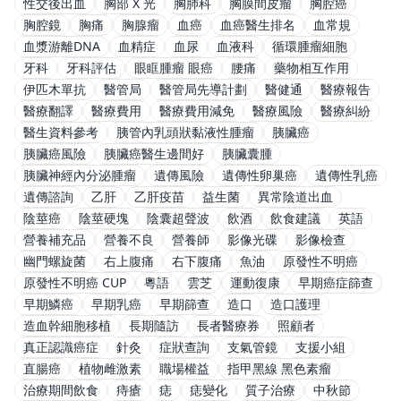
性交後出血
胸部 X 光
胸肺科
胸膜間皮瘤
胸腔癌
胸腔鏡
胸痛
胸腺瘤
血癌
血癌醫生排名
血常規
血漿游離DNA
血精症
血尿
血液科
循環腫瘤細胞
牙科
牙科評估
眼眶腫瘤 眼癌
腰痛
藥物相互作用
伊匹木單抗
醫管局
醫管局先導計劃
醫健通
醫療報告
醫療翻譯
醫療費用
醫療費用減免
醫療風險
醫療糾紛
醫生資料參考
胰管內乳頭狀黏液性腫瘤
胰臟癌
胰臟癌風險
胰臟癌醫生邊間好
胰臟囊腫
胰臟神經內分泌腫瘤
遺傳風險
遺傳性卵巢癌
遺傳性乳癌
遺傳諮詢
乙肝
乙肝疫苗
益生菌
異常陰道出血
陰莖癌
陰莖硬塊
陰囊超聲波
飲酒
飲食建議
英語
營養補充品
營養不良
營養師
影像光碟
影像檢查
幽門螺旋菌
右上腹痛
右下腹痛
魚油
原發性不明癌
原發性不明癌 CUP
粵語
雲芝
運動復康
早期癌症篩查
早期鱗癌
早期乳癌
早期篩查
造口
造口護理
造血幹細胞移植
長期隨訪
長者醫療券
照顧者
真正認識癌症
針灸
症狀查詢
支氣管鏡
支援小組
直腸癌
植物雌激素
職場權益
指甲黑線 黑色素瘤
治療期間飲食
痔瘡
痣
痣變化
質子治療
中秋節