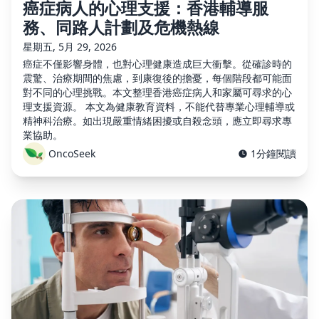
癌症病人的心理支援：香港輔導服
務、同路人計劃及危機熱線
星期五, 5月 29, 2026
癌症不僅影響身體，也對心理健康造成巨大衝擊。從確診時的
震驚、治療期間的焦慮，到康復後的擔憂，每個階段都可能面
對不同的心理挑戰。本文整理香港癌症病人和家屬可尋求的心
理支援資源。 本文為健康教育資料，不能代替專業心理輔導或
精神科治療。如出現嚴重情緒困擾或自殺念頭，應立即尋求專
業協助。
OncoSeek
1分鐘閱讀