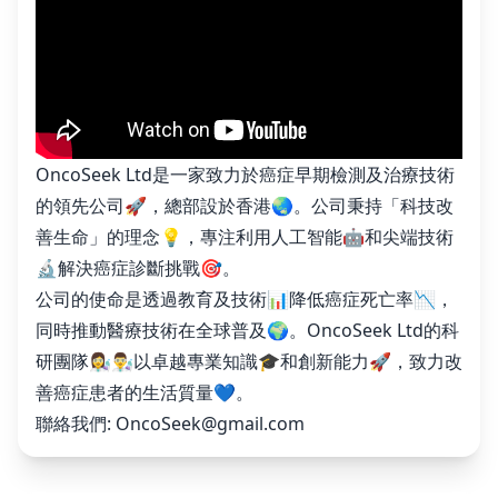
OncoSeek Ltd是一家致力於癌症早期檢測及治療技術
的領先公司🚀，總部設於香港🌏。公司秉持「科技改
善生命」的理念💡，專注利用人工智能🤖和尖端技術
🔬解決癌症診斷挑戰🎯。
公司的使命是透過教育及技術📊降低癌症死亡率📉，
同時推動醫療技術在全球普及🌍。OncoSeek Ltd的科
研團隊👩‍🔬👨‍🔬以卓越專業知識🎓和創新能力🚀，致力改
善癌症患者的生活質量💙。
聯絡我們:
OncoSeek@gmail.com