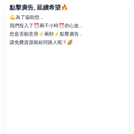
點擊廣告, 延續希望🔥
💪為了協助您，
我們投入了⏰兩千小時⏰的心血，
您是否願意用⚡️兩秒⚡️點擊廣告，
讓免費資源留給同路人呢？🌈