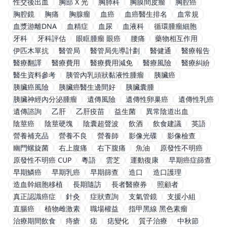
性交後出血
胸部 X 光
胸肺科
胸膜間皮瘤
胸腔癌
胸腔鏡
胸痛
胸腺瘤
血癌
血癌醫生排名
血常規
血漿游離DNA
血精症
血尿
血液科
循環腫瘤細胞
牙科
牙科評估
眼眶腫瘤 眼癌
腰痛
藥物相互作用
伊匹木單抗
醫管局
醫管局先導計劃
醫健通
醫療報告
醫療翻譯
醫療費用
醫療費用減免
醫療風險
醫療糾紛
醫生資料參考
胰管內乳頭狀黏液性腫瘤
胰臟癌
胰臟癌風險
胰臟癌醫生邊間好
胰臟囊腫
胰臟神經內分泌腫瘤
遺傳風險
遺傳性卵巢癌
遺傳性乳癌
遺傳諮詢
乙肝
乙肝疫苗
益生菌
異常陰道出血
陰莖癌
陰莖硬塊
陰囊超聲波
飲酒
飲食建議
英語
營養補充品
營養不良
營養師
影像光碟
影像檢查
幽門螺旋菌
右上腹痛
右下腹痛
魚油
原發性不明癌
原發性不明癌 CUP
粵語
雲芝
運動復康
早期癌症篩查
早期鱗癌
早期乳癌
早期篩查
造口
造口護理
造血幹細胞移植
長期隨訪
長者醫療券
照顧者
真正認識癌症
針灸
症狀查詢
支氣管鏡
支援小組
直腸癌
植物雌激素
職場權益
指甲黑線 黑色素瘤
治療期間飲食
痔瘡
痣
痣變化
質子治療
中秋節