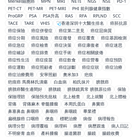
Merkel細胞癌
MPN
MRI
NETs
NGS
NSE
PD-1
PET-CT
PET-MR
PET-MRI
PHI 前列腺健康指數
ProGRP
PSA
PSA升高
RAS
RFA
RPLND
SCC
TACE
TARE
VHIS
🩺香港深圳十大醫生排名
癌胚抗原
癌症保險
癌症併發症
癌症第二意見
癌症惡病質
癌症分期
癌症風險
癌症復發
癌症覆查
癌症基因檢測
癌症急症
癌症檢查
癌症決策
癌症康復者
癌症迷思
癌症確診
癌症篩查
癌症手術
癌症相關疲倦
癌症性生活
癌症疫苗
癌症飲食
癌症營養
癌症預防
癌症運動
癌症照顧者
癌症診斷
癌症症狀
癌症治療
癌症治療費用
安寧照顧
奧米加3
疤痕
疤痕癌 馬喬林氏潰瘍
白血病
柏氏抹片
膀胱癌
膀胱癌醫生邊間好
膀胱鏡
膀胱鏡異常 膀胱原位癌
保險
保險理賠
保險預先批核
北上檢查
北上就醫
北上體檢
背痛
背痛麻木 脊髓腫瘤
本周氏蛋白
鼻竇癌
鼻塞鼻血 鼻咽癌
鼻咽癌
鼻咽鏡
畢業禮
扁桃腺癌 口咽癌
便血
標靶治療
病假
病理報告
病理分型
病理覆核
病理科
病歷
病歷跟進
病人日記
不明瘀青 血癌
產科腫瘤
腸道菌群
腸鏡
腸鏡收費