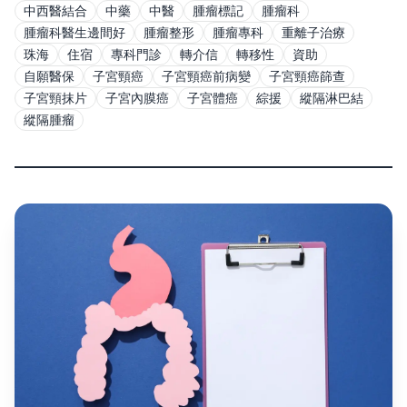
中西醫結合
中藥
中醫
腫瘤標記
腫瘤科
腫瘤科醫生邊間好
腫瘤整形
腫瘤專科
重離子治療
珠海
住宿
專科門診
轉介信
轉移性
資助
自願醫保
子宮頸癌
子宮頸癌前病變
子宮頸癌篩查
子宮頸抹片
子宮內膜癌
子宮體癌
綜援
縱隔淋巴結
縱隔腫瘤