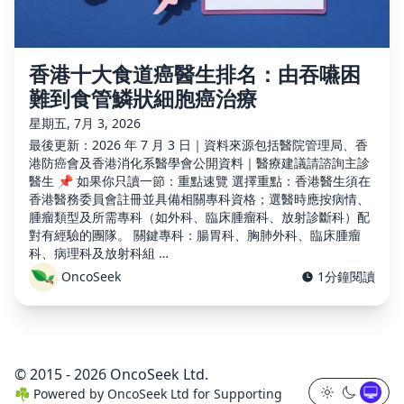
香港十大食道癌醫生排名：由吞嚥困
難到食管鱗狀細胞癌治療
星期五, 7月 3, 2026
最後更新：2026 年 7 月 3 日｜資料來源包括醫院管理局、香
港防癌會及香港消化系醫學會公開資料｜醫療建議請諮詢主診
醫生 📌 如果你只讀一節：重點速覽 選擇重點：香港醫生須在
香港醫務委員會註冊並具備相關專科資格；選醫時應按病情、
腫瘤類型及所需專科（如外科、臨床腫瘤科、放射診斷科）配
對有經驗的團隊。 關鍵專科：腸胃科、胸肺外科、臨床腫瘤
科、病理科及放射科組 …
OncoSeek
1分鐘閱讀
© 2015 - 2026 OncoSeek Ltd.
☘️
Powered by
OncoSeek Ltd
for Supporting