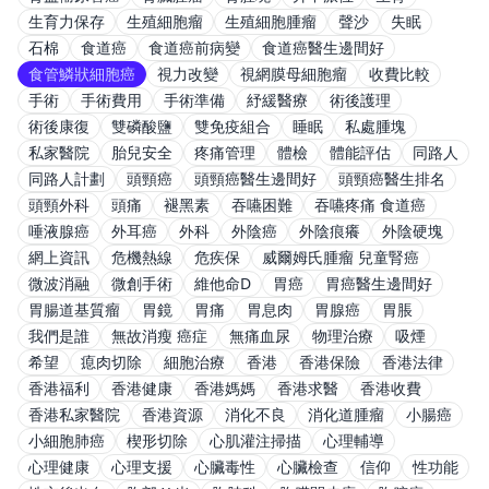
生育力保存
生殖細胞瘤
生殖細胞腫瘤
聲沙
失眠
石棉
食道癌
食道癌前病變
食道癌醫生邊間好
食管鱗狀細胞癌
視力改變
視網膜母細胞瘤
收費比較
手術
手術費用
手術準備
紓緩醫療
術後護理
術後康復
雙磷酸鹽
雙免疫組合
睡眠
私處腫塊
私家醫院
胎兒安全
疼痛管理
體檢
體能評估
同路人
同路人計劃
頭頸癌
頭頸癌醫生邊間好
頭頸癌醫生排名
頭頸外科
頭痛
褪黑素
吞嚥困難
吞嚥疼痛 食道癌
唾液腺癌
外耳癌
外科
外陰癌
外陰痕癢
外陰硬塊
網上資訊
危機熱線
危疾保
威爾姆氏腫瘤 兒童腎癌
微波消融
微創手術
維他命D
胃癌
胃癌醫生邊間好
胃腸道基質瘤
胃鏡
胃痛
胃息肉
胃腺癌
胃脹
我們是誰
無故消瘦 癌症
無痛血尿
物理治療
吸煙
希望
瘜肉切除
細胞治療
香港
香港保險
香港法律
香港福利
香港健康
香港媽媽
香港求醫
香港收費
香港私家醫院
香港資源
消化不良
消化道腫瘤
小腸癌
小細胞肺癌
楔形切除
心肌灌注掃描
心理輔導
心理健康
心理支援
心臟毒性
心臟檢查
信仰
性功能