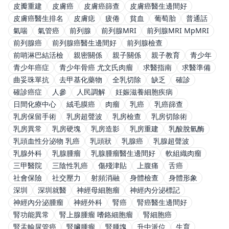
皮瓣重建
皮膚癌
皮膚癌篩查
皮膚癌醫生邊間好
皮膚癌醫生排名
皮膚痣
疲倦
貧血
葡萄胎
普通話
氣喘
氣管癌
前列腺
前列腺MRI
前列腺MRI MpMRI
前列腺癌
前列腺癌醫生邊間好
前列腺檢查
前哨淋巴結活檢
親密關係
親子關係
親子教育
青少年
青少年癌症
青少年骨癌 尤文氏肉瘤
求醫指南
求醫準備
曲妥珠單抗
去甲基化藥物
全乳切除
缺乏
確診
確診癌症
人參
人民調解
妊娠滋養細胞疾病
日間化療中心
絨毛膜癌
肉瘤
乳癌
乳癌篩查
乳房保留手術
乳房超聲波
乳房檢查
乳房切除術
乳房異常
乳房硬塊
乳房造影
乳房重建
乳酸脫氫酶
乳頭血性分泌物 乳癌
乳頭狀
乳腺癌
乳腺超聲波
乳腺外科
乳腺腫瘤
乳腺腫瘤醫生邊間好
軟組織肉瘤
三甲醫院
三陰性乳癌
傷殘津貼
上腹痛
舌癌
社會保險
社交壓力
射頻消融
身體檢查
身體形象
深圳
深圳就醫
神經母細胞瘤
神經內分泌標記
神經內分泌腫瘤
神經外科
腎癌
腎癌醫生邊間好
腎功能異常
腎上腺腫瘤 嗜鉻細胞瘤
腎細胞癌
腎盂輸尿管癌
腎臟腫瘤
腎腫塊
升中派位
生育