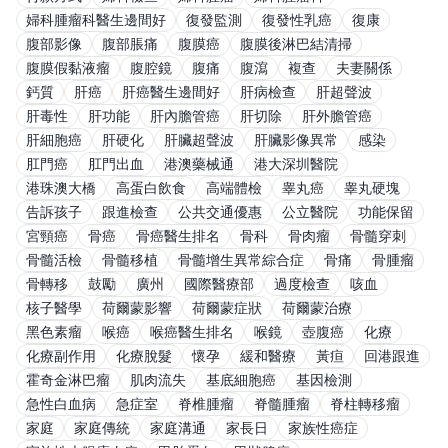
婦科腫瘤科醫生邊間好
復發監測
復發性乳癌
復康
腹部影像
腹部脹痛
腹膜癌
腹膜後淋巴結清掃
腹膜假黏液瘤
腹腔鏡
腹痛
腹瀉
複查
夫妻關係
鈣質
肝癌
肝癌醫生邊間好
肝病檢查
肝超聲波
肝毒性
肝功能
肝內膽管癌
肝切除
肝外膽管癌
肝細胞癌
肝硬化
肝臟超聲波
肝臟影像異常
感染
肛門癌
肛門出血
港澳藥械通
港大深圳醫院
港珠澳大橋
高蛋白飲食
高端體檢
睾丸癌
睾丸硬塊
告訴孩子
跟進檢查
公共交通優惠
公立醫院
功能保留
宮頸癌
骨癌
骨癌醫生排名
骨科
骨肉瘤
骨髓穿刺
骨髓活檢
骨髓移植
骨髓增生異常綜合症
骨痛
骨腫瘤
骨轉移
鼓勵
廣州
國際醫療部
過度檢查
咳血
核子醫學
荷爾蒙影響
荷爾蒙症狀
荷爾蒙治療
黑色素瘤
喉癌
喉癌醫生排名
喉鏡
壺腹癌
化療
化療副作用
化療脫髮
懷孕
緩和醫療
黃疸
回港跟進
霍奇金淋巴瘤
肌肉流失
基底細胞癌
基因檢測
急性白血病
急症室
脊椎腫瘤
脊髓腫瘤
脊柱轉移瘤
家庭
家庭傳統
家庭溝通
家長日
家族性癌症