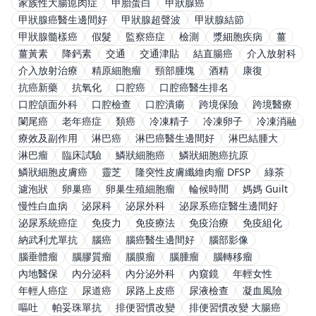
家族性大腸瘜肉症
甲胎蛋白
甲狀腺癌
甲狀腺癌醫生邊間好
甲狀腺超聲波
甲狀腺結節
甲狀腺髓樣癌
假髮
監察癌症
檢測
漿細胞疾病
薑
薑黃素
降鈣素
交通
交通津貼
結直腸癌
介入放射科
介入放射治療
精原細胞瘤
頸部腫塊
酒精
康復
抗癌新藥
抗氧化
口腔癌
口腔癌醫生排名
口腔頜面外科
口腔檢查
口腔潰瘍
跨境保險
跨境醫療
闌尾癌
老年癌症
類癌
冷凍精子
冷凍卵子
冷凍消融
療效及副作用
淋巴癌
淋巴癌醫生邊間好
淋巴結腫大
淋巴瘤
臨床試驗
鱗狀細胞癌
鱗狀細胞癌抗原
鱗狀細胞皮膚癌
靈芝
隆突性皮膚纖維肉瘤 DFSP
綠茶
濾泡狀
卵巢癌
卵巢生殖細胞瘤
輪候時間
媽媽 Guilt
慢性白血病
泌尿科
泌尿外科
泌尿系癌症醫生邊間好
泌尿系統癌症
免疫力
免疫療法
免疫治療
免疫組化
納武利尤單抗
腦癌
腦癌醫生邊間好
腦部影像
腦垂體瘤
腦膠質瘤
腦膜瘤
腦腫瘤
腦轉移瘤
內地醫保
內分泌科
內分泌外科
內窺鏡
年輕女性
年輕人癌症
尿道癌
尿路上皮癌
尿液檢查
凝血風險
嘔吐
帕妥珠單抗
排便習慣改變
排便習慣改變 大腸癌