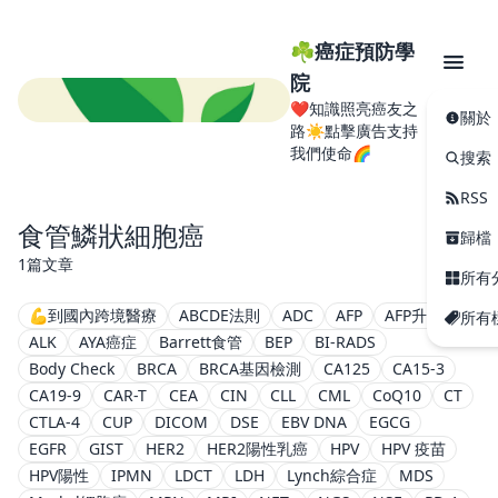
☘️癌症預防學
院
❤️知識照亮癌友之
關於
路☀️點擊廣告支持
我們使命🌈
搜索
RSS
食管鱗狀細胞癌
歸檔
1篇文章
所有
💪到國內跨境醫療
ABCDE法則
ADC
AFP
AFP升高
所有
ALK
AYA癌症
Barrett食管
BEP
BI-RADS
Body Check
BRCA
BRCA基因檢測
CA125
CA15-3
CA19-9
CAR-T
CEA
CIN
CLL
CML
CoQ10
CT
CTLA-4
CUP
DICOM
DSE
EBV DNA
EGCG
EGFR
GIST
HER2
HER2陽性乳癌
HPV
HPV 疫苗
HPV陽性
IPMN
LDCT
LDH
Lynch綜合症
MDS