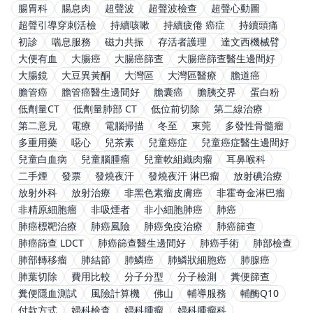
腸胃科
腸息肉
超聲波
超聲波檢查
超聲心動圖
超聲引導穿刺活檢
持續咳嗽
持續疲倦 癌症
持續頭痛
初診
喘息服務
磁力共振
存活者護理
達文西機械臂
大便有血
大腸癌
大腸癌篩查
大腸癌篩查醫生邊間好
大腸鏡
大豆異黃酮
大灣區
大灣區醫療
膽道癌
膽管癌
膽管癌醫生邊間好
膽囊癌
膽胰交界
蛋白粉
低劑量CT
低劑量肺部 CT
低位前切除
第二線治療
第二意見
電療
電腦掃描
冬至
東莞
多發性骨髓瘤
多重用藥
噁心
兒茶素
兒童癌症
兒童癌症醫生邊間好
兒童白血病
兒童腦腫瘤
兒童軟組織肉瘤
耳鼻喉科
二手煙
發票
發燒夜汗
發燒夜汗 淋巴瘤
放射碘治療
放射外科
放射治療
非黑色素瘤皮膚癌
非霍奇金淋巴瘤
非精原細胞瘤
非吸煙者
非小細胞肺癌
肺癌
肺癌標靶治療
肺癌風險
肺癌免疫治療
肺癌篩查
肺癌篩查 LDCT
肺癌篩查醫生邊間好
肺癌手術
肺部檢查
肺部轉移瘤
肺結節
肺鱗癌
肺鱗狀細胞癌
肺腺癌
肺葉切除
費用比較
分子分型
分子檢測
糞便篩查
糞便隱血測試
風險計算機
佛山
輔導服務
輔酶Q10
付款方式
婦科檢查
婦科腫瘤
婦科腫瘤科