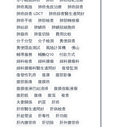
肺癌風險
肺癌免疫治療
肺癌篩查
肺癌篩查 LDCT
肺癌篩查醫生邊間好
肺癌手術
肺部檢查
肺部轉移瘤
肺結節
肺鱗癌
肺鱗狀細胞癌
肺腺癌
肺葉切除
費用比較
分子分型
分子檢測
糞便篩查
糞便隱血測試
風險計算機
佛山
輔導服務
輔酶Q10
付款方式
婦科檢查
婦科腫瘤
婦科腫瘤科
婦科腫瘤科醫生邊間好
復發監測
復發性乳癌
復康
腹部影像
腹部脹痛
腹膜癌
腹膜後淋巴結清掃
腹膜假黏液瘤
腹腔鏡
腹痛
腹瀉
複查
夫妻關係
鈣質
肝癌
肝癌醫生邊間好
肝病檢查
肝超聲波
肝毒性
肝功能
肝內膽管癌
肝切除
肝外膽管癌