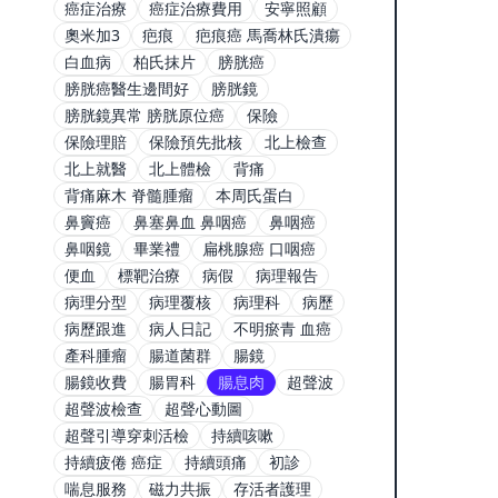
癌症治療
癌症治療費用
安寧照顧
奧米加3
疤痕
疤痕癌 馬喬林氏潰瘍
白血病
柏氏抹片
膀胱癌
膀胱癌醫生邊間好
膀胱鏡
膀胱鏡異常 膀胱原位癌
保險
保險理賠
保險預先批核
北上檢查
北上就醫
北上體檢
背痛
背痛麻木 脊髓腫瘤
本周氏蛋白
鼻竇癌
鼻塞鼻血 鼻咽癌
鼻咽癌
鼻咽鏡
畢業禮
扁桃腺癌 口咽癌
便血
標靶治療
病假
病理報告
病理分型
病理覆核
病理科
病歷
病歷跟進
病人日記
不明瘀青 血癌
產科腫瘤
腸道菌群
腸鏡
腸鏡收費
腸胃科
腸息肉
超聲波
超聲波檢查
超聲心動圖
超聲引導穿刺活檢
持續咳嗽
持續疲倦 癌症
持續頭痛
初診
喘息服務
磁力共振
存活者護理