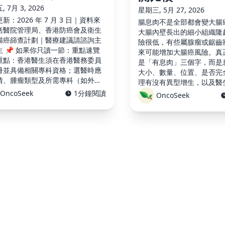
 7月 3, 2026
星期三, 5月 27, 2026
新：2026 年 7 月 3 日｜資料來
腸息肉不是全部都會變大腸
括醫院管理局、香港防癌會及衛生
大腸內壁長出的細小組織隆
腸癌篩查計劃｜醫療建議請諮詢主
險很低，有些屬腺瘤或鋸齒
生 📌 如果你只讀一節：重點速覽
來可能增加大腸癌風險。真
重點：香港醫生須在香港醫務委員
是「有息肉」三個字，而是
冊並具備相關專科資格；選醫時應
大小、數量、位置、是否完
情、腫瘤類型及所需專科（如外
理有沒有異型增生，以及醫
臨床腫瘤科、放射診斷科）配對有
後覆查。 糞便免疫化學測試（
OncoSeek
1分鐘閱讀
OncoSeek
的團隊。 關鍵專科：腸胃科、大腸
性也不等於大腸癌。它代表
外科、臨床腫瘤科、病理科及放射
血液，需要大腸鏡找原因；
…
息肉、痔瘡、發 …