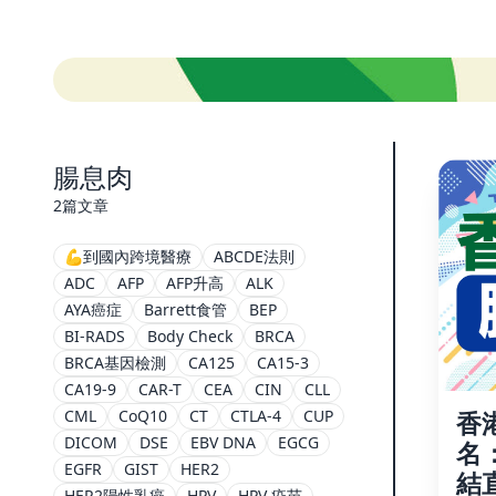
腸息肉
2篇文章
💪到國內跨境醫療
ABCDE法則
ADC
AFP
AFP升高
ALK
AYA癌症
Barrett食管
BEP
BI-RADS
Body Check
BRCA
BRCA基因檢測
CA125
CA15-3
CA19-9
CAR-T
CEA
CIN
CLL
香
CML
CoQ10
CT
CTLA-4
CUP
DICOM
DSE
EBV DNA
EGCG
名
EGFR
GIST
HER2
結
HER2陽性乳癌
HPV
HPV 疫苗