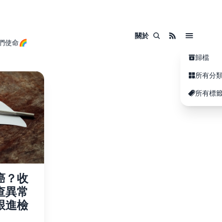
關於
們使命🌈
歸檔
所有分
所有標
癌？收
查異常
跟進檢