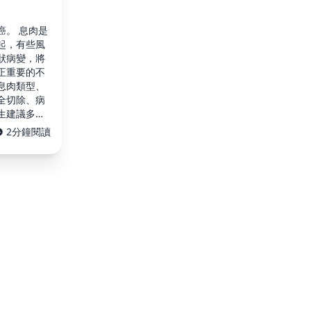
癌。 息肉是
起，有些風
狀病變，將
正重要的不
息肉類型、
全切除、病
生建議多久
FIT）陽
2分鐘閱讀
糞便中驗到
原因可以是