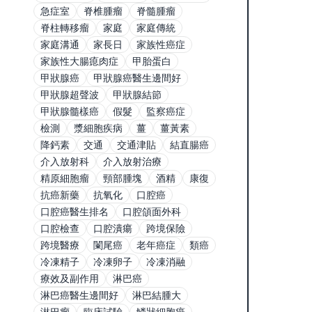
急症室
脊椎腫瘤
脊髓腫瘤
脊柱轉移瘤
家庭
家庭傳統
家庭溝通
家長日
家族性癌症
家族性大腸瘜肉症
甲胎蛋白
甲狀腺癌
甲狀腺癌醫生邊間好
甲狀腺超聲波
甲狀腺結節
甲狀腺髓樣癌
假髮
監察癌症
檢測
漿細胞疾病
薑
薑黃素
降鈣素
交通
交通津貼
結直腸癌
介入放射科
介入放射治療
精原細胞瘤
頸部腫塊
酒精
康復
抗癌新藥
抗氧化
口腔癌
口腔癌醫生排名
口腔頜面外科
口腔檢查
口腔潰瘍
跨境保險
跨境醫療
闌尾癌
老年癌症
類癌
冷凍精子
冷凍卵子
冷凍消融
療效及副作用
淋巴癌
淋巴癌醫生邊間好
淋巴結腫大
淋巴瘤
臨床試驗
鱗狀細胞癌