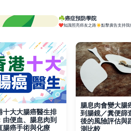
☘️癌症預防學院
❤️知識照亮癌友之路☀️點擊廣告支持我
腸息肉會變大腸
港十大大腸癌醫生排
到腸鏡／糞便篩
：由便血、腸息肉到
後的風險評估與
直腸癌手術與化療
測比較