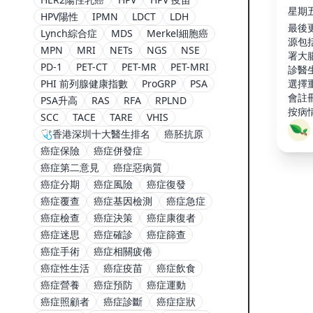
星期五,
HPV陽性
IPMN
LDCT
LDH
最後更
Lynch綜合症
MDS
Merkel細胞癌
源包
MPN
MRI
NETs
NGS
NSE
署大
PD-1
PET-CT
PET-MR
PET-MRI
診醫
選擇
PHI 前列腺健康指數
ProGRP
PSA
會註
PSA升高
RAS
RFA
RPLND
按病
SCC
TACE
TARE
VHIS
科、
🩺香港深圳十大醫生排名
癌胚抗原
經驗
癌症保險
癌症併發症
直腸
科組 
癌症第二意見
癌症惡病質
癌症分期
癌症風險
癌症復發
癌症覆查
癌症基因檢測
癌症急症
癌症檢查
癌症決策
癌症康復者
癌症迷思
癌症確診
癌症篩查
癌症手術
癌症相關疲倦
癌症性生活
癌症疫苗
癌症飲食
癌症營養
癌症預防
癌症運動
癌症照顧者
癌症診斷
癌症症狀