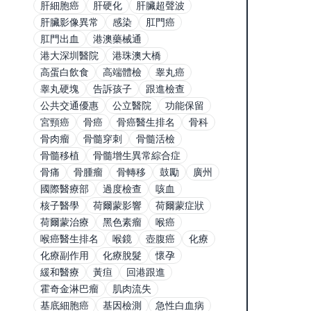
肝細胞癌
肝硬化
肝臟超聲波
肝臟影像異常
感染
肛門癌
肛門出血
港澳藥械通
港大深圳醫院
港珠澳大橋
高蛋白飲食
高端體檢
睾丸癌
睾丸硬塊
告訴孩子
跟進檢查
公共交通優惠
公立醫院
功能保留
宮頸癌
骨癌
骨癌醫生排名
骨科
骨肉瘤
骨髓穿刺
骨髓活檢
骨髓移植
骨髓增生異常綜合症
骨痛
骨腫瘤
骨轉移
鼓勵
廣州
國際醫療部
過度檢查
咳血
核子醫學
荷爾蒙影響
荷爾蒙症狀
荷爾蒙治療
黑色素瘤
喉癌
喉癌醫生排名
喉鏡
壺腹癌
化療
化療副作用
化療脫髮
懷孕
緩和醫療
黃疸
回港跟進
霍奇金淋巴瘤
肌肉流失
基底細胞癌
基因檢測
急性白血病