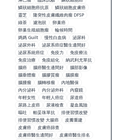
鱗狀細胞癌抗原
鱗狀細胞皮膚癌
靈芝
隆突性皮膚纖維肉瘤 DFSP
綠茶
濾泡狀
卵巢癌
卵巢生殖細胞瘤
輪候時間
媽媽 Guilt
慢性白血病
泌尿科
泌尿外科
泌尿系癌症醫生邊間好
泌尿系統癌症
免疫力
免疫療法
免疫治療
免疫組化
納武利尤單抗
腦癌
腦癌醫生邊間好
腦部影像
腦垂體瘤
腦膠質瘤
腦膜瘤
腦腫瘤
腦轉移瘤
內地醫保
內分泌科
內分泌外科
內窺鏡
年輕女性
年輕人癌症
尿道癌
尿路上皮癌
尿液檢查
凝血風險
嘔吐
帕妥珠單抗
排便習慣改變
排便習慣改變 大腸癌
皮瓣重建
皮膚癌
皮膚癌篩查
皮膚癌醫生邊間好
皮膚癌醫生排名