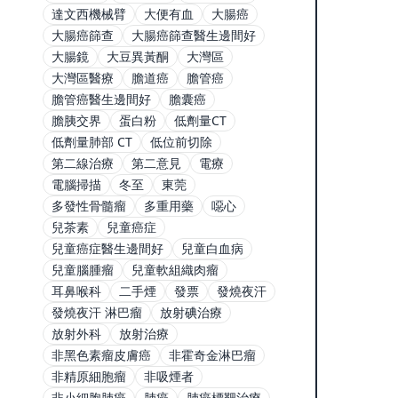
達文西機械臂
大便有血
大腸癌
大腸癌篩查
大腸癌篩查醫生邊間好
大腸鏡
大豆異黃酮
大灣區
大灣區醫療
膽道癌
膽管癌
膽管癌醫生邊間好
膽囊癌
膽胰交界
蛋白粉
低劑量CT
低劑量肺部 CT
低位前切除
第二線治療
第二意見
電療
電腦掃描
冬至
東莞
多發性骨髓瘤
多重用藥
噁心
兒茶素
兒童癌症
兒童癌症醫生邊間好
兒童白血病
兒童腦腫瘤
兒童軟組織肉瘤
耳鼻喉科
二手煙
發票
發燒夜汗
發燒夜汗 淋巴瘤
放射碘治療
放射外科
放射治療
非黑色素瘤皮膚癌
非霍奇金淋巴瘤
非精原細胞瘤
非吸煙者
非小細胞肺癌
肺癌
肺癌標靶治療