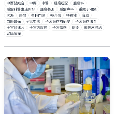
中西醫結合
中藥
中醫
腫瘤標記
腫瘤科
腫瘤科醫生邊間好
腫瘤整形
腫瘤專科
重離子治療
珠海
住宿
專科門診
轉介信
轉移性
資助
自願醫保
子宮頸癌
子宮頸癌前病變
子宮頸癌篩查
子宮頸抹片
子宮內膜癌
子宮體癌
綜援
縱隔淋巴結
縱隔腫瘤