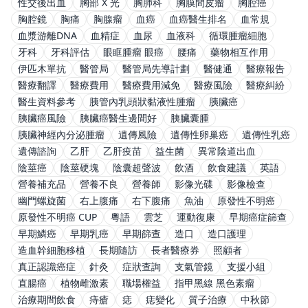
性交後出血
胸部 X 光
胸肺科
胸膜間皮瘤
胸腔癌
胸腔鏡
胸痛
胸腺瘤
血癌
血癌醫生排名
血常規
血漿游離DNA
血精症
血尿
血液科
循環腫瘤細胞
牙科
牙科評估
眼眶腫瘤 眼癌
腰痛
藥物相互作用
伊匹木單抗
醫管局
醫管局先導計劃
醫健通
醫療報告
醫療翻譯
醫療費用
醫療費用減免
醫療風險
醫療糾紛
醫生資料參考
胰管內乳頭狀黏液性腫瘤
胰臟癌
胰臟癌風險
胰臟癌醫生邊間好
胰臟囊腫
胰臟神經內分泌腫瘤
遺傳風險
遺傳性卵巢癌
遺傳性乳癌
遺傳諮詢
乙肝
乙肝疫苗
益生菌
異常陰道出血
陰莖癌
陰莖硬塊
陰囊超聲波
飲酒
飲食建議
英語
營養補充品
營養不良
營養師
影像光碟
影像檢查
幽門螺旋菌
右上腹痛
右下腹痛
魚油
原發性不明癌
原發性不明癌 CUP
粵語
雲芝
運動復康
早期癌症篩查
早期鱗癌
早期乳癌
早期篩查
造口
造口護理
造血幹細胞移植
長期隨訪
長者醫療券
照顧者
真正認識癌症
針灸
症狀查詢
支氣管鏡
支援小組
直腸癌
植物雌激素
職場權益
指甲黑線 黑色素瘤
治療期間飲食
痔瘡
痣
痣變化
質子治療
中秋節