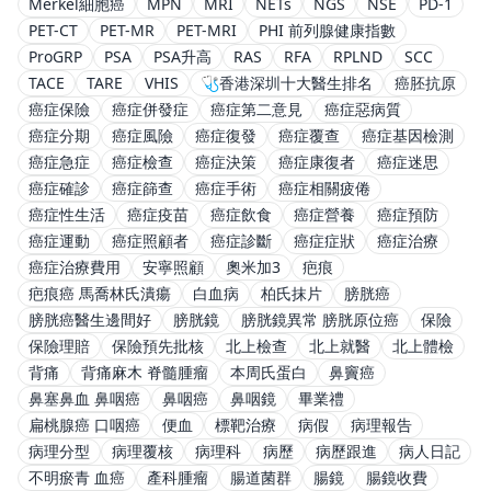
Merkel細胞癌
MPN
MRI
NETs
NGS
NSE
PD-1
PET-CT
PET-MR
PET-MRI
PHI 前列腺健康指數
ProGRP
PSA
PSA升高
RAS
RFA
RPLND
SCC
TACE
TARE
VHIS
🩺香港深圳十大醫生排名
癌胚抗原
癌症保險
癌症併發症
癌症第二意見
癌症惡病質
癌症分期
癌症風險
癌症復發
癌症覆查
癌症基因檢測
癌症急症
癌症檢查
癌症決策
癌症康復者
癌症迷思
癌症確診
癌症篩查
癌症手術
癌症相關疲倦
癌症性生活
癌症疫苗
癌症飲食
癌症營養
癌症預防
癌症運動
癌症照顧者
癌症診斷
癌症症狀
癌症治療
癌症治療費用
安寧照顧
奧米加3
疤痕
疤痕癌 馬喬林氏潰瘍
白血病
柏氏抹片
膀胱癌
膀胱癌醫生邊間好
膀胱鏡
膀胱鏡異常 膀胱原位癌
保險
保險理賠
保險預先批核
北上檢查
北上就醫
北上體檢
背痛
背痛麻木 脊髓腫瘤
本周氏蛋白
鼻竇癌
鼻塞鼻血 鼻咽癌
鼻咽癌
鼻咽鏡
畢業禮
扁桃腺癌 口咽癌
便血
標靶治療
病假
病理報告
病理分型
病理覆核
病理科
病歷
病歷跟進
病人日記
不明瘀青 血癌
產科腫瘤
腸道菌群
腸鏡
腸鏡收費