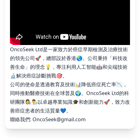
OncoSeek Ltd是一家致力於癌症早期檢測及治療技術
的領先公司🚀，總部設於香港🌏。公司秉持「科技改
善生命」的理念💡，專注利用人工智能🤖和尖端技術
🔬解決癌症診斷挑戰🎯。
公司的使命是透過教育及技術📊降低癌症死亡率📉，
同時推動醫療技術在全球普及🌍。OncoSeek Ltd的科
研團隊👩‍🔬👨‍🔬以卓越專業知識🎓和創新能力🚀，致力改
善癌症患者的生活質量💙。
聯絡我們:
OncoSeek@gmail.com