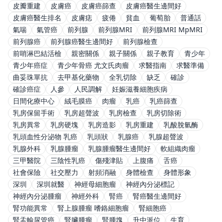
皮瓣重建
皮膚癌
皮膚癌篩查
皮膚癌醫生邊間好
皮膚癌醫生排名
皮膚痣
疲倦
貧血
葡萄胎
普通話
氣喘
氣管癌
前列腺
前列腺MRI
前列腺MRI MpMRI
前列腺癌
前列腺癌醫生邊間好
前列腺檢查
前哨淋巴結活檢
親密關係
親子關係
親子教育
青少年
青少年癌症
青少年骨癌 尤文氏肉瘤
求醫指南
求醫準備
曲妥珠單抗
去甲基化藥物
全乳切除
缺乏
確診
確診癌症
人參
人民調解
妊娠滋養細胞疾病
日間化療中心
絨毛膜癌
肉瘤
乳癌
乳癌篩查
乳房保留手術
乳房超聲波
乳房檢查
乳房切除術
乳房異常
乳房硬塊
乳房造影
乳房重建
乳酸脫氫酶
乳頭血性分泌物 乳癌
乳頭狀
乳腺癌
乳腺超聲波
乳腺外科
乳腺腫瘤
乳腺腫瘤醫生邊間好
軟組織肉瘤
三甲醫院
三陰性乳癌
傷殘津貼
上腹痛
舌癌
社會保險
社交壓力
射頻消融
身體檢查
身體形象
深圳
深圳就醫
神經母細胞瘤
神經內分泌標記
神經內分泌腫瘤
神經外科
腎癌
腎癌醫生邊間好
腎功能異常
腎上腺腫瘤 嗜鉻細胞瘤
腎細胞癌
腎盂輸尿管癌
腎臟腫瘤
腎腫塊
升中派位
生育