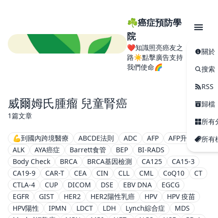
☘️癌症預防學
院
❤️知識照亮癌友之
關於
路☀️點擊廣告支持
我們使命🌈
搜索
RSS
威爾姆氏腫瘤 兒童腎癌
歸檔
1篇文章
所有
💪到國內跨境醫療
ABCDE法則
ADC
AFP
AFP升高
所有
ALK
AYA癌症
Barrett食管
BEP
BI-RADS
Body Check
BRCA
BRCA基因檢測
CA125
CA15-3
CA19-9
CAR-T
CEA
CIN
CLL
CML
CoQ10
CT
CTLA-4
CUP
DICOM
DSE
EBV DNA
EGCG
EGFR
GIST
HER2
HER2陽性乳癌
HPV
HPV 疫苗
HPV陽性
IPMN
LDCT
LDH
Lynch綜合症
MDS