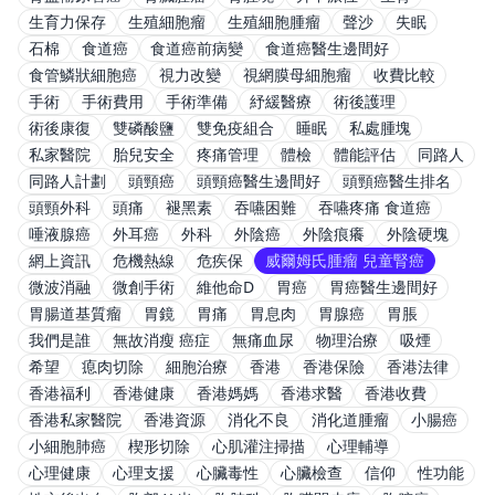
生育力保存
生殖細胞瘤
生殖細胞腫瘤
聲沙
失眠
石棉
食道癌
食道癌前病變
食道癌醫生邊間好
食管鱗狀細胞癌
視力改變
視網膜母細胞瘤
收費比較
手術
手術費用
手術準備
紓緩醫療
術後護理
術後康復
雙磷酸鹽
雙免疫組合
睡眠
私處腫塊
私家醫院
胎兒安全
疼痛管理
體檢
體能評估
同路人
同路人計劃
頭頸癌
頭頸癌醫生邊間好
頭頸癌醫生排名
頭頸外科
頭痛
褪黑素
吞嚥困難
吞嚥疼痛 食道癌
唾液腺癌
外耳癌
外科
外陰癌
外陰痕癢
外陰硬塊
網上資訊
危機熱線
危疾保
威爾姆氏腫瘤 兒童腎癌
微波消融
微創手術
維他命D
胃癌
胃癌醫生邊間好
胃腸道基質瘤
胃鏡
胃痛
胃息肉
胃腺癌
胃脹
我們是誰
無故消瘦 癌症
無痛血尿
物理治療
吸煙
希望
瘜肉切除
細胞治療
香港
香港保險
香港法律
香港福利
香港健康
香港媽媽
香港求醫
香港收費
香港私家醫院
香港資源
消化不良
消化道腫瘤
小腸癌
小細胞肺癌
楔形切除
心肌灌注掃描
心理輔導
心理健康
心理支援
心臟毒性
心臟檢查
信仰
性功能