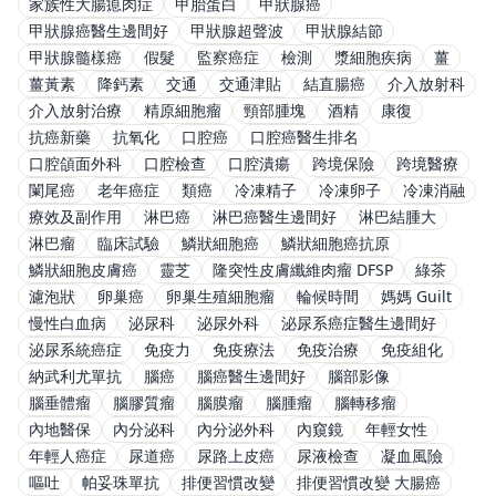
家族性大腸瘜肉症
甲胎蛋白
甲狀腺癌
甲狀腺癌醫生邊間好
甲狀腺超聲波
甲狀腺結節
甲狀腺髓樣癌
假髮
監察癌症
檢測
漿細胞疾病
薑
薑黃素
降鈣素
交通
交通津貼
結直腸癌
介入放射科
介入放射治療
精原細胞瘤
頸部腫塊
酒精
康復
抗癌新藥
抗氧化
口腔癌
口腔癌醫生排名
口腔頜面外科
口腔檢查
口腔潰瘍
跨境保險
跨境醫療
闌尾癌
老年癌症
類癌
冷凍精子
冷凍卵子
冷凍消融
療效及副作用
淋巴癌
淋巴癌醫生邊間好
淋巴結腫大
淋巴瘤
臨床試驗
鱗狀細胞癌
鱗狀細胞癌抗原
鱗狀細胞皮膚癌
靈芝
隆突性皮膚纖維肉瘤 DFSP
綠茶
濾泡狀
卵巢癌
卵巢生殖細胞瘤
輪候時間
媽媽 Guilt
慢性白血病
泌尿科
泌尿外科
泌尿系癌症醫生邊間好
泌尿系統癌症
免疫力
免疫療法
免疫治療
免疫組化
納武利尤單抗
腦癌
腦癌醫生邊間好
腦部影像
腦垂體瘤
腦膠質瘤
腦膜瘤
腦腫瘤
腦轉移瘤
內地醫保
內分泌科
內分泌外科
內窺鏡
年輕女性
年輕人癌症
尿道癌
尿路上皮癌
尿液檢查
凝血風險
嘔吐
帕妥珠單抗
排便習慣改變
排便習慣改變 大腸癌