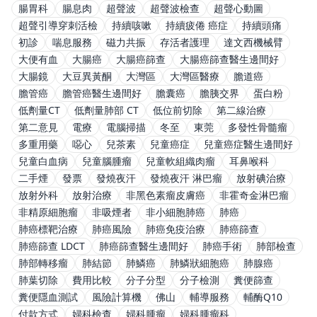
腸胃科
腸息肉
超聲波
超聲波檢查
超聲心動圖
超聲引導穿刺活檢
持續咳嗽
持續疲倦 癌症
持續頭痛
初診
喘息服務
磁力共振
存活者護理
達文西機械臂
大便有血
大腸癌
大腸癌篩查
大腸癌篩查醫生邊間好
大腸鏡
大豆異黃酮
大灣區
大灣區醫療
膽道癌
膽管癌
膽管癌醫生邊間好
膽囊癌
膽胰交界
蛋白粉
低劑量CT
低劑量肺部 CT
低位前切除
第二線治療
第二意見
電療
電腦掃描
冬至
東莞
多發性骨髓瘤
多重用藥
噁心
兒茶素
兒童癌症
兒童癌症醫生邊間好
兒童白血病
兒童腦腫瘤
兒童軟組織肉瘤
耳鼻喉科
二手煙
發票
發燒夜汗
發燒夜汗 淋巴瘤
放射碘治療
放射外科
放射治療
非黑色素瘤皮膚癌
非霍奇金淋巴瘤
非精原細胞瘤
非吸煙者
非小細胞肺癌
肺癌
肺癌標靶治療
肺癌風險
肺癌免疫治療
肺癌篩查
肺癌篩查 LDCT
肺癌篩查醫生邊間好
肺癌手術
肺部檢查
肺部轉移瘤
肺結節
肺鱗癌
肺鱗狀細胞癌
肺腺癌
肺葉切除
費用比較
分子分型
分子檢測
糞便篩查
糞便隱血測試
風險計算機
佛山
輔導服務
輔酶Q10
付款方式
婦科檢查
婦科腫瘤
婦科腫瘤科