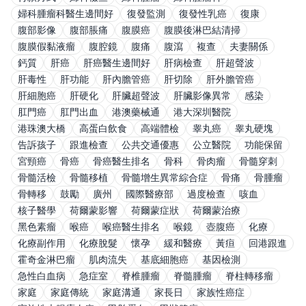
婦科腫瘤科醫生邊間好
復發監測
復發性乳癌
復康
腹部影像
腹部脹痛
腹膜癌
腹膜後淋巴結清掃
腹膜假黏液瘤
腹腔鏡
腹痛
腹瀉
複查
夫妻關係
鈣質
肝癌
肝癌醫生邊間好
肝病檢查
肝超聲波
肝毒性
肝功能
肝內膽管癌
肝切除
肝外膽管癌
肝細胞癌
肝硬化
肝臟超聲波
肝臟影像異常
感染
肛門癌
肛門出血
港澳藥械通
港大深圳醫院
港珠澳大橋
高蛋白飲食
高端體檢
睾丸癌
睾丸硬塊
告訴孩子
跟進檢查
公共交通優惠
公立醫院
功能保留
宮頸癌
骨癌
骨癌醫生排名
骨科
骨肉瘤
骨髓穿刺
骨髓活檢
骨髓移植
骨髓增生異常綜合症
骨痛
骨腫瘤
骨轉移
鼓勵
廣州
國際醫療部
過度檢查
咳血
核子醫學
荷爾蒙影響
荷爾蒙症狀
荷爾蒙治療
黑色素瘤
喉癌
喉癌醫生排名
喉鏡
壺腹癌
化療
化療副作用
化療脫髮
懷孕
緩和醫療
黃疸
回港跟進
霍奇金淋巴瘤
肌肉流失
基底細胞癌
基因檢測
急性白血病
急症室
脊椎腫瘤
脊髓腫瘤
脊柱轉移瘤
家庭
家庭傳統
家庭溝通
家長日
家族性癌症