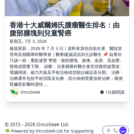
香港十大威爾姆氏腫瘤醫生排名：由
腹部腫塊到兒童腎癌
星期五, 7月 3, 2026
最後更新：2026 年 7 月 3 日｜資料來源包括衛生署、醫院管
理局及相關專科醫學會｜醫療建議請諮詢主診醫生 📌 如果你
只讀一節：重點速覽 警號：腹部腫塊、腹痛、血尿、高血壓、
發燒或體重下降。 診斷：兒童腫瘤科醫生會安排腹部超聲波、
電腦掃描、磁力共振及手術活檢或切除以確診及分期。 治療：
治療通常包括手術切除及化療，部分病例需要放射治療；兩側
腎臟受影響時需特 …
OncoSeek
1分鐘閱讀
© 2015 - 2026 OncoSeek Ltd.
☘️
Powered by
OncoSeek Ltd
for Supporting