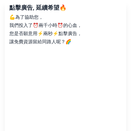
點擊廣告, 延續希望🔥
💪為了協助您，
我們投入了⏰兩千小時⏰的心血，
您是否願意用⚡️兩秒⚡️點擊廣告，
讓免費資源留給同路人呢？🌈