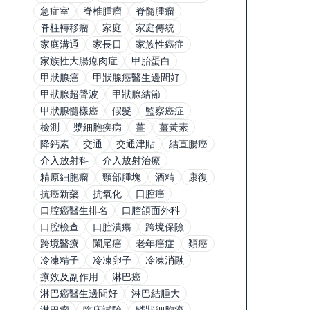
急症室
脊椎腫瘤
脊髓腫瘤
脊柱轉移瘤
家庭
家庭傳統
家庭溝通
家長日
家族性癌症
家族性大腸瘜肉症
甲胎蛋白
甲狀腺癌
甲狀腺癌醫生邊間好
甲狀腺超聲波
甲狀腺結節
甲狀腺髓樣癌
假髮
監察癌症
檢測
漿細胞疾病
薑
薑黃素
降鈣素
交通
交通津貼
結直腸癌
介入放射科
介入放射治療
精原細胞瘤
頸部腫塊
酒精
康復
抗癌新藥
抗氧化
口腔癌
口腔癌醫生排名
口腔頜面外科
口腔檢查
口腔潰瘍
跨境保險
跨境醫療
闌尾癌
老年癌症
類癌
冷凍精子
冷凍卵子
冷凍消融
療效及副作用
淋巴癌
淋巴癌醫生邊間好
淋巴結腫大
淋巴瘤
臨床試驗
鱗狀細胞癌