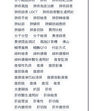
肺癌風險
肺癌免疫治療
肺癌篩查
肺癌篩查 LDCT
肺癌篩查醫生邊間好
肺癌手術
肺部檢查
肺部轉移瘤
肺結節
肺鱗癌
肺鱗狀細胞癌
肺腺癌
肺葉切除
費用比較
分子分型
分子檢測
糞便篩查
糞便隱血測試
風險計算機
佛山
輔導服務
輔酶Q10
付款方式
婦科檢查
婦科腫瘤
婦科腫瘤科
婦科腫瘤科醫生邊間好
復發監測
復發性乳癌
復康
腹部影像
腹部脹痛
腹膜癌
腹膜後淋巴結清掃
腹膜假黏液瘤
腹腔鏡
腹痛
腹瀉
複查
夫妻關係
鈣質
肝癌
肝癌醫生邊間好
肝病檢查
肝超聲波
肝毒性
肝功能
肝內膽管癌
肝切除
肝外膽管癌