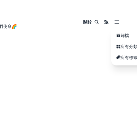
關於
們使命🌈
歸檔
所有分
所有標