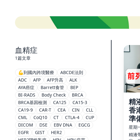
血精症
1篇文章
💪到國內跨境醫療
ABCDE法則
ADC
AFP
AFP升高
ALK
AYA癌症
Barrett食管
BEP
BI-RADS
Body Check
BRCA
精
BRCA基因檢測
CA125
CA15-3
香
CA19-9
CAR-T
CEA
CIN
CLL
準
CML
CoQ10
CT
CTLA-4
CUP
DICOM
DSE
EBV DNA
EGCG
星期一,
EGFR
GIST
HER2
精液
HER2陽性乳癌
HPV
HPV 疫苗