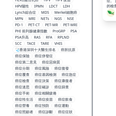
症。
的檢
HPV陽性
IPMN
LDCT
LDH
Lynch綜合症
MDS
Merkel細胞癌
MPN
MRI
NETs
NGS
NSE
PD-1
PET-CT
PET-MR
PET-MRI
PHI 前列腺健康指數
ProGRP
PSA
PSA升高
RAS
RFA
RPLND
SCC
TACE
TARE
VHIS
🩺香港深圳十大醫生排名
癌胚抗原
癌症保險
癌症併發症
癌症第二意見
癌症惡病質
癌症分期
癌症風險
癌症復發
癌症覆查
癌症基因檢測
癌症急症
癌症檢查
癌症決策
癌症康復者
癌症迷思
癌症確診
癌症篩查
癌症手術
癌症相關疲倦
癌症性生活
癌症疫苗
癌症飲食
癌症營養
癌症預防
癌症運動
癌症照顧者
癌症診斷
癌症症狀