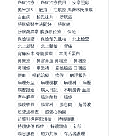
癌症治療
癌症治療費用
安寧照顧
奧米加3
疤痕
疤痕癌 馬喬林氏潰瘍
白血病
柏氏抹片
膀胱癌
膀胱癌醫生邊間好
膀胱鏡
膀胱鏡異常 膀胱原位癌
保險
保險理賠
保險預先批核
北上檢查
北上就醫
北上體檢
背痛
背痛麻木 脊髓腫瘤
本周氏蛋白
鼻竇癌
鼻塞鼻血 鼻咽癌
鼻咽癌
鼻咽鏡
畢業禮
扁桃腺癌 口咽癌
便血
標靶治療
病假
病理報告
病理分型
病理覆核
病理科
病歷
病歷跟進
病人日記
不明瘀青 血癌
產科腫瘤
腸道菌群
腸鏡
腸鏡收費
腸胃科
腸息肉
超聲波
超聲波檢查
超聲心動圖
超聲引導穿刺活檢
持續咳嗽
持續疲倦 癌症
持續頭痛
初診
喘息服務
磁力共振
存活者護理