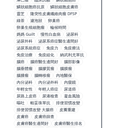
鱗狀細胞癌抗原
鱗狀細胞皮膚癌
靈芝
隆突性皮膚纖維肉瘤 DFSP
綠茶
濾泡狀
卵巢癌
卵巢生殖細胞瘤
輪候時間
媽媽 Guilt
慢性白血病
泌尿科
泌尿外科
泌尿系癌症醫生邊間好
泌尿系統癌症
免疫力
免疫療法
免疫治療
免疫組化
納武利尤單抗
腦癌
腦癌醫生邊間好
腦部影像
腦垂體瘤
腦膠質瘤
腦膜瘤
腦腫瘤
腦轉移瘤
內地醫保
內分泌科
內分泌外科
內窺鏡
年輕女性
年輕人癌症
尿道癌
尿路上皮癌
尿液檢查
凝血風險
嘔吐
帕妥珠單抗
排便習慣改變
排便習慣改變 大腸癌
皮瓣重建
皮膚癌
皮膚癌篩查
皮膚癌醫生邊間好
皮膚癌醫生排名