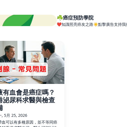
☘️癌症預防學院
❤️知識照亮癌友之路☀️點擊廣告支持我
液有血會是癌症嗎？
港泌尿科求醫與檢查
備
 5月 25, 2026
帶血可以有多種原因，並不等同癌