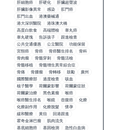
肝細胞癌
肝硬化
肝臟超聲波
肝臟影像異常
感染
肛門癌
肛門出血
港澳藥械通
港大深圳醫院
港珠澳大橋
高蛋白飲食
高端體檢
睾丸癌
睾丸硬塊
告訴孩子
跟進檢查
公共交通優惠
公立醫院
功能保留
宮頸癌
骨癌
骨癌醫生排名
骨科
骨肉瘤
骨髓穿刺
骨髓活檢
骨髓移植
骨髓增生異常綜合症
骨痛
骨腫瘤
骨轉移
鼓勵
廣州
國際醫療部
過度檢查
咳血
核子醫學
荷爾蒙影響
荷爾蒙症狀
荷爾蒙治療
黑色素瘤
喉癌
喉癌醫生排名
喉鏡
壺腹癌
化療
化療副作用
化療脫髮
懷孕
緩和醫療
黃疸
回港跟進
霍奇金淋巴瘤
肌肉流失
基底細胞癌
基因檢測
急性白血病