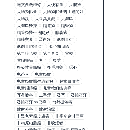
達文西機械臂
大便有血
大腸癌
大腸癌篩查
大腸癌篩查醫生邊間好
大腸鏡
大豆異黃酮
大灣區
大灣區醫療
膽道癌
膽管癌
膽管癌醫生邊間好
膽囊癌
膽胰交界
蛋白粉
低劑量CT
低劑量肺部 CT
低位前切除
第二線治療
第二意見
電療
電腦掃描
冬至
東莞
多發性骨髓瘤
多重用藥
噁心
兒茶素
兒童癌症
兒童癌症醫生邊間好
兒童白血病
兒童腦腫瘤
兒童軟組織肉瘤
耳鼻喉科
二手煙
發票
發燒夜汗
發燒夜汗 淋巴瘤
放射碘治療
放射外科
放射治療
非黑色素瘤皮膚癌
非霍奇金淋巴瘤
非精原細胞瘤
非吸煙者
非小細胞肺癌
肺癌
肺癌標靶治療