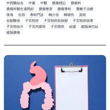
中西醫結合
中藥
中醫
腫瘤標記
腫瘤科
腫瘤科醫生邊間好
腫瘤整形
腫瘤專科
重離子治療
珠海
住宿
專科門診
轉介信
轉移性
資助
自願醫保
子宮頸癌
子宮頸癌前病變
子宮頸癌篩查
子宮頸抹片
子宮內膜癌
子宮體癌
綜援
縱隔淋巴結
縱隔腫瘤