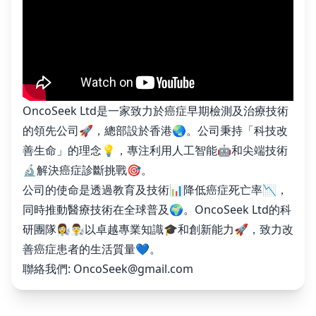
OncoSeek Ltd是一家致力於癌症早期檢測及治療技術
的領先公司🚀，總部設於香港🌏。公司秉持「科技改
善生命」的理念💡，專注利用人工智能🤖和尖端技術
🔬解決癌症診斷挑戰🎯。
公司的使命是透過教育及技術📊降低癌症死亡率📉，
同時推動醫療技術在全球普及🌍。OncoSeek Ltd的科
研團隊👩‍🔬👨‍🔬以卓越專業知識🎓和創新能力🚀，致力改
善癌症患者的生活質量💙。
聯絡我們:
OncoSeek@gmail.com