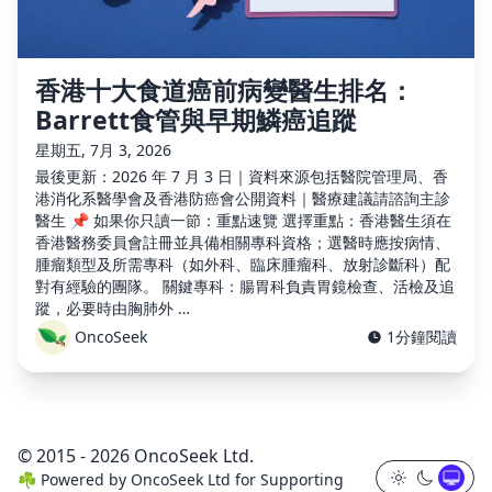
香港十大食道癌前病變醫生排名：
Barrett食管與早期鱗癌追蹤
星期五, 7月 3, 2026
最後更新：2026 年 7 月 3 日｜資料來源包括醫院管理局、香
港消化系醫學會及香港防癌會公開資料｜醫療建議請諮詢主診
醫生 📌 如果你只讀一節：重點速覽 選擇重點：香港醫生須在
香港醫務委員會註冊並具備相關專科資格；選醫時應按病情、
腫瘤類型及所需專科（如外科、臨床腫瘤科、放射診斷科）配
對有經驗的團隊。 關鍵專科：腸胃科負責胃鏡檢查、活檢及追
蹤，必要時由胸肺外 …
OncoSeek
1分鐘閱讀
© 2015 - 2026 OncoSeek Ltd.
☘️
Powered by
OncoSeek Ltd
for Supporting