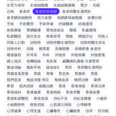
生育力保存
生殖細胞瘤
生殖細胞腫瘤
聲沙
失眠
石棉
食道癌
食道癌前病變
食道癌醫生邊間好
食管鱗狀細胞癌
視力改變
視網膜母細胞瘤
收費比較
手術
手術費用
手術準備
紓緩醫療
術後護理
術後康復
雙磷酸鹽
雙免疫組合
睡眠
私處腫塊
私家醫院
胎兒安全
疼痛管理
體檢
體能評估
同路人
同路人計劃
頭頸癌
頭頸癌醫生邊間好
頭頸癌醫生排名
頭頸外科
頭痛
褪黑素
吞嚥困難
吞嚥疼痛 食道癌
唾液腺癌
外耳癌
外科
外陰癌
外陰痕癢
外陰硬塊
網上資訊
危機熱線
危疾保
威爾姆氏腫瘤 兒童腎癌
微波消融
微創手術
維他命D
胃癌
胃癌醫生邊間好
胃腸道基質瘤
胃鏡
胃痛
胃息肉
胃腺癌
胃脹
我們是誰
無故消瘦 癌症
無痛血尿
物理治療
吸煙
希望
瘜肉切除
細胞治療
香港
香港保險
香港法律
香港福利
香港健康
香港媽媽
香港求醫
香港收費
香港私家醫院
香港資源
消化不良
消化道腫瘤
小腸癌
小細胞肺癌
楔形切除
心肌灌注掃描
心理輔導
心理健康
心理支援
心臟毒性
心臟檢查
信仰
性功能