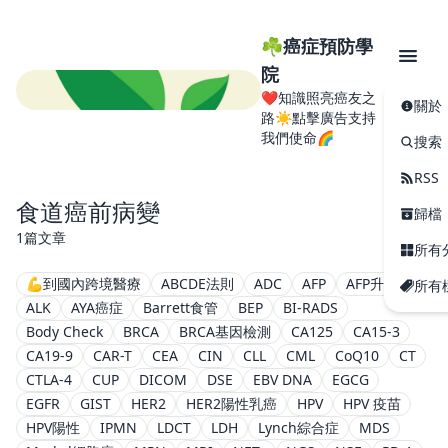
☘️癌症預防學
院
❤️知識照亮癌友之
關於
路☀️點擊廣告支持
我們使命🌈
搜索
RSS
食道癌前病變
歸檔
1篇文章
所有
💪到國內跨境醫療
ABCDE法則
ADC
AFP
AFP升高
所有
ALK
AYA癌症
Barrett食管
BEP
BI-RADS
Body Check
BRCA
BRCA基因檢測
CA125
CA15-3
CA19-9
CAR-T
CEA
CIN
CLL
CML
CoQ10
CT
CTLA-4
CUP
DICOM
DSE
EBV DNA
EGCG
EGFR
GIST
HER2
HER2陽性乳癌
HPV
HPV 疫苗
HPV陽性
IPMN
LDCT
LDH
Lynch綜合症
MDS