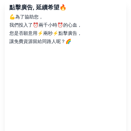
點擊廣告, 延續希望🔥
💪為了協助您，
我們投入了⏰兩千小時⏰的心血，
您是否願意用⚡️兩秒⚡️點擊廣告，
讓免費資源留給同路人呢？🌈