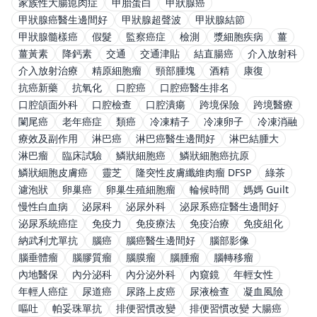
家族性大腸瘜肉症
甲胎蛋白
甲狀腺癌
甲狀腺癌醫生邊間好
甲狀腺超聲波
甲狀腺結節
甲狀腺髓樣癌
假髮
監察癌症
檢測
漿細胞疾病
薑
薑黃素
降鈣素
交通
交通津貼
結直腸癌
介入放射科
介入放射治療
精原細胞瘤
頸部腫塊
酒精
康復
抗癌新藥
抗氧化
口腔癌
口腔癌醫生排名
口腔頜面外科
口腔檢查
口腔潰瘍
跨境保險
跨境醫療
闌尾癌
老年癌症
類癌
冷凍精子
冷凍卵子
冷凍消融
療效及副作用
淋巴癌
淋巴癌醫生邊間好
淋巴結腫大
淋巴瘤
臨床試驗
鱗狀細胞癌
鱗狀細胞癌抗原
鱗狀細胞皮膚癌
靈芝
隆突性皮膚纖維肉瘤 DFSP
綠茶
濾泡狀
卵巢癌
卵巢生殖細胞瘤
輪候時間
媽媽 Guilt
慢性白血病
泌尿科
泌尿外科
泌尿系癌症醫生邊間好
泌尿系統癌症
免疫力
免疫療法
免疫治療
免疫組化
納武利尤單抗
腦癌
腦癌醫生邊間好
腦部影像
腦垂體瘤
腦膠質瘤
腦膜瘤
腦腫瘤
腦轉移瘤
內地醫保
內分泌科
內分泌外科
內窺鏡
年輕女性
年輕人癌症
尿道癌
尿路上皮癌
尿液檢查
凝血風險
嘔吐
帕妥珠單抗
排便習慣改變
排便習慣改變 大腸癌