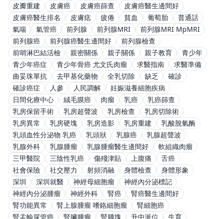
皮瓣重建
皮膚癌
皮膚癌篩查
皮膚癌醫生邊間好
皮膚癌醫生排名
皮膚痣
疲倦
貧血
葡萄胎
普通話
氣喘
氣管癌
前列腺
前列腺MRI
前列腺MRI MpMRI
前列腺癌
前列腺癌醫生邊間好
前列腺檢查
前哨淋巴結活檢
親密關係
親子關係
親子教育
青少年
青少年癌症
青少年骨癌 尤文氏肉瘤
求醫指南
求醫準備
曲妥珠單抗
去甲基化藥物
全乳切除
缺乏
確診
確診癌症
人參
人民調解
妊娠滋養細胞疾病
日間化療中心
絨毛膜癌
肉瘤
乳癌
乳癌篩查
乳房保留手術
乳房超聲波
乳房檢查
乳房切除術
乳房異常
乳房硬塊
乳房造影
乳房重建
乳酸脫氫酶
乳頭血性分泌物 乳癌
乳頭狀
乳腺癌
乳腺超聲波
乳腺外科
乳腺腫瘤
乳腺腫瘤醫生邊間好
軟組織肉瘤
三甲醫院
三陰性乳癌
傷殘津貼
上腹痛
舌癌
社會保險
社交壓力
射頻消融
身體檢查
身體形象
深圳
深圳就醫
神經母細胞瘤
神經內分泌標記
神經內分泌腫瘤
神經外科
腎癌
腎癌醫生邊間好
腎功能異常
腎上腺腫瘤 嗜鉻細胞瘤
腎細胞癌
腎盂輸尿管癌
腎臟腫瘤
腎腫塊
升中派位
生育