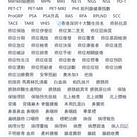
Merkel細胞癌
MPN
MRI
NETs
NGS
NSE
PD-1
PET-CT
PET-MR
PET-MRI
PHI 前列腺健康指數
ProGRP
PSA
PSA升高
RAS
RFA
RPLND
SCC
TACE
TARE
VHIS
🩺香港深圳十大醫生排名
癌胚抗原
癌症保險
癌症併發症
癌症第二意見
癌症惡病質
癌症分期
癌症風險
癌症復發
癌症覆查
癌症基因檢測
癌症急症
癌症檢查
癌症決策
癌症康復者
癌症迷思
癌症確診
癌症篩查
癌症手術
癌症相關疲倦
癌症性生活
癌症疫苗
癌症飲食
癌症營養
癌症預防
癌症運動
癌症照顧者
癌症診斷
癌症症狀
癌症治療
癌症治療費用
安寧照顧
奧米加3
疤痕
疤痕癌 馬喬林氏潰瘍
白血病
柏氏抹片
膀胱癌
膀胱癌醫生邊間好
膀胱鏡
膀胱鏡異常 膀胱原位癌
保險
保險理賠
保險預先批核
北上檢查
北上就醫
北上體檢
背痛
背痛麻木 脊髓腫瘤
本周氏蛋白
鼻竇癌
鼻塞鼻血 鼻咽癌
鼻咽癌
鼻咽鏡
畢業禮
扁桃腺癌 口咽癌
便血
標靶治療
病假
病理報告
病理分型
病理覆核
病理科
病歷
病歷跟進
病人日記
不明瘀青 血癌
產科腫瘤
腸道菌群
腸鏡
腸鏡收費