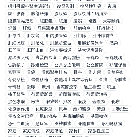
婦科腫瘤科醫生邊間好
復發監測
復發性乳癌
復康
腹部影像
腹部脹痛
腹膜癌
腹膜後淋巴結清掃
腹膜假黏液瘤
腹腔鏡
腹痛
腹瀉
複查
夫妻關係
鈣質
肝癌
肝癌醫生邊間好
肝病檢查
肝超聲波
肝毒性
肝功能
肝內膽管癌
肝切除
肝外膽管癌
肝細胞癌
肝硬化
肝臟超聲波
肝臟影像異常
感染
肛門癌
肛門出血
港澳藥械通
港大深圳醫院
港珠澳大橋
高蛋白飲食
高端體檢
睾丸癌
睾丸硬塊
告訴孩子
跟進檢查
公共交通優惠
公立醫院
功能保留
宮頸癌
骨癌
骨癌醫生排名
骨科
骨肉瘤
骨髓穿刺
骨髓活檢
骨髓移植
骨髓增生異常綜合症
骨痛
骨腫瘤
骨轉移
鼓勵
廣州
國際醫療部
過度檢查
咳血
核子醫學
荷爾蒙影響
荷爾蒙症狀
荷爾蒙治療
黑色素瘤
喉癌
喉癌醫生排名
喉鏡
壺腹癌
化療
化療副作用
化療脫髮
懷孕
緩和醫療
黃疸
回港跟進
霍奇金淋巴瘤
肌肉流失
基底細胞癌
基因檢測
急性白血病
急症室
脊椎腫瘤
脊髓腫瘤
脊柱轉移瘤
家庭
家庭傳統
家庭溝通
家長日
家族性癌症