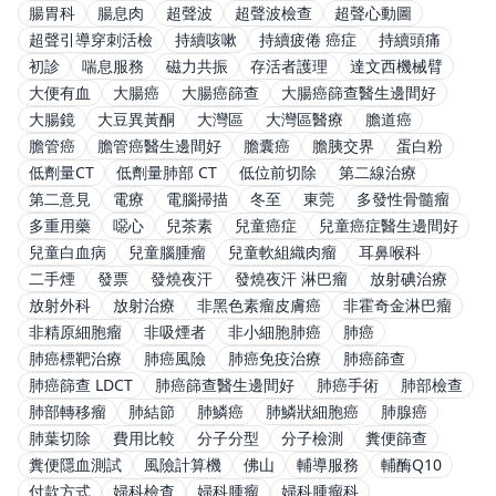
腸胃科
腸息肉
超聲波
超聲波檢查
超聲心動圖
超聲引導穿刺活檢
持續咳嗽
持續疲倦 癌症
持續頭痛
初診
喘息服務
磁力共振
存活者護理
達文西機械臂
大便有血
大腸癌
大腸癌篩查
大腸癌篩查醫生邊間好
大腸鏡
大豆異黃酮
大灣區
大灣區醫療
膽道癌
膽管癌
膽管癌醫生邊間好
膽囊癌
膽胰交界
蛋白粉
低劑量CT
低劑量肺部 CT
低位前切除
第二線治療
第二意見
電療
電腦掃描
冬至
東莞
多發性骨髓瘤
多重用藥
噁心
兒茶素
兒童癌症
兒童癌症醫生邊間好
兒童白血病
兒童腦腫瘤
兒童軟組織肉瘤
耳鼻喉科
二手煙
發票
發燒夜汗
發燒夜汗 淋巴瘤
放射碘治療
放射外科
放射治療
非黑色素瘤皮膚癌
非霍奇金淋巴瘤
非精原細胞瘤
非吸煙者
非小細胞肺癌
肺癌
肺癌標靶治療
肺癌風險
肺癌免疫治療
肺癌篩查
肺癌篩查 LDCT
肺癌篩查醫生邊間好
肺癌手術
肺部檢查
肺部轉移瘤
肺結節
肺鱗癌
肺鱗狀細胞癌
肺腺癌
肺葉切除
費用比較
分子分型
分子檢測
糞便篩查
糞便隱血測試
風險計算機
佛山
輔導服務
輔酶Q10
付款方式
婦科檢查
婦科腫瘤
婦科腫瘤科