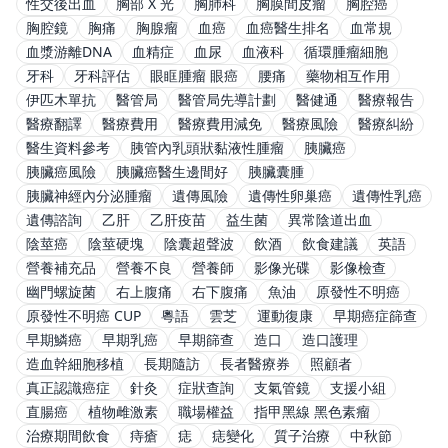
性交後出血
胸部 X 光
胸肺科
胸膜間皮瘤
胸腔癌
胸腔鏡
胸痛
胸腺瘤
血癌
血癌醫生排名
血常規
血漿游離DNA
血精症
血尿
血液科
循環腫瘤細胞
牙科
牙科評估
眼眶腫瘤 眼癌
腰痛
藥物相互作用
伊匹木單抗
醫管局
醫管局先導計劃
醫健通
醫療報告
醫療翻譯
醫療費用
醫療費用減免
醫療風險
醫療糾紛
醫生資料參考
胰管內乳頭狀黏液性腫瘤
胰臟癌
胰臟癌風險
胰臟癌醫生邊間好
胰臟囊腫
胰臟神經內分泌腫瘤
遺傳風險
遺傳性卵巢癌
遺傳性乳癌
遺傳諮詢
乙肝
乙肝疫苗
益生菌
異常陰道出血
陰莖癌
陰莖硬塊
陰囊超聲波
飲酒
飲食建議
英語
營養補充品
營養不良
營養師
影像光碟
影像檢查
幽門螺旋菌
右上腹痛
右下腹痛
魚油
原發性不明癌
原發性不明癌 CUP
粵語
雲芝
運動復康
早期癌症篩查
早期鱗癌
早期乳癌
早期篩查
造口
造口護理
造血幹細胞移植
長期隨訪
長者醫療券
照顧者
真正認識癌症
針灸
症狀查詢
支氣管鏡
支援小組
直腸癌
植物雌激素
職場權益
指甲黑線 黑色素瘤
治療期間飲食
痔瘡
痣
痣變化
質子治療
中秋節