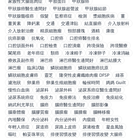
家族性大腸瘜肉症
甲胎蛋白
甲狀腺癌
甲狀腺癌醫生邊間好
甲狀腺超聲波
甲狀腺結節
甲狀腺髓樣癌
假髮
監察癌症
檢測
漿細胞疾病
薑
薑黃素
降鈣素
交通
交通津貼
結直腸癌
介入放射科
介入放射治療
精原細胞瘤
頸部腫塊
酒精
康復
抗癌新藥
抗氧化
口腔癌
口腔癌醫生排名
口腔頜面外科
口腔檢查
口腔潰瘍
跨境保險
跨境醫療
闌尾癌
老年癌症
類癌
冷凍精子
冷凍卵子
冷凍消融
療效及副作用
淋巴癌
淋巴癌醫生邊間好
淋巴結腫大
淋巴瘤
臨床試驗
鱗狀細胞癌
鱗狀細胞癌抗原
鱗狀細胞皮膚癌
靈芝
隆突性皮膚纖維肉瘤 DFSP
綠茶
濾泡狀
卵巢癌
卵巢生殖細胞瘤
輪候時間
媽媽 Guilt
慢性白血病
泌尿科
泌尿外科
泌尿系癌症醫生邊間好
泌尿系統癌症
免疫力
免疫療法
免疫治療
免疫組化
納武利尤單抗
腦癌
腦癌醫生邊間好
腦部影像
腦垂體瘤
腦膠質瘤
腦膜瘤
腦腫瘤
腦轉移瘤
內地醫保
內分泌科
內分泌外科
內窺鏡
年輕女性
年輕人癌症
尿道癌
尿路上皮癌
尿液檢查
凝血風險
嘔吐
帕妥珠單抗
排便習慣改變
排便習慣改變 大腸癌