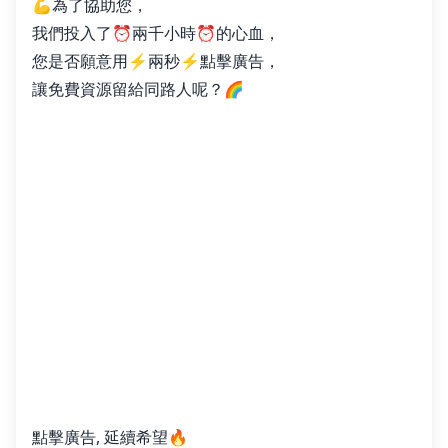
💪為了協助您，
我們投入了⏰兩千小時⏰的心血，
您是否願意用⚡️兩秒⚡️點擊廣告，
讓免費資源留給同路人呢？🌈
點擊廣告, 延續希望🔥