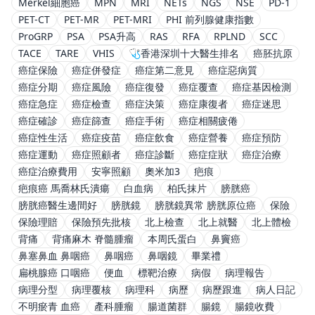
Merkel細胞癌
MPN
MRI
NETs
NGS
NSE
PD-1
PET-CT
PET-MR
PET-MRI
PHI 前列腺健康指數
ProGRP
PSA
PSA升高
RAS
RFA
RPLND
SCC
TACE
TARE
VHIS
🩺香港深圳十大醫生排名
癌胚抗原
癌症保險
癌症併發症
癌症第二意見
癌症惡病質
癌症分期
癌症風險
癌症復發
癌症覆查
癌症基因檢測
癌症急症
癌症檢查
癌症決策
癌症康復者
癌症迷思
癌症確診
癌症篩查
癌症手術
癌症相關疲倦
癌症性生活
癌症疫苗
癌症飲食
癌症營養
癌症預防
癌症運動
癌症照顧者
癌症診斷
癌症症狀
癌症治療
癌症治療費用
安寧照顧
奧米加3
疤痕
疤痕癌 馬喬林氏潰瘍
白血病
柏氏抹片
膀胱癌
膀胱癌醫生邊間好
膀胱鏡
膀胱鏡異常 膀胱原位癌
保險
保險理賠
保險預先批核
北上檢查
北上就醫
北上體檢
背痛
背痛麻木 脊髓腫瘤
本周氏蛋白
鼻竇癌
鼻塞鼻血 鼻咽癌
鼻咽癌
鼻咽鏡
畢業禮
扁桃腺癌 口咽癌
便血
標靶治療
病假
病理報告
病理分型
病理覆核
病理科
病歷
病歷跟進
病人日記
不明瘀青 血癌
產科腫瘤
腸道菌群
腸鏡
腸鏡收費