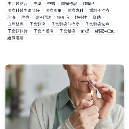
中西醫結合
中藥
中醫
腫瘤標記
腫瘤科
腫瘤科醫生邊間好
腫瘤整形
腫瘤專科
重離子治療
珠海
住宿
專科門診
轉介信
轉移性
資助
自願醫保
子宮頸癌
子宮頸癌前病變
子宮頸癌篩查
子宮頸抹片
子宮內膜癌
子宮體癌
綜援
縱隔淋巴結
縱隔腫瘤