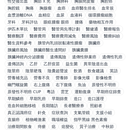
性交後出血
胸部 X 光
胸肺科
胸膜間皮瘤
胸腔癌
胸腔鏡
胸痛
胸腺瘤
血癌
血癌醫生排名
血常規
血漿游離DNA
血精症
血尿
血液科
循環腫瘤細胞
牙科
牙科評估
眼眶腫瘤 眼癌
腰痛
藥物相互作用
伊匹木單抗
醫管局
醫管局先導計劃
醫健通
醫療報告
醫療翻譯
醫療費用
醫療費用減免
醫療風險
醫療糾紛
醫生資料參考
胰管內乳頭狀黏液性腫瘤
胰臟癌
胰臟癌風險
胰臟癌醫生邊間好
胰臟囊腫
胰臟神經內分泌腫瘤
遺傳風險
遺傳性卵巢癌
遺傳性乳癌
遺傳諮詢
乙肝
乙肝疫苗
益生菌
異常陰道出血
陰莖癌
陰莖硬塊
陰囊超聲波
飲酒
飲食建議
英語
營養補充品
營養不良
營養師
影像光碟
影像檢查
幽門螺旋菌
右上腹痛
右下腹痛
魚油
原發性不明癌
原發性不明癌 CUP
粵語
雲芝
運動復康
早期癌症篩查
早期鱗癌
早期乳癌
早期篩查
造口
造口護理
造血幹細胞移植
長期隨訪
長者醫療券
照顧者
真正認識癌症
針灸
症狀查詢
支氣管鏡
支援小組
直腸癌
植物雌激素
職場權益
指甲黑線 黑色素瘤
治療期間飲食
痔瘡
痣
痣變化
質子治療
中秋節