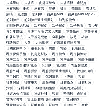
皮瓣重建
皮膚癌
皮膚癌篩查
皮膚癌醫生邊間好
皮膚癌醫生排名
皮膚痣
疲倦
貧血
葡萄胎
普通話
氣喘
氣管癌
前列腺
前列腺MRI
前列腺MRI MpMRI
前列腺癌
前列腺癌醫生邊間好
前列腺檢查
前哨淋巴結活檢
親密關係
親子關係
親子教育
青少年
青少年癌症
青少年骨癌 尤文氏肉瘤
求醫指南
求醫準備
曲妥珠單抗
去甲基化藥物
全乳切除
缺乏
確診
確診癌症
人參
人民調解
妊娠滋養細胞疾病
日間化療中心
絨毛膜癌
肉瘤
乳癌
乳癌篩查
乳房保留手術
乳房超聲波
乳房檢查
乳房切除術
乳房異常
乳房硬塊
乳房造影
乳房重建
乳酸脫氫酶
乳頭血性分泌物 乳癌
乳頭狀
乳腺癌
乳腺超聲波
乳腺外科
乳腺腫瘤
乳腺腫瘤醫生邊間好
軟組織肉瘤
三甲醫院
三陰性乳癌
傷殘津貼
上腹痛
舌癌
社會保險
社交壓力
射頻消融
身體檢查
身體形象
深圳
深圳就醫
神經母細胞瘤
神經內分泌標記
神經內分泌腫瘤
神經外科
腎癌
腎癌醫生邊間好
腎功能異常
腎上腺腫瘤 嗜鉻細胞瘤
腎細胞癌
腎盂輸尿管癌
腎臟腫瘤
腎腫塊
升中派位
生育