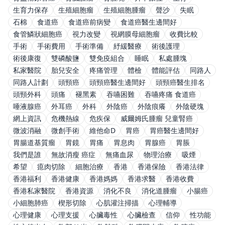
生育力保存
生殖細胞瘤
生殖細胞腫瘤
聲沙
失眠
石棉
食道癌
食道癌前病變
食道癌醫生邊間好
食管鱗狀細胞癌
視力改變
視網膜母細胞瘤
收費比較
手術
手術費用
手術準備
紓緩醫療
術後護理
術後康復
雙磷酸鹽
雙免疫組合
睡眠
私處腫塊
私家醫院
胎兒安全
疼痛管理
體檢
體能評估
同路人
同路人計劃
頭頸癌
頭頸癌醫生邊間好
頭頸癌醫生排名
頭頸外科
頭痛
褪黑素
吞嚥困難
吞嚥疼痛 食道癌
唾液腺癌
外耳癌
外科
外陰癌
外陰痕癢
外陰硬塊
網上資訊
危機熱線
危疾保
威爾姆氏腫瘤 兒童腎癌
微波消融
微創手術
維他命D
胃癌
胃癌醫生邊間好
胃腸道基質瘤
胃鏡
胃痛
胃息肉
胃腺癌
胃脹
我們是誰
無故消瘦 癌症
無痛血尿
物理治療
吸煙
希望
瘜肉切除
細胞治療
香港
香港保險
香港法律
香港福利
香港健康
香港媽媽
香港求醫
香港收費
香港私家醫院
香港資源
消化不良
消化道腫瘤
小腸癌
小細胞肺癌
楔形切除
心肌灌注掃描
心理輔導
心理健康
心理支援
心臟毒性
心臟檢查
信仰
性功能