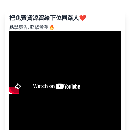
把免費資源留給下位同路人❤️
點擊廣告, 延續希望🔥