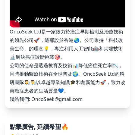
OncoSeek Ltd是一家致力於癌症早期檢測及治療技術
的領先公司🚀，總部設於香港🌏。公司秉持「科技改
善生命」的理念💡，專注利用人工智能🤖和尖端技術
🔬解決癌症診斷挑戰🎯。
公司的使命是透過教育及技術📊降低癌症死亡率📉，
同時推動醫療技術在全球普及🌍。OncoSeek Ltd的科
研團隊👩‍🔬👨‍🔬以卓越專業知識🎓和創新能力🚀，致力改
善癌症患者的生活質量💙。
聯絡我們:
OncoSeek@gmail.com
點擊廣告, 延續希望🔥