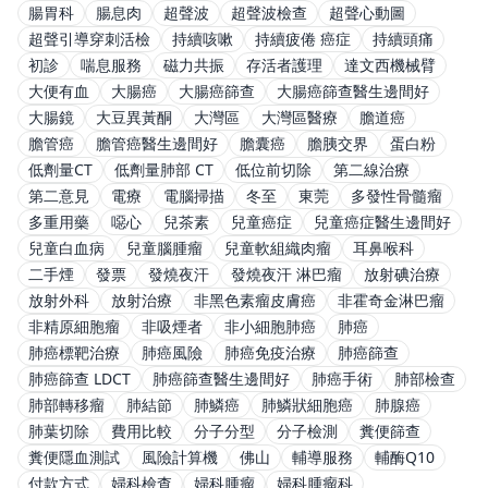
腸胃科
腸息肉
超聲波
超聲波檢查
超聲心動圖
超聲引導穿刺活檢
持續咳嗽
持續疲倦 癌症
持續頭痛
初診
喘息服務
磁力共振
存活者護理
達文西機械臂
大便有血
大腸癌
大腸癌篩查
大腸癌篩查醫生邊間好
大腸鏡
大豆異黃酮
大灣區
大灣區醫療
膽道癌
膽管癌
膽管癌醫生邊間好
膽囊癌
膽胰交界
蛋白粉
低劑量CT
低劑量肺部 CT
低位前切除
第二線治療
第二意見
電療
電腦掃描
冬至
東莞
多發性骨髓瘤
多重用藥
噁心
兒茶素
兒童癌症
兒童癌症醫生邊間好
兒童白血病
兒童腦腫瘤
兒童軟組織肉瘤
耳鼻喉科
二手煙
發票
發燒夜汗
發燒夜汗 淋巴瘤
放射碘治療
放射外科
放射治療
非黑色素瘤皮膚癌
非霍奇金淋巴瘤
非精原細胞瘤
非吸煙者
非小細胞肺癌
肺癌
肺癌標靶治療
肺癌風險
肺癌免疫治療
肺癌篩查
肺癌篩查 LDCT
肺癌篩查醫生邊間好
肺癌手術
肺部檢查
肺部轉移瘤
肺結節
肺鱗癌
肺鱗狀細胞癌
肺腺癌
肺葉切除
費用比較
分子分型
分子檢測
糞便篩查
糞便隱血測試
風險計算機
佛山
輔導服務
輔酶Q10
付款方式
婦科檢查
婦科腫瘤
婦科腫瘤科