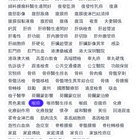
婦科腫瘤科醫生邊間好
復發監測
復發性乳癌
復康
腹部影像
腹部脹痛
腹膜癌
腹膜後淋巴結清掃
腹膜假黏液瘤
腹腔鏡
腹痛
腹瀉
複查
夫妻關係
鈣質
肝癌
肝癌醫生邊間好
肝病檢查
肝超聲波
肝毒性
肝功能
肝內膽管癌
肝切除
肝外膽管癌
肝細胞癌
肝硬化
肝臟超聲波
肝臟影像異常
感染
肛門癌
肛門出血
港澳藥械通
港大深圳醫院
港珠澳大橋
高蛋白飲食
高端體檢
睾丸癌
睾丸硬塊
告訴孩子
跟進檢查
公共交通優惠
公立醫院
功能保留
宮頸癌
骨癌
骨癌醫生排名
骨科
骨肉瘤
骨髓穿刺
骨髓活檢
骨髓移植
骨髓增生異常綜合症
骨痛
骨腫瘤
骨轉移
鼓勵
廣州
國際醫療部
過度檢查
咳血
核子醫學
荷爾蒙影響
荷爾蒙症狀
荷爾蒙治療
黑色素瘤
喉癌
喉癌醫生排名
喉鏡
壺腹癌
化療
化療副作用
化療脫髮
懷孕
緩和醫療
黃疸
回港跟進
霍奇金淋巴瘤
肌肉流失
基底細胞癌
基因檢測
急性白血病
急症室
脊椎腫瘤
脊髓腫瘤
脊柱轉移瘤
家庭
家庭傳統
家庭溝通
家長日
家族性癌症