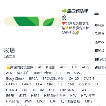
☘️癌症預防學
院
❤️知識照亮癌友之
關於
路☀️點擊廣告支持
我們使命🌈
搜索
RSS
喉癌
歸檔
2篇文章
所有
💪到國內跨境醫療
ABCDE法則
ADC
AFP
AFP升高
所有
ALK
AYA癌症
Barrett食管
BEP
BI-RADS
Body Check
BRCA
BRCA基因檢測
CA125
CA15-3
CA19-9
CAR-T
CEA
CIN
CLL
CML
CoQ10
CT
CTLA-4
CUP
DICOM
DSE
EBV DNA
EGCG
EGFR
GIST
HER2
HER2陽性乳癌
HPV
HPV 疫苗
HPV陽性
IPMN
LDCT
LDH
Lynch綜合症
MDS