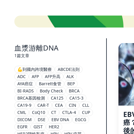
血漿游離DNA
1篇文章
💪到國內跨境醫療
ABCDE法則
ADC
AFP
AFP升高
ALK
AYA癌症
Barrett食管
BEP
BI-RADS
Body Check
BRCA
BRCA基因檢測
CA125
CA15-3
CA19-9
CAR-T
CEA
CIN
CLL
EB
CML
CoQ10
CT
CTLA-4
CUP
DICOM
DSE
EBV DNA
EGCG
癌
EGFR
GIST
HER2
後
HER2陽性乳癌
HPV
HPV 疫苗