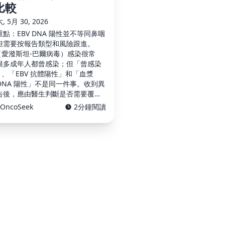
比較
 5月 30, 2026
點：EBV DNA 陽性並不等同鼻咽
但需要按報告類型和風險跟進。
V（愛潑斯坦-巴爾病毒）感染很常
很多成年人都曾感染；但「曾感染
」、「EBV 抗體陽性」和「血漿
 DNA 陽性」不是同一件事。收到異
告後，應由醫生判斷是否需要覆
鼻咽內視鏡、影像檢查或耳鼻喉科
OncoSeek
2分鐘閱讀
。 本文為健康教育資料，不能診斷
癌、排除病變，亦不代替醫 …