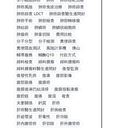
肺癌風險
肺癌免疫治療
肺癌篩查
肺癌篩查 LDCT
肺癌篩查醫生邊間好
肺癌手術
肺部檢查
肺部轉移瘤
肺結節
肺鱗癌
肺鱗狀細胞癌
肺腺癌
肺葉切除
費用比較
分子分型
分子檢測
糞便篩查
糞便隱血測試
風險計算機
佛山
輔導服務
輔酶Q10
付款方式
婦科檢查
婦科腫瘤
婦科腫瘤科
婦科腫瘤科醫生邊間好
復發監測
復發性乳癌
復康
腹部影像
腹部脹痛
腹膜癌
腹膜後淋巴結清掃
腹膜假黏液瘤
腹腔鏡
腹痛
腹瀉
複查
夫妻關係
鈣質
肝癌
肝癌醫生邊間好
肝病檢查
肝超聲波
肝毒性
肝功能
肝內膽管癌
肝切除
肝外膽管癌