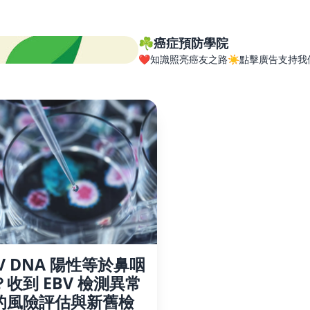
☘️癌症預防學院
❤️知識照亮癌友之路☀️點擊廣告支持我
V DNA 陽性等於鼻咽
？收到 EBV 檢測異常
的風險評估與新舊檢