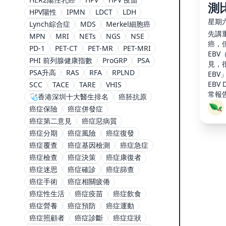
測
HPV陽性
IPMN
LDCT
LDH
星期六,
Lynch綜合症
MDS
Merkel細胞癌
先講重
MPN
MRI
NETs
NGS
NSE
癌，
PD-1
PET-CT
PET-MR
PET-MRI
EB
PHI 前列腺健康指數
ProGRP
PSA
見，
PSA升高
RAS
RFA
RPLND
EBV
EBV
SCC
TACE
TARE
VHIS
常報
🩺香港深圳十大醫生排名
癌胚抗原
驗、
癌症保險
癌症併發症
轉介
癌症第二意見
癌症惡病質
鼻咽
癌症分期
癌症風險
癌症復發
癌症覆查
癌症基因檢測
癌症急症
癌症檢查
癌症決策
癌症康復者
癌症迷思
癌症確診
癌症篩查
癌症手術
癌症相關疲倦
癌症性生活
癌症疫苗
癌症飲食
癌症營養
癌症預防
癌症運動
癌症照顧者
癌症診斷
癌症症狀