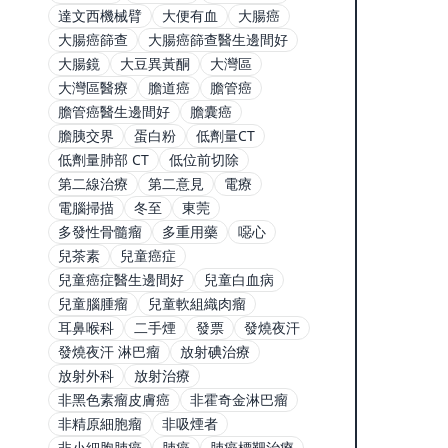
達文西機械臂
大便有血
大腸癌
大腸癌篩查
大腸癌篩查醫生邊間好
大腸鏡
大豆異黃酮
大灣區
大灣區醫療
膽道癌
膽管癌
膽管癌醫生邊間好
膽囊癌
膽胰交界
蛋白粉
低劑量CT
低劑量肺部 CT
低位前切除
第二線治療
第二意見
電療
電腦掃描
冬至
東莞
多發性骨髓瘤
多重用藥
噁心
兒茶素
兒童癌症
兒童癌症醫生邊間好
兒童白血病
兒童腦腫瘤
兒童軟組織肉瘤
耳鼻喉科
二手煙
發票
發燒夜汗
發燒夜汗 淋巴瘤
放射碘治療
放射外科
放射治療
非黑色素瘤皮膚癌
非霍奇金淋巴瘤
非精原細胞瘤
非吸煙者
非小細胞肺癌
肺癌
肺癌標靶治療