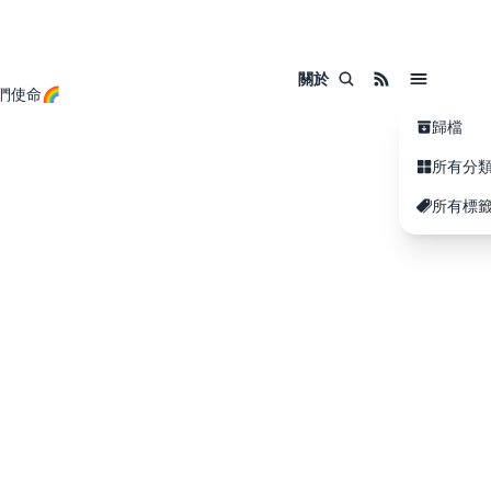
關於
們使命🌈
歸檔
所有分
所有標