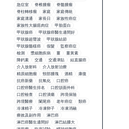
急症室
脊椎腫瘤
脊髓腫瘤
脊柱轉移瘤
家庭
家庭傳統
家庭溝通
家長日
家族性癌症
家族性大腸瘜肉症
甲胎蛋白
甲狀腺癌
甲狀腺癌醫生邊間好
甲狀腺超聲波
甲狀腺結節
甲狀腺髓樣癌
假髮
監察癌症
檢測
漿細胞疾病
薑
薑黃素
降鈣素
交通
交通津貼
結直腸癌
介入放射科
介入放射治療
精原細胞瘤
頸部腫塊
酒精
康復
抗癌新藥
抗氧化
口腔癌
口腔癌醫生排名
口腔頜面外科
口腔檢查
口腔潰瘍
跨境保險
跨境醫療
闌尾癌
老年癌症
類癌
冷凍精子
冷凍卵子
冷凍消融
療效及副作用
淋巴癌
淋巴癌醫生邊間好
淋巴結腫大
淋巴瘤
臨床試驗
鱗狀細胞癌