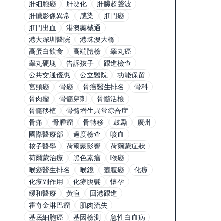
肝細胞癌
肝硬化
肝臟超聲波
肝臟影像異常
感染
肛門癌
肛門出血
港澳藥械通
港大深圳醫院
港珠澳大橋
高蛋白飲食
高端體檢
睾丸癌
睾丸硬塊
告訴孩子
跟進檢查
公共交通優惠
公立醫院
功能保留
宮頸癌
骨癌
骨癌醫生排名
骨科
骨肉瘤
骨髓穿刺
骨髓活檢
骨髓移植
骨髓增生異常綜合症
骨痛
骨腫瘤
骨轉移
鼓勵
廣州
國際醫療部
過度檢查
咳血
核子醫學
荷爾蒙影響
荷爾蒙症狀
荷爾蒙治療
黑色素瘤
喉癌
喉癌醫生排名
喉鏡
壺腹癌
化療
化療副作用
化療脫髮
懷孕
緩和醫療
黃疸
回港跟進
霍奇金淋巴瘤
肌肉流失
基底細胞癌
基因檢測
急性白血病