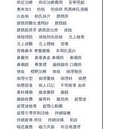
癌症治療
癌症治療費用
安寧照顧
奧米加3
疤痕
疤痕癌 馬喬林氏潰瘍
白血病
柏氏抹片
膀胱癌
膀胱癌醫生邊間好
膀胱鏡
膀胱鏡異常 膀胱原位癌
保險
保險理賠
保險預先批核
北上檢查
北上就醫
北上體檢
背痛
背痛麻木 脊髓腫瘤
本周氏蛋白
鼻竇癌
鼻塞鼻血 鼻咽癌
鼻咽癌
鼻咽鏡
畢業禮
扁桃腺癌 口咽癌
便血
標靶治療
病假
病理報告
病理分型
病理覆核
病理科
病歷
病歷跟進
病人日記
不明瘀青 血癌
產科腫瘤
腸道菌群
腸鏡
腸鏡收費
腸胃科
腸息肉
超聲波
超聲波檢查
超聲心動圖
超聲引導穿刺活檢
持續咳嗽
持續疲倦 癌症
持續頭痛
初診
喘息服務
磁力共振
存活者護理