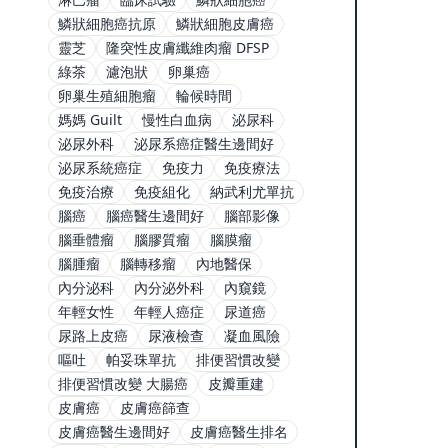
鱗狀細胞癌抗原
鱗狀細胞皮膚癌
靈芝
隆突性皮膚纖維肉瘤 DFSP
綠茶
濾泡狀
卵巢癌
卵巢生殖細胞瘤
輪候時間
媽媽 Guilt
慢性白血病
泌尿科
泌尿外科
泌尿系癌症醫生邊間好
泌尿系統癌症
免疫力
免疫療法
免疫治療
免疫組化
納武利尤單抗
腦癌
腦癌醫生邊間好
腦部影像
腦垂體瘤
腦膠質瘤
腦膜瘤
腦腫瘤
腦轉移瘤
內地醫保
內分泌科
內分泌外科
內窺鏡
年輕女性
年輕人癌症
尿道癌
尿路上皮癌
尿液檢查
凝血風險
嘔吐
帕妥珠單抗
排便習慣改變
排便習慣改變 大腸癌
皮瓣重建
皮膚癌
皮膚癌篩查
皮膚癌醫生邊間好
皮膚癌醫生排名