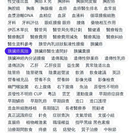
性交後出血
胸部 X 光
胸肺科
胸膜間皮瘤
胸腔癌
胸腔鏡
胸痛
胸腺瘤
血癌
血癌醫生排名
血常規
血漿游離DNA
血精症
血尿
血液科
循環腫瘤細胞
牙科
牙科評估
眼眶腫瘤 眼癌
腰痛
藥物相互作用
伊匹木單抗
醫管局
醫管局先導計劃
醫健通
醫療報告
醫療翻譯
醫療費用
醫療費用減免
醫療風險
醫療糾紛
醫生資料參考
胰管內乳頭狀黏液性腫瘤
胰臟癌
胰臟癌風險
胰臟癌醫生邊間好
胰臟囊腫
胰臟神經內分泌腫瘤
遺傳風險
遺傳性卵巢癌
遺傳性乳癌
遺傳諮詢
乙肝
乙肝疫苗
益生菌
異常陰道出血
陰莖癌
陰莖硬塊
陰囊超聲波
飲酒
飲食建議
英語
營養補充品
營養不良
營養師
影像光碟
影像檢查
幽門螺旋菌
右上腹痛
右下腹痛
魚油
原發性不明癌
原發性不明癌 CUP
粵語
雲芝
運動復康
早期癌症篩查
早期鱗癌
早期乳癌
早期篩查
造口
造口護理
造血幹細胞移植
長期隨訪
長者醫療券
照顧者
真正認識癌症
針灸
症狀查詢
支氣管鏡
支援小組
直腸癌
植物雌激素
職場權益
指甲黑線 黑色素瘤
治療期間飲食
痔瘡
痣
痣變化
質子治療
中秋節