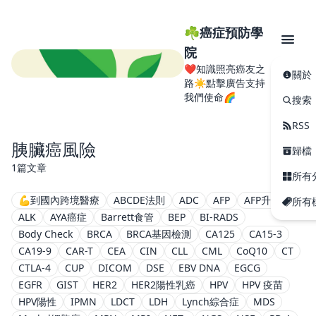
☘️癌症預防學
院
❤️知識照亮癌友之
關於
路☀️點擊廣告支持
我們使命🌈
搜索
RSS
胰臟癌風險
歸檔
1篇文章
所有
💪到國內跨境醫療
ABCDE法則
ADC
AFP
AFP升高
所有
ALK
AYA癌症
Barrett食管
BEP
BI-RADS
Body Check
BRCA
BRCA基因檢測
CA125
CA15-3
CA19-9
CAR-T
CEA
CIN
CLL
CML
CoQ10
CT
CTLA-4
CUP
DICOM
DSE
EBV DNA
EGCG
EGFR
GIST
HER2
HER2陽性乳癌
HPV
HPV 疫苗
HPV陽性
IPMN
LDCT
LDH
Lynch綜合症
MDS