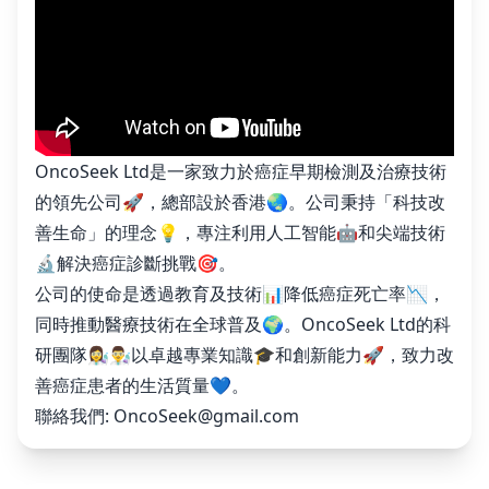
OncoSeek Ltd是一家致力於癌症早期檢測及治療技術
的領先公司🚀，總部設於香港🌏。公司秉持「科技改
善生命」的理念💡，專注利用人工智能🤖和尖端技術
🔬解決癌症診斷挑戰🎯。
公司的使命是透過教育及技術📊降低癌症死亡率📉，
同時推動醫療技術在全球普及🌍。OncoSeek Ltd的科
研團隊👩‍🔬👨‍🔬以卓越專業知識🎓和創新能力🚀，致力改
善癌症患者的生活質量💙。
聯絡我們:
OncoSeek@gmail.com