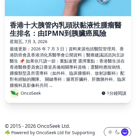
香港十大胰管內乳頭狀黏液性腫瘤醫
生排名：由IPMN到胰臟癌風險
星期五, 7月 3, 2026
最後更新：2026 年 7 月 3 日｜資料來源包括醫院管理局、香
港防癌會及香港消化系醫學會公開資料｜醫療建議請諮詢主診
醫生 📌 如果你只讀一節：重點速覽 選擇重點：香港醫生須在
香港醫務委員會註冊並具備相關專科資格；選醫時應按病情、
腫瘤類型及所需專科（如外科、臨床腫瘤科、放射診斷科）配
對有經驗的團隊。 關鍵專科：腸胃肝臟科、肝膽胰外科、臨床
腫瘤科及影像科共同 …
OncoSeek
1分鐘閱讀
© 2015 - 2026 OncoSeek Ltd.
☘️
Powered by
OncoSeek Ltd
for Supporting