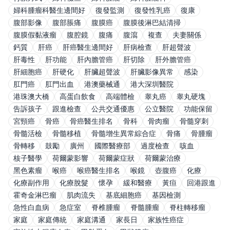
婦科腫瘤科醫生邊間好
復發監測
復發性乳癌
復康
腹部影像
腹部脹痛
腹膜癌
腹膜後淋巴結清掃
腹膜假黏液瘤
腹腔鏡
腹痛
腹瀉
複查
夫妻關係
鈣質
肝癌
肝癌醫生邊間好
肝病檢查
肝超聲波
肝毒性
肝功能
肝內膽管癌
肝切除
肝外膽管癌
肝細胞癌
肝硬化
肝臟超聲波
肝臟影像異常
感染
肛門癌
肛門出血
港澳藥械通
港大深圳醫院
港珠澳大橋
高蛋白飲食
高端體檢
睾丸癌
睾丸硬塊
告訴孩子
跟進檢查
公共交通優惠
公立醫院
功能保留
宮頸癌
骨癌
骨癌醫生排名
骨科
骨肉瘤
骨髓穿刺
骨髓活檢
骨髓移植
骨髓增生異常綜合症
骨痛
骨腫瘤
骨轉移
鼓勵
廣州
國際醫療部
過度檢查
咳血
核子醫學
荷爾蒙影響
荷爾蒙症狀
荷爾蒙治療
黑色素瘤
喉癌
喉癌醫生排名
喉鏡
壺腹癌
化療
化療副作用
化療脫髮
懷孕
緩和醫療
黃疸
回港跟進
霍奇金淋巴瘤
肌肉流失
基底細胞癌
基因檢測
急性白血病
急症室
脊椎腫瘤
脊髓腫瘤
脊柱轉移瘤
家庭
家庭傳統
家庭溝通
家長日
家族性癌症