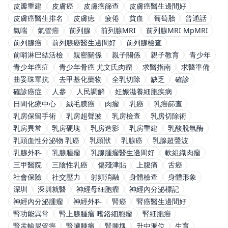
皮瓣重建
皮膚癌
皮膚癌篩查
皮膚癌醫生邊間好
皮膚癌醫生排名
皮膚痣
疲倦
貧血
葡萄胎
普通話
氣喘
氣管癌
前列腺
前列腺MRI
前列腺MRI MpMRI
前列腺癌
前列腺癌醫生邊間好
前列腺檢查
前哨淋巴結活檢
親密關係
親子關係
親子教育
青少年
青少年癌症
青少年骨癌 尤文氏肉瘤
求醫指南
求醫準備
曲妥珠單抗
去甲基化藥物
全乳切除
缺乏
確診
確診癌症
人參
人民調解
妊娠滋養細胞疾病
日間化療中心
絨毛膜癌
肉瘤
乳癌
乳癌篩查
乳房保留手術
乳房超聲波
乳房檢查
乳房切除術
乳房異常
乳房硬塊
乳房造影
乳房重建
乳酸脫氫酶
乳頭血性分泌物 乳癌
乳頭狀
乳腺癌
乳腺超聲波
乳腺外科
乳腺腫瘤
乳腺腫瘤醫生邊間好
軟組織肉瘤
三甲醫院
三陰性乳癌
傷殘津貼
上腹痛
舌癌
社會保險
社交壓力
射頻消融
身體檢查
身體形象
深圳
深圳就醫
神經母細胞瘤
神經內分泌標記
神經內分泌腫瘤
神經外科
腎癌
腎癌醫生邊間好
腎功能異常
腎上腺腫瘤 嗜鉻細胞瘤
腎細胞癌
腎盂輸尿管癌
腎臟腫瘤
腎腫塊
升中派位
生育