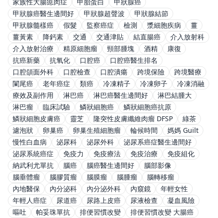
家族性大腸瘜肉症
甲胎蛋白
甲狀腺癌
甲狀腺癌醫生邊間好
甲狀腺超聲波
甲狀腺結節
甲狀腺髓樣癌
假髮
監察癌症
檢測
漿細胞疾病
薑
薑黃素
降鈣素
交通
交通津貼
結直腸癌
介入放射科
介入放射治療
精原細胞瘤
頸部腫塊
酒精
康復
抗癌新藥
抗氧化
口腔癌
口腔癌醫生排名
口腔頜面外科
口腔檢查
口腔潰瘍
跨境保險
跨境醫療
闌尾癌
老年癌症
類癌
冷凍精子
冷凍卵子
冷凍消融
療效及副作用
淋巴癌
淋巴癌醫生邊間好
淋巴結腫大
淋巴瘤
臨床試驗
鱗狀細胞癌
鱗狀細胞癌抗原
鱗狀細胞皮膚癌
靈芝
隆突性皮膚纖維肉瘤 DFSP
綠茶
濾泡狀
卵巢癌
卵巢生殖細胞瘤
輪候時間
媽媽 Guilt
慢性白血病
泌尿科
泌尿外科
泌尿系癌症醫生邊間好
泌尿系統癌症
免疫力
免疫療法
免疫治療
免疫組化
納武利尤單抗
腦癌
腦癌醫生邊間好
腦部影像
腦垂體瘤
腦膠質瘤
腦膜瘤
腦腫瘤
腦轉移瘤
內地醫保
內分泌科
內分泌外科
內窺鏡
年輕女性
年輕人癌症
尿道癌
尿路上皮癌
尿液檢查
凝血風險
嘔吐
帕妥珠單抗
排便習慣改變
排便習慣改變 大腸癌