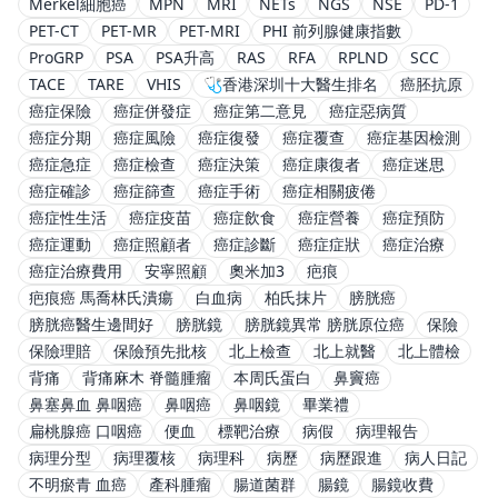
Merkel細胞癌
MPN
MRI
NETs
NGS
NSE
PD-1
PET-CT
PET-MR
PET-MRI
PHI 前列腺健康指數
ProGRP
PSA
PSA升高
RAS
RFA
RPLND
SCC
TACE
TARE
VHIS
🩺香港深圳十大醫生排名
癌胚抗原
癌症保險
癌症併發症
癌症第二意見
癌症惡病質
癌症分期
癌症風險
癌症復發
癌症覆查
癌症基因檢測
癌症急症
癌症檢查
癌症決策
癌症康復者
癌症迷思
癌症確診
癌症篩查
癌症手術
癌症相關疲倦
癌症性生活
癌症疫苗
癌症飲食
癌症營養
癌症預防
癌症運動
癌症照顧者
癌症診斷
癌症症狀
癌症治療
癌症治療費用
安寧照顧
奧米加3
疤痕
疤痕癌 馬喬林氏潰瘍
白血病
柏氏抹片
膀胱癌
膀胱癌醫生邊間好
膀胱鏡
膀胱鏡異常 膀胱原位癌
保險
保險理賠
保險預先批核
北上檢查
北上就醫
北上體檢
背痛
背痛麻木 脊髓腫瘤
本周氏蛋白
鼻竇癌
鼻塞鼻血 鼻咽癌
鼻咽癌
鼻咽鏡
畢業禮
扁桃腺癌 口咽癌
便血
標靶治療
病假
病理報告
病理分型
病理覆核
病理科
病歷
病歷跟進
病人日記
不明瘀青 血癌
產科腫瘤
腸道菌群
腸鏡
腸鏡收費