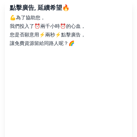
點擊廣告, 延續希望🔥
💪為了協助您，
我們投入了⏰兩千小時⏰的心血，
您是否願意用⚡️兩秒⚡️點擊廣告，
讓免費資源留給同路人呢？🌈