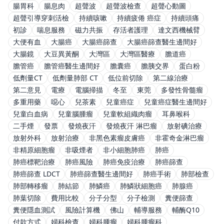
腸胃科
腸息肉
超聲波
超聲波檢查
超聲心動圖
超聲引導穿刺活檢
持續咳嗽
持續疲倦 癌症
持續頭痛
初診
喘息服務
磁力共振
存活者護理
達文西機械臂
大便有血
大腸癌
大腸癌篩查
大腸癌篩查醫生邊間好
大腸鏡
大豆異黃酮
大灣區
大灣區醫療
膽道癌
膽管癌
膽管癌醫生邊間好
膽囊癌
膽胰交界
蛋白粉
低劑量CT
低劑量肺部 CT
低位前切除
第二線治療
第二意見
電療
電腦掃描
冬至
東莞
多發性骨髓瘤
多重用藥
噁心
兒茶素
兒童癌症
兒童癌症醫生邊間好
兒童白血病
兒童腦腫瘤
兒童軟組織肉瘤
耳鼻喉科
二手煙
發票
發燒夜汗
發燒夜汗 淋巴瘤
放射碘治療
放射外科
放射治療
非黑色素瘤皮膚癌
非霍奇金淋巴瘤
非精原細胞瘤
非吸煙者
非小細胞肺癌
肺癌
肺癌標靶治療
肺癌風險
肺癌免疫治療
肺癌篩查
肺癌篩查 LDCT
肺癌篩查醫生邊間好
肺癌手術
肺部檢查
肺部轉移瘤
肺結節
肺鱗癌
肺鱗狀細胞癌
肺腺癌
肺葉切除
費用比較
分子分型
分子檢測
糞便篩查
糞便隱血測試
風險計算機
佛山
輔導服務
輔酶Q10
付款方式
婦科檢查
婦科腫瘤
婦科腫瘤科