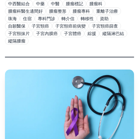
中西醫結合
中藥
中醫
腫瘤標記
腫瘤科
腫瘤科醫生邊間好
腫瘤整形
腫瘤專科
重離子治療
珠海
住宿
專科門診
轉介信
轉移性
資助
自願醫保
子宮頸癌
子宮頸癌前病變
子宮頸癌篩查
子宮頸抹片
子宮內膜癌
子宮體癌
綜援
縱隔淋巴結
縱隔腫瘤