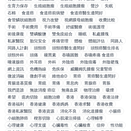
生育力保存
生殖細胞瘤
生殖細胞腫瘤
聲沙
失眠
石棉
食道癌
食道癌前病變
食道癌醫生邊間好
食管鱗狀細胞癌
視力改變
視網膜母細胞瘤
收費比較
手術
手術費用
手術準備
紓緩醫療
術後護理
術後康復
雙磷酸鹽
雙免疫組合
睡眠
私處腫塊
私家醫院
胎兒安全
疼痛管理
體檢
體能評估
同路人
同路人計劃
頭頸癌
頭頸癌醫生邊間好
頭頸癌醫生排名
頭頸外科
頭痛
褪黑素
吞嚥困難
吞嚥疼痛 食道癌
唾液腺癌
外耳癌
外科
外陰癌
外陰痕癢
外陰硬塊
網上資訊
危機熱線
危疾保
威爾姆氏腫瘤 兒童腎癌
微波消融
微創手術
維他命D
胃癌
胃癌醫生邊間好
胃腸道基質瘤
胃鏡
胃痛
胃息肉
胃腺癌
胃脹
我們是誰
無故消瘦 癌症
無痛血尿
物理治療
吸煙
希望
瘜肉切除
細胞治療
香港
香港保險
香港法律
香港福利
香港健康
香港媽媽
香港求醫
香港收費
香港私家醫院
香港資源
消化不良
消化道腫瘤
小腸癌
小細胞肺癌
楔形切除
心肌灌注掃描
心理輔導
心理健康
心理支援
心臟毒性
心臟檢查
信仰
性功能