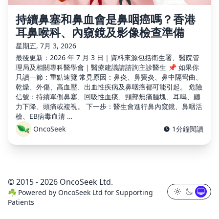
持續鼻塞和鼻血會是鼻咽癌嗎？香港
耳鼻喉科、內窺鏡及影像檢查準備
星期五, 7月 3, 2026
最後更新：2026 年 7 月 3 日｜資料來源包括衛生署、醫院管
理局及相關專科醫學會｜醫療建議請諮詢主診醫生 📌 如果你
只讀一節：重點速覽 常見原因：鼻炎、鼻竇炎、鼻中隔彎曲、
乾燥、外傷、高血壓、出血性疾病及鼻咽癌都可能引起。 危險
信號：持續單側鼻塞、回吸性血痰、頸部無痛腫塊、耳鳴、聽
力下降、頭痛或複視。 下一步：醫生會進行鼻內窺鏡、鼻咽活
檢、EB病毒血清 …
OncoSeek
1分鐘閱讀
© 2015 - 2026 OncoSeek Ltd.
☘️
Powered by
OncoSeek Ltd
for Supporting
Patients