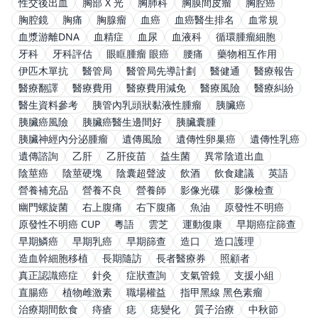
性交後出血
胸部 X 光
胸肺科
胸膜間皮瘤
胸腔癌
胸腔鏡
胸痛
胸腺瘤
血癌
血癌醫生排名
血常規
血漿游離DNA
血精症
血尿
血液科
循環腫瘤細胞
牙科
牙科評估
眼眶腫瘤 眼癌
腰痛
藥物相互作用
伊匹木單抗
醫管局
醫管局先導計劃
醫健通
醫療報告
醫療翻譯
醫療費用
醫療費用減免
醫療風險
醫療糾紛
醫生資料參考
胰管內乳頭狀黏液性腫瘤
胰臟癌
胰臟癌風險
胰臟癌醫生邊間好
胰臟囊腫
胰臟神經內分泌腫瘤
遺傳風險
遺傳性卵巢癌
遺傳性乳癌
遺傳諮詢
乙肝
乙肝疫苗
益生菌
異常陰道出血
陰莖癌
陰莖硬塊
陰囊超聲波
飲酒
飲食建議
英語
營養補充品
營養不良
營養師
影像光碟
影像檢查
幽門螺旋菌
右上腹痛
右下腹痛
魚油
原發性不明癌
原發性不明癌 CUP
粵語
雲芝
運動復康
早期癌症篩查
早期鱗癌
早期乳癌
早期篩查
造口
造口護理
造血幹細胞移植
長期隨訪
長者醫療券
照顧者
真正認識癌症
針灸
症狀查詢
支氣管鏡
支援小組
直腸癌
植物雌激素
職場權益
指甲黑線 黑色素瘤
治療期間飲食
痔瘡
痣
痣變化
質子治療
中秋節