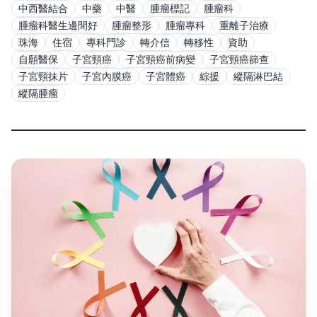
中西醫結合
中藥
中醫
腫瘤標記
腫瘤科
腫瘤科醫生邊間好
腫瘤整形
腫瘤專科
重離子治療
珠海
住宿
專科門診
轉介信
轉移性
資助
自願醫保
子宮頸癌
子宮頸癌前病變
子宮頸癌篩查
子宮頸抹片
子宮內膜癌
子宮體癌
綜援
縱隔淋巴結
縱隔腫瘤