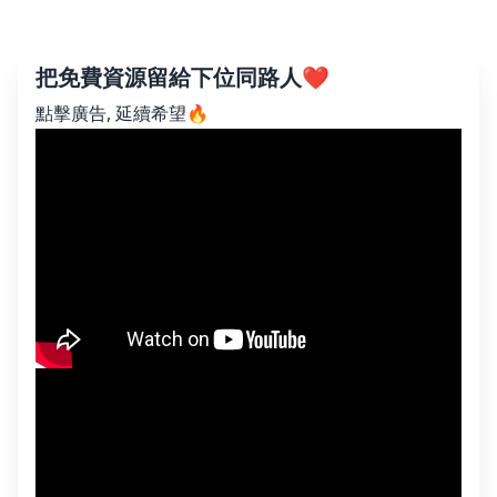
把免費資源留給下位同路人❤️
點擊廣告, 延續希望🔥