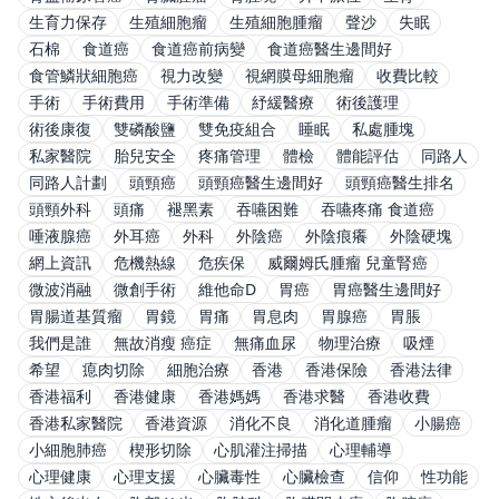
生育力保存
生殖細胞瘤
生殖細胞腫瘤
聲沙
失眠
石棉
食道癌
食道癌前病變
食道癌醫生邊間好
食管鱗狀細胞癌
視力改變
視網膜母細胞瘤
收費比較
手術
手術費用
手術準備
紓緩醫療
術後護理
術後康復
雙磷酸鹽
雙免疫組合
睡眠
私處腫塊
私家醫院
胎兒安全
疼痛管理
體檢
體能評估
同路人
同路人計劃
頭頸癌
頭頸癌醫生邊間好
頭頸癌醫生排名
頭頸外科
頭痛
褪黑素
吞嚥困難
吞嚥疼痛 食道癌
唾液腺癌
外耳癌
外科
外陰癌
外陰痕癢
外陰硬塊
網上資訊
危機熱線
危疾保
威爾姆氏腫瘤 兒童腎癌
微波消融
微創手術
維他命D
胃癌
胃癌醫生邊間好
胃腸道基質瘤
胃鏡
胃痛
胃息肉
胃腺癌
胃脹
我們是誰
無故消瘦 癌症
無痛血尿
物理治療
吸煙
希望
瘜肉切除
細胞治療
香港
香港保險
香港法律
香港福利
香港健康
香港媽媽
香港求醫
香港收費
香港私家醫院
香港資源
消化不良
消化道腫瘤
小腸癌
小細胞肺癌
楔形切除
心肌灌注掃描
心理輔導
心理健康
心理支援
心臟毒性
心臟檢查
信仰
性功能