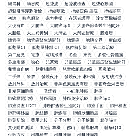
腸胃科
腸息肉
超聲波
超聲波檢查
超聲心動圖
超聲引導穿刺活檢
持續咳嗽
持續疲倦 癌症
持續頭痛
初診
喘息服務
磁力共振
存活者護理
達文西機械臂
大便有血
大腸癌
大腸癌篩查
大腸癌篩查醫生邊間好
大腸鏡
大豆異黃酮
大灣區
大灣區醫療
膽道癌
膽管癌
膽管癌醫生邊間好
膽囊癌
膽胰交界
蛋白粉
低劑量CT
低劑量肺部 CT
低位前切除
第二線治療
第二意見
電療
電腦掃描
冬至
東莞
多發性骨髓瘤
多重用藥
噁心
兒茶素
兒童癌症
兒童癌症醫生邊間好
兒童白血病
兒童腦腫瘤
兒童軟組織肉瘤
耳鼻喉科
二手煙
發票
發燒夜汗
發燒夜汗 淋巴瘤
放射碘治療
放射外科
放射治療
非黑色素瘤皮膚癌
非霍奇金淋巴瘤
非精原細胞瘤
非吸煙者
非小細胞肺癌
肺癌
肺癌標靶治療
肺癌風險
肺癌免疫治療
肺癌篩查
肺癌篩查 LDCT
肺癌篩查醫生邊間好
肺癌手術
肺部檢查
肺部轉移瘤
肺結節
肺鱗癌
肺鱗狀細胞癌
肺腺癌
肺葉切除
費用比較
分子分型
分子檢測
糞便篩查
糞便隱血測試
風險計算機
佛山
輔導服務
輔酶Q10
付款方式
婦科檢查
婦科腫瘤
婦科腫瘤科