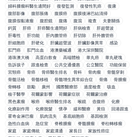
婦科腫瘤科醫生邊間好
復發監測
復發性乳癌
復康
腹部影像
腹部脹痛
腹膜癌
腹膜後淋巴結清掃
腹膜假黏液瘤
腹腔鏡
腹痛
腹瀉
複查
夫妻關係
鈣質
肝癌
肝癌醫生邊間好
肝病檢查
肝超聲波
肝毒性
肝功能
肝內膽管癌
肝切除
肝外膽管癌
肝細胞癌
肝硬化
肝臟超聲波
肝臟影像異常
感染
肛門癌
肛門出血
港澳藥械通
港大深圳醫院
港珠澳大橋
高蛋白飲食
高端體檢
睾丸癌
睾丸硬塊
告訴孩子
跟進檢查
公共交通優惠
公立醫院
功能保留
宮頸癌
骨癌
骨癌醫生排名
骨科
骨肉瘤
骨髓穿刺
骨髓活檢
骨髓移植
骨髓增生異常綜合症
骨痛
骨腫瘤
骨轉移
鼓勵
廣州
國際醫療部
過度檢查
咳血
核子醫學
荷爾蒙影響
荷爾蒙症狀
荷爾蒙治療
黑色素瘤
喉癌
喉癌醫生排名
喉鏡
壺腹癌
化療
化療副作用
化療脫髮
懷孕
緩和醫療
黃疸
回港跟進
霍奇金淋巴瘤
肌肉流失
基底細胞癌
基因檢測
急性白血病
急症室
脊椎腫瘤
脊髓腫瘤
脊柱轉移瘤
家庭
家庭傳統
家庭溝通
家長日
家族性癌症