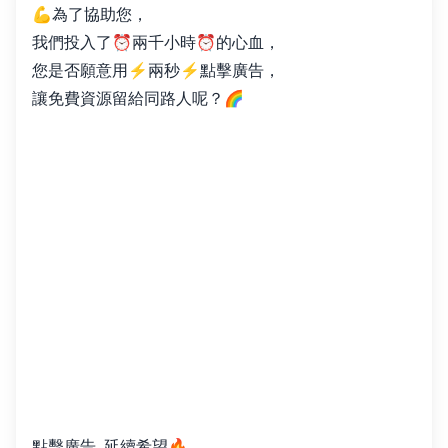
💪為了協助您，
我們投入了⏰兩千小時⏰的心血，
您是否願意用⚡️兩秒⚡️點擊廣告，
讓免費資源留給同路人呢？🌈
點擊廣告, 延續希望🔥