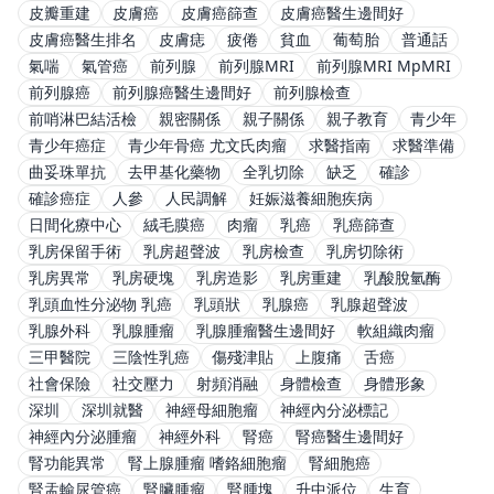
皮瓣重建
皮膚癌
皮膚癌篩查
皮膚癌醫生邊間好
皮膚癌醫生排名
皮膚痣
疲倦
貧血
葡萄胎
普通話
氣喘
氣管癌
前列腺
前列腺MRI
前列腺MRI MpMRI
前列腺癌
前列腺癌醫生邊間好
前列腺檢查
前哨淋巴結活檢
親密關係
親子關係
親子教育
青少年
青少年癌症
青少年骨癌 尤文氏肉瘤
求醫指南
求醫準備
曲妥珠單抗
去甲基化藥物
全乳切除
缺乏
確診
確診癌症
人參
人民調解
妊娠滋養細胞疾病
日間化療中心
絨毛膜癌
肉瘤
乳癌
乳癌篩查
乳房保留手術
乳房超聲波
乳房檢查
乳房切除術
乳房異常
乳房硬塊
乳房造影
乳房重建
乳酸脫氫酶
乳頭血性分泌物 乳癌
乳頭狀
乳腺癌
乳腺超聲波
乳腺外科
乳腺腫瘤
乳腺腫瘤醫生邊間好
軟組織肉瘤
三甲醫院
三陰性乳癌
傷殘津貼
上腹痛
舌癌
社會保險
社交壓力
射頻消融
身體檢查
身體形象
深圳
深圳就醫
神經母細胞瘤
神經內分泌標記
神經內分泌腫瘤
神經外科
腎癌
腎癌醫生邊間好
腎功能異常
腎上腺腫瘤 嗜鉻細胞瘤
腎細胞癌
腎盂輸尿管癌
腎臟腫瘤
腎腫塊
升中派位
生育