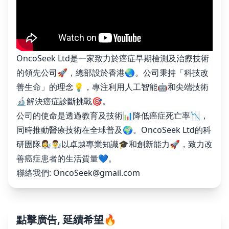
OncoSeek Ltd是一家致力於癌症早期檢測及治療技術
的領先公司🚀，總部設於香港🌏。公司秉持「科技改
善生命」的理念💡，專注利用人工智能🤖和尖端技術
🔬解決癌症診斷挑戰🎯。
公司的使命是透過教育及技術📊降低癌症死亡率📉，
同時推動醫療技術在全球普及🌍。OncoSeek Ltd的科
研團隊👩‍🔬👨‍🔬以卓越專業知識🎓和創新能力🚀，致力改
善癌症患者的生活質量💙。
聯絡我們:
OncoSeek@gmail.com
點擊廣告, 延續希望🔥