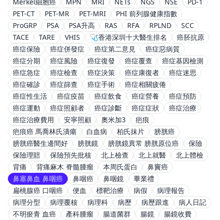
Merkel細胞癌
MPN
MRI
NETs
NGS
NSE
PD-1
PET-CT
PET-MR
PET-MRI
PHI 前列腺健康指數
ProGRP
PSA
PSA升高
RAS
RFA
RPLND
SCC
TACE
TARE
VHIS
🩺香港深圳十大醫生排名
癌胚抗原
癌症保險
癌症併發症
癌症第二意見
癌症惡病質
癌症分期
癌症風險
癌症復發
癌症覆查
癌症基因檢測
癌症急症
癌症檢查
癌症決策
癌症康復者
癌症迷思
癌症確診
癌症篩查
癌症手術
癌症相關疲倦
癌症性生活
癌症疫苗
癌症飲食
癌症營養
癌症預防
癌症運動
癌症照顧者
癌症診斷
癌症症狀
癌症治療
癌症治療費用
安寧照顧
奧米加3
疤痕
疤痕癌 馬喬林氏潰瘍
白血病
柏氏抹片
膀胱癌
膀胱癌醫生邊間好
膀胱鏡
膀胱鏡異常 膀胱原位癌
保險
保險理賠
保險預先批核
北上檢查
北上就醫
北上體檢
背痛
背痛麻木 脊髓腫瘤
本周氏蛋白
鼻竇癌
鼻塞鼻血 鼻咽癌
鼻咽癌
鼻咽鏡
畢業禮
扁桃腺癌 口咽癌
便血
標靶治療
病假
病理報告
病理分型
病理覆核
病理科
病歷
病歷跟進
病人日記
不明瘀青 血癌
產科腫瘤
腸道菌群
腸鏡
腸鏡收費