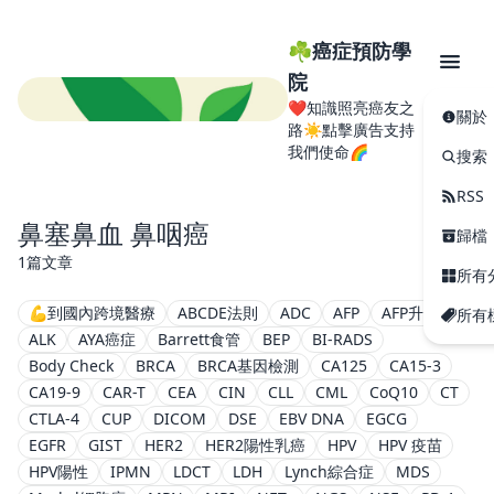
☘️癌症預防學
院
❤️知識照亮癌友之
關於
路☀️點擊廣告支持
我們使命🌈
搜索
RSS
鼻塞鼻血 鼻咽癌
歸檔
1篇文章
所有
💪到國內跨境醫療
ABCDE法則
ADC
AFP
AFP升高
所有
ALK
AYA癌症
Barrett食管
BEP
BI-RADS
Body Check
BRCA
BRCA基因檢測
CA125
CA15-3
CA19-9
CAR-T
CEA
CIN
CLL
CML
CoQ10
CT
CTLA-4
CUP
DICOM
DSE
EBV DNA
EGCG
EGFR
GIST
HER2
HER2陽性乳癌
HPV
HPV 疫苗
HPV陽性
IPMN
LDCT
LDH
Lynch綜合症
MDS