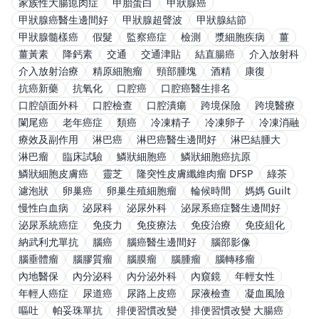
家族性大腸瘜肉症
甲胎蛋白
甲狀腺癌
甲狀腺癌醫生邊間好
甲狀腺超聲波
甲狀腺結節
甲狀腺髓樣癌
假髮
監察癌症
檢測
漿細胞疾病
薑
薑黃素
降鈣素
交通
交通津貼
結直腸癌
介入放射科
介入放射治療
精原細胞瘤
頸部腫塊
酒精
康復
抗癌新藥
抗氧化
口腔癌
口腔癌醫生排名
口腔頜面外科
口腔檢查
口腔潰瘍
跨境保險
跨境醫療
闌尾癌
老年癌症
類癌
冷凍精子
冷凍卵子
冷凍消融
療效及副作用
淋巴癌
淋巴癌醫生邊間好
淋巴結腫大
淋巴瘤
臨床試驗
鱗狀細胞癌
鱗狀細胞癌抗原
鱗狀細胞皮膚癌
靈芝
隆突性皮膚纖維肉瘤 DFSP
綠茶
濾泡狀
卵巢癌
卵巢生殖細胞瘤
輪候時間
媽媽 Guilt
慢性白血病
泌尿科
泌尿外科
泌尿系癌症醫生邊間好
泌尿系統癌症
免疫力
免疫療法
免疫治療
免疫組化
納武利尤單抗
腦癌
腦癌醫生邊間好
腦部影像
腦垂體瘤
腦膠質瘤
腦膜瘤
腦腫瘤
腦轉移瘤
內地醫保
內分泌科
內分泌外科
內窺鏡
年輕女性
年輕人癌症
尿道癌
尿路上皮癌
尿液檢查
凝血風險
嘔吐
帕妥珠單抗
排便習慣改變
排便習慣改變 大腸癌