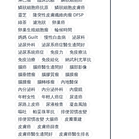
鱗狀細胞癌抗原
鱗狀細胞皮膚癌
靈芝
隆突性皮膚纖維肉瘤 DFSP
綠茶
濾泡狀
卵巢癌
卵巢生殖細胞瘤
輪候時間
媽媽 Guilt
慢性白血病
泌尿科
泌尿外科
泌尿系癌症醫生邊間好
泌尿系統癌症
免疫力
免疫療法
免疫治療
免疫組化
納武利尤單抗
腦癌
腦癌醫生邊間好
腦部影像
腦垂體瘤
腦膠質瘤
腦膜瘤
腦腫瘤
腦轉移瘤
內地醫保
內分泌科
內分泌外科
內窺鏡
年輕女性
年輕人癌症
尿道癌
尿路上皮癌
尿液檢查
凝血風險
嘔吐
帕妥珠單抗
排便習慣改變
排便習慣改變 大腸癌
皮瓣重建
皮膚癌
皮膚癌篩查
皮膚癌醫生邊間好
皮膚癌醫生排名