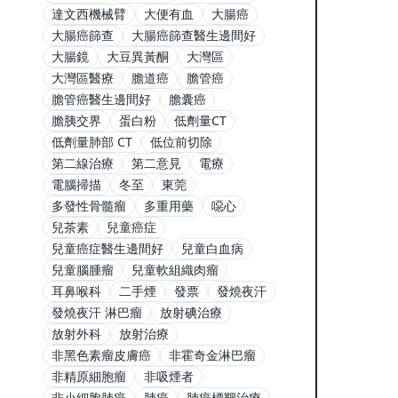
達文西機械臂
大便有血
大腸癌
大腸癌篩查
大腸癌篩查醫生邊間好
大腸鏡
大豆異黃酮
大灣區
大灣區醫療
膽道癌
膽管癌
膽管癌醫生邊間好
膽囊癌
膽胰交界
蛋白粉
低劑量CT
低劑量肺部 CT
低位前切除
第二線治療
第二意見
電療
電腦掃描
冬至
東莞
多發性骨髓瘤
多重用藥
噁心
兒茶素
兒童癌症
兒童癌症醫生邊間好
兒童白血病
兒童腦腫瘤
兒童軟組織肉瘤
耳鼻喉科
二手煙
發票
發燒夜汗
發燒夜汗 淋巴瘤
放射碘治療
放射外科
放射治療
非黑色素瘤皮膚癌
非霍奇金淋巴瘤
非精原細胞瘤
非吸煙者
非小細胞肺癌
肺癌
肺癌標靶治療