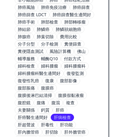
肺癌風險
肺癌免疫治療
肺癌篩查
肺癌篩查 LDCT
肺癌篩查醫生邊間好
肺癌手術
肺部檢查
肺部轉移瘤
肺結節
肺鱗癌
肺鱗狀細胞癌
肺腺癌
肺葉切除
費用比較
分子分型
分子檢測
糞便篩查
糞便隱血測試
風險計算機
佛山
輔導服務
輔酶Q10
付款方式
婦科檢查
婦科腫瘤
婦科腫瘤科
婦科腫瘤科醫生邊間好
復發監測
復發性乳癌
復康
腹部影像
腹部脹痛
腹膜癌
腹膜後淋巴結清掃
腹膜假黏液瘤
腹腔鏡
腹痛
腹瀉
複查
夫妻關係
鈣質
肝癌
肝癌醫生邊間好
肝病檢查
肝超聲波
肝毒性
肝功能
肝內膽管癌
肝切除
肝外膽管癌