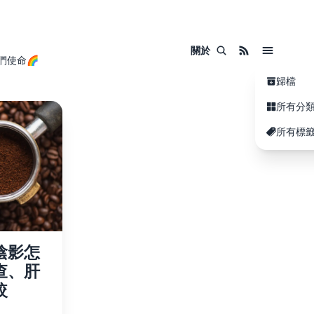
關於
們使命🌈
歸檔
所有分
所有標
陰影怎
查、肝
較