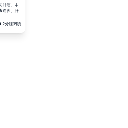
同肝癌。本
查途徑、肝
2分鐘閱讀