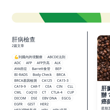
肝病檢查
2篇文章
💪到國內跨境醫療
ABCDE法則
ADC
AFP
AFP升高
ALK
AYA癌症
Barrett食管
BEP
BI-RADS
Body Check
BRCA
BRCA基因檢測
CA125
CA15-3
CA19-9
CAR-T
CEA
CIN
CLL
肝
CML
CoQ10
CT
CTLA-4
CUP
辦
DICOM
DSE
EBV DNA
EGCG
癌
EGFR
GIST
HER2
星期五,
HER2陽性乳癌
HPV
HPV 疫苗