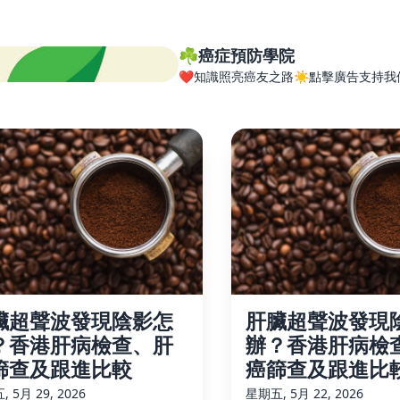
☘️癌症預防學院
❤️知識照亮癌友之路☀️點擊廣告支持我
臟超聲波發現陰影怎
肝臟超聲波發現
？香港肝病檢查、肝
辦？香港肝病檢
篩查及跟進比較
癌篩查及跟進比
 5月 29, 2026
星期五, 5月 22, 2026