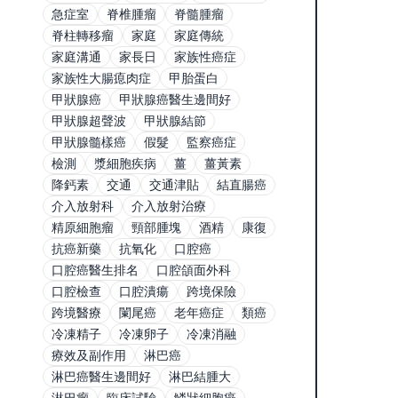
急症室
脊椎腫瘤
脊髓腫瘤
脊柱轉移瘤
家庭
家庭傳統
家庭溝通
家長日
家族性癌症
家族性大腸瘜肉症
甲胎蛋白
甲狀腺癌
甲狀腺癌醫生邊間好
甲狀腺超聲波
甲狀腺結節
甲狀腺髓樣癌
假髮
監察癌症
檢測
漿細胞疾病
薑
薑黃素
降鈣素
交通
交通津貼
結直腸癌
介入放射科
介入放射治療
精原細胞瘤
頸部腫塊
酒精
康復
抗癌新藥
抗氧化
口腔癌
口腔癌醫生排名
口腔頜面外科
口腔檢查
口腔潰瘍
跨境保險
跨境醫療
闌尾癌
老年癌症
類癌
冷凍精子
冷凍卵子
冷凍消融
療效及副作用
淋巴癌
淋巴癌醫生邊間好
淋巴結腫大
淋巴瘤
臨床試驗
鱗狀細胞癌