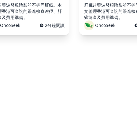
超聲波發現陰影並不等同肝癌。本
肝臟超聲波發現陰影並不等
理香港可查詢的跟進檢查途徑、肝
文整理香港可查詢的跟進檢
查及費用準備。
癌篩查及費用準備。
OncoSeek
2分鐘閱讀
OncoSeek