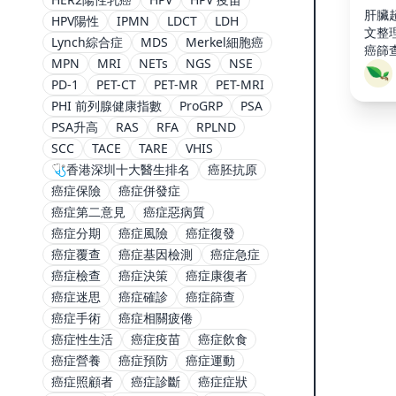
肝臟
HPV陽性
IPMN
LDCT
LDH
文整
Lynch綜合症
MDS
Merkel細胞癌
癌篩
MPN
MRI
NETs
NGS
NSE
PD-1
PET-CT
PET-MR
PET-MRI
PHI 前列腺健康指數
ProGRP
PSA
PSA升高
RAS
RFA
RPLND
SCC
TACE
TARE
VHIS
🩺香港深圳十大醫生排名
癌胚抗原
癌症保險
癌症併發症
癌症第二意見
癌症惡病質
癌症分期
癌症風險
癌症復發
癌症覆查
癌症基因檢測
癌症急症
癌症檢查
癌症決策
癌症康復者
癌症迷思
癌症確診
癌症篩查
癌症手術
癌症相關疲倦
癌症性生活
癌症疫苗
癌症飲食
癌症營養
癌症預防
癌症運動
癌症照顧者
癌症診斷
癌症症狀