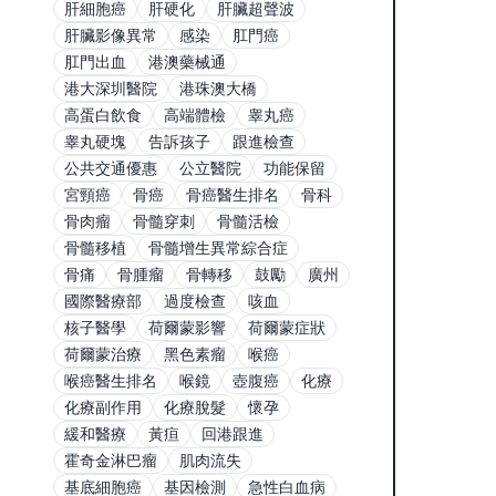
肝細胞癌
肝硬化
肝臟超聲波
肝臟影像異常
感染
肛門癌
肛門出血
港澳藥械通
港大深圳醫院
港珠澳大橋
高蛋白飲食
高端體檢
睾丸癌
睾丸硬塊
告訴孩子
跟進檢查
公共交通優惠
公立醫院
功能保留
宮頸癌
骨癌
骨癌醫生排名
骨科
骨肉瘤
骨髓穿刺
骨髓活檢
骨髓移植
骨髓增生異常綜合症
骨痛
骨腫瘤
骨轉移
鼓勵
廣州
國際醫療部
過度檢查
咳血
核子醫學
荷爾蒙影響
荷爾蒙症狀
荷爾蒙治療
黑色素瘤
喉癌
喉癌醫生排名
喉鏡
壺腹癌
化療
化療副作用
化療脫髮
懷孕
緩和醫療
黃疸
回港跟進
霍奇金淋巴瘤
肌肉流失
基底細胞癌
基因檢測
急性白血病