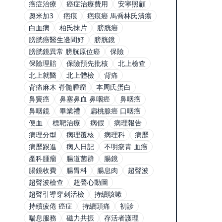
癌症治療
癌症治療費用
安寧照顧
奧米加3
疤痕
疤痕癌 馬喬林氏潰瘍
白血病
柏氏抹片
膀胱癌
膀胱癌醫生邊間好
膀胱鏡
膀胱鏡異常 膀胱原位癌
保險
保險理賠
保險預先批核
北上檢查
北上就醫
北上體檢
背痛
背痛麻木 脊髓腫瘤
本周氏蛋白
鼻竇癌
鼻塞鼻血 鼻咽癌
鼻咽癌
鼻咽鏡
畢業禮
扁桃腺癌 口咽癌
便血
標靶治療
病假
病理報告
病理分型
病理覆核
病理科
病歷
病歷跟進
病人日記
不明瘀青 血癌
產科腫瘤
腸道菌群
腸鏡
腸鏡收費
腸胃科
腸息肉
超聲波
超聲波檢查
超聲心動圖
超聲引導穿刺活檢
持續咳嗽
持續疲倦 癌症
持續頭痛
初診
喘息服務
磁力共振
存活者護理