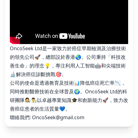
OncoSeek Ltd是一家致力於癌症早期檢測及治療技術
的領先公司🚀，總部設於香港🌏。公司秉持「科技改
善生命」的理念💡，專注利用人工智能🤖和尖端技術
🔬解決癌症診斷挑戰🎯。
公司的使命是透過教育及技術📊降低癌症死亡率📉，
同時推動醫療技術在全球普及🌍。OncoSeek Ltd的科
研團隊👩‍🔬👨‍🔬以卓越專業知識🎓和創新能力🚀，致力改
善癌症患者的生活質量💙。
聯絡我們:
OncoSeek@gmail.com