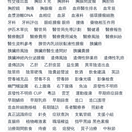
性交後出血
胸部 X 光
胸肺科
胸膜間皮瘤
胸腔癌
胸腔鏡
胸痛
胸腺瘤
血癌
血癌醫生排名
血常規
血漿游離DNA
血精症
血尿
血液科
循環腫瘤細胞
牙科
牙科評估
眼眶腫瘤 眼癌
腰痛
藥物相互作用
伊匹木單抗
醫管局
醫管局先導計劃
醫健通
醫療報告
醫療翻譯
醫療費用
醫療費用減免
醫療風險
醫療糾紛
醫生資料參考
胰管內乳頭狀黏液性腫瘤
胰臟癌
胰臟癌風險
胰臟癌醫生邊間好
胰臟囊腫
胰臟神經內分泌腫瘤
遺傳風險
遺傳性卵巢癌
遺傳性乳癌
遺傳諮詢
乙肝
乙肝疫苗
益生菌
異常陰道出血
陰莖癌
陰莖硬塊
陰囊超聲波
飲酒
飲食建議
英語
營養補充品
營養不良
營養師
影像光碟
影像檢查
幽門螺旋菌
右上腹痛
右下腹痛
魚油
原發性不明癌
原發性不明癌 CUP
粵語
雲芝
運動復康
早期癌症篩查
早期鱗癌
早期乳癌
早期篩查
造口
造口護理
造血幹細胞移植
長期隨訪
長者醫療券
照顧者
真正認識癌症
針灸
症狀查詢
支氣管鏡
支援小組
直腸癌
植物雌激素
職場權益
指甲黑線 黑色素瘤
治療期間飲食
痔瘡
痣
痣變化
質子治療
中秋節