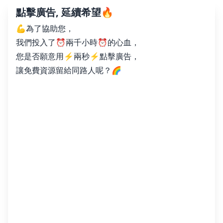
點擊廣告, 延續希望🔥
💪為了協助您，
我們投入了⏰兩千小時⏰的心血，
您是否願意用⚡️兩秒⚡️點擊廣告，
讓免費資源留給同路人呢？🌈