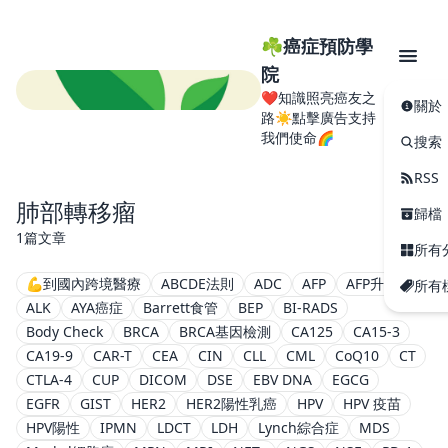
☘️癌症預防學
院
❤️知識照亮癌友之
關於
路☀️點擊廣告支持
我們使命🌈
搜索
RSS
肺部轉移瘤
歸檔
1篇文章
所有
💪到國內跨境醫療
ABCDE法則
ADC
AFP
AFP升高
所有
ALK
AYA癌症
Barrett食管
BEP
BI-RADS
Body Check
BRCA
BRCA基因檢測
CA125
CA15-3
CA19-9
CAR-T
CEA
CIN
CLL
CML
CoQ10
CT
CTLA-4
CUP
DICOM
DSE
EBV DNA
EGCG
EGFR
GIST
HER2
HER2陽性乳癌
HPV
HPV 疫苗
HPV陽性
IPMN
LDCT
LDH
Lynch綜合症
MDS