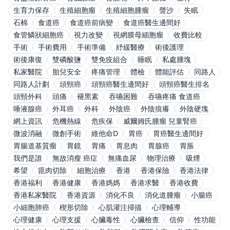
生育力保存
生殖細胞瘤
生殖細胞腫瘤
聲沙
失眠
石棉
食道癌
食道癌前病變
食道癌醫生邊間好
食管鱗狀細胞癌
視力改變
視網膜母細胞瘤
收費比較
手術
手術費用
手術準備
紓緩醫療
術後護理
術後康復
雙磷酸鹽
雙免疫組合
睡眠
私處腫塊
私家醫院
胎兒安全
疼痛管理
體檢
體能評估
同路人
同路人計劃
頭頸癌
頭頸癌醫生邊間好
頭頸癌醫生排名
頭頸外科
頭痛
褪黑素
吞嚥困難
吞嚥疼痛 食道癌
唾液腺癌
外耳癌
外科
外陰癌
外陰痕癢
外陰硬塊
網上資訊
危機熱線
危疾保
威爾姆氏腫瘤 兒童腎癌
微波消融
微創手術
維他命D
胃癌
胃癌醫生邊間好
胃腸道基質瘤
胃鏡
胃痛
胃息肉
胃腺癌
胃脹
我們是誰
無故消瘦 癌症
無痛血尿
物理治療
吸煙
希望
瘜肉切除
細胞治療
香港
香港保險
香港法律
香港福利
香港健康
香港媽媽
香港求醫
香港收費
香港私家醫院
香港資源
消化不良
消化道腫瘤
小腸癌
小細胞肺癌
楔形切除
心肌灌注掃描
心理輔導
心理健康
心理支援
心臟毒性
心臟檢查
信仰
性功能