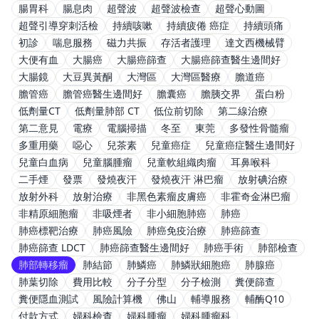
腸胃科
腸息肉
超聲波
超聲波檢查
超聲心動圖
超聲引導穿刺活檢
持續咳嗽
持續疲倦 癌症
持續頭痛
初診
喘息服務
磁力共振
存活者護理
達文西機械臂
大便有血
大腸癌
大腸癌篩查
大腸癌篩查醫生邊間好
大腸鏡
大豆異黃酮
大灣區
大灣區醫療
膽道癌
膽管癌
膽管癌醫生邊間好
膽囊癌
膽胰交界
蛋白粉
低劑量CT
低劑量肺部 CT
低位前切除
第二線治療
第二意見
電療
電腦掃描
冬至
東莞
多發性骨髓瘤
多重用藥
噁心
兒茶素
兒童癌症
兒童癌症醫生邊間好
兒童白血病
兒童腦腫瘤
兒童軟組織肉瘤
耳鼻喉科
二手煙
發票
發燒夜汗
發燒夜汗 淋巴瘤
放射碘治療
放射外科
放射治療
非黑色素瘤皮膚癌
非霍奇金淋巴瘤
非精原細胞瘤
非吸煙者
非小細胞肺癌
肺癌
肺癌標靶治療
肺癌風險
肺癌免疫治療
肺癌篩查
肺癌篩查 LDCT
肺癌篩查醫生邊間好
肺癌手術
肺部檢查
肺部轉移瘤
肺結節
肺鱗癌
肺鱗狀細胞癌
肺腺癌
肺葉切除
費用比較
分子分型
分子檢測
糞便篩查
糞便隱血測試
風險計算機
佛山
輔導服務
輔酶Q10
付款方式
婦科檢查
婦科腫瘤
婦科腫瘤科