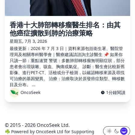
香港十大肺部轉移瘤醫生排名：由其
他癌症擴散到肺的治療策略
星期五, 7月 3, 2026
最後更新：2026 年 7 月 3 日｜資料來源包括衛生署、醫院管
理局及相關專科醫學會｜醫療建議請諮詢主診醫生 📌 如果你
只讀一節：重點速覽 警號：多數肺部轉移瘤無明顯症狀，部分
患者會出現咳嗽、咳血、胸痛或氣促。 診斷：醫生會比較新舊
影像、進行PET-CT、活檢或分子檢測，以確認轉移來源及尋找
可治療的基因變異。 治療：治療取決於原發癌症類型、轉移數
目及分布。 …
OncoSeek
1分鐘閱讀
© 2015 - 2026 OncoSeek Ltd.
☘️
Powered by
OncoSeek Ltd
for Supporting