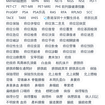
Merkel細胞癌
MPN
MRI
NETs
NGS
NSE
PD-1
PET-CT
PET-MR
PET-MRI
PHI 前列腺健康指數
ProGRP
PSA
PSA升高
RAS
RFA
RPLND
SCC
TACE
TARE
VHIS
🩺香港深圳十大醫生排名
癌胚抗原
癌症保險
癌症併發症
癌症第二意見
癌症惡病質
癌症分期
癌症風險
癌症復發
癌症覆查
癌症基因檢測
癌症急症
癌症檢查
癌症決策
癌症康復者
癌症迷思
癌症確診
癌症篩查
癌症手術
癌症相關疲倦
癌症性生活
癌症疫苗
癌症飲食
癌症營養
癌症預防
癌症運動
癌症照顧者
癌症診斷
癌症症狀
癌症治療
癌症治療費用
安寧照顧
奧米加3
疤痕
疤痕癌 馬喬林氏潰瘍
白血病
柏氏抹片
膀胱癌
膀胱癌醫生邊間好
膀胱鏡
膀胱鏡異常 膀胱原位癌
保險
保險理賠
保險預先批核
北上檢查
北上就醫
北上體檢
背痛
背痛麻木 脊髓腫瘤
本周氏蛋白
鼻竇癌
鼻塞鼻血 鼻咽癌
鼻咽癌
鼻咽鏡
畢業禮
扁桃腺癌 口咽癌
便血
標靶治療
病假
病理報告
病理分型
病理覆核
病理科
病歷
病歷跟進
病人日記
不明瘀青 血癌
產科腫瘤
腸道菌群
腸鏡
腸鏡收費