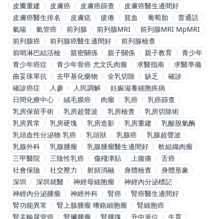
皮瓣重建
皮膚癌
皮膚癌篩查
皮膚癌醫生邊間好
皮膚癌醫生排名
皮膚痣
疲倦
貧血
葡萄胎
普通話
氣喘
氣管癌
前列腺
前列腺MRI
前列腺MRI MpMRI
前列腺癌
前列腺癌醫生邊間好
前列腺檢查
前哨淋巴結活檢
親密關係
親子關係
親子教育
青少年
青少年癌症
青少年骨癌 尤文氏肉瘤
求醫指南
求醫準備
曲妥珠單抗
去甲基化藥物
全乳切除
缺乏
確診
確診癌症
人參
人民調解
妊娠滋養細胞疾病
日間化療中心
絨毛膜癌
肉瘤
乳癌
乳癌篩查
乳房保留手術
乳房超聲波
乳房檢查
乳房切除術
乳房異常
乳房硬塊
乳房造影
乳房重建
乳酸脫氫酶
乳頭血性分泌物 乳癌
乳頭狀
乳腺癌
乳腺超聲波
乳腺外科
乳腺腫瘤
乳腺腫瘤醫生邊間好
軟組織肉瘤
三甲醫院
三陰性乳癌
傷殘津貼
上腹痛
舌癌
社會保險
社交壓力
射頻消融
身體檢查
身體形象
深圳
深圳就醫
神經母細胞瘤
神經內分泌標記
神經內分泌腫瘤
神經外科
腎癌
腎癌醫生邊間好
腎功能異常
腎上腺腫瘤 嗜鉻細胞瘤
腎細胞癌
腎盂輸尿管癌
腎臟腫瘤
腎腫塊
升中派位
生育