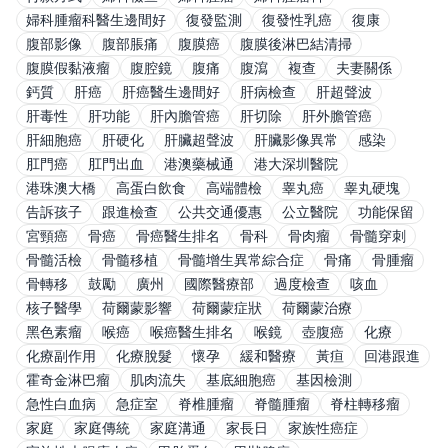
婦科腫瘤科醫生邊間好
復發監測
復發性乳癌
復康
腹部影像
腹部脹痛
腹膜癌
腹膜後淋巴結清掃
腹膜假黏液瘤
腹腔鏡
腹痛
腹瀉
複查
夫妻關係
鈣質
肝癌
肝癌醫生邊間好
肝病檢查
肝超聲波
肝毒性
肝功能
肝內膽管癌
肝切除
肝外膽管癌
肝細胞癌
肝硬化
肝臟超聲波
肝臟影像異常
感染
肛門癌
肛門出血
港澳藥械通
港大深圳醫院
港珠澳大橋
高蛋白飲食
高端體檢
睾丸癌
睾丸硬塊
告訴孩子
跟進檢查
公共交通優惠
公立醫院
功能保留
宮頸癌
骨癌
骨癌醫生排名
骨科
骨肉瘤
骨髓穿刺
骨髓活檢
骨髓移植
骨髓增生異常綜合症
骨痛
骨腫瘤
骨轉移
鼓勵
廣州
國際醫療部
過度檢查
咳血
核子醫學
荷爾蒙影響
荷爾蒙症狀
荷爾蒙治療
黑色素瘤
喉癌
喉癌醫生排名
喉鏡
壺腹癌
化療
化療副作用
化療脫髮
懷孕
緩和醫療
黃疸
回港跟進
霍奇金淋巴瘤
肌肉流失
基底細胞癌
基因檢測
急性白血病
急症室
脊椎腫瘤
脊髓腫瘤
脊柱轉移瘤
家庭
家庭傳統
家庭溝通
家長日
家族性癌症