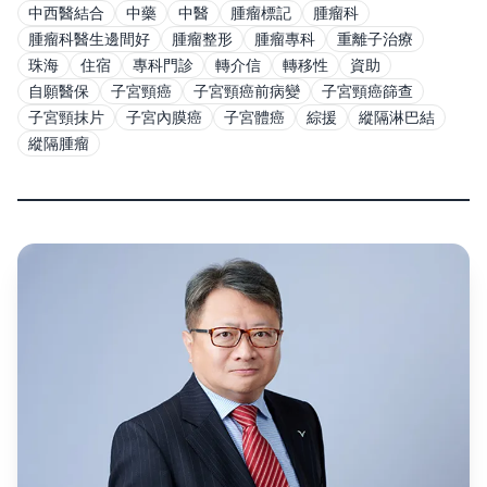
中西醫結合
中藥
中醫
腫瘤標記
腫瘤科
腫瘤科醫生邊間好
腫瘤整形
腫瘤專科
重離子治療
珠海
住宿
專科門診
轉介信
轉移性
資助
自願醫保
子宮頸癌
子宮頸癌前病變
子宮頸癌篩查
子宮頸抹片
子宮內膜癌
子宮體癌
綜援
縱隔淋巴結
縱隔腫瘤