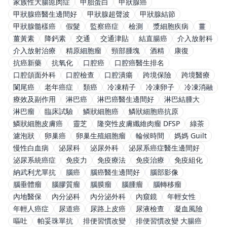
家族性大腸瘜肉症
甲胎蛋白
甲狀腺癌
甲狀腺癌醫生邊間好
甲狀腺超聲波
甲狀腺結節
甲狀腺髓樣癌
假髮
監察癌症
檢測
漿細胞疾病
薑
薑黃素
降鈣素
交通
交通津貼
結直腸癌
介入放射科
介入放射治療
精原細胞瘤
頸部腫塊
酒精
康復
抗癌新藥
抗氧化
口腔癌
口腔癌醫生排名
口腔頜面外科
口腔檢查
口腔潰瘍
跨境保險
跨境醫療
闌尾癌
老年癌症
類癌
冷凍精子
冷凍卵子
冷凍消融
療效及副作用
淋巴癌
淋巴癌醫生邊間好
淋巴結腫大
淋巴瘤
臨床試驗
鱗狀細胞癌
鱗狀細胞癌抗原
鱗狀細胞皮膚癌
靈芝
隆突性皮膚纖維肉瘤 DFSP
綠茶
濾泡狀
卵巢癌
卵巢生殖細胞瘤
輪候時間
媽媽 Guilt
慢性白血病
泌尿科
泌尿外科
泌尿系癌症醫生邊間好
泌尿系統癌症
免疫力
免疫療法
免疫治療
免疫組化
納武利尤單抗
腦癌
腦癌醫生邊間好
腦部影像
腦垂體瘤
腦膠質瘤
腦膜瘤
腦腫瘤
腦轉移瘤
內地醫保
內分泌科
內分泌外科
內窺鏡
年輕女性
年輕人癌症
尿道癌
尿路上皮癌
尿液檢查
凝血風險
嘔吐
帕妥珠單抗
排便習慣改變
排便習慣改變 大腸癌