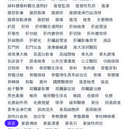
婦科腫瘤科醫生邊間好
復發監測
復發性乳癌
復康
腹部影像
腹部脹痛
腹膜癌
腹膜後淋巴結清掃
腹膜假黏液瘤
腹腔鏡
腹痛
腹瀉
複查
夫妻關係
鈣質
肝癌
肝癌醫生邊間好
肝病檢查
肝超聲波
肝毒性
肝功能
肝內膽管癌
肝切除
肝外膽管癌
肝細胞癌
肝硬化
肝臟超聲波
肝臟影像異常
感染
肛門癌
肛門出血
港澳藥械通
港大深圳醫院
港珠澳大橋
高蛋白飲食
高端體檢
睾丸癌
睾丸硬塊
告訴孩子
跟進檢查
公共交通優惠
公立醫院
功能保留
宮頸癌
骨癌
骨癌醫生排名
骨科
骨肉瘤
骨髓穿刺
骨髓活檢
骨髓移植
骨髓增生異常綜合症
骨痛
骨腫瘤
骨轉移
鼓勵
廣州
國際醫療部
過度檢查
咳血
核子醫學
荷爾蒙影響
荷爾蒙症狀
荷爾蒙治療
黑色素瘤
喉癌
喉癌醫生排名
喉鏡
壺腹癌
化療
化療副作用
化療脫髮
懷孕
緩和醫療
黃疸
回港跟進
霍奇金淋巴瘤
肌肉流失
基底細胞癌
基因檢測
急性白血病
急症室
脊椎腫瘤
脊髓腫瘤
脊柱轉移瘤
家庭
家庭傳統
家庭溝通
家長日
家族性癌症