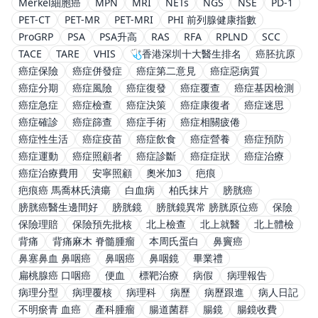
Merkel細胞癌
MPN
MRI
NETs
NGS
NSE
PD-1
PET-CT
PET-MR
PET-MRI
PHI 前列腺健康指數
ProGRP
PSA
PSA升高
RAS
RFA
RPLND
SCC
TACE
TARE
VHIS
🩺香港深圳十大醫生排名
癌胚抗原
癌症保險
癌症併發症
癌症第二意見
癌症惡病質
癌症分期
癌症風險
癌症復發
癌症覆查
癌症基因檢測
癌症急症
癌症檢查
癌症決策
癌症康復者
癌症迷思
癌症確診
癌症篩查
癌症手術
癌症相關疲倦
癌症性生活
癌症疫苗
癌症飲食
癌症營養
癌症預防
癌症運動
癌症照顧者
癌症診斷
癌症症狀
癌症治療
癌症治療費用
安寧照顧
奧米加3
疤痕
疤痕癌 馬喬林氏潰瘍
白血病
柏氏抹片
膀胱癌
膀胱癌醫生邊間好
膀胱鏡
膀胱鏡異常 膀胱原位癌
保險
保險理賠
保險預先批核
北上檢查
北上就醫
北上體檢
背痛
背痛麻木 脊髓腫瘤
本周氏蛋白
鼻竇癌
鼻塞鼻血 鼻咽癌
鼻咽癌
鼻咽鏡
畢業禮
扁桃腺癌 口咽癌
便血
標靶治療
病假
病理報告
病理分型
病理覆核
病理科
病歷
病歷跟進
病人日記
不明瘀青 血癌
產科腫瘤
腸道菌群
腸鏡
腸鏡收費