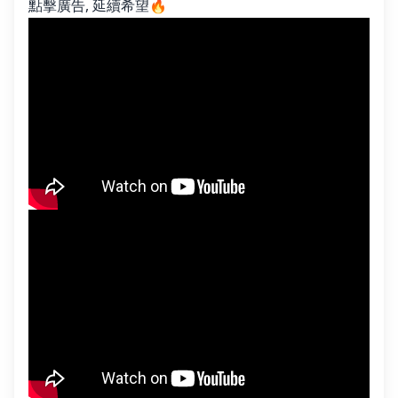
點擊廣告, 延續希望🔥