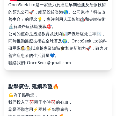
OncoSeek Ltd是一家致力於癌症早期檢測及治療技術
的領先公司🚀，總部設於香港🌏。公司秉持「科技改
善生命」的理念💡，專注利用人工智能🤖和尖端技術
🔬解決癌症診斷挑戰🎯。
公司的使命是透過教育及技術📊降低癌症死亡率📉，
同時推動醫療技術在全球普及🌍。OncoSeek Ltd的科
研團隊👩‍🔬👨‍🔬以卓越專業知識🎓和創新能力🚀，致力改
善癌症患者的生活質量💙。
聯絡我們:
OncoSeek@gmail.com
點擊廣告, 延續希望🔥
💪為了協助您，
我們投入了⏰兩千小時⏰的心血，
您是否願意用⚡️兩秒⚡️點擊廣告，