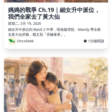
媽媽的戰爭 Ch.19｜細女升中派位，
我們全家去了黃大仙
星期二, 5月 19, 2026
細女升中派位到 Band 2 中學，唔係最理想。Mandy 帶全家
去黃大仙求籤，籤文寫『否極泰來』。
OncoSeek
1分鐘閱讀