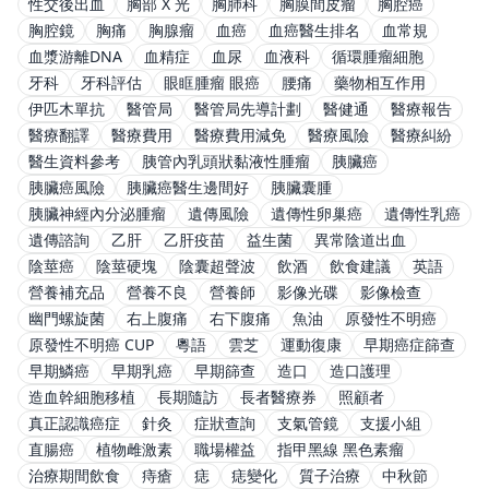
性交後出血
胸部 X 光
胸肺科
胸膜間皮瘤
胸腔癌
胸腔鏡
胸痛
胸腺瘤
血癌
血癌醫生排名
血常規
血漿游離DNA
血精症
血尿
血液科
循環腫瘤細胞
牙科
牙科評估
眼眶腫瘤 眼癌
腰痛
藥物相互作用
伊匹木單抗
醫管局
醫管局先導計劃
醫健通
醫療報告
醫療翻譯
醫療費用
醫療費用減免
醫療風險
醫療糾紛
醫生資料參考
胰管內乳頭狀黏液性腫瘤
胰臟癌
胰臟癌風險
胰臟癌醫生邊間好
胰臟囊腫
胰臟神經內分泌腫瘤
遺傳風險
遺傳性卵巢癌
遺傳性乳癌
遺傳諮詢
乙肝
乙肝疫苗
益生菌
異常陰道出血
陰莖癌
陰莖硬塊
陰囊超聲波
飲酒
飲食建議
英語
營養補充品
營養不良
營養師
影像光碟
影像檢查
幽門螺旋菌
右上腹痛
右下腹痛
魚油
原發性不明癌
原發性不明癌 CUP
粵語
雲芝
運動復康
早期癌症篩查
早期鱗癌
早期乳癌
早期篩查
造口
造口護理
造血幹細胞移植
長期隨訪
長者醫療券
照顧者
真正認識癌症
針灸
症狀查詢
支氣管鏡
支援小組
直腸癌
植物雌激素
職場權益
指甲黑線 黑色素瘤
治療期間飲食
痔瘡
痣
痣變化
質子治療
中秋節