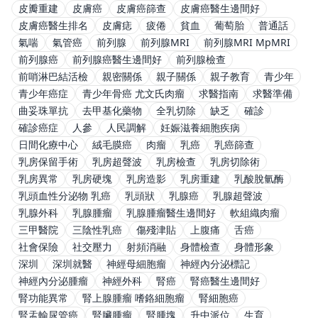
皮瓣重建
皮膚癌
皮膚癌篩查
皮膚癌醫生邊間好
皮膚癌醫生排名
皮膚痣
疲倦
貧血
葡萄胎
普通話
氣喘
氣管癌
前列腺
前列腺MRI
前列腺MRI MpMRI
前列腺癌
前列腺癌醫生邊間好
前列腺檢查
前哨淋巴結活檢
親密關係
親子關係
親子教育
青少年
青少年癌症
青少年骨癌 尤文氏肉瘤
求醫指南
求醫準備
曲妥珠單抗
去甲基化藥物
全乳切除
缺乏
確診
確診癌症
人參
人民調解
妊娠滋養細胞疾病
日間化療中心
絨毛膜癌
肉瘤
乳癌
乳癌篩查
乳房保留手術
乳房超聲波
乳房檢查
乳房切除術
乳房異常
乳房硬塊
乳房造影
乳房重建
乳酸脫氫酶
乳頭血性分泌物 乳癌
乳頭狀
乳腺癌
乳腺超聲波
乳腺外科
乳腺腫瘤
乳腺腫瘤醫生邊間好
軟組織肉瘤
三甲醫院
三陰性乳癌
傷殘津貼
上腹痛
舌癌
社會保險
社交壓力
射頻消融
身體檢查
身體形象
深圳
深圳就醫
神經母細胞瘤
神經內分泌標記
神經內分泌腫瘤
神經外科
腎癌
腎癌醫生邊間好
腎功能異常
腎上腺腫瘤 嗜鉻細胞瘤
腎細胞癌
腎盂輸尿管癌
腎臟腫瘤
腎腫塊
升中派位
生育