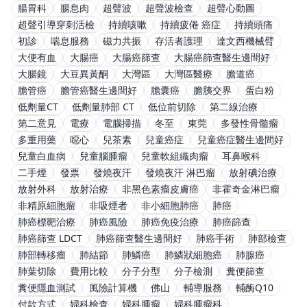
腸胃科
腸息肉
超聲波
超聲波檢查
超聲心動圖
超聲引導穿刺活檢
持續咳嗽
持續疲倦 癌症
持續頭痛
初診
喘息服務
磁力共振
存活者護理
達文西機械臂
大便有血
大腸癌
大腸癌篩查
大腸癌篩查醫生邊間好
大腸鏡
大豆異黃酮
大灣區
大灣區醫療
膽道癌
膽管癌
膽管癌醫生邊間好
膽囊癌
膽胰交界
蛋白粉
低劑量CT
低劑量肺部 CT
低位前切除
第二線治療
第二意見
電療
電腦掃描
冬至
東莞
多發性骨髓瘤
多重用藥
噁心
兒茶素
兒童癌症
兒童癌症醫生邊間好
兒童白血病
兒童腦腫瘤
兒童軟組織肉瘤
耳鼻喉科
二手煙
發票
發燒夜汗
發燒夜汗 淋巴瘤
放射碘治療
放射外科
放射治療
非黑色素瘤皮膚癌
非霍奇金淋巴瘤
非精原細胞瘤
非吸煙者
非小細胞肺癌
肺癌
肺癌標靶治療
肺癌風險
肺癌免疫治療
肺癌篩查
肺癌篩查 LDCT
肺癌篩查醫生邊間好
肺癌手術
肺部檢查
肺部轉移瘤
肺結節
肺鱗癌
肺鱗狀細胞癌
肺腺癌
肺葉切除
費用比較
分子分型
分子檢測
糞便篩查
糞便隱血測試
風險計算機
佛山
輔導服務
輔酶Q10
付款方式
婦科檢查
婦科腫瘤
婦科腫瘤科