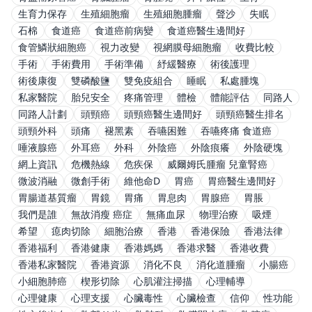
生育力保存
生殖細胞瘤
生殖細胞腫瘤
聲沙
失眠
石棉
食道癌
食道癌前病變
食道癌醫生邊間好
食管鱗狀細胞癌
視力改變
視網膜母細胞瘤
收費比較
手術
手術費用
手術準備
紓緩醫療
術後護理
術後康復
雙磷酸鹽
雙免疫組合
睡眠
私處腫塊
私家醫院
胎兒安全
疼痛管理
體檢
體能評估
同路人
同路人計劃
頭頸癌
頭頸癌醫生邊間好
頭頸癌醫生排名
頭頸外科
頭痛
褪黑素
吞嚥困難
吞嚥疼痛 食道癌
唾液腺癌
外耳癌
外科
外陰癌
外陰痕癢
外陰硬塊
網上資訊
危機熱線
危疾保
威爾姆氏腫瘤 兒童腎癌
微波消融
微創手術
維他命D
胃癌
胃癌醫生邊間好
胃腸道基質瘤
胃鏡
胃痛
胃息肉
胃腺癌
胃脹
我們是誰
無故消瘦 癌症
無痛血尿
物理治療
吸煙
希望
瘜肉切除
細胞治療
香港
香港保險
香港法律
香港福利
香港健康
香港媽媽
香港求醫
香港收費
香港私家醫院
香港資源
消化不良
消化道腫瘤
小腸癌
小細胞肺癌
楔形切除
心肌灌注掃描
心理輔導
心理健康
心理支援
心臟毒性
心臟檢查
信仰
性功能