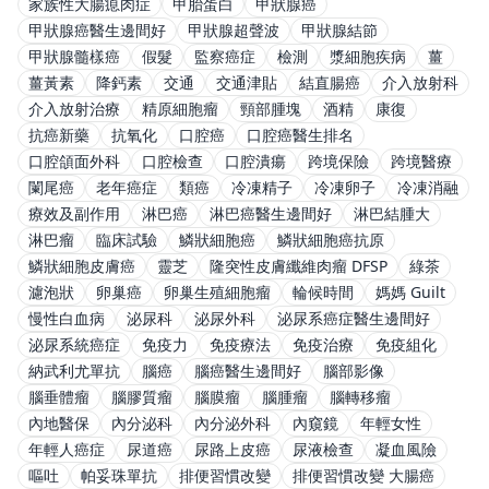
家族性大腸瘜肉症
甲胎蛋白
甲狀腺癌
甲狀腺癌醫生邊間好
甲狀腺超聲波
甲狀腺結節
甲狀腺髓樣癌
假髮
監察癌症
檢測
漿細胞疾病
薑
薑黃素
降鈣素
交通
交通津貼
結直腸癌
介入放射科
介入放射治療
精原細胞瘤
頸部腫塊
酒精
康復
抗癌新藥
抗氧化
口腔癌
口腔癌醫生排名
口腔頜面外科
口腔檢查
口腔潰瘍
跨境保險
跨境醫療
闌尾癌
老年癌症
類癌
冷凍精子
冷凍卵子
冷凍消融
療效及副作用
淋巴癌
淋巴癌醫生邊間好
淋巴結腫大
淋巴瘤
臨床試驗
鱗狀細胞癌
鱗狀細胞癌抗原
鱗狀細胞皮膚癌
靈芝
隆突性皮膚纖維肉瘤 DFSP
綠茶
濾泡狀
卵巢癌
卵巢生殖細胞瘤
輪候時間
媽媽 Guilt
慢性白血病
泌尿科
泌尿外科
泌尿系癌症醫生邊間好
泌尿系統癌症
免疫力
免疫療法
免疫治療
免疫組化
納武利尤單抗
腦癌
腦癌醫生邊間好
腦部影像
腦垂體瘤
腦膠質瘤
腦膜瘤
腦腫瘤
腦轉移瘤
內地醫保
內分泌科
內分泌外科
內窺鏡
年輕女性
年輕人癌症
尿道癌
尿路上皮癌
尿液檢查
凝血風險
嘔吐
帕妥珠單抗
排便習慣改變
排便習慣改變 大腸癌