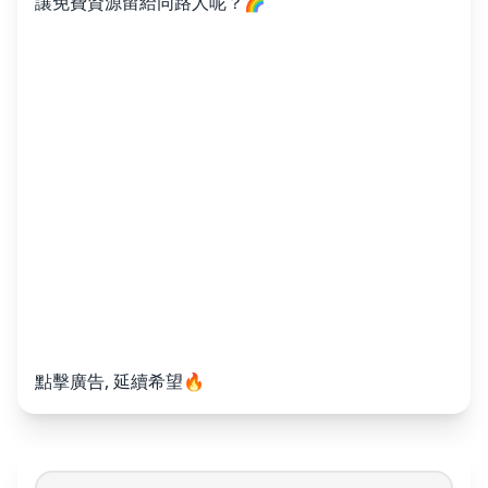
讓免費資源留給同路人呢？🌈
點擊廣告, 延續希望🔥