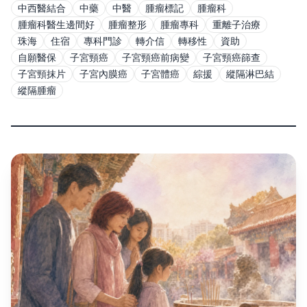
中西醫結合
中藥
中醫
腫瘤標記
腫瘤科
腫瘤科醫生邊間好
腫瘤整形
腫瘤專科
重離子治療
珠海
住宿
專科門診
轉介信
轉移性
資助
自願醫保
子宮頸癌
子宮頸癌前病變
子宮頸癌篩查
子宮頸抹片
子宮內膜癌
子宮體癌
綜援
縱隔淋巴結
縱隔腫瘤