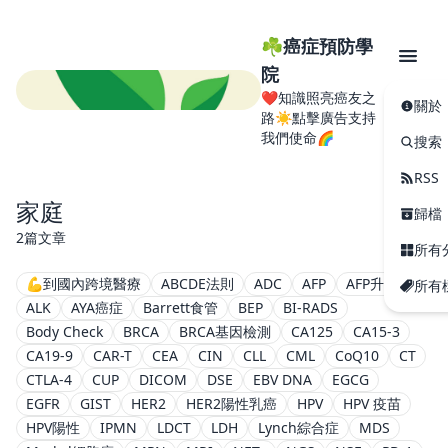
☘️癌症預防學
院
❤️知識照亮癌友之
關於
路☀️點擊廣告支持
我們使命🌈
搜索
RSS
家庭
歸檔
2篇文章
所有
💪到國內跨境醫療
ABCDE法則
ADC
AFP
AFP升高
所有
ALK
AYA癌症
Barrett食管
BEP
BI-RADS
Body Check
BRCA
BRCA基因檢測
CA125
CA15-3
CA19-9
CAR-T
CEA
CIN
CLL
CML
CoQ10
CT
CTLA-4
CUP
DICOM
DSE
EBV DNA
EGCG
EGFR
GIST
HER2
HER2陽性乳癌
HPV
HPV 疫苗
HPV陽性
IPMN
LDCT
LDH
Lynch綜合症
MDS