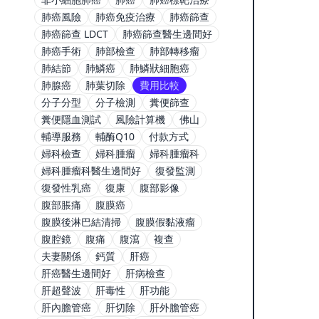
肺癌風險
肺癌免疫治療
肺癌篩查
肺癌篩查 LDCT
肺癌篩查醫生邊間好
肺癌手術
肺部檢查
肺部轉移瘤
肺結節
肺鱗癌
肺鱗狀細胞癌
肺腺癌
肺葉切除
費用比較
分子分型
分子檢測
糞便篩查
糞便隱血測試
風險計算機
佛山
輔導服務
輔酶Q10
付款方式
婦科檢查
婦科腫瘤
婦科腫瘤科
婦科腫瘤科醫生邊間好
復發監測
復發性乳癌
復康
腹部影像
腹部脹痛
腹膜癌
腹膜後淋巴結清掃
腹膜假黏液瘤
腹腔鏡
腹痛
腹瀉
複查
夫妻關係
鈣質
肝癌
肝癌醫生邊間好
肝病檢查
肝超聲波
肝毒性
肝功能
肝內膽管癌
肝切除
肝外膽管癌