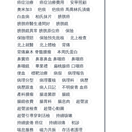
癌症治療
癌症治療費用
安寧照顧
奧米加3
疤痕
疤痕癌 馬喬林氏潰瘍
白血病
柏氏抹片
膀胱癌
膀胱癌醫生邊間好
膀胱鏡
膀胱鏡異常 膀胱原位癌
保險
保險理賠
保險預先批核
北上檢查
北上就醫
北上體檢
背痛
背痛麻木 脊髓腫瘤
本周氏蛋白
鼻竇癌
鼻塞鼻血 鼻咽癌
鼻咽癌
鼻咽鏡
畢業禮
扁桃腺癌 口咽癌
便血
標靶治療
病假
病理報告
病理分型
病理覆核
病理科
病歷
病歷跟進
病人日記
不明瘀青 血癌
產科腫瘤
腸道菌群
腸鏡
腸鏡收費
腸胃科
腸息肉
超聲波
超聲波檢查
超聲心動圖
超聲引導穿刺活檢
持續咳嗽
持續疲倦 癌症
持續頭痛
初診
喘息服務
磁力共振
存活者護理