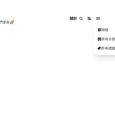
關於
們使命🌈
歸檔
所有分
所有標