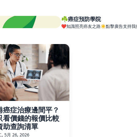
☘️癌症預防學院
❤️知識照亮癌友之路☀️點擊廣告支持我
港癌症治療邊間平？
只看價錢的報價比較
資助查詢清單
 5月 26, 2026