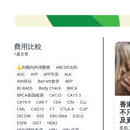
費用比較
1篇文章
💪到國內跨境醫療
ABCDE法則
ADC
AFP
AFP升高
ALK
AYA癌症
Barrett食管
BEP
BI-RADS
Body Check
BRCA
BRCA基因檢測
CA125
CA15-3
CA19-9
CAR-T
CEA
CIN
CLL
香
CML
CoQ10
CT
CTLA-4
CUP
不
DICOM
DSE
EBV DNA
EGCG
及
EGFR
GIST
HER2
星期二,
HER2陽性乳癌
HPV
HPV 疫苗