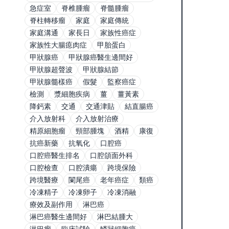
急症室
脊椎腫瘤
脊髓腫瘤
脊柱轉移瘤
家庭
家庭傳統
家庭溝通
家長日
家族性癌症
家族性大腸瘜肉症
甲胎蛋白
甲狀腺癌
甲狀腺癌醫生邊間好
甲狀腺超聲波
甲狀腺結節
甲狀腺髓樣癌
假髮
監察癌症
檢測
漿細胞疾病
薑
薑黃素
降鈣素
交通
交通津貼
結直腸癌
介入放射科
介入放射治療
精原細胞瘤
頸部腫塊
酒精
康復
抗癌新藥
抗氧化
口腔癌
口腔癌醫生排名
口腔頜面外科
口腔檢查
口腔潰瘍
跨境保險
跨境醫療
闌尾癌
老年癌症
類癌
冷凍精子
冷凍卵子
冷凍消融
療效及副作用
淋巴癌
淋巴癌醫生邊間好
淋巴結腫大
淋巴瘤
臨床試驗
鱗狀細胞癌