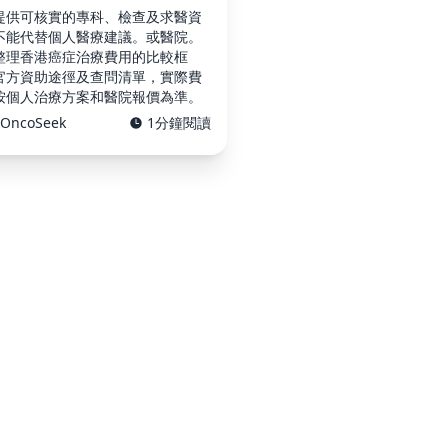
提供可核實的專科、檢查及求醫資
不能代替個人醫療建議。或醫院。
整理香港癌症治療費用的比較框
官方資助途徑及查問清單，實際費
按個人治療方案和醫院報價為準。
OncoSeek
1分鐘閱讀