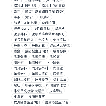
鱗狀細胞癌抗原
鱗狀細胞皮膚癌
靈芝
隆突性皮膚纖維肉瘤 DFSP
綠茶
濾泡狀
卵巢癌
卵巢生殖細胞瘤
輪候時間
媽媽 Guilt
慢性白血病
泌尿科
泌尿外科
泌尿系癌症醫生邊間好
泌尿系統癌症
免疫力
免疫療法
免疫治療
免疫組化
納武利尤單抗
腦癌
腦癌醫生邊間好
腦部影像
腦垂體瘤
腦膠質瘤
腦膜瘤
腦腫瘤
腦轉移瘤
內地醫保
內分泌科
內分泌外科
內窺鏡
年輕女性
年輕人癌症
尿道癌
尿路上皮癌
尿液檢查
凝血風險
嘔吐
帕妥珠單抗
排便習慣改變
排便習慣改變 大腸癌
皮瓣重建
皮膚癌
皮膚癌篩查
皮膚癌醫生邊間好
皮膚癌醫生排名