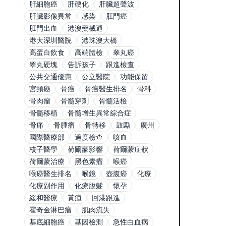
肝細胞癌
肝硬化
肝臟超聲波
肝臟影像異常
感染
肛門癌
肛門出血
港澳藥械通
港大深圳醫院
港珠澳大橋
高蛋白飲食
高端體檢
睾丸癌
睾丸硬塊
告訴孩子
跟進檢查
公共交通優惠
公立醫院
功能保留
宮頸癌
骨癌
骨癌醫生排名
骨科
骨肉瘤
骨髓穿刺
骨髓活檢
骨髓移植
骨髓增生異常綜合症
骨痛
骨腫瘤
骨轉移
鼓勵
廣州
國際醫療部
過度檢查
咳血
核子醫學
荷爾蒙影響
荷爾蒙症狀
荷爾蒙治療
黑色素瘤
喉癌
喉癌醫生排名
喉鏡
壺腹癌
化療
化療副作用
化療脫髮
懷孕
緩和醫療
黃疸
回港跟進
霍奇金淋巴瘤
肌肉流失
基底細胞癌
基因檢測
急性白血病