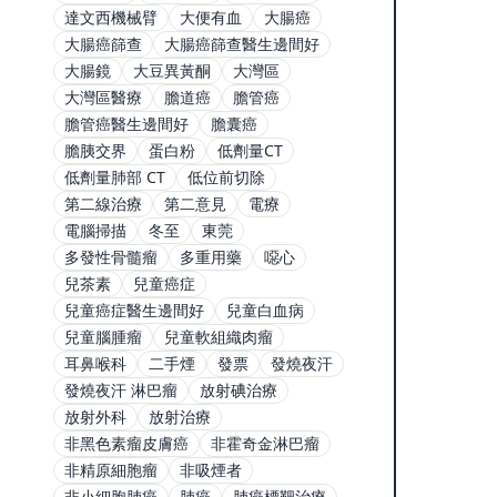
達文西機械臂
大便有血
大腸癌
大腸癌篩查
大腸癌篩查醫生邊間好
大腸鏡
大豆異黃酮
大灣區
大灣區醫療
膽道癌
膽管癌
膽管癌醫生邊間好
膽囊癌
膽胰交界
蛋白粉
低劑量CT
低劑量肺部 CT
低位前切除
第二線治療
第二意見
電療
電腦掃描
冬至
東莞
多發性骨髓瘤
多重用藥
噁心
兒茶素
兒童癌症
兒童癌症醫生邊間好
兒童白血病
兒童腦腫瘤
兒童軟組織肉瘤
耳鼻喉科
二手煙
發票
發燒夜汗
發燒夜汗 淋巴瘤
放射碘治療
放射外科
放射治療
非黑色素瘤皮膚癌
非霍奇金淋巴瘤
非精原細胞瘤
非吸煙者
非小細胞肺癌
肺癌
肺癌標靶治療