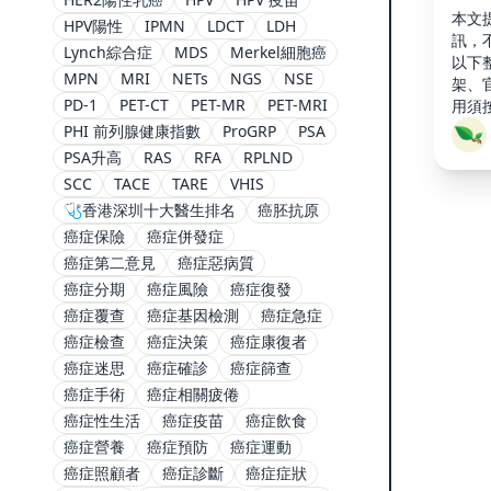
本文
HPV陽性
IPMN
LDCT
LDH
訊，
Lynch綜合症
MDS
Merkel細胞癌
以下
MPN
MRI
NETs
NGS
NSE
架、
PD-1
PET-CT
PET-MR
PET-MRI
用須
PHI 前列腺健康指數
ProGRP
PSA
PSA升高
RAS
RFA
RPLND
SCC
TACE
TARE
VHIS
🩺香港深圳十大醫生排名
癌胚抗原
癌症保險
癌症併發症
癌症第二意見
癌症惡病質
癌症分期
癌症風險
癌症復發
癌症覆查
癌症基因檢測
癌症急症
癌症檢查
癌症決策
癌症康復者
癌症迷思
癌症確診
癌症篩查
癌症手術
癌症相關疲倦
癌症性生活
癌症疫苗
癌症飲食
癌症營養
癌症預防
癌症運動
癌症照顧者
癌症診斷
癌症症狀