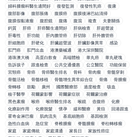
婦科腫瘤科醫生邊間好
復發監測
復發性乳癌
復康
腹部影像
腹部脹痛
腹膜癌
腹膜後淋巴結清掃
腹膜假黏液瘤
腹腔鏡
腹痛
腹瀉
複查
夫妻關係
鈣質
肝癌
肝癌醫生邊間好
肝病檢查
肝超聲波
肝毒性
肝功能
肝內膽管癌
肝切除
肝外膽管癌
肝細胞癌
肝硬化
肝臟超聲波
肝臟影像異常
感染
肛門癌
肛門出血
港澳藥械通
港大深圳醫院
港珠澳大橋
高蛋白飲食
高端體檢
睾丸癌
睾丸硬塊
告訴孩子
跟進檢查
公共交通優惠
公立醫院
功能保留
宮頸癌
骨癌
骨癌醫生排名
骨科
骨肉瘤
骨髓穿刺
骨髓活檢
骨髓移植
骨髓增生異常綜合症
骨痛
骨腫瘤
骨轉移
鼓勵
廣州
國際醫療部
過度檢查
咳血
核子醫學
荷爾蒙影響
荷爾蒙症狀
荷爾蒙治療
黑色素瘤
喉癌
喉癌醫生排名
喉鏡
壺腹癌
化療
化療副作用
化療脫髮
懷孕
緩和醫療
黃疸
回港跟進
霍奇金淋巴瘤
肌肉流失
基底細胞癌
基因檢測
急性白血病
急症室
脊椎腫瘤
脊髓腫瘤
脊柱轉移瘤
家庭
家庭傳統
家庭溝通
家長日
家族性癌症