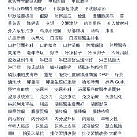
家族性大腸瘜肉症
甲胎蛋白
甲狀腺癌
甲狀腺癌醫生邊間好
甲狀腺超聲波
甲狀腺結節
甲狀腺髓樣癌
假髮
監察癌症
檢測
漿細胞疾病
薑
薑黃素
降鈣素
交通
交通津貼
結直腸癌
介入放射科
介入放射治療
精原細胞瘤
頸部腫塊
酒精
康復
抗癌新藥
抗氧化
口腔癌
口腔癌醫生排名
口腔頜面外科
口腔檢查
口腔潰瘍
跨境保險
跨境醫療
闌尾癌
老年癌症
類癌
冷凍精子
冷凍卵子
冷凍消融
療效及副作用
淋巴癌
淋巴癌醫生邊間好
淋巴結腫大
淋巴瘤
臨床試驗
鱗狀細胞癌
鱗狀細胞癌抗原
鱗狀細胞皮膚癌
靈芝
隆突性皮膚纖維肉瘤 DFSP
綠茶
濾泡狀
卵巢癌
卵巢生殖細胞瘤
輪候時間
媽媽 Guilt
慢性白血病
泌尿科
泌尿外科
泌尿系癌症醫生邊間好
泌尿系統癌症
免疫力
免疫療法
免疫治療
免疫組化
納武利尤單抗
腦癌
腦癌醫生邊間好
腦部影像
腦垂體瘤
腦膠質瘤
腦膜瘤
腦腫瘤
腦轉移瘤
內地醫保
內分泌科
內分泌外科
內窺鏡
年輕女性
年輕人癌症
尿道癌
尿路上皮癌
尿液檢查
凝血風險
嘔吐
帕妥珠單抗
排便習慣改變
排便習慣改變 大腸癌