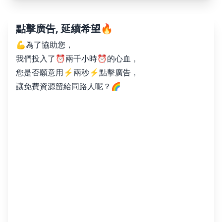
點擊廣告, 延續希望🔥
💪為了協助您，
我們投入了⏰兩千小時⏰的心血，
您是否願意用⚡️兩秒⚡️點擊廣告，
讓免費資源留給同路人呢？🌈