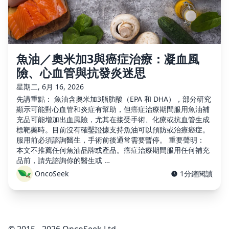
魚油／奧米加3與癌症治療：凝血風
險、心血管與抗發炎迷思
星期二, 6月 16, 2026
先講重點： 魚油含奧米加3脂肪酸（EPA 和 DHA），部分研究
顯示可能對心血管和炎症有幫助，但癌症治療期間服用魚油補
充品可能增加出血風險，尤其在接受手術、化療或抗血管生成
標靶藥時。目前沒有確鑿證據支持魚油可以預防或治療癌症。
服用前必須諮詢醫生，手術前後通常需要暫停。 重要聲明：
本文不推薦任何魚油品牌或產品。癌症治療期間服用任何補充
品前，請先諮詢你的醫生或 …
OncoSeek
1分鐘閱讀
© 2015 - 2026 OncoSeek Ltd.