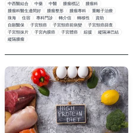
中西醫結合
中藥
中醫
腫瘤標記
腫瘤科
腫瘤科醫生邊間好
腫瘤整形
腫瘤專科
重離子治療
珠海
住宿
專科門診
轉介信
轉移性
資助
自願醫保
子宮頸癌
子宮頸癌前病變
子宮頸癌篩查
子宮頸抹片
子宮內膜癌
子宮體癌
綜援
縱隔淋巴結
縱隔腫瘤