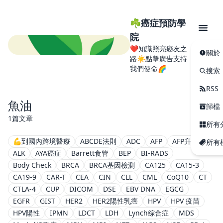
☘️癌症預防學
院
❤️知識照亮癌友之
關於
路☀️點擊廣告支持
我們使命🌈
搜索
RSS
魚油
歸檔
1篇文章
所有
💪到國內跨境醫療
ABCDE法則
ADC
AFP
AFP升高
所有
ALK
AYA癌症
Barrett食管
BEP
BI-RADS
Body Check
BRCA
BRCA基因檢測
CA125
CA15-3
CA19-9
CAR-T
CEA
CIN
CLL
CML
CoQ10
CT
CTLA-4
CUP
DICOM
DSE
EBV DNA
EGCG
EGFR
GIST
HER2
HER2陽性乳癌
HPV
HPV 疫苗
HPV陽性
IPMN
LDCT
LDH
Lynch綜合症
MDS