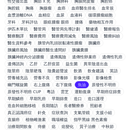
性交後出血
胸部 X 光
胸肺科
胸膜間皮瘤
胸腔癌
胸腔鏡
胸痛
胸腺瘤
血癌
血癌醫生排名
血常規
血漿游離DNA
血精症
血尿
血液科
循環腫瘤細胞
牙科
牙科評估
眼眶腫瘤 眼癌
腰痛
藥物相互作用
伊匹木單抗
醫管局
醫管局先導計劃
醫健通
醫療報告
醫療翻譯
醫療費用
醫療費用減免
醫療風險
醫療糾紛
醫生資料參考
胰管內乳頭狀黏液性腫瘤
胰臟癌
胰臟癌風險
胰臟癌醫生邊間好
胰臟囊腫
胰臟神經內分泌腫瘤
遺傳風險
遺傳性卵巢癌
遺傳性乳癌
遺傳諮詢
乙肝
乙肝疫苗
益生菌
異常陰道出血
陰莖癌
陰莖硬塊
陰囊超聲波
飲酒
飲食建議
英語
營養補充品
營養不良
營養師
影像光碟
影像檢查
幽門螺旋菌
右上腹痛
右下腹痛
魚油
原發性不明癌
原發性不明癌 CUP
粵語
雲芝
運動復康
早期癌症篩查
早期鱗癌
早期乳癌
早期篩查
造口
造口護理
造血幹細胞移植
長期隨訪
長者醫療券
照顧者
真正認識癌症
針灸
症狀查詢
支氣管鏡
支援小組
直腸癌
植物雌激素
職場權益
指甲黑線 黑色素瘤
治療期間飲食
痔瘡
痣
痣變化
質子治療
中秋節