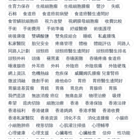
生育力保存
生殖細胞瘤
生殖細胞腫瘤
聲沙
失眠
石棉
食道癌
食道癌前病變
食道癌醫生邊間好
食管鱗狀細胞癌
視力改變
視網膜母細胞瘤
收費比較
手術
手術費用
手術準備
紓緩醫療
術後護理
術後康復
雙磷酸鹽
雙免疫組合
睡眠
私處腫塊
私家醫院
胎兒安全
疼痛管理
體檢
體能評估
同路人
同路人計劃
頭頸癌
頭頸癌醫生邊間好
頭頸癌醫生排名
頭頸外科
頭痛
褪黑素
吞嚥困難
吞嚥疼痛 食道癌
唾液腺癌
外耳癌
外科
外陰癌
外陰痕癢
外陰硬塊
網上資訊
危機熱線
危疾保
威爾姆氏腫瘤 兒童腎癌
微波消融
微創手術
維他命D
胃癌
胃癌醫生邊間好
胃腸道基質瘤
胃鏡
胃痛
胃息肉
胃腺癌
胃脹
我們是誰
無故消瘦 癌症
無痛血尿
物理治療
吸煙
希望
瘜肉切除
細胞治療
香港
香港保險
香港法律
香港福利
香港健康
香港媽媽
香港求醫
香港收費
香港私家醫院
香港資源
消化不良
消化道腫瘤
小腸癌
小細胞肺癌
楔形切除
心肌灌注掃描
心理輔導
心理健康
心理支援
心臟毒性
心臟檢查
信仰
性功能