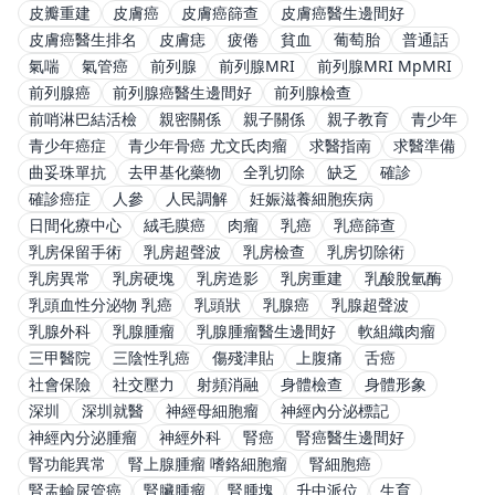
皮瓣重建
皮膚癌
皮膚癌篩查
皮膚癌醫生邊間好
皮膚癌醫生排名
皮膚痣
疲倦
貧血
葡萄胎
普通話
氣喘
氣管癌
前列腺
前列腺MRI
前列腺MRI MpMRI
前列腺癌
前列腺癌醫生邊間好
前列腺檢查
前哨淋巴結活檢
親密關係
親子關係
親子教育
青少年
青少年癌症
青少年骨癌 尤文氏肉瘤
求醫指南
求醫準備
曲妥珠單抗
去甲基化藥物
全乳切除
缺乏
確診
確診癌症
人參
人民調解
妊娠滋養細胞疾病
日間化療中心
絨毛膜癌
肉瘤
乳癌
乳癌篩查
乳房保留手術
乳房超聲波
乳房檢查
乳房切除術
乳房異常
乳房硬塊
乳房造影
乳房重建
乳酸脫氫酶
乳頭血性分泌物 乳癌
乳頭狀
乳腺癌
乳腺超聲波
乳腺外科
乳腺腫瘤
乳腺腫瘤醫生邊間好
軟組織肉瘤
三甲醫院
三陰性乳癌
傷殘津貼
上腹痛
舌癌
社會保險
社交壓力
射頻消融
身體檢查
身體形象
深圳
深圳就醫
神經母細胞瘤
神經內分泌標記
神經內分泌腫瘤
神經外科
腎癌
腎癌醫生邊間好
腎功能異常
腎上腺腫瘤 嗜鉻細胞瘤
腎細胞癌
腎盂輸尿管癌
腎臟腫瘤
腎腫塊
升中派位
生育