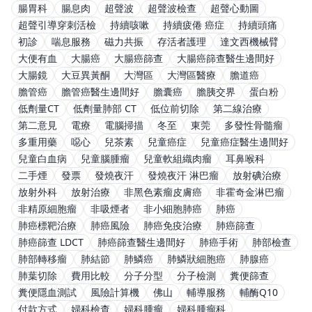
腸胃科
腸息肉
超聲波
超聲波檢查
超聲心動圖
超聲引導穿刺活檢
持續咳嗽
持續疲倦 癌症
持續頭痛
初診
喘息服務
磁力共振
存活者護理
達文西機械臂
大便有血
大腸癌
大腸癌篩查
大腸癌篩查醫生邊間好
大腸鏡
大豆異黃酮
大灣區
大灣區醫療
膽道癌
膽管癌
膽管癌醫生邊間好
膽囊癌
膽胰交界
蛋白粉
低劑量CT
低劑量肺部 CT
低位前切除
第二線治療
第二意見
電療
電腦掃描
冬至
東莞
多發性骨髓瘤
多重用藥
噁心
兒茶素
兒童癌症
兒童癌症醫生邊間好
兒童白血病
兒童腦腫瘤
兒童軟組織肉瘤
耳鼻喉科
二手煙
發票
發燒夜汗
發燒夜汗 淋巴瘤
放射碘治療
放射外科
放射治療
非黑色素瘤皮膚癌
非霍奇金淋巴瘤
非精原細胞瘤
非吸煙者
非小細胞肺癌
肺癌
肺癌標靶治療
肺癌風險
肺癌免疫治療
肺癌篩查
肺癌篩查 LDCT
肺癌篩查醫生邊間好
肺癌手術
肺部檢查
肺部轉移瘤
肺結節
肺鱗癌
肺鱗狀細胞癌
肺腺癌
肺葉切除
費用比較
分子分型
分子檢測
糞便篩查
糞便隱血測試
風險計算機
佛山
輔導服務
輔酶Q10
付款方式
婦科檢查
婦科腫瘤
婦科腫瘤科