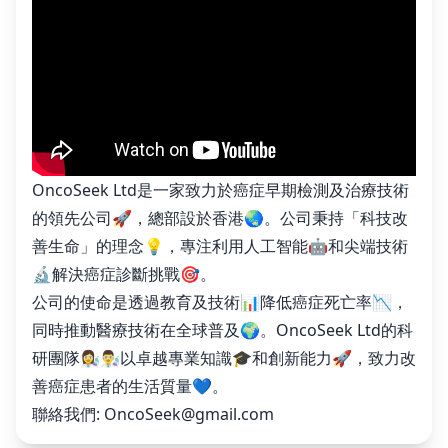
OncoSeek Ltd是一家致力於癌症早期檢測及治療技術
的領先公司🚀，總部設於香港🌏。公司秉持「科技改
善生命」的理念💡，專注利用人工智能🤖和尖端技術
🔬解決癌症診斷挑戰🎯。
公司的使命是透過教育及技術📊降低癌症死亡率📉，
同時推動醫療技術在全球普及🌍。OncoSeek Ltd的科
研團隊👩‍🔬👨‍🔬以卓越專業知識🎓和創新能力🚀，致力改
善癌症患者的生活質量💙。
聯絡我們:
OncoSeek@gmail.com