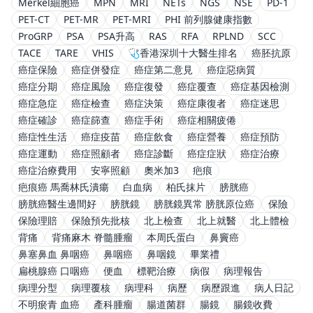
Merkel細胞癌
MPN
MRI
NETs
NGS
NSE
PD-1
PET-CT
PET-MR
PET-MRI
PHI 前列腺健康指數
ProGRP
PSA
PSA升高
RAS
RFA
RPLND
SCC
TACE
TARE
VHIS
🩺香港深圳十大醫生排名
癌胚抗原
癌症保險
癌症併發症
癌症第二意見
癌症惡病質
癌症分期
癌症風險
癌症復發
癌症覆查
癌症基因檢測
癌症急症
癌症檢查
癌症決策
癌症康復者
癌症迷思
癌症確診
癌症篩查
癌症手術
癌症相關疲倦
癌症性生活
癌症疫苗
癌症飲食
癌症營養
癌症預防
癌症運動
癌症照顧者
癌症診斷
癌症症狀
癌症治療
癌症治療費用
安寧照顧
奧米加3
疤痕
疤痕癌 馬喬林氏潰瘍
白血病
柏氏抹片
膀胱癌
膀胱癌醫生邊間好
膀胱鏡
膀胱鏡異常 膀胱原位癌
保險
保險理賠
保險預先批核
北上檢查
北上就醫
北上體檢
背痛
背痛麻木 脊髓腫瘤
本周氏蛋白
鼻竇癌
鼻塞鼻血 鼻咽癌
鼻咽癌
鼻咽鏡
畢業禮
扁桃腺癌 口咽癌
便血
標靶治療
病假
病理報告
病理分型
病理覆核
病理科
病歷
病歷跟進
病人日記
不明瘀青 血癌
產科腫瘤
腸道菌群
腸鏡
腸鏡收費