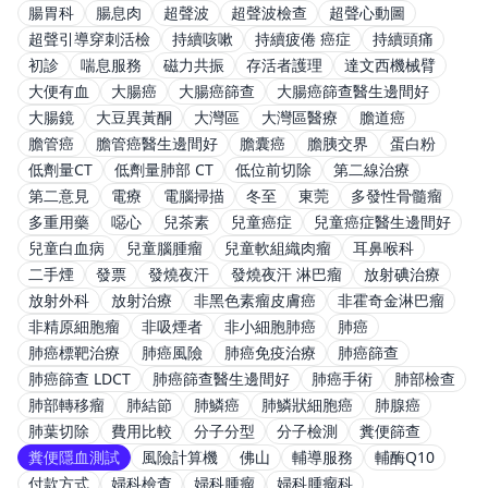
腸胃科
腸息肉
超聲波
超聲波檢查
超聲心動圖
超聲引導穿刺活檢
持續咳嗽
持續疲倦 癌症
持續頭痛
初診
喘息服務
磁力共振
存活者護理
達文西機械臂
大便有血
大腸癌
大腸癌篩查
大腸癌篩查醫生邊間好
大腸鏡
大豆異黃酮
大灣區
大灣區醫療
膽道癌
膽管癌
膽管癌醫生邊間好
膽囊癌
膽胰交界
蛋白粉
低劑量CT
低劑量肺部 CT
低位前切除
第二線治療
第二意見
電療
電腦掃描
冬至
東莞
多發性骨髓瘤
多重用藥
噁心
兒茶素
兒童癌症
兒童癌症醫生邊間好
兒童白血病
兒童腦腫瘤
兒童軟組織肉瘤
耳鼻喉科
二手煙
發票
發燒夜汗
發燒夜汗 淋巴瘤
放射碘治療
放射外科
放射治療
非黑色素瘤皮膚癌
非霍奇金淋巴瘤
非精原細胞瘤
非吸煙者
非小細胞肺癌
肺癌
肺癌標靶治療
肺癌風險
肺癌免疫治療
肺癌篩查
肺癌篩查 LDCT
肺癌篩查醫生邊間好
肺癌手術
肺部檢查
肺部轉移瘤
肺結節
肺鱗癌
肺鱗狀細胞癌
肺腺癌
肺葉切除
費用比較
分子分型
分子檢測
糞便篩查
糞便隱血測試
風險計算機
佛山
輔導服務
輔酶Q10
付款方式
婦科檢查
婦科腫瘤
婦科腫瘤科