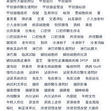
家族性大腸瘜肉症
甲胎蛋白
甲狀腺癌
甲狀腺癌醫生邊間好
甲狀腺超聲波
甲狀腺結節
甲狀腺髓樣癌
假髮
監察癌症
檢測
漿細胞疾病
薑
薑黃素
降鈣素
交通
交通津貼
結直腸癌
介入放射科
介入放射治療
精原細胞瘤
頸部腫塊
酒精
康復
抗癌新藥
抗氧化
口腔癌
口腔癌醫生排名
口腔頜面外科
口腔檢查
口腔潰瘍
跨境保險
跨境醫療
闌尾癌
老年癌症
類癌
冷凍精子
冷凍卵子
冷凍消融
療效及副作用
淋巴癌
淋巴癌醫生邊間好
淋巴結腫大
淋巴瘤
臨床試驗
鱗狀細胞癌
鱗狀細胞癌抗原
鱗狀細胞皮膚癌
靈芝
隆突性皮膚纖維肉瘤 DFSP
綠茶
濾泡狀
卵巢癌
卵巢生殖細胞瘤
輪候時間
媽媽 Guilt
慢性白血病
泌尿科
泌尿外科
泌尿系癌症醫生邊間好
泌尿系統癌症
免疫力
免疫療法
免疫治療
免疫組化
納武利尤單抗
腦癌
腦癌醫生邊間好
腦部影像
腦垂體瘤
腦膠質瘤
腦膜瘤
腦腫瘤
腦轉移瘤
內地醫保
內分泌科
內分泌外科
內窺鏡
年輕女性
年輕人癌症
尿道癌
尿路上皮癌
尿液檢查
凝血風險
嘔吐
帕妥珠單抗
排便習慣改變
排便習慣改變 大腸癌