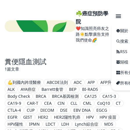
☘️癌症預防學
院
❤️知識照亮癌友之
關於
路☀️點擊廣告支持
我們使命🌈
搜索
RSS
糞便隱血測試
歸檔
1篇文章
所有
💪到國內跨境醫療
ABCDE法則
ADC
AFP
AFP升高
所有
ALK
AYA癌症
Barrett食管
BEP
BI-RADS
Body Check
BRCA
BRCA基因檢測
CA125
CA15-3
CA19-9
CAR-T
CEA
CIN
CLL
CML
CoQ10
CT
CTLA-4
CUP
DICOM
DSE
EBV DNA
EGCG
EGFR
GIST
HER2
HER2陽性乳癌
HPV
HPV 疫苗
HPV陽性
IPMN
LDCT
LDH
Lynch綜合症
MDS