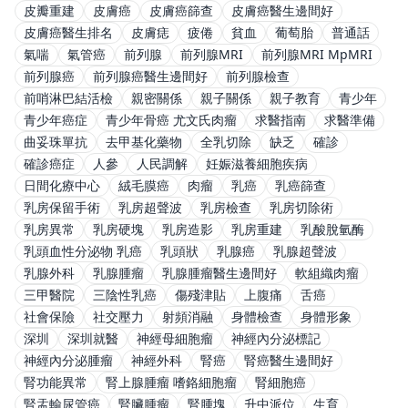
皮瓣重建
皮膚癌
皮膚癌篩查
皮膚癌醫生邊間好
皮膚癌醫生排名
皮膚痣
疲倦
貧血
葡萄胎
普通話
氣喘
氣管癌
前列腺
前列腺MRI
前列腺MRI MpMRI
前列腺癌
前列腺癌醫生邊間好
前列腺檢查
前哨淋巴結活檢
親密關係
親子關係
親子教育
青少年
青少年癌症
青少年骨癌 尤文氏肉瘤
求醫指南
求醫準備
曲妥珠單抗
去甲基化藥物
全乳切除
缺乏
確診
確診癌症
人參
人民調解
妊娠滋養細胞疾病
日間化療中心
絨毛膜癌
肉瘤
乳癌
乳癌篩查
乳房保留手術
乳房超聲波
乳房檢查
乳房切除術
乳房異常
乳房硬塊
乳房造影
乳房重建
乳酸脫氫酶
乳頭血性分泌物 乳癌
乳頭狀
乳腺癌
乳腺超聲波
乳腺外科
乳腺腫瘤
乳腺腫瘤醫生邊間好
軟組織肉瘤
三甲醫院
三陰性乳癌
傷殘津貼
上腹痛
舌癌
社會保險
社交壓力
射頻消融
身體檢查
身體形象
深圳
深圳就醫
神經母細胞瘤
神經內分泌標記
神經內分泌腫瘤
神經外科
腎癌
腎癌醫生邊間好
腎功能異常
腎上腺腫瘤 嗜鉻細胞瘤
腎細胞癌
腎盂輸尿管癌
腎臟腫瘤
腎腫塊
升中派位
生育