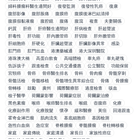
婦科腫瘤科醫生邊間好
復發監測
復發性乳癌
復康
腹部影像
腹部脹痛
腹膜癌
腹膜後淋巴結清掃
腹膜假黏液瘤
腹腔鏡
腹痛
腹瀉
複查
夫妻關係
鈣質
肝癌
肝癌醫生邊間好
肝病檢查
肝超聲波
肝毒性
肝功能
肝內膽管癌
肝切除
肝外膽管癌
肝細胞癌
肝硬化
肝臟超聲波
肝臟影像異常
感染
肛門癌
肛門出血
港澳藥械通
港大深圳醫院
港珠澳大橋
高蛋白飲食
高端體檢
睾丸癌
睾丸硬塊
告訴孩子
跟進檢查
公共交通優惠
公立醫院
功能保留
宮頸癌
骨癌
骨癌醫生排名
骨科
骨肉瘤
骨髓穿刺
骨髓活檢
骨髓移植
骨髓增生異常綜合症
骨痛
骨腫瘤
骨轉移
鼓勵
廣州
國際醫療部
過度檢查
咳血
核子醫學
荷爾蒙影響
荷爾蒙症狀
荷爾蒙治療
黑色素瘤
喉癌
喉癌醫生排名
喉鏡
壺腹癌
化療
化療副作用
化療脫髮
懷孕
緩和醫療
黃疸
回港跟進
霍奇金淋巴瘤
肌肉流失
基底細胞癌
基因檢測
急性白血病
急症室
脊椎腫瘤
脊髓腫瘤
脊柱轉移瘤
家庭
家庭傳統
家庭溝通
家長日
家族性癌症