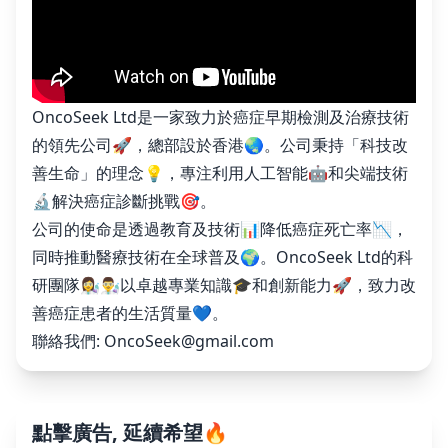
OncoSeek Ltd是一家致力於癌症早期檢測及治療技術
的領先公司🚀，總部設於香港🌏。公司秉持「科技改
善生命」的理念💡，專注利用人工智能🤖和尖端技術
🔬解決癌症診斷挑戰🎯。
公司的使命是透過教育及技術📊降低癌症死亡率📉，
同時推動醫療技術在全球普及🌍。OncoSeek Ltd的科
研團隊👩‍🔬👨‍🔬以卓越專業知識🎓和創新能力🚀，致力改
善癌症患者的生活質量💙。
聯絡我們:
OncoSeek@gmail.com
點擊廣告, 延續希望🔥