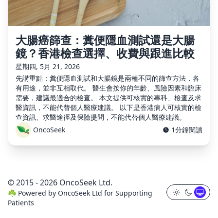
大腸癌篩查：糞便隱血測試還是大腸
鏡？香港檢查選擇、收費與跟進比較
星期四, 5月 21, 2026
先講重點：糞便隱血測試和大腸鏡是兩種不同的篩查方法，各
有用途，並非互相取代。 醫生會按你的年齡、風險因素和臨床
需要，建議最適合的檢查。 本文提供可核實的專科、檢查及求
醫資訊，不能代替個人醫療建議。 以下是香港病人可核實的檢
查資訊、求醫途徑及保險提問，不能代替個人醫療建議。
OncoSeek
1分鐘閱讀
© 2015 - 2026 OncoSeek Ltd.
☘️
Powered by
OncoSeek Ltd
for Supporting
Patients