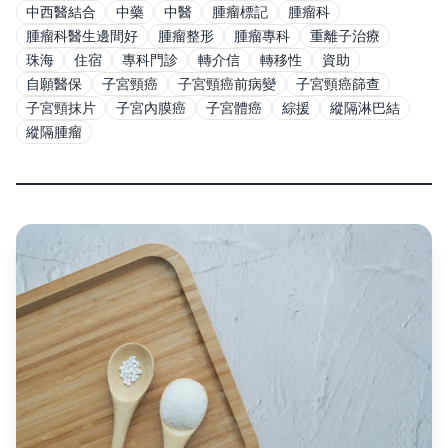
中西醫結合
中藥
中醫
腫瘤標記
腫瘤科
腫瘤科醫生邊間好
腫瘤整形
腫瘤專科
重離子治療
珠海
住宿
專科門診
轉介信
轉移性
資助
自願醫保
子宮頸癌
子宮頸癌前病變
子宮頸癌篩查
子宮頸抹片
子宮內膜癌
子宮體癌
綜援
縱隔淋巴結
縱隔腫瘤