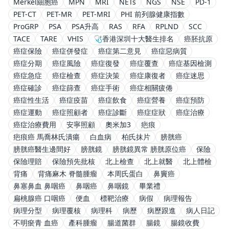
Merkel細胞癌
MPN
MRI
NETs
NGS
NSE
PD-1
PET-CT
PET-MR
PET-MRI
PHI 前列腺健康指數
ProGRP
PSA
PSA升高
RAS
RFA
RPLND
SCC
TACE
TARE
VHIS
🩺香港深圳十大醫生排名
癌胚抗原
癌症保險
癌症併發症
癌症第二意見
癌症惡病質
癌症分期
癌症風險
癌症復發
癌症覆查
癌症基因檢測
癌症急症
癌症檢查
癌症決策
癌症康復者
癌症迷思
癌症確診
癌症篩查
癌症手術
癌症相關疲倦
癌症性生活
癌症疫苗
癌症飲食
癌症營養
癌症預防
癌症運動
癌症照顧者
癌症診斷
癌症症狀
癌症治療
癌症治療費用
安寧照顧
奧米加3
疤痕
疤痕癌 馬喬林氏潰瘍
白血病
柏氏抹片
膀胱癌
膀胱癌醫生邊間好
膀胱鏡
膀胱鏡異常 膀胱原位癌
保險
保險理賠
保險預先批核
北上檢查
北上就醫
北上體檢
背痛
背痛麻木 脊髓腫瘤
本周氏蛋白
鼻竇癌
鼻塞鼻血 鼻咽癌
鼻咽癌
鼻咽鏡
畢業禮
扁桃腺癌 口咽癌
便血
標靶治療
病假
病理報告
病理分型
病理覆核
病理科
病歷
病歷跟進
病人日記
不明瘀青 血癌
產科腫瘤
腸道菌群
腸鏡
腸鏡收費