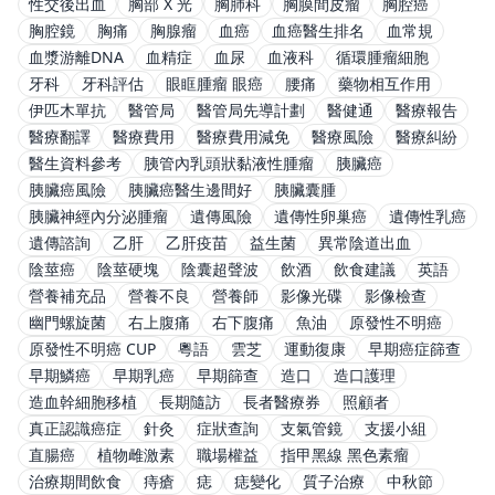
性交後出血
胸部 X 光
胸肺科
胸膜間皮瘤
胸腔癌
胸腔鏡
胸痛
胸腺瘤
血癌
血癌醫生排名
血常規
血漿游離DNA
血精症
血尿
血液科
循環腫瘤細胞
牙科
牙科評估
眼眶腫瘤 眼癌
腰痛
藥物相互作用
伊匹木單抗
醫管局
醫管局先導計劃
醫健通
醫療報告
醫療翻譯
醫療費用
醫療費用減免
醫療風險
醫療糾紛
醫生資料參考
胰管內乳頭狀黏液性腫瘤
胰臟癌
胰臟癌風險
胰臟癌醫生邊間好
胰臟囊腫
胰臟神經內分泌腫瘤
遺傳風險
遺傳性卵巢癌
遺傳性乳癌
遺傳諮詢
乙肝
乙肝疫苗
益生菌
異常陰道出血
陰莖癌
陰莖硬塊
陰囊超聲波
飲酒
飲食建議
英語
營養補充品
營養不良
營養師
影像光碟
影像檢查
幽門螺旋菌
右上腹痛
右下腹痛
魚油
原發性不明癌
原發性不明癌 CUP
粵語
雲芝
運動復康
早期癌症篩查
早期鱗癌
早期乳癌
早期篩查
造口
造口護理
造血幹細胞移植
長期隨訪
長者醫療券
照顧者
真正認識癌症
針灸
症狀查詢
支氣管鏡
支援小組
直腸癌
植物雌激素
職場權益
指甲黑線 黑色素瘤
治療期間飲食
痔瘡
痣
痣變化
質子治療
中秋節