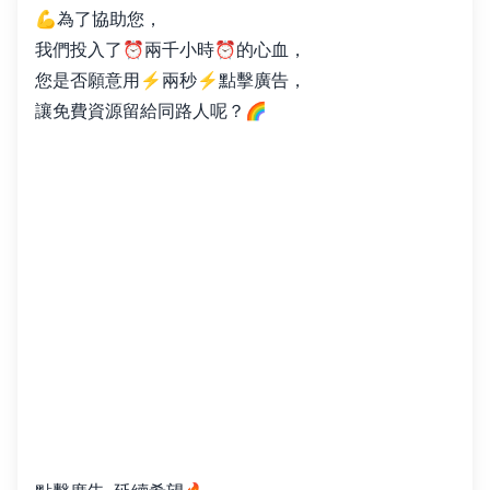
💪為了協助您，
我們投入了⏰兩千小時⏰的心血，
您是否願意用⚡️兩秒⚡️點擊廣告，
讓免費資源留給同路人呢？🌈