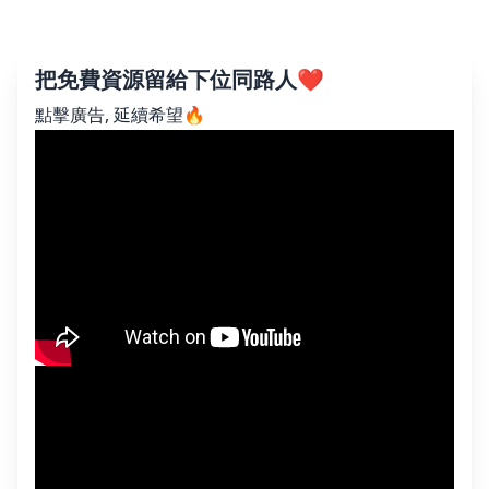
把免費資源留給下位同路人❤️
點擊廣告, 延續希望🔥