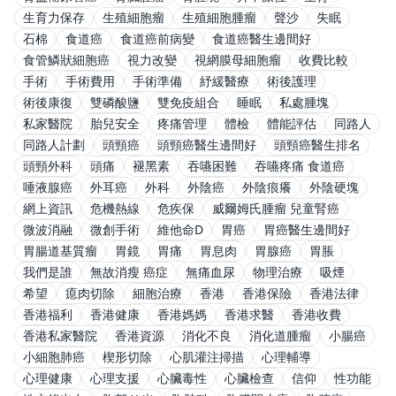
生育力保存
生殖細胞瘤
生殖細胞腫瘤
聲沙
失眠
石棉
食道癌
食道癌前病變
食道癌醫生邊間好
食管鱗狀細胞癌
視力改變
視網膜母細胞瘤
收費比較
手術
手術費用
手術準備
紓緩醫療
術後護理
術後康復
雙磷酸鹽
雙免疫組合
睡眠
私處腫塊
私家醫院
胎兒安全
疼痛管理
體檢
體能評估
同路人
同路人計劃
頭頸癌
頭頸癌醫生邊間好
頭頸癌醫生排名
頭頸外科
頭痛
褪黑素
吞嚥困難
吞嚥疼痛 食道癌
唾液腺癌
外耳癌
外科
外陰癌
外陰痕癢
外陰硬塊
網上資訊
危機熱線
危疾保
威爾姆氏腫瘤 兒童腎癌
微波消融
微創手術
維他命D
胃癌
胃癌醫生邊間好
胃腸道基質瘤
胃鏡
胃痛
胃息肉
胃腺癌
胃脹
我們是誰
無故消瘦 癌症
無痛血尿
物理治療
吸煙
希望
瘜肉切除
細胞治療
香港
香港保險
香港法律
香港福利
香港健康
香港媽媽
香港求醫
香港收費
香港私家醫院
香港資源
消化不良
消化道腫瘤
小腸癌
小細胞肺癌
楔形切除
心肌灌注掃描
心理輔導
心理健康
心理支援
心臟毒性
心臟檢查
信仰
性功能