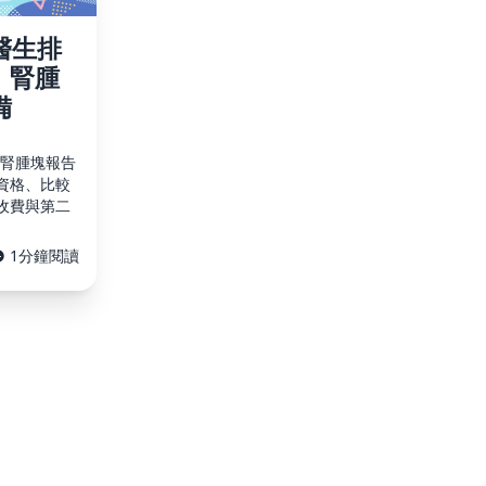
醫生排
、腎腫
備
或腎腫塊報告
資格、比較
收費與第二
1分鐘閱讀