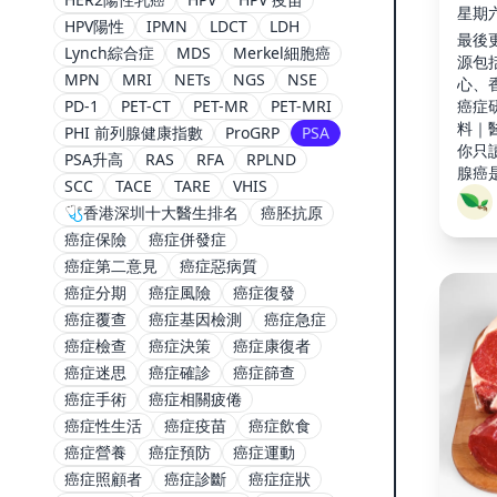
星期六,
HPV陽性
IPMN
LDCT
LDH
最後更
Lynch綜合症
MDS
Merkel細胞癌
源包
MPN
MRI
NETs
NGS
NSE
心、
PD-1
PET-CT
PET-MR
PET-MRI
癌症
料｜
PHI 前列腺健康指數
ProGRP
PSA
你只
PSA升高
RAS
RFA
RPLND
腺癌
SCC
TACE
TARE
VHIS
新症3
🩺香港深圳十大醫生排名
癌胚抗原
斷關
癌症保險
癌症併發症
直腸
癌症第二意見
癌症惡病質
癌症分期
癌症風險
癌症復發
癌症覆查
癌症基因檢測
癌症急症
癌症檢查
癌症決策
癌症康復者
癌症迷思
癌症確診
癌症篩查
癌症手術
癌症相關疲倦
癌症性生活
癌症疫苗
癌症飲食
癌症營養
癌症預防
癌症運動
癌症照顧者
癌症診斷
癌症症狀