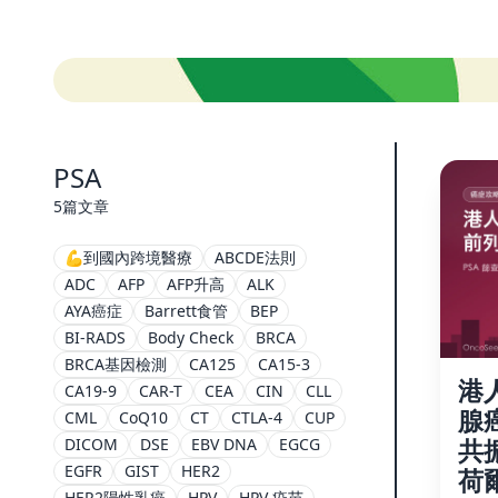
PSA
5篇文章
💪到國內跨境醫療
ABCDE法則
ADC
AFP
AFP升高
ALK
AYA癌症
Barrett食管
BEP
BI-RADS
Body Check
BRCA
BRCA基因檢測
CA125
CA15-3
港
CA19-9
CAR-T
CEA
CIN
CLL
腺
CML
CoQ10
CT
CTLA-4
CUP
共
DICOM
DSE
EBV DNA
EGCG
EGFR
GIST
HER2
荷
HER2陽性乳癌
HPV
HPV 疫苗