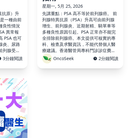
星期一, 5月 25, 2026
異抗原）升
先講重點：PSA 高不等於前列腺癌。 前
 是一種由前
列腺特異抗原（PSA）升高可由前列腺
種良性情況
增生、前列腺炎、近期射精、騎單車等
SA 異常報
多種良性原因引起。PSA 正常亦不能完
PSA 也可
全排除前列腺癌。本文提供可核實的專
腺炎、尿路
科、檢查及求醫資訊，不能代替個人醫
前列腺受刺
療建議。香港醫管局專科門診診症費
，不能診斷前
$250（2026-01-01 起生效）；私家泌
3分鐘閱讀
OncoSeek
2分鐘閱讀
替醫生按你
尿科/腫瘤科診金差異很大，預約前應索
提 …
取最新書面報價。 本文提供 …