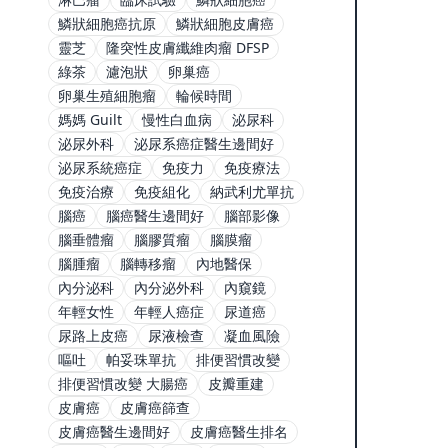
鱗狀細胞癌抗原
鱗狀細胞皮膚癌
靈芝
隆突性皮膚纖維肉瘤 DFSP
綠茶
濾泡狀
卵巢癌
卵巢生殖細胞瘤
輪候時間
媽媽 Guilt
慢性白血病
泌尿科
泌尿外科
泌尿系癌症醫生邊間好
泌尿系統癌症
免疫力
免疫療法
免疫治療
免疫組化
納武利尤單抗
腦癌
腦癌醫生邊間好
腦部影像
腦垂體瘤
腦膠質瘤
腦膜瘤
腦腫瘤
腦轉移瘤
內地醫保
內分泌科
內分泌外科
內窺鏡
年輕女性
年輕人癌症
尿道癌
尿路上皮癌
尿液檢查
凝血風險
嘔吐
帕妥珠單抗
排便習慣改變
排便習慣改變 大腸癌
皮瓣重建
皮膚癌
皮膚癌篩查
皮膚癌醫生邊間好
皮膚癌醫生排名