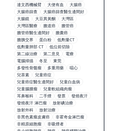
達文西機械臂
大便有血
大腸癌
大腸癌篩查
大腸癌篩查醫生邊間好
大腸鏡
大豆異黃酮
大灣區
大灣區醫療
膽道癌
膽管癌
膽管癌醫生邊間好
膽囊癌
膽胰交界
蛋白粉
低劑量CT
低劑量肺部 CT
低位前切除
第二線治療
第二意見
電療
電腦掃描
冬至
東莞
多發性骨髓瘤
多重用藥
噁心
兒茶素
兒童癌症
兒童癌症醫生邊間好
兒童白血病
兒童腦腫瘤
兒童軟組織肉瘤
耳鼻喉科
二手煙
發票
發燒夜汗
發燒夜汗 淋巴瘤
放射碘治療
放射外科
放射治療
非黑色素瘤皮膚癌
非霍奇金淋巴瘤
非精原細胞瘤
非吸煙者
非小細胞肺癌
肺癌
肺癌標靶治療