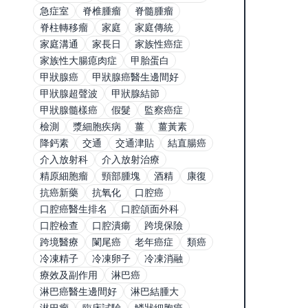
急症室
脊椎腫瘤
脊髓腫瘤
脊柱轉移瘤
家庭
家庭傳統
家庭溝通
家長日
家族性癌症
家族性大腸瘜肉症
甲胎蛋白
甲狀腺癌
甲狀腺癌醫生邊間好
甲狀腺超聲波
甲狀腺結節
甲狀腺髓樣癌
假髮
監察癌症
檢測
漿細胞疾病
薑
薑黃素
降鈣素
交通
交通津貼
結直腸癌
介入放射科
介入放射治療
精原細胞瘤
頸部腫塊
酒精
康復
抗癌新藥
抗氧化
口腔癌
口腔癌醫生排名
口腔頜面外科
口腔檢查
口腔潰瘍
跨境保險
跨境醫療
闌尾癌
老年癌症
類癌
冷凍精子
冷凍卵子
冷凍消融
療效及副作用
淋巴癌
淋巴癌醫生邊間好
淋巴結腫大
淋巴瘤
臨床試驗
鱗狀細胞癌