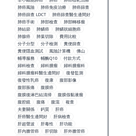
肺癌風險
肺癌免疫治療
肺癌篩查
肺癌篩查 LDCT
肺癌篩查醫生邊間好
肺癌手術
肺部檢查
肺部轉移瘤
肺結節
肺鱗癌
肺鱗狀細胞癌
肺腺癌
肺葉切除
費用比較
分子分型
分子檢測
糞便篩查
糞便隱血測試
風險計算機
佛山
輔導服務
輔酶Q10
付款方式
婦科檢查
婦科腫瘤
婦科腫瘤科
婦科腫瘤科醫生邊間好
復發監測
復發性乳癌
復康
腹部影像
腹部脹痛
腹膜癌
腹膜後淋巴結清掃
腹膜假黏液瘤
腹腔鏡
腹痛
腹瀉
複查
夫妻關係
鈣質
肝癌
肝癌醫生邊間好
肝病檢查
肝超聲波
肝毒性
肝功能
肝內膽管癌
肝切除
肝外膽管癌