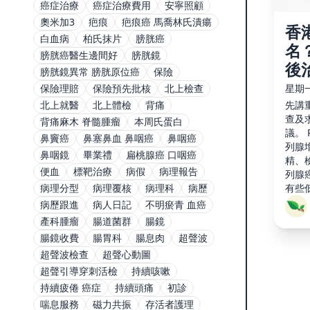
癌症治療
癌症治療費用
安寧照顧
奧米加3
疤痕
疤痕癌 馬喬林氏潰瘍
香
白血病
柏氏抹片
膀胱癌
名
膀胱癌醫生邊間好
膀胱鏡
後
膀胱鏡異常 膀胱原位癌
保險
星期一,
保險理賠
保險預先批核
北上檢查
先講
北上就醫
北上體檢
背痛
查及
背痛麻木 脊髓腫瘤
本周氏蛋白
議。
鼻竇癌
鼻塞鼻血 鼻咽癌
鼻咽癌
列腺
鼻咽鏡
畢業禮
扁桃腺癌 口咽癌
精、
便血
標靶治療
病假
病理報告
列腺
有些
病理分型
病理覆核
病理科
病歷
些則
病歷跟進
病人日記
不明瘀青 血癌
或其
產科腫瘤
腸道菌群
腸鏡
名高
腸鏡收費
腸胃科
腸息肉
超聲波
格、
超聲波檢查
超聲心動圖
超聲引導穿刺活檢
持續咳嗽
持續疲倦 癌症
持續頭痛
初診
喘息服務
磁力共振
存活者護理