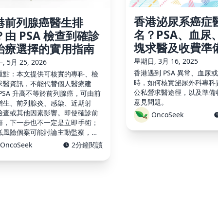
香港泌尿系癌症
港前列腺癌醫生排
名？PSA、血尿
？由 PSA 檢查到確診
塊求醫及收費準
治療選擇的實用指南
星期日, 3月 16, 2025
 5月 25, 2026
香港遇到 PSA 異常、血尿
重點：本文提供可核實的專科、檢
時，如何核實泌尿外科專科
求醫資訊，不能代替個人醫療建
公私營求醫途徑，以及準備
 PSA 升高不等於前列腺癌，可由前
意見問題。
增生、前列腺炎、感染、近期射
檢查或其他因素影響。即使確診前
OncoSeek
癌，下一步也不一定是立即手術；
低風險個案可能討論主動監察，有
需要手術、放射治療、荷爾蒙治療
OncoSeek
2分鐘閱讀
他藥物。 真正要比較的不是「誰排
」，而是：醫生是否有相關專科資
是否能清楚解 …