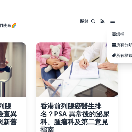
關於
們使命🌈
歸檔
所有分
所有標
列腺
香港前列腺癌醫生排
檢查異
名？PSA 異常後的泌尿
與新舊
科、腫瘤科及第二意見
指南