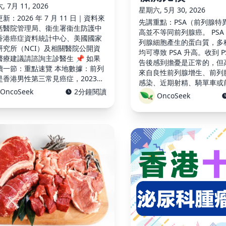
 7月 11, 2026
星期六, 5月 30, 2026
新：2026 年 7 月 11 日｜資料來
先講重點：PSA（前列腺特
括醫院管理局、衞生署衞生防護中
高並不等同前列腺癌。 PSA
香港癌症資料統計中心、美國國家
列腺細胞產生的蛋白質，多
研究所（NCI）及相關醫院公開資
均可導致 PSA 升高。收到 P
醫療建議請諮詢主診醫生 📌 如果
告後感到擔憂是正常的，但高 
讀一節：重點速覽 本地數據：前列
來自良性前列腺增生、前列
是香港男性第三常見癌症，2023年
感染、近期射精、騎單車或
,031宗；2024年死亡518人。 診
OncoSeek
2分鐘閱讀
激。 本文為健康教育資料
OncoSeek
鍵：PSA 升高不等於患癌，需結合
列腺癌、排除病變，亦不代
指檢、前列 …
的檢查結果作出的評估。本文