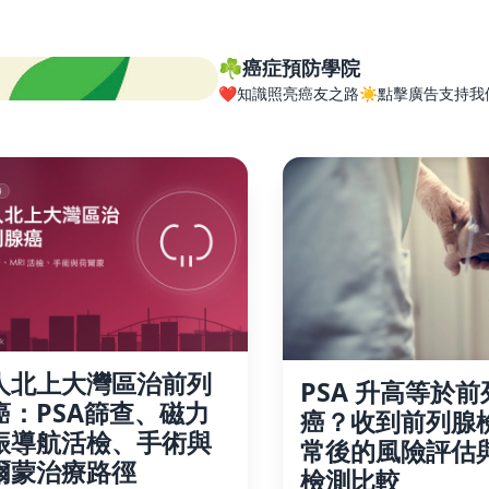
☘️癌症預防學院
❤️知識照亮癌友之路☀️點擊廣告支持我
人北上大灣區治前列
PSA 升高等於前
癌：PSA篩查、磁力
癌？收到前列腺
振導航活檢、手術與
常後的風險評估
爾蒙治療路徑
檢測比較