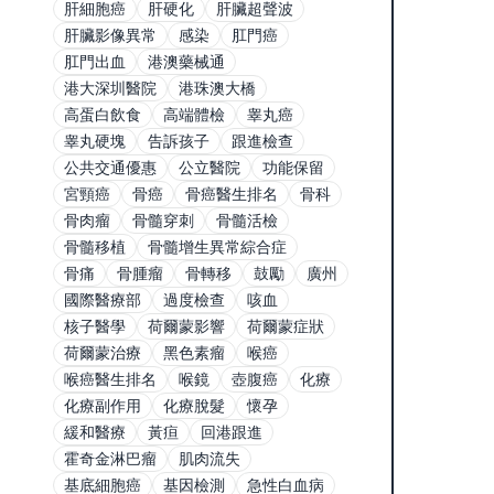
肝細胞癌
肝硬化
肝臟超聲波
肝臟影像異常
感染
肛門癌
肛門出血
港澳藥械通
港大深圳醫院
港珠澳大橋
高蛋白飲食
高端體檢
睾丸癌
睾丸硬塊
告訴孩子
跟進檢查
公共交通優惠
公立醫院
功能保留
宮頸癌
骨癌
骨癌醫生排名
骨科
骨肉瘤
骨髓穿刺
骨髓活檢
骨髓移植
骨髓增生異常綜合症
骨痛
骨腫瘤
骨轉移
鼓勵
廣州
國際醫療部
過度檢查
咳血
核子醫學
荷爾蒙影響
荷爾蒙症狀
荷爾蒙治療
黑色素瘤
喉癌
喉癌醫生排名
喉鏡
壺腹癌
化療
化療副作用
化療脫髮
懷孕
緩和醫療
黃疸
回港跟進
霍奇金淋巴瘤
肌肉流失
基底細胞癌
基因檢測
急性白血病