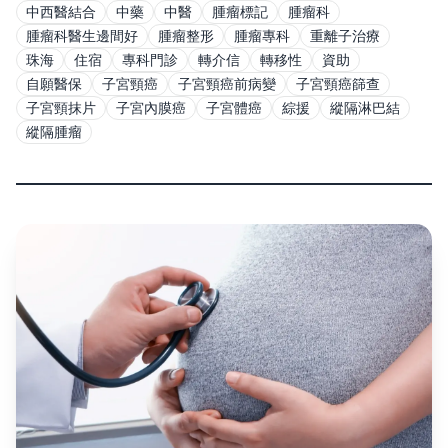
中西醫結合
中藥
中醫
腫瘤標記
腫瘤科
腫瘤科醫生邊間好
腫瘤整形
腫瘤專科
重離子治療
珠海
住宿
專科門診
轉介信
轉移性
資助
自願醫保
子宮頸癌
子宮頸癌前病變
子宮頸癌篩查
子宮頸抹片
子宮內膜癌
子宮體癌
綜援
縱隔淋巴結
縱隔腫瘤