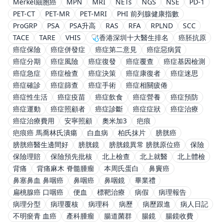
Merkel細胞癌
MPN
MRI
NETs
NGS
NSE
PD-1
PET-CT
PET-MR
PET-MRI
PHI 前列腺健康指數
ProGRP
PSA
PSA升高
RAS
RFA
RPLND
SCC
TACE
TARE
VHIS
🩺香港深圳十大醫生排名
癌胚抗原
癌症保險
癌症併發症
癌症第二意見
癌症惡病質
癌症分期
癌症風險
癌症復發
癌症覆查
癌症基因檢測
癌症急症
癌症檢查
癌症決策
癌症康復者
癌症迷思
癌症確診
癌症篩查
癌症手術
癌症相關疲倦
癌症性生活
癌症疫苗
癌症飲食
癌症營養
癌症預防
癌症運動
癌症照顧者
癌症診斷
癌症症狀
癌症治療
癌症治療費用
安寧照顧
奧米加3
疤痕
疤痕癌 馬喬林氏潰瘍
白血病
柏氏抹片
膀胱癌
膀胱癌醫生邊間好
膀胱鏡
膀胱鏡異常 膀胱原位癌
保險
保險理賠
保險預先批核
北上檢查
北上就醫
北上體檢
背痛
背痛麻木 脊髓腫瘤
本周氏蛋白
鼻竇癌
鼻塞鼻血 鼻咽癌
鼻咽癌
鼻咽鏡
畢業禮
扁桃腺癌 口咽癌
便血
標靶治療
病假
病理報告
病理分型
病理覆核
病理科
病歷
病歷跟進
病人日記
不明瘀青 血癌
產科腫瘤
腸道菌群
腸鏡
腸鏡收費