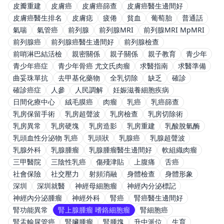
皮瓣重建
皮膚癌
皮膚癌篩查
皮膚癌醫生邊間好
皮膚癌醫生排名
皮膚痣
疲倦
貧血
葡萄胎
普通話
氣喘
氣管癌
前列腺
前列腺MRI
前列腺MRI MpMRI
前列腺癌
前列腺癌醫生邊間好
前列腺檢查
前哨淋巴結活檢
親密關係
親子關係
親子教育
青少年
青少年癌症
青少年骨癌 尤文氏肉瘤
求醫指南
求醫準備
曲妥珠單抗
去甲基化藥物
全乳切除
缺乏
確診
確診癌症
人參
人民調解
妊娠滋養細胞疾病
日間化療中心
絨毛膜癌
肉瘤
乳癌
乳癌篩查
乳房保留手術
乳房超聲波
乳房檢查
乳房切除術
乳房異常
乳房硬塊
乳房造影
乳房重建
乳酸脫氫酶
乳頭血性分泌物 乳癌
乳頭狀
乳腺癌
乳腺超聲波
乳腺外科
乳腺腫瘤
乳腺腫瘤醫生邊間好
軟組織肉瘤
三甲醫院
三陰性乳癌
傷殘津貼
上腹痛
舌癌
社會保險
社交壓力
射頻消融
身體檢查
身體形象
深圳
深圳就醫
神經母細胞瘤
神經內分泌標記
神經內分泌腫瘤
神經外科
腎癌
腎癌醫生邊間好
腎功能異常
腎上腺腫瘤 嗜鉻細胞瘤
腎細胞癌
腎盂輸尿管癌
腎臟腫瘤
腎腫塊
升中派位
生育