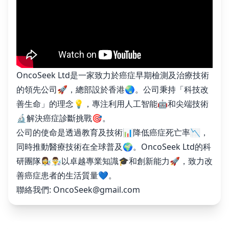
OncoSeek Ltd是一家致力於癌症早期檢測及治療技術
的領先公司🚀，總部設於香港🌏。公司秉持「科技改
善生命」的理念💡，專注利用人工智能🤖和尖端技術
🔬解決癌症診斷挑戰🎯。
公司的使命是透過教育及技術📊降低癌症死亡率📉，
同時推動醫療技術在全球普及🌍。OncoSeek Ltd的科
研團隊👩‍🔬👨‍🔬以卓越專業知識🎓和創新能力🚀，致力改
善癌症患者的生活質量💙。
聯絡我們:
OncoSeek@gmail.com