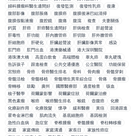
婦科腫瘤科醫生邊間好
復發監測
復發性乳癌
復康
腹部影像
腹部脹痛
腹膜癌
腹膜後淋巴結清掃
腹膜假黏液瘤
腹腔鏡
腹痛
腹瀉
複查
夫妻關係
鈣質
肝癌
肝癌醫生邊間好
肝病檢查
肝超聲波
肝毒性
肝功能
肝內膽管癌
肝切除
肝外膽管癌
肝細胞癌
肝硬化
肝臟超聲波
肝臟影像異常
感染
肛門癌
肛門出血
港澳藥械通
港大深圳醫院
港珠澳大橋
高蛋白飲食
高端體檢
睾丸癌
睾丸硬塊
告訴孩子
跟進檢查
公共交通優惠
公立醫院
功能保留
宮頸癌
骨癌
骨癌醫生排名
骨科
骨肉瘤
骨髓穿刺
骨髓活檢
骨髓移植
骨髓增生異常綜合症
骨痛
骨腫瘤
骨轉移
鼓勵
廣州
國際醫療部
過度檢查
咳血
核子醫學
荷爾蒙影響
荷爾蒙症狀
荷爾蒙治療
黑色素瘤
喉癌
喉癌醫生排名
喉鏡
壺腹癌
化療
化療副作用
化療脫髮
懷孕
緩和醫療
黃疸
回港跟進
霍奇金淋巴瘤
肌肉流失
基底細胞癌
基因檢測
急性白血病
急症室
脊椎腫瘤
脊髓腫瘤
脊柱轉移瘤
家庭
家庭傳統
家庭溝通
家長日
家族性癌症