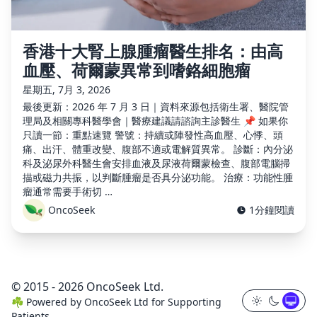
香港十大腎上腺腫瘤醫生排名：由高
血壓、荷爾蒙異常到嗜鉻細胞瘤
星期五, 7月 3, 2026
最後更新：2026 年 7 月 3 日｜資料來源包括衛生署、醫院管
理局及相關專科醫學會｜醫療建議請諮詢主診醫生 📌 如果你
只讀一節：重點速覽 警號：持續或陣發性高血壓、心悸、頭
痛、出汗、體重改變、腹部不適或電解質異常。 診斷：內分泌
科及泌尿外科醫生會安排血液及尿液荷爾蒙檢查、腹部電腦掃
描或磁力共振，以判斷腫瘤是否具分泌功能。 治療：功能性腫
瘤通常需要手術切 …
OncoSeek
1分鐘閱讀
© 2015 - 2026 OncoSeek Ltd.
☘️
Powered by
OncoSeek Ltd
for Supporting
Patients