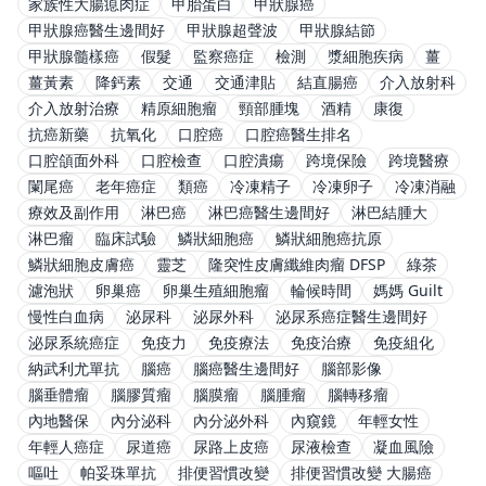
家族性大腸瘜肉症
甲胎蛋白
甲狀腺癌
甲狀腺癌醫生邊間好
甲狀腺超聲波
甲狀腺結節
甲狀腺髓樣癌
假髮
監察癌症
檢測
漿細胞疾病
薑
薑黃素
降鈣素
交通
交通津貼
結直腸癌
介入放射科
介入放射治療
精原細胞瘤
頸部腫塊
酒精
康復
抗癌新藥
抗氧化
口腔癌
口腔癌醫生排名
口腔頜面外科
口腔檢查
口腔潰瘍
跨境保險
跨境醫療
闌尾癌
老年癌症
類癌
冷凍精子
冷凍卵子
冷凍消融
療效及副作用
淋巴癌
淋巴癌醫生邊間好
淋巴結腫大
淋巴瘤
臨床試驗
鱗狀細胞癌
鱗狀細胞癌抗原
鱗狀細胞皮膚癌
靈芝
隆突性皮膚纖維肉瘤 DFSP
綠茶
濾泡狀
卵巢癌
卵巢生殖細胞瘤
輪候時間
媽媽 Guilt
慢性白血病
泌尿科
泌尿外科
泌尿系癌症醫生邊間好
泌尿系統癌症
免疫力
免疫療法
免疫治療
免疫組化
納武利尤單抗
腦癌
腦癌醫生邊間好
腦部影像
腦垂體瘤
腦膠質瘤
腦膜瘤
腦腫瘤
腦轉移瘤
內地醫保
內分泌科
內分泌外科
內窺鏡
年輕女性
年輕人癌症
尿道癌
尿路上皮癌
尿液檢查
凝血風險
嘔吐
帕妥珠單抗
排便習慣改變
排便習慣改變 大腸癌