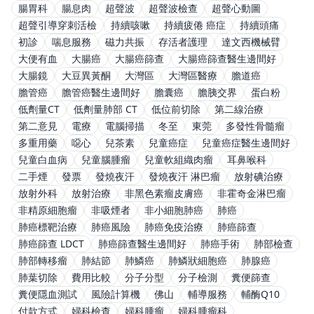
腸胃科
腸息肉
超聲波
超聲波檢查
超聲心動圖
超聲引導穿刺活檢
持續咳嗽
持續疲倦 癌症
持續頭痛
初診
喘息服務
磁力共振
存活者護理
達文西機械臂
大便有血
大腸癌
大腸癌篩查
大腸癌篩查醫生邊間好
大腸鏡
大豆異黃酮
大灣區
大灣區醫療
膽道癌
膽管癌
膽管癌醫生邊間好
膽囊癌
膽胰交界
蛋白粉
低劑量CT
低劑量肺部 CT
低位前切除
第二線治療
第二意見
電療
電腦掃描
冬至
東莞
多發性骨髓瘤
多重用藥
噁心
兒茶素
兒童癌症
兒童癌症醫生邊間好
兒童白血病
兒童腦腫瘤
兒童軟組織肉瘤
耳鼻喉科
二手煙
發票
發燒夜汗
發燒夜汗 淋巴瘤
放射碘治療
放射外科
放射治療
非黑色素瘤皮膚癌
非霍奇金淋巴瘤
非精原細胞瘤
非吸煙者
非小細胞肺癌
肺癌
肺癌標靶治療
肺癌風險
肺癌免疫治療
肺癌篩查
肺癌篩查 LDCT
肺癌篩查醫生邊間好
肺癌手術
肺部檢查
肺部轉移瘤
肺結節
肺鱗癌
肺鱗狀細胞癌
肺腺癌
肺葉切除
費用比較
分子分型
分子檢測
糞便篩查
糞便隱血測試
風險計算機
佛山
輔導服務
輔酶Q10
付款方式
婦科檢查
婦科腫瘤
婦科腫瘤科