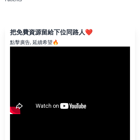
把免費資源留給下位同路人❤️
點擊廣告, 延續希望🔥