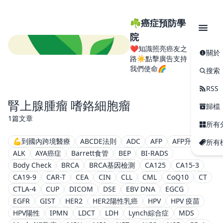
☘️癌症預防學
院
❤️知識照亮癌友之
關於
路☀️點擊廣告支持
我們使命🌈
搜索
RSS
腎上腺腫瘤 嗜鉻細胞瘤
歸檔
1篇文章
所有
💪到國內跨境醫療
ABCDE法則
ADC
AFP
AFP升高
所有
ALK
AYA癌症
Barrett食管
BEP
BI-RADS
Body Check
BRCA
BRCA基因檢測
CA125
CA15-3
CA19-9
CAR-T
CEA
CIN
CLL
CML
CoQ10
CT
CTLA-4
CUP
DICOM
DSE
EBV DNA
EGCG
EGFR
GIST
HER2
HER2陽性乳癌
HPV
HPV 疫苗
HPV陽性
IPMN
LDCT
LDH
Lynch綜合症
MDS