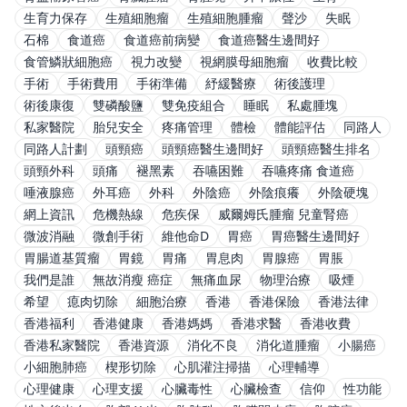
生育力保存
生殖細胞瘤
生殖細胞腫瘤
聲沙
失眠
石棉
食道癌
食道癌前病變
食道癌醫生邊間好
食管鱗狀細胞癌
視力改變
視網膜母細胞瘤
收費比較
手術
手術費用
手術準備
紓緩醫療
術後護理
術後康復
雙磷酸鹽
雙免疫組合
睡眠
私處腫塊
私家醫院
胎兒安全
疼痛管理
體檢
體能評估
同路人
同路人計劃
頭頸癌
頭頸癌醫生邊間好
頭頸癌醫生排名
頭頸外科
頭痛
褪黑素
吞嚥困難
吞嚥疼痛 食道癌
唾液腺癌
外耳癌
外科
外陰癌
外陰痕癢
外陰硬塊
網上資訊
危機熱線
危疾保
威爾姆氏腫瘤 兒童腎癌
微波消融
微創手術
維他命D
胃癌
胃癌醫生邊間好
胃腸道基質瘤
胃鏡
胃痛
胃息肉
胃腺癌
胃脹
我們是誰
無故消瘦 癌症
無痛血尿
物理治療
吸煙
希望
瘜肉切除
細胞治療
香港
香港保險
香港法律
香港福利
香港健康
香港媽媽
香港求醫
香港收費
香港私家醫院
香港資源
消化不良
消化道腫瘤
小腸癌
小細胞肺癌
楔形切除
心肌灌注掃描
心理輔導
心理健康
心理支援
心臟毒性
心臟檢查
信仰
性功能