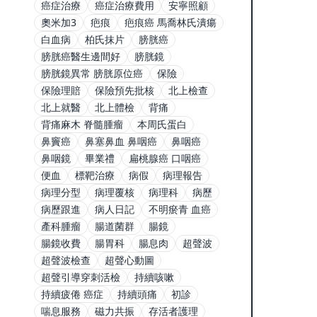
癌症治療
癌症治療費用
安寧照顧
奧米加3
疤痕
疤痕癌 馬喬林氏潰瘍
白血病
柏氏抹片
膀胱癌
膀胱癌醫生邊間好
膀胱鏡
膀胱鏡異常 膀胱原位癌
保險
保險理賠
保險預先批核
北上檢查
北上就醫
北上體檢
背痛
背痛麻木 脊髓腫瘤
本周氏蛋白
鼻竇癌
鼻塞鼻血 鼻咽癌
鼻咽癌
鼻咽鏡
畢業禮
扁桃腺癌 口咽癌
便血
標靶治療
病假
病理報告
病理分型
病理覆核
病理科
病歷
病歷跟進
病人日記
不明瘀青 血癌
產科腫瘤
腸道菌群
腸鏡
腸鏡收費
腸胃科
腸息肉
超聲波
超聲波檢查
超聲心動圖
超聲引導穿刺活檢
持續咳嗽
持續疲倦 癌症
持續頭痛
初診
喘息服務
磁力共振
存活者護理