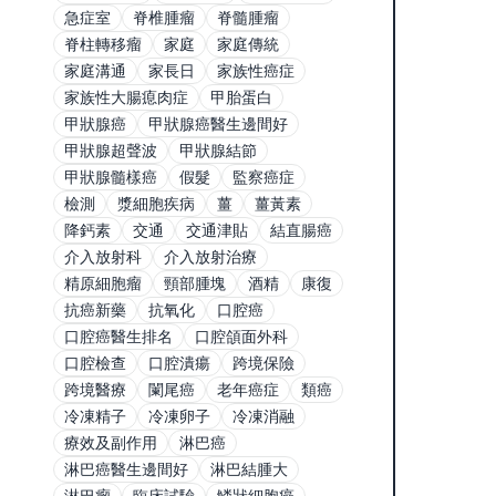
急症室
脊椎腫瘤
脊髓腫瘤
脊柱轉移瘤
家庭
家庭傳統
家庭溝通
家長日
家族性癌症
家族性大腸瘜肉症
甲胎蛋白
甲狀腺癌
甲狀腺癌醫生邊間好
甲狀腺超聲波
甲狀腺結節
甲狀腺髓樣癌
假髮
監察癌症
檢測
漿細胞疾病
薑
薑黃素
降鈣素
交通
交通津貼
結直腸癌
介入放射科
介入放射治療
精原細胞瘤
頸部腫塊
酒精
康復
抗癌新藥
抗氧化
口腔癌
口腔癌醫生排名
口腔頜面外科
口腔檢查
口腔潰瘍
跨境保險
跨境醫療
闌尾癌
老年癌症
類癌
冷凍精子
冷凍卵子
冷凍消融
療效及副作用
淋巴癌
淋巴癌醫生邊間好
淋巴結腫大
淋巴瘤
臨床試驗
鱗狀細胞癌