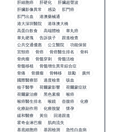
肝細胞癌
肝硬化
肝臟超聲波
肝臟影像異常
感染
肛門癌
肛門出血
港澳藥械通
港大深圳醫院
港珠澳大橋
高蛋白飲食
高端體檢
睾丸癌
睾丸硬塊
告訴孩子
跟進檢查
公共交通優惠
公立醫院
功能保留
宮頸癌
骨癌
骨癌醫生排名
骨科
骨肉瘤
骨髓穿刺
骨髓活檢
骨髓移植
骨髓增生異常綜合症
骨痛
骨腫瘤
骨轉移
鼓勵
廣州
國際醫療部
過度檢查
咳血
核子醫學
荷爾蒙影響
荷爾蒙症狀
荷爾蒙治療
黑色素瘤
喉癌
喉癌醫生排名
喉鏡
壺腹癌
化療
化療副作用
化療脫髮
懷孕
緩和醫療
黃疸
回港跟進
霍奇金淋巴瘤
肌肉流失
基底細胞癌
基因檢測
急性白血病