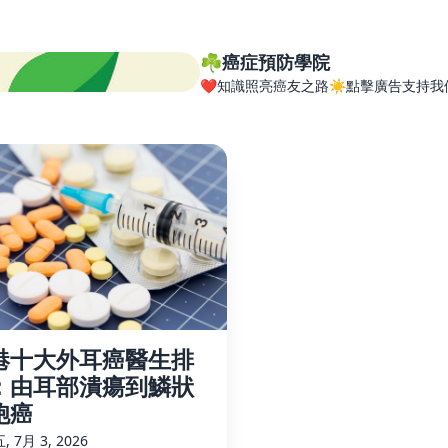
☘️癌症預防學院
❤️知識照亮癌友之路☀️點擊廣告支持我
港十大外耳癌醫生排
：由耳部潰瘍到鱗狀
胞癌
 7月 3, 2026