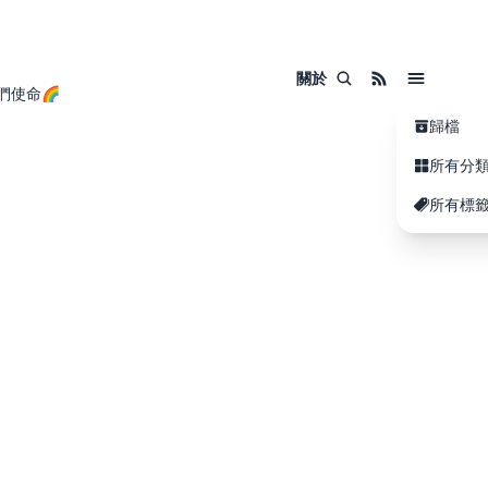
關於
們使命🌈
歸檔
所有分
所有標