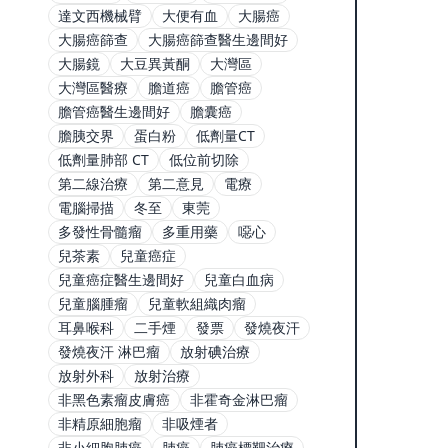
達文西機械臂
大便有血
大腸癌
大腸癌篩查
大腸癌篩查醫生邊間好
大腸鏡
大豆異黃酮
大灣區
大灣區醫療
膽道癌
膽管癌
膽管癌醫生邊間好
膽囊癌
膽胰交界
蛋白粉
低劑量CT
低劑量肺部 CT
低位前切除
第二線治療
第二意見
電療
電腦掃描
冬至
東莞
多發性骨髓瘤
多重用藥
噁心
兒茶素
兒童癌症
兒童癌症醫生邊間好
兒童白血病
兒童腦腫瘤
兒童軟組織肉瘤
耳鼻喉科
二手煙
發票
發燒夜汗
發燒夜汗 淋巴瘤
放射碘治療
放射外科
放射治療
非黑色素瘤皮膚癌
非霍奇金淋巴瘤
非精原細胞瘤
非吸煙者
非小細胞肺癌
肺癌
肺癌標靶治療