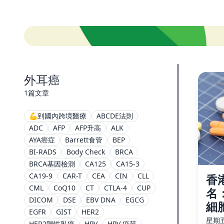
外耳癌
1篇文章
💪到國內跨境醫療
ABCDE法則
ADC
AFP
AFP升高
ALK
AYA癌症
Barrett食管
BEP
BI-RADS
Body Check
BRCA
BRCA基因檢測
CA125
CA15-3
CA19-9
CAR-T
CEA
CIN
CLL
香
CML
CoQ10
CT
CTLA-4
CUP
名
DICOM
DSE
EBV DNA
EGCG
細
EGFR
GIST
HER2
星期五,
HER2陽性乳癌
HPV
HPV 疫苗