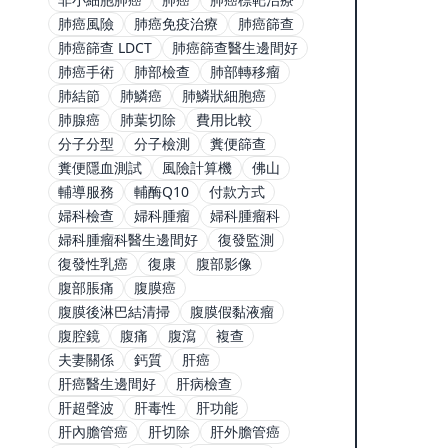
肺癌風險
肺癌免疫治療
肺癌篩查
肺癌篩查 LDCT
肺癌篩查醫生邊間好
肺癌手術
肺部檢查
肺部轉移瘤
肺結節
肺鱗癌
肺鱗狀細胞癌
肺腺癌
肺葉切除
費用比較
分子分型
分子檢測
糞便篩查
糞便隱血測試
風險計算機
佛山
輔導服務
輔酶Q10
付款方式
婦科檢查
婦科腫瘤
婦科腫瘤科
婦科腫瘤科醫生邊間好
復發監測
復發性乳癌
復康
腹部影像
腹部脹痛
腹膜癌
腹膜後淋巴結清掃
腹膜假黏液瘤
腹腔鏡
腹痛
腹瀉
複查
夫妻關係
鈣質
肝癌
肝癌醫生邊間好
肝病檢查
肝超聲波
肝毒性
肝功能
肝內膽管癌
肝切除
肝外膽管癌