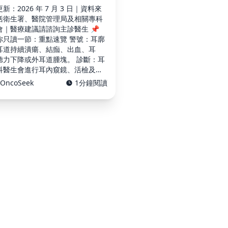
新：2026 年 7 月 3 日｜資料來
括衛生署、醫院管理局及相關專科
會｜醫療建議請諮詢主診醫生 📌
你只讀一節：重點速覽 警號：耳廓
耳道持續潰瘍、結痂、出血、耳
聽力下降或外耳道腫塊。 診斷：耳
科醫生會進行耳內窺鏡、活檢及影
查，以確定腫瘤範圍及是否侵犯中
OncoSeek
1分鐘閱讀
顱底。 治療：早期外耳癌可手術切
放射治療；若侵犯範圍較廣，可能