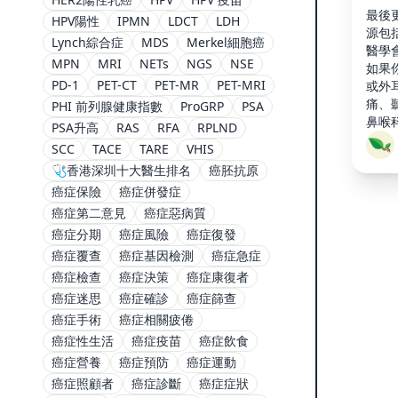
最後更
HPV陽性
IPMN
LDCT
LDH
源包
Lynch綜合症
MDS
Merkel細胞癌
醫學
MPN
MRI
NETs
NGS
NSE
如果
PD-1
PET-CT
PET-MR
PET-MRI
或外
痛、
PHI 前列腺健康指數
ProGRP
PSA
鼻喉
PSA升高
RAS
RFA
RPLND
像檢
SCC
TACE
TARE
VHIS
耳或
🩺香港深圳十大醫生排名
癌胚抗原
除或
癌症保險
癌症併發症
需 …
癌症第二意見
癌症惡病質
癌症分期
癌症風險
癌症復發
癌症覆查
癌症基因檢測
癌症急症
癌症檢查
癌症決策
癌症康復者
癌症迷思
癌症確診
癌症篩查
癌症手術
癌症相關疲倦
癌症性生活
癌症疫苗
癌症飲食
癌症營養
癌症預防
癌症運動
癌症照顧者
癌症診斷
癌症症狀