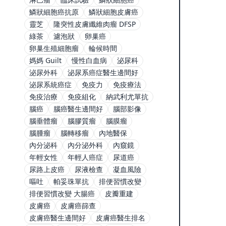
鱗狀細胞癌抗原
鱗狀細胞皮膚癌
靈芝
隆突性皮膚纖維肉瘤 DFSP
綠茶
濾泡狀
卵巢癌
卵巢生殖細胞瘤
輪候時間
媽媽 Guilt
慢性白血病
泌尿科
泌尿外科
泌尿系癌症醫生邊間好
泌尿系統癌症
免疫力
免疫療法
免疫治療
免疫組化
納武利尤單抗
腦癌
腦癌醫生邊間好
腦部影像
腦垂體瘤
腦膠質瘤
腦膜瘤
腦腫瘤
腦轉移瘤
內地醫保
內分泌科
內分泌外科
內窺鏡
年輕女性
年輕人癌症
尿道癌
尿路上皮癌
尿液檢查
凝血風險
嘔吐
帕妥珠單抗
排便習慣改變
排便習慣改變 大腸癌
皮瓣重建
皮膚癌
皮膚癌篩查
皮膚癌醫生邊間好
皮膚癌醫生排名