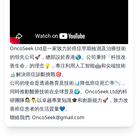
OncoSeek Ltd是一家致力於癌症早期檢測及治療技術
的領先公司🚀，總部設於香港🌏。公司秉持「科技改
善生命」的理念💡，專注利用人工智能🤖和尖端技術
🔬解決癌症診斷挑戰🎯。
公司的使命是透過教育及技術📊降低癌症死亡率📉，
同時推動醫療技術在全球普及🌍。OncoSeek Ltd的科
研團隊👩‍🔬👨‍🔬以卓越專業知識🎓和創新能力🚀，致力改
善癌症患者的生活質量💙。
聯絡我們:
OncoSeek@gmail.com