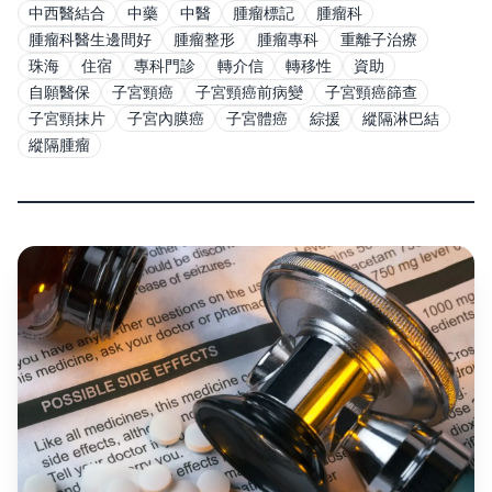
中西醫結合
中藥
中醫
腫瘤標記
腫瘤科
腫瘤科醫生邊間好
腫瘤整形
腫瘤專科
重離子治療
珠海
住宿
專科門診
轉介信
轉移性
資助
自願醫保
子宮頸癌
子宮頸癌前病變
子宮頸癌篩查
子宮頸抹片
子宮內膜癌
子宮體癌
綜援
縱隔淋巴結
縱隔腫瘤