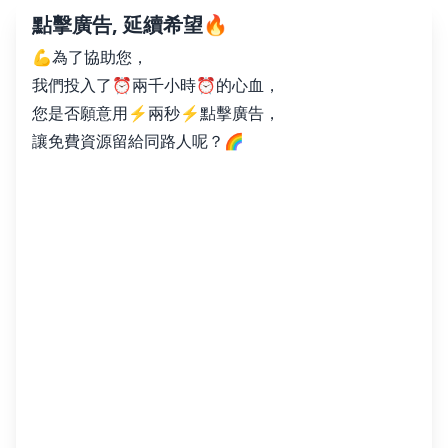
點擊廣告, 延續希望🔥
💪為了協助您，
我們投入了⏰兩千小時⏰的心血，
您是否願意用⚡️兩秒⚡️點擊廣告，
讓免費資源留給同路人呢？🌈