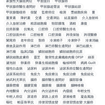
家族性大腸瘜肉症
甲胎蛋白
甲狀腺癌
甲狀腺癌醫生邊間好
甲狀腺超聲波
甲狀腺結節
甲狀腺髓樣癌
假髮
監察癌症
檢測
漿細胞疾病
薑
薑黃素
降鈣素
交通
交通津貼
結直腸癌
介入放射科
介入放射治療
精原細胞瘤
頸部腫塊
酒精
康復
抗癌新藥
抗氧化
口腔癌
口腔癌醫生排名
口腔頜面外科
口腔檢查
口腔潰瘍
跨境保險
跨境醫療
闌尾癌
老年癌症
類癌
冷凍精子
冷凍卵子
冷凍消融
療效及副作用
淋巴癌
淋巴癌醫生邊間好
淋巴結腫大
淋巴瘤
臨床試驗
鱗狀細胞癌
鱗狀細胞癌抗原
鱗狀細胞皮膚癌
靈芝
隆突性皮膚纖維肉瘤 DFSP
綠茶
濾泡狀
卵巢癌
卵巢生殖細胞瘤
輪候時間
媽媽 Guilt
慢性白血病
泌尿科
泌尿外科
泌尿系癌症醫生邊間好
泌尿系統癌症
免疫力
免疫療法
免疫治療
免疫組化
納武利尤單抗
腦癌
腦癌醫生邊間好
腦部影像
腦垂體瘤
腦膠質瘤
腦膜瘤
腦腫瘤
腦轉移瘤
內地醫保
內分泌科
內分泌外科
內窺鏡
年輕女性
年輕人癌症
尿道癌
尿路上皮癌
尿液檢查
凝血風險
嘔吐
帕妥珠單抗
排便習慣改變
排便習慣改變 大腸癌