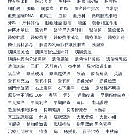
性交後出血
胸部 X 光
胸肺科
胸膜間皮瘤
胸腔癌
胸腔鏡
胸痛
胸腺瘤
血癌
血癌醫生排名
血常規
血漿游離DNA
血精症
血尿
血液科
循環腫瘤細胞
牙科
牙科評估
眼眶腫瘤 眼癌
腰痛
藥物相互作用
伊匹木單抗
醫管局
醫管局先導計劃
醫健通
醫療報告
醫療翻譯
醫療費用
醫療費用減免
醫療風險
醫療糾紛
醫生資料參考
胰管內乳頭狀黏液性腫瘤
胰臟癌
胰臟癌風險
胰臟癌醫生邊間好
胰臟囊腫
胰臟神經內分泌腫瘤
遺傳風險
遺傳性卵巢癌
遺傳性乳癌
遺傳諮詢
乙肝
乙肝疫苗
益生菌
異常陰道出血
陰莖癌
陰莖硬塊
陰囊超聲波
飲酒
飲食建議
英語
營養補充品
營養不良
營養師
影像光碟
影像檢查
幽門螺旋菌
右上腹痛
右下腹痛
魚油
原發性不明癌
原發性不明癌 CUP
粵語
雲芝
運動復康
早期癌症篩查
早期鱗癌
早期乳癌
早期篩查
造口
造口護理
造血幹細胞移植
長期隨訪
長者醫療券
照顧者
真正認識癌症
針灸
症狀查詢
支氣管鏡
支援小組
直腸癌
植物雌激素
職場權益
指甲黑線 黑色素瘤
治療期間飲食
痔瘡
痣
痣變化
質子治療
中秋節