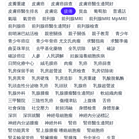
皮瓣重建
皮膚癌
皮膚癌篩查
皮膚癌醫生邊間好
皮膚癌醫生排名
皮膚痣
疲倦
貧血
葡萄胎
普通話
氣喘
氣管癌
前列腺
前列腺MRI
前列腺MRI MpMRI
前列腺癌
前列腺癌醫生邊間好
前列腺檢查
前哨淋巴結活檢
親密關係
親子關係
親子教育
青少年
青少年癌症
青少年骨癌 尤文氏肉瘤
求醫指南
求醫準備
曲妥珠單抗
去甲基化藥物
全乳切除
缺乏
確診
確診癌症
人參
人民調解
妊娠滋養細胞疾病
日間化療中心
絨毛膜癌
肉瘤
乳癌
乳癌篩查
乳房保留手術
乳房超聲波
乳房檢查
乳房切除術
乳房異常
乳房硬塊
乳房造影
乳房重建
乳酸脫氫酶
乳頭血性分泌物 乳癌
乳頭狀
乳腺癌
乳腺超聲波
乳腺外科
乳腺腫瘤
乳腺腫瘤醫生邊間好
軟組織肉瘤
三甲醫院
三陰性乳癌
傷殘津貼
上腹痛
舌癌
社會保險
社交壓力
射頻消融
身體檢查
身體形象
深圳
深圳就醫
神經母細胞瘤
神經內分泌標記
神經內分泌腫瘤
神經外科
腎癌
腎癌醫生邊間好
腎功能異常
腎上腺腫瘤 嗜鉻細胞瘤
腎細胞癌
腎盂輸尿管癌
腎臟腫瘤
腎腫塊
升中派位
生育