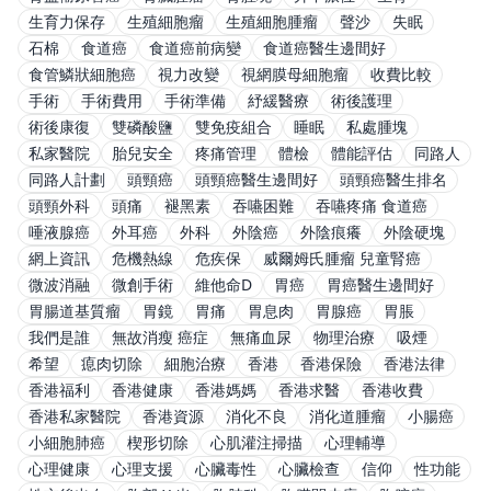
生育力保存
生殖細胞瘤
生殖細胞腫瘤
聲沙
失眠
石棉
食道癌
食道癌前病變
食道癌醫生邊間好
食管鱗狀細胞癌
視力改變
視網膜母細胞瘤
收費比較
手術
手術費用
手術準備
紓緩醫療
術後護理
術後康復
雙磷酸鹽
雙免疫組合
睡眠
私處腫塊
私家醫院
胎兒安全
疼痛管理
體檢
體能評估
同路人
同路人計劃
頭頸癌
頭頸癌醫生邊間好
頭頸癌醫生排名
頭頸外科
頭痛
褪黑素
吞嚥困難
吞嚥疼痛 食道癌
唾液腺癌
外耳癌
外科
外陰癌
外陰痕癢
外陰硬塊
網上資訊
危機熱線
危疾保
威爾姆氏腫瘤 兒童腎癌
微波消融
微創手術
維他命D
胃癌
胃癌醫生邊間好
胃腸道基質瘤
胃鏡
胃痛
胃息肉
胃腺癌
胃脹
我們是誰
無故消瘦 癌症
無痛血尿
物理治療
吸煙
希望
瘜肉切除
細胞治療
香港
香港保險
香港法律
香港福利
香港健康
香港媽媽
香港求醫
香港收費
香港私家醫院
香港資源
消化不良
消化道腫瘤
小腸癌
小細胞肺癌
楔形切除
心肌灌注掃描
心理輔導
心理健康
心理支援
心臟毒性
心臟檢查
信仰
性功能