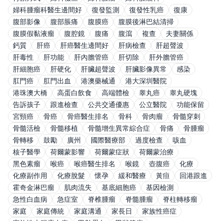
婦科腫瘤科醫生邊間好
復發監測
復發性乳癌
復康
腹部影像
腹部脹痛
腹膜癌
腹膜後淋巴結清掃
腹膜假黏液瘤
腹腔鏡
腹痛
腹瀉
複查
夫妻關係
鈣質
肝癌
肝癌醫生邊間好
肝病檢查
肝超聲波
肝毒性
肝功能
肝內膽管癌
肝切除
肝外膽管癌
肝細胞癌
肝硬化
肝臟超聲波
肝臟影像異常
感染
肛門癌
肛門出血
港澳藥械通
港大深圳醫院
港珠澳大橋
高蛋白飲食
高端體檢
睾丸癌
睾丸硬塊
告訴孩子
跟進檢查
公共交通優惠
公立醫院
功能保留
宮頸癌
骨癌
骨癌醫生排名
骨科
骨肉瘤
骨髓穿刺
骨髓活檢
骨髓移植
骨髓增生異常綜合症
骨痛
骨腫瘤
骨轉移
鼓勵
廣州
國際醫療部
過度檢查
咳血
核子醫學
荷爾蒙影響
荷爾蒙症狀
荷爾蒙治療
黑色素瘤
喉癌
喉癌醫生排名
喉鏡
壺腹癌
化療
化療副作用
化療脫髮
懷孕
緩和醫療
黃疸
回港跟進
霍奇金淋巴瘤
肌肉流失
基底細胞癌
基因檢測
急性白血病
急症室
脊椎腫瘤
脊髓腫瘤
脊柱轉移瘤
家庭
家庭傳統
家庭溝通
家長日
家族性癌症