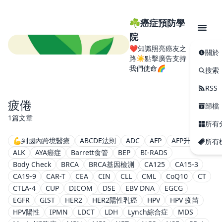
☘️癌症預防學
院
❤️知識照亮癌友之
關於
路☀️點擊廣告支持
我們使命🌈
搜索
RSS
疲倦
歸檔
1篇文章
所有
💪到國內跨境醫療
ABCDE法則
ADC
AFP
AFP升高
所有
ALK
AYA癌症
Barrett食管
BEP
BI-RADS
Body Check
BRCA
BRCA基因檢測
CA125
CA15-3
CA19-9
CAR-T
CEA
CIN
CLL
CML
CoQ10
CT
CTLA-4
CUP
DICOM
DSE
EBV DNA
EGCG
EGFR
GIST
HER2
HER2陽性乳癌
HPV
HPV 疫苗
HPV陽性
IPMN
LDCT
LDH
Lynch綜合症
MDS