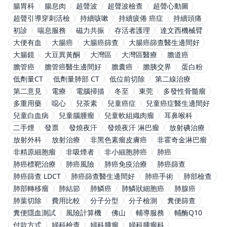
腸胃科
腸息肉
超聲波
超聲波檢查
超聲心動圖
超聲引導穿刺活檢
持續咳嗽
持續疲倦 癌症
持續頭痛
初診
喘息服務
磁力共振
存活者護理
達文西機械臂
大便有血
大腸癌
大腸癌篩查
大腸癌篩查醫生邊間好
大腸鏡
大豆異黃酮
大灣區
大灣區醫療
膽道癌
膽管癌
膽管癌醫生邊間好
膽囊癌
膽胰交界
蛋白粉
低劑量CT
低劑量肺部 CT
低位前切除
第二線治療
第二意見
電療
電腦掃描
冬至
東莞
多發性骨髓瘤
多重用藥
噁心
兒茶素
兒童癌症
兒童癌症醫生邊間好
兒童白血病
兒童腦腫瘤
兒童軟組織肉瘤
耳鼻喉科
二手煙
發票
發燒夜汗
發燒夜汗 淋巴瘤
放射碘治療
放射外科
放射治療
非黑色素瘤皮膚癌
非霍奇金淋巴瘤
非精原細胞瘤
非吸煙者
非小細胞肺癌
肺癌
肺癌標靶治療
肺癌風險
肺癌免疫治療
肺癌篩查
肺癌篩查 LDCT
肺癌篩查醫生邊間好
肺癌手術
肺部檢查
肺部轉移瘤
肺結節
肺鱗癌
肺鱗狀細胞癌
肺腺癌
肺葉切除
費用比較
分子分型
分子檢測
糞便篩查
糞便隱血測試
風險計算機
佛山
輔導服務
輔酶Q10
付款方式
婦科檢查
婦科腫瘤
婦科腫瘤科