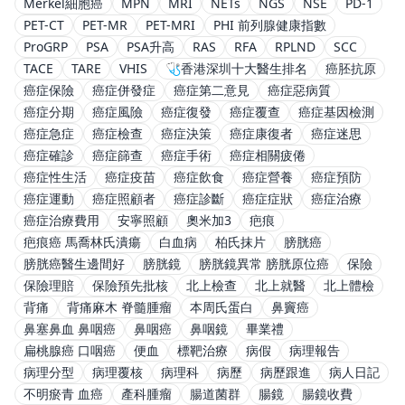
Merkel細胞癌
MPN
MRI
NETs
NGS
NSE
PD-1
PET-CT
PET-MR
PET-MRI
PHI 前列腺健康指數
ProGRP
PSA
PSA升高
RAS
RFA
RPLND
SCC
TACE
TARE
VHIS
🩺香港深圳十大醫生排名
癌胚抗原
癌症保險
癌症併發症
癌症第二意見
癌症惡病質
癌症分期
癌症風險
癌症復發
癌症覆查
癌症基因檢測
癌症急症
癌症檢查
癌症決策
癌症康復者
癌症迷思
癌症確診
癌症篩查
癌症手術
癌症相關疲倦
癌症性生活
癌症疫苗
癌症飲食
癌症營養
癌症預防
癌症運動
癌症照顧者
癌症診斷
癌症症狀
癌症治療
癌症治療費用
安寧照顧
奧米加3
疤痕
疤痕癌 馬喬林氏潰瘍
白血病
柏氏抹片
膀胱癌
膀胱癌醫生邊間好
膀胱鏡
膀胱鏡異常 膀胱原位癌
保險
保險理賠
保險預先批核
北上檢查
北上就醫
北上體檢
背痛
背痛麻木 脊髓腫瘤
本周氏蛋白
鼻竇癌
鼻塞鼻血 鼻咽癌
鼻咽癌
鼻咽鏡
畢業禮
扁桃腺癌 口咽癌
便血
標靶治療
病假
病理報告
病理分型
病理覆核
病理科
病歷
病歷跟進
病人日記
不明瘀青 血癌
產科腫瘤
腸道菌群
腸鏡
腸鏡收費