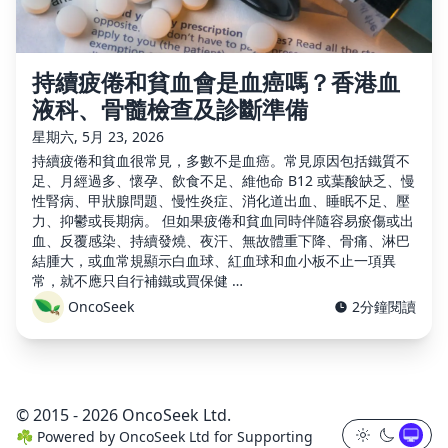
持續疲倦和貧血會是血癌嗎？香港血
液科、骨髓檢查及診斷準備
星期六, 5月 23, 2026
持續疲倦和貧血很常見，多數不是血癌。常見原因包括鐵質不
足、月經過多、懷孕、飲食不足、維他命 B12 或葉酸缺乏、慢
性腎病、甲狀腺問題、慢性炎症、消化道出血、睡眠不足、壓
力、抑鬱或長期病。 但如果疲倦和貧血同時伴隨容易瘀傷或出
血、反覆感染、持續發燒、夜汗、無故體重下降、骨痛、淋巴
結腫大，或血常規顯示白血球、紅血球和血小板不止一項異
常，就不應只自行補鐵或買保健 …
OncoSeek
2分鐘閱讀
© 2015 - 2026 OncoSeek Ltd.
☘️
Powered by
OncoSeek Ltd
for Supporting