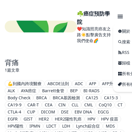
☘️癌症預防學
院
❤️知識照亮癌友之
關於
路☀️點擊廣告支持
我們使命🌈
搜索
RSS
背痛
歸檔
1篇文章
所有
💪到國內跨境醫療
ABCDE法則
ADC
AFP
AFP升高
所有
ALK
AYA癌症
Barrett食管
BEP
BI-RADS
Body Check
BRCA
BRCA基因檢測
CA125
CA15-3
CA19-9
CAR-T
CEA
CIN
CLL
CML
CoQ10
CT
CTLA-4
CUP
DICOM
DSE
EBV DNA
EGCG
EGFR
GIST
HER2
HER2陽性乳癌
HPV
HPV 疫苗
HPV陽性
IPMN
LDCT
LDH
Lynch綜合症
MDS