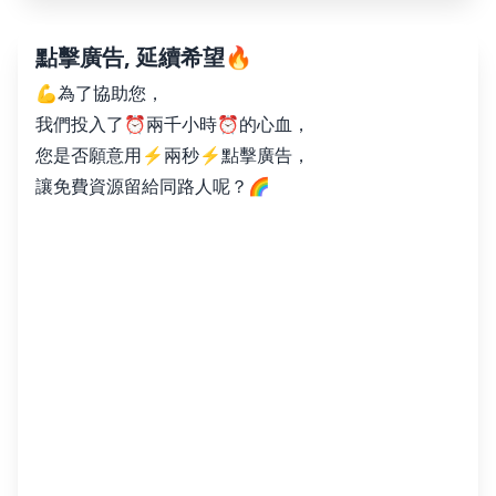
點擊廣告, 延續希望🔥
💪為了協助您，
我們投入了⏰兩千小時⏰的心血，
您是否願意用⚡️兩秒⚡️點擊廣告，
讓免費資源留給同路人呢？🌈