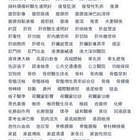
婦科腫瘤科醫生邊間好
復發監測
復發性乳癌
復康
腹部影像
腹部脹痛
腹膜癌
腹膜後淋巴結清掃
腹膜假黏液瘤
腹腔鏡
腹痛
腹瀉
複查
夫妻關係
鈣質
肝癌
肝癌醫生邊間好
肝病檢查
肝超聲波
肝毒性
肝功能
肝內膽管癌
肝切除
肝外膽管癌
肝細胞癌
肝硬化
肝臟超聲波
肝臟影像異常
感染
肛門癌
肛門出血
港澳藥械通
港大深圳醫院
港珠澳大橋
高蛋白飲食
高端體檢
睾丸癌
睾丸硬塊
告訴孩子
跟進檢查
公共交通優惠
公立醫院
功能保留
宮頸癌
骨癌
骨癌醫生排名
骨科
骨肉瘤
骨髓穿刺
骨髓活檢
骨髓移植
骨髓增生異常綜合症
骨痛
骨腫瘤
骨轉移
鼓勵
廣州
國際醫療部
過度檢查
咳血
核子醫學
荷爾蒙影響
荷爾蒙症狀
荷爾蒙治療
黑色素瘤
喉癌
喉癌醫生排名
喉鏡
壺腹癌
化療
化療副作用
化療脫髮
懷孕
緩和醫療
黃疸
回港跟進
霍奇金淋巴瘤
肌肉流失
基底細胞癌
基因檢測
急性白血病
急症室
脊椎腫瘤
脊髓腫瘤
脊柱轉移瘤
家庭
家庭傳統
家庭溝通
家長日
家族性癌症