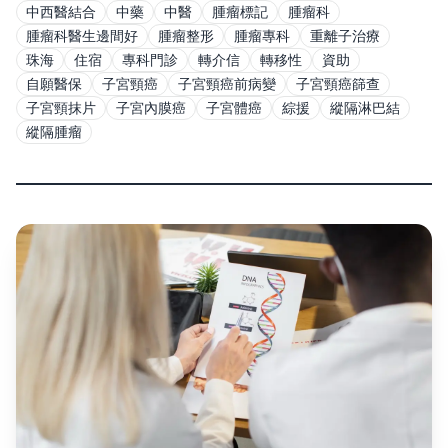
中西醫結合
中藥
中醫
腫瘤標記
腫瘤科
腫瘤科醫生邊間好
腫瘤整形
腫瘤專科
重離子治療
珠海
住宿
專科門診
轉介信
轉移性
資助
自願醫保
子宮頸癌
子宮頸癌前病變
子宮頸癌篩查
子宮頸抹片
子宮內膜癌
子宮體癌
綜援
縱隔淋巴結
縱隔腫瘤