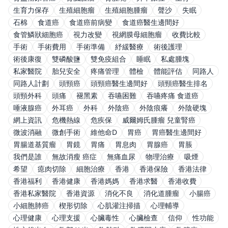
生育力保存
生殖細胞瘤
生殖細胞腫瘤
聲沙
失眠
石棉
食道癌
食道癌前病變
食道癌醫生邊間好
食管鱗狀細胞癌
視力改變
視網膜母細胞瘤
收費比較
手術
手術費用
手術準備
紓緩醫療
術後護理
術後康復
雙磷酸鹽
雙免疫組合
睡眠
私處腫塊
私家醫院
胎兒安全
疼痛管理
體檢
體能評估
同路人
同路人計劃
頭頸癌
頭頸癌醫生邊間好
頭頸癌醫生排名
頭頸外科
頭痛
褪黑素
吞嚥困難
吞嚥疼痛 食道癌
唾液腺癌
外耳癌
外科
外陰癌
外陰痕癢
外陰硬塊
網上資訊
危機熱線
危疾保
威爾姆氏腫瘤 兒童腎癌
微波消融
微創手術
維他命D
胃癌
胃癌醫生邊間好
胃腸道基質瘤
胃鏡
胃痛
胃息肉
胃腺癌
胃脹
我們是誰
無故消瘦 癌症
無痛血尿
物理治療
吸煙
希望
瘜肉切除
細胞治療
香港
香港保險
香港法律
香港福利
香港健康
香港媽媽
香港求醫
香港收費
香港私家醫院
香港資源
消化不良
消化道腫瘤
小腸癌
小細胞肺癌
楔形切除
心肌灌注掃描
心理輔導
心理健康
心理支援
心臟毒性
心臟檢查
信仰
性功能