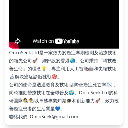
OncoSeek Ltd是一家致力於癌症早期檢測及治療技術
的領先公司🚀，總部設於香港🌏。公司秉持「科技改
善生命」的理念💡，專注利用人工智能🤖和尖端技術
🔬解決癌症診斷挑戰🎯。
公司的使命是透過教育及技術📊降低癌症死亡率📉，
同時推動醫療技術在全球普及🌍。OncoSeek Ltd的科
研團隊👩‍🔬👨‍🔬以卓越專業知識🎓和創新能力🚀，致力改
善癌症患者的生活質量💙。
聯絡我們:
OncoSeek@gmail.com