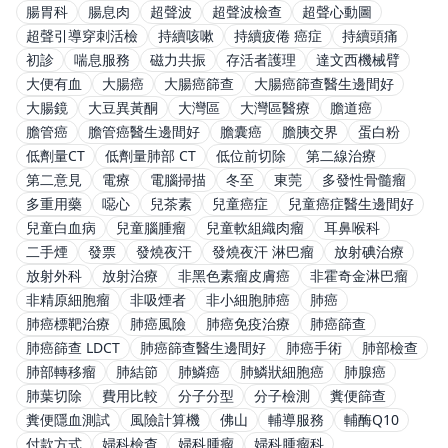
腸胃科
腸息肉
超聲波
超聲波檢查
超聲心動圖
超聲引導穿刺活檢
持續咳嗽
持續疲倦 癌症
持續頭痛
初診
喘息服務
磁力共振
存活者護理
達文西機械臂
大便有血
大腸癌
大腸癌篩查
大腸癌篩查醫生邊間好
大腸鏡
大豆異黃酮
大灣區
大灣區醫療
膽道癌
膽管癌
膽管癌醫生邊間好
膽囊癌
膽胰交界
蛋白粉
低劑量CT
低劑量肺部 CT
低位前切除
第二線治療
第二意見
電療
電腦掃描
冬至
東莞
多發性骨髓瘤
多重用藥
噁心
兒茶素
兒童癌症
兒童癌症醫生邊間好
兒童白血病
兒童腦腫瘤
兒童軟組織肉瘤
耳鼻喉科
二手煙
發票
發燒夜汗
發燒夜汗 淋巴瘤
放射碘治療
放射外科
放射治療
非黑色素瘤皮膚癌
非霍奇金淋巴瘤
非精原細胞瘤
非吸煙者
非小細胞肺癌
肺癌
肺癌標靶治療
肺癌風險
肺癌免疫治療
肺癌篩查
肺癌篩查 LDCT
肺癌篩查醫生邊間好
肺癌手術
肺部檢查
肺部轉移瘤
肺結節
肺鱗癌
肺鱗狀細胞癌
肺腺癌
肺葉切除
費用比較
分子分型
分子檢測
糞便篩查
糞便隱血測試
風險計算機
佛山
輔導服務
輔酶Q10
付款方式
婦科檢查
婦科腫瘤
婦科腫瘤科