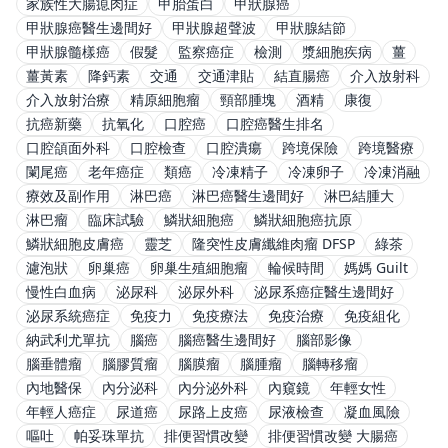
家族性大腸瘜肉症
甲胎蛋白
甲狀腺癌
甲狀腺癌醫生邊間好
甲狀腺超聲波
甲狀腺結節
甲狀腺髓樣癌
假髮
監察癌症
檢測
漿細胞疾病
薑
薑黃素
降鈣素
交通
交通津貼
結直腸癌
介入放射科
介入放射治療
精原細胞瘤
頸部腫塊
酒精
康復
抗癌新藥
抗氧化
口腔癌
口腔癌醫生排名
口腔頜面外科
口腔檢查
口腔潰瘍
跨境保險
跨境醫療
闌尾癌
老年癌症
類癌
冷凍精子
冷凍卵子
冷凍消融
療效及副作用
淋巴癌
淋巴癌醫生邊間好
淋巴結腫大
淋巴瘤
臨床試驗
鱗狀細胞癌
鱗狀細胞癌抗原
鱗狀細胞皮膚癌
靈芝
隆突性皮膚纖維肉瘤 DFSP
綠茶
濾泡狀
卵巢癌
卵巢生殖細胞瘤
輪候時間
媽媽 Guilt
慢性白血病
泌尿科
泌尿外科
泌尿系癌症醫生邊間好
泌尿系統癌症
免疫力
免疫療法
免疫治療
免疫組化
納武利尤單抗
腦癌
腦癌醫生邊間好
腦部影像
腦垂體瘤
腦膠質瘤
腦膜瘤
腦腫瘤
腦轉移瘤
內地醫保
內分泌科
內分泌外科
內窺鏡
年輕女性
年輕人癌症
尿道癌
尿路上皮癌
尿液檢查
凝血風險
嘔吐
帕妥珠單抗
排便習慣改變
排便習慣改變 大腸癌