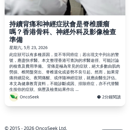
持續背痛和神經症狀會是脊椎腫瘤
嗎？香港骨科、神經外科及影像檢查
準備
星期六, 5月 23, 2026
此症狀可以有多種原因，並不等同癌症；若出現文中列出的警
號，應盡快求醫。本文整理香港可查詢的求醫途徑、可能討論
的檢查及費用準備。 背痛是極為常見的症狀，絕大多數由肌肉
勞損、椎間盤突出、脊椎退化或姿勢不良引起。然而，如果背
痛持續惡化、夜間痛醒、或伴隨神經症狀，就應由醫生評估。
本文為健康教育資料，不能診斷成因、排除癌症，亦不代替醫
生按你的症狀、病歷及檢查結果作出 …
OncoSeek
2分鐘閱讀
© 2015 - 2026 OncoSeek Ltd.