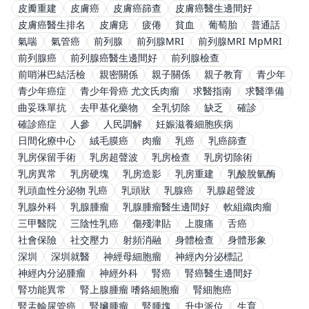
皮瓣重建
皮膚癌
皮膚癌篩查
皮膚癌醫生邊間好
皮膚癌醫生排名
皮膚痣
疲倦
貧血
葡萄胎
普通話
氣喘
氣管癌
前列腺
前列腺MRI
前列腺MRI MpMRI
前列腺癌
前列腺癌醫生邊間好
前列腺檢查
前哨淋巴結活檢
親密關係
親子關係
親子教育
青少年
青少年癌症
青少年骨癌 尤文氏肉瘤
求醫指南
求醫準備
曲妥珠單抗
去甲基化藥物
全乳切除
缺乏
確診
確診癌症
人參
人民調解
妊娠滋養細胞疾病
日間化療中心
絨毛膜癌
肉瘤
乳癌
乳癌篩查
乳房保留手術
乳房超聲波
乳房檢查
乳房切除術
乳房異常
乳房硬塊
乳房造影
乳房重建
乳酸脫氫酶
乳頭血性分泌物 乳癌
乳頭狀
乳腺癌
乳腺超聲波
乳腺外科
乳腺腫瘤
乳腺腫瘤醫生邊間好
軟組織肉瘤
三甲醫院
三陰性乳癌
傷殘津貼
上腹痛
舌癌
社會保險
社交壓力
射頻消融
身體檢查
身體形象
深圳
深圳就醫
神經母細胞瘤
神經內分泌標記
神經內分泌腫瘤
神經外科
腎癌
腎癌醫生邊間好
腎功能異常
腎上腺腫瘤 嗜鉻細胞瘤
腎細胞癌
腎盂輸尿管癌
腎臟腫瘤
腎腫塊
升中派位
生育