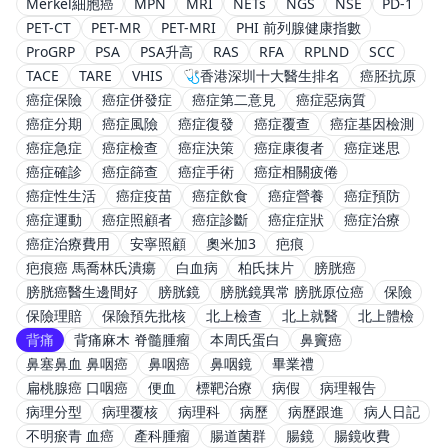
Merkel細胞癌
MPN
MRI
NETs
NGS
NSE
PD-1
PET-CT
PET-MR
PET-MRI
PHI 前列腺健康指數
ProGRP
PSA
PSA升高
RAS
RFA
RPLND
SCC
TACE
TARE
VHIS
🩺香港深圳十大醫生排名
癌胚抗原
癌症保險
癌症併發症
癌症第二意見
癌症惡病質
癌症分期
癌症風險
癌症復發
癌症覆查
癌症基因檢測
癌症急症
癌症檢查
癌症決策
癌症康復者
癌症迷思
癌症確診
癌症篩查
癌症手術
癌症相關疲倦
癌症性生活
癌症疫苗
癌症飲食
癌症營養
癌症預防
癌症運動
癌症照顧者
癌症診斷
癌症症狀
癌症治療
癌症治療費用
安寧照顧
奧米加3
疤痕
疤痕癌 馬喬林氏潰瘍
白血病
柏氏抹片
膀胱癌
膀胱癌醫生邊間好
膀胱鏡
膀胱鏡異常 膀胱原位癌
保險
保險理賠
保險預先批核
北上檢查
北上就醫
北上體檢
背痛
背痛麻木 脊髓腫瘤
本周氏蛋白
鼻竇癌
鼻塞鼻血 鼻咽癌
鼻咽癌
鼻咽鏡
畢業禮
扁桃腺癌 口咽癌
便血
標靶治療
病假
病理報告
病理分型
病理覆核
病理科
病歷
病歷跟進
病人日記
不明瘀青 血癌
產科腫瘤
腸道菌群
腸鏡
腸鏡收費