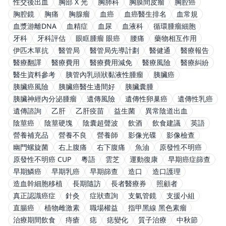
性交後出血
胸部 X 光
胸肺科
胸膜間皮瘤
胸腔癌
胸腔鏡
胸痛
胸腺瘤
血癌
血癌醫生排名
血常規
血漿游離DNA
血精症
血尿
血液科
循環腫瘤細胞
牙科
牙科評估
眼眶腫瘤 眼癌
腰痛
藥物相互作用
伊匹木單抗
醫管局
醫管局先導計劃
醫健通
醫療報告
醫療翻譯
醫療費用
醫療費用減免
醫療風險
醫療糾紛
醫生資料參考
胰管內乳頭狀黏液性腫瘤
胰臟癌
胰臟癌風險
胰臟癌醫生邊間好
胰臟囊腫
胰臟神經內分泌腫瘤
遺傳風險
遺傳性卵巢癌
遺傳性乳癌
遺傳諮詢
乙肝
乙肝疫苗
益生菌
異常陰道出血
陰莖癌
陰莖硬塊
陰囊超聲波
飲酒
飲食建議
英語
營養補充品
營養不良
營養師
影像光碟
影像檢查
幽門螺旋菌
右上腹痛
右下腹痛
魚油
原發性不明癌
原發性不明癌 CUP
粵語
雲芝
運動復康
早期癌症篩查
早期鱗癌
早期乳癌
早期篩查
造口
造口護理
造血幹細胞移植
長期隨訪
長者醫療券
照顧者
真正認識癌症
針灸
症狀查詢
支氣管鏡
支援小組
直腸癌
植物雌激素
職場權益
指甲黑線 黑色素瘤
治療期間飲食
痔瘡
痣
痣變化
質子治療
中秋節