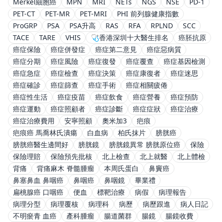
Merkel細胞癌
MPN
MRI
NETs
NGS
NSE
PD-1
PET-CT
PET-MR
PET-MRI
PHI 前列腺健康指數
ProGRP
PSA
PSA升高
RAS
RFA
RPLND
SCC
TACE
TARE
VHIS
🩺香港深圳十大醫生排名
癌胚抗原
癌症保險
癌症併發症
癌症第二意見
癌症惡病質
癌症分期
癌症風險
癌症復發
癌症覆查
癌症基因檢測
癌症急症
癌症檢查
癌症決策
癌症康復者
癌症迷思
癌症確診
癌症篩查
癌症手術
癌症相關疲倦
癌症性生活
癌症疫苗
癌症飲食
癌症營養
癌症預防
癌症運動
癌症照顧者
癌症診斷
癌症症狀
癌症治療
癌症治療費用
安寧照顧
奧米加3
疤痕
疤痕癌 馬喬林氏潰瘍
白血病
柏氏抹片
膀胱癌
膀胱癌醫生邊間好
膀胱鏡
膀胱鏡異常 膀胱原位癌
保險
保險理賠
保險預先批核
北上檢查
北上就醫
北上體檢
背痛
背痛麻木 脊髓腫瘤
本周氏蛋白
鼻竇癌
鼻塞鼻血 鼻咽癌
鼻咽癌
鼻咽鏡
畢業禮
扁桃腺癌 口咽癌
便血
標靶治療
病假
病理報告
病理分型
病理覆核
病理科
病歷
病歷跟進
病人日記
不明瘀青 血癌
產科腫瘤
腸道菌群
腸鏡
腸鏡收費