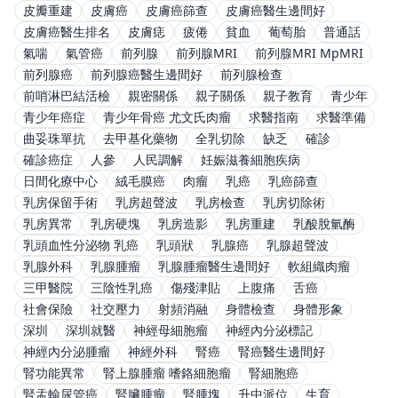
皮瓣重建
皮膚癌
皮膚癌篩查
皮膚癌醫生邊間好
皮膚癌醫生排名
皮膚痣
疲倦
貧血
葡萄胎
普通話
氣喘
氣管癌
前列腺
前列腺MRI
前列腺MRI MpMRI
前列腺癌
前列腺癌醫生邊間好
前列腺檢查
前哨淋巴結活檢
親密關係
親子關係
親子教育
青少年
青少年癌症
青少年骨癌 尤文氏肉瘤
求醫指南
求醫準備
曲妥珠單抗
去甲基化藥物
全乳切除
缺乏
確診
確診癌症
人參
人民調解
妊娠滋養細胞疾病
日間化療中心
絨毛膜癌
肉瘤
乳癌
乳癌篩查
乳房保留手術
乳房超聲波
乳房檢查
乳房切除術
乳房異常
乳房硬塊
乳房造影
乳房重建
乳酸脫氫酶
乳頭血性分泌物 乳癌
乳頭狀
乳腺癌
乳腺超聲波
乳腺外科
乳腺腫瘤
乳腺腫瘤醫生邊間好
軟組織肉瘤
三甲醫院
三陰性乳癌
傷殘津貼
上腹痛
舌癌
社會保險
社交壓力
射頻消融
身體檢查
身體形象
深圳
深圳就醫
神經母細胞瘤
神經內分泌標記
神經內分泌腫瘤
神經外科
腎癌
腎癌醫生邊間好
腎功能異常
腎上腺腫瘤 嗜鉻細胞瘤
腎細胞癌
腎盂輸尿管癌
腎臟腫瘤
腎腫塊
升中派位
生育