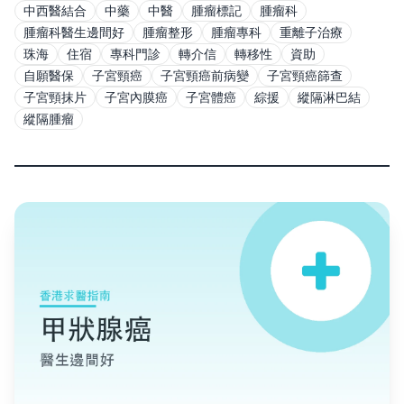
中西醫結合
中藥
中醫
腫瘤標記
腫瘤科
腫瘤科醫生邊間好
腫瘤整形
腫瘤專科
重離子治療
珠海
住宿
專科門診
轉介信
轉移性
資助
自願醫保
子宮頸癌
子宮頸癌前病變
子宮頸癌篩查
子宮頸抹片
子宮內膜癌
子宮體癌
綜援
縱隔淋巴結
縱隔腫瘤