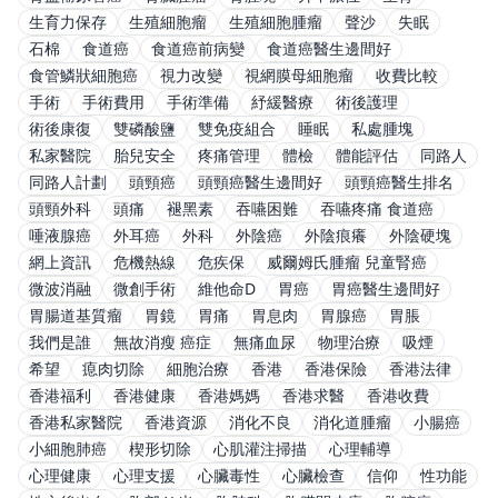
生育力保存
生殖細胞瘤
生殖細胞腫瘤
聲沙
失眠
石棉
食道癌
食道癌前病變
食道癌醫生邊間好
食管鱗狀細胞癌
視力改變
視網膜母細胞瘤
收費比較
手術
手術費用
手術準備
紓緩醫療
術後護理
術後康復
雙磷酸鹽
雙免疫組合
睡眠
私處腫塊
私家醫院
胎兒安全
疼痛管理
體檢
體能評估
同路人
同路人計劃
頭頸癌
頭頸癌醫生邊間好
頭頸癌醫生排名
頭頸外科
頭痛
褪黑素
吞嚥困難
吞嚥疼痛 食道癌
唾液腺癌
外耳癌
外科
外陰癌
外陰痕癢
外陰硬塊
網上資訊
危機熱線
危疾保
威爾姆氏腫瘤 兒童腎癌
微波消融
微創手術
維他命D
胃癌
胃癌醫生邊間好
胃腸道基質瘤
胃鏡
胃痛
胃息肉
胃腺癌
胃脹
我們是誰
無故消瘦 癌症
無痛血尿
物理治療
吸煙
希望
瘜肉切除
細胞治療
香港
香港保險
香港法律
香港福利
香港健康
香港媽媽
香港求醫
香港收費
香港私家醫院
香港資源
消化不良
消化道腫瘤
小腸癌
小細胞肺癌
楔形切除
心肌灌注掃描
心理輔導
心理健康
心理支援
心臟毒性
心臟檢查
信仰
性功能