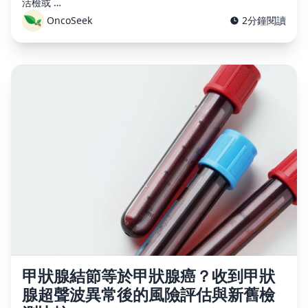
活檢或 …
OncoSeek
2分鐘閱讀
甲狀腺結節等於甲狀腺癌？收到甲狀
腺超聲波異常後的風險評估與新舊檢