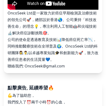
OncoSeek Ltd是一家致力於癌症早期檢測及治療技術
的領先公司🚀，總部設於香港🌏。公司秉持「科技改
善生命」的理念💡，專注利用人工智能🤖和尖端技術
🔬解決癌症診斷挑戰🎯。
公司的使命是透過教育及技術📊降低癌症死亡率📉，
同時推動醫療技術在全球普及🌍。OncoSeek Ltd的科
研團隊👩‍🔬👨‍🔬以卓越專業知識🎓和創新能力🚀，致力改
善癌症患者的生活質量💙。
聯絡我們:
OncoSeek@gmail.com
點擊廣告, 延續希望🔥
💪為了協助您，
我們投入了⏰兩千小時⏰的心血，