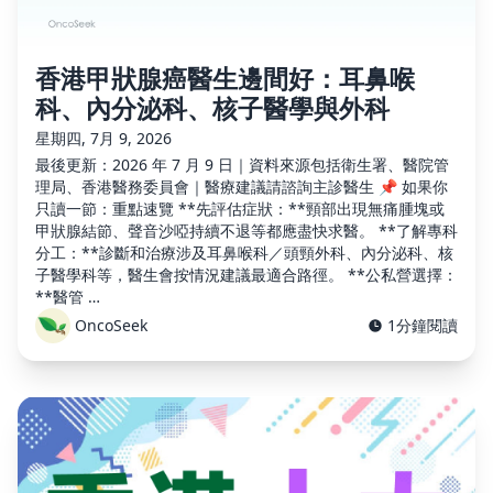
香港甲狀腺癌醫生邊間好：耳鼻喉
科、內分泌科、核子醫學與外科
星期四, 7月 9, 2026
最後更新：2026 年 7 月 9 日｜資料來源包括衛生署、醫院管
理局、香港醫務委員會｜醫療建議請諮詢主診醫生 📌 如果你
只讀一節：重點速覽 **先評估症狀：**頸部出現無痛腫塊或
甲狀腺結節、聲音沙啞持續不退等都應盡快求醫。 **了解專科
分工：**診斷和治療涉及耳鼻喉科／頭頸外科、內分泌科、核
子醫學科等，醫生會按情況建議最適合路徑。 **公私營選擇：
**醫管 …
OncoSeek
1分鐘閱讀