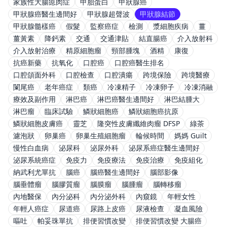
家族性大腸瘜肉症
甲胎蛋白
甲狀腺癌
甲狀腺癌醫生邊間好
甲狀腺超聲波
甲狀腺結節
甲狀腺髓樣癌
假髮
監察癌症
檢測
漿細胞疾病
薑
薑黃素
降鈣素
交通
交通津貼
結直腸癌
介入放射科
介入放射治療
精原細胞瘤
頸部腫塊
酒精
康復
抗癌新藥
抗氧化
口腔癌
口腔癌醫生排名
口腔頜面外科
口腔檢查
口腔潰瘍
跨境保險
跨境醫療
闌尾癌
老年癌症
類癌
冷凍精子
冷凍卵子
冷凍消融
療效及副作用
淋巴癌
淋巴癌醫生邊間好
淋巴結腫大
淋巴瘤
臨床試驗
鱗狀細胞癌
鱗狀細胞癌抗原
鱗狀細胞皮膚癌
靈芝
隆突性皮膚纖維肉瘤 DFSP
綠茶
濾泡狀
卵巢癌
卵巢生殖細胞瘤
輪候時間
媽媽 Guilt
慢性白血病
泌尿科
泌尿外科
泌尿系癌症醫生邊間好
泌尿系統癌症
免疫力
免疫療法
免疫治療
免疫組化
納武利尤單抗
腦癌
腦癌醫生邊間好
腦部影像
腦垂體瘤
腦膠質瘤
腦膜瘤
腦腫瘤
腦轉移瘤
內地醫保
內分泌科
內分泌外科
內窺鏡
年輕女性
年輕人癌症
尿道癌
尿路上皮癌
尿液檢查
凝血風險
嘔吐
帕妥珠單抗
排便習慣改變
排便習慣改變 大腸癌