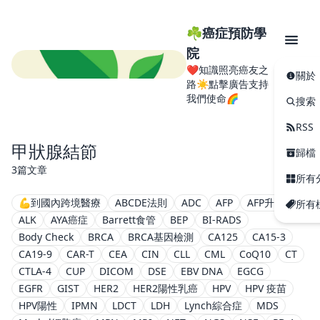
☘️癌症預防學
院
❤️知識照亮癌友之
關於
路☀️點擊廣告支持
我們使命🌈
搜索
RSS
甲狀腺結節
歸檔
3篇文章
所有
💪到國內跨境醫療
ABCDE法則
ADC
AFP
AFP升高
所有
ALK
AYA癌症
Barrett食管
BEP
BI-RADS
Body Check
BRCA
BRCA基因檢測
CA125
CA15-3
CA19-9
CAR-T
CEA
CIN
CLL
CML
CoQ10
CT
CTLA-4
CUP
DICOM
DSE
EBV DNA
EGCG
EGFR
GIST
HER2
HER2陽性乳癌
HPV
HPV 疫苗
HPV陽性
IPMN
LDCT
LDH
Lynch綜合症
MDS