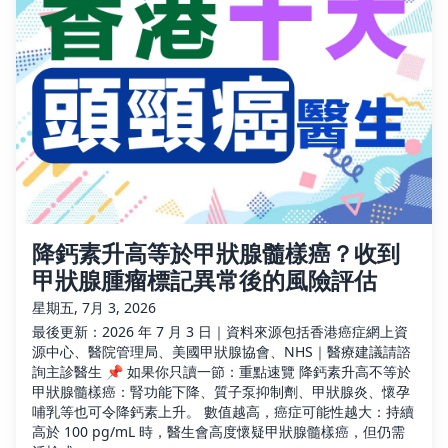
降鈣素升高等於甲狀腺髓樣癌？收到
甲狀腺腫瘤標記異常後的風險評估
星期五, 7月 3, 2026
最後更新：2026 年 7 月 3 日｜資料來源包括香港癌症網上資
源中心、醫院管理局、美國甲狀腺協會、NHS｜醫療建議請諮
詢主診醫生 📌 如果你只讀一節：重點速覽 降鈣素升高不等於
甲狀腺髓樣癌：腎功能下降、質子泵抑制劑、甲狀腺炎、懷孕
哺乳等也可令降鈣素上升。 數值越高，癌症可能性越大：持續
高於 100 pg/mL 時，醫生會高度懷疑甲狀腺髓樣癌，但仍需