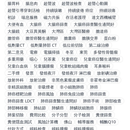
腸胃科
腸息肉
超聲波
超聲波檢查
超聲心動圖
超聲引導穿刺活檢
持續咳嗽
持續疲倦 癌症
持續頭痛
初診
喘息服務
磁力共振
存活者護理
達文西機械臂
大便有血
大腸癌
大腸癌篩查
大腸癌篩查醫生邊間好
大腸鏡
大豆異黃酮
大灣區
大灣區醫療
膽道癌
膽管癌
膽管癌醫生邊間好
膽囊癌
膽胰交界
蛋白粉
低劑量CT
低劑量肺部 CT
低位前切除
第二線治療
第二意見
電療
電腦掃描
冬至
東莞
多發性骨髓瘤
多重用藥
噁心
兒茶素
兒童癌症
兒童癌症醫生邊間好
兒童白血病
兒童腦腫瘤
兒童軟組織肉瘤
耳鼻喉科
二手煙
發票
發燒夜汗
發燒夜汗 淋巴瘤
放射碘治療
放射外科
放射治療
非黑色素瘤皮膚癌
非霍奇金淋巴瘤
非精原細胞瘤
非吸煙者
非小細胞肺癌
肺癌
肺癌標靶治療
肺癌風險
肺癌免疫治療
肺癌篩查
肺癌篩查 LDCT
肺癌篩查醫生邊間好
肺癌手術
肺部檢查
肺部轉移瘤
肺結節
肺鱗癌
肺鱗狀細胞癌
肺腺癌
肺葉切除
費用比較
分子分型
分子檢測
糞便篩查
糞便隱血測試
風險計算機
佛山
輔導服務
輔酶Q10
付款方式
婦科檢查
婦科腫瘤
婦科腫瘤科