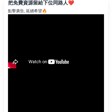
把免費資源留給下位同路人❤️
點擊廣告, 延續希望🔥