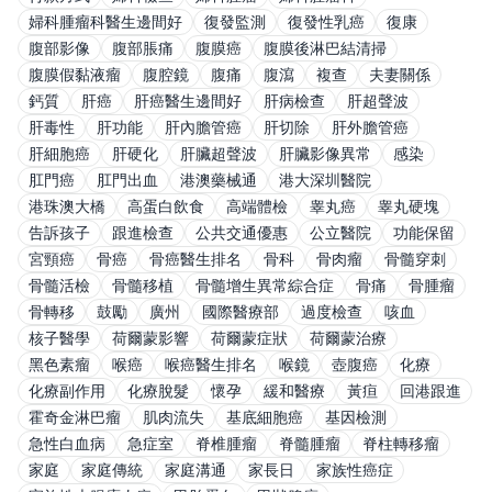
婦科腫瘤科醫生邊間好
復發監測
復發性乳癌
復康
腹部影像
腹部脹痛
腹膜癌
腹膜後淋巴結清掃
腹膜假黏液瘤
腹腔鏡
腹痛
腹瀉
複查
夫妻關係
鈣質
肝癌
肝癌醫生邊間好
肝病檢查
肝超聲波
肝毒性
肝功能
肝內膽管癌
肝切除
肝外膽管癌
肝細胞癌
肝硬化
肝臟超聲波
肝臟影像異常
感染
肛門癌
肛門出血
港澳藥械通
港大深圳醫院
港珠澳大橋
高蛋白飲食
高端體檢
睾丸癌
睾丸硬塊
告訴孩子
跟進檢查
公共交通優惠
公立醫院
功能保留
宮頸癌
骨癌
骨癌醫生排名
骨科
骨肉瘤
骨髓穿刺
骨髓活檢
骨髓移植
骨髓增生異常綜合症
骨痛
骨腫瘤
骨轉移
鼓勵
廣州
國際醫療部
過度檢查
咳血
核子醫學
荷爾蒙影響
荷爾蒙症狀
荷爾蒙治療
黑色素瘤
喉癌
喉癌醫生排名
喉鏡
壺腹癌
化療
化療副作用
化療脫髮
懷孕
緩和醫療
黃疸
回港跟進
霍奇金淋巴瘤
肌肉流失
基底細胞癌
基因檢測
急性白血病
急症室
脊椎腫瘤
脊髓腫瘤
脊柱轉移瘤
家庭
家庭傳統
家庭溝通
家長日
家族性癌症