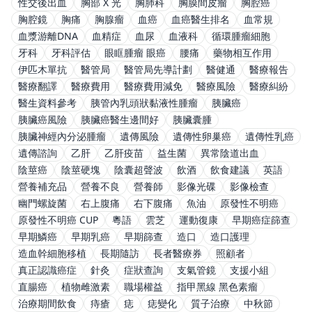
性交後出血
胸部 X 光
胸肺科
胸膜間皮瘤
胸腔癌
胸腔鏡
胸痛
胸腺瘤
血癌
血癌醫生排名
血常規
血漿游離DNA
血精症
血尿
血液科
循環腫瘤細胞
牙科
牙科評估
眼眶腫瘤 眼癌
腰痛
藥物相互作用
伊匹木單抗
醫管局
醫管局先導計劃
醫健通
醫療報告
醫療翻譯
醫療費用
醫療費用減免
醫療風險
醫療糾紛
醫生資料參考
胰管內乳頭狀黏液性腫瘤
胰臟癌
胰臟癌風險
胰臟癌醫生邊間好
胰臟囊腫
胰臟神經內分泌腫瘤
遺傳風險
遺傳性卵巢癌
遺傳性乳癌
遺傳諮詢
乙肝
乙肝疫苗
益生菌
異常陰道出血
陰莖癌
陰莖硬塊
陰囊超聲波
飲酒
飲食建議
英語
營養補充品
營養不良
營養師
影像光碟
影像檢查
幽門螺旋菌
右上腹痛
右下腹痛
魚油
原發性不明癌
原發性不明癌 CUP
粵語
雲芝
運動復康
早期癌症篩查
早期鱗癌
早期乳癌
早期篩查
造口
造口護理
造血幹細胞移植
長期隨訪
長者醫療券
照顧者
真正認識癌症
針灸
症狀查詢
支氣管鏡
支援小組
直腸癌
植物雌激素
職場權益
指甲黑線 黑色素瘤
治療期間飲食
痔瘡
痣
痣變化
質子治療
中秋節