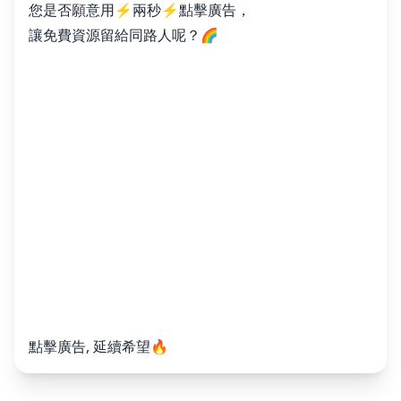
您是否願意用⚡️兩秒⚡️點擊廣告，
讓免費資源留給同路人呢？🌈
點擊廣告, 延續希望🔥