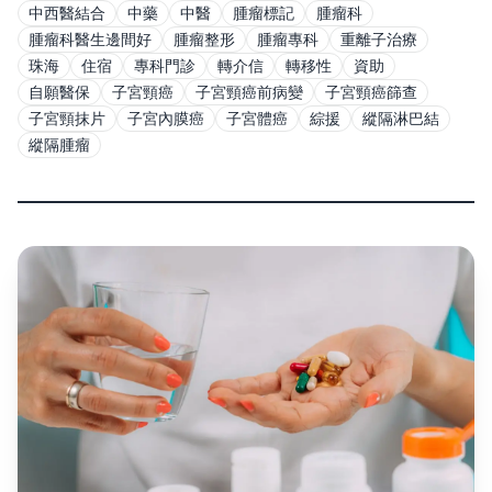
中西醫結合
中藥
中醫
腫瘤標記
腫瘤科
腫瘤科醫生邊間好
腫瘤整形
腫瘤專科
重離子治療
珠海
住宿
專科門診
轉介信
轉移性
資助
自願醫保
子宮頸癌
子宮頸癌前病變
子宮頸癌篩查
子宮頸抹片
子宮內膜癌
子宮體癌
綜援
縱隔淋巴結
縱隔腫瘤