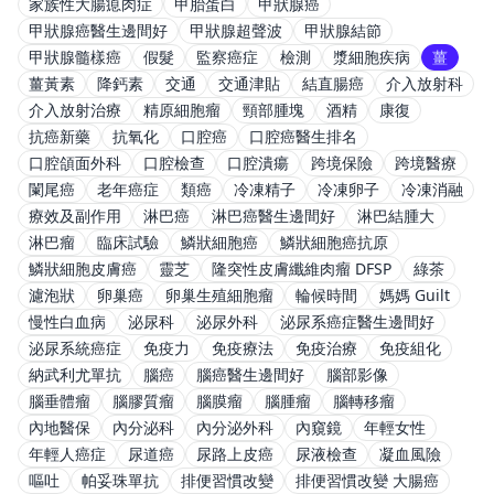
家族性大腸瘜肉症
甲胎蛋白
甲狀腺癌
甲狀腺癌醫生邊間好
甲狀腺超聲波
甲狀腺結節
甲狀腺髓樣癌
假髮
監察癌症
檢測
漿細胞疾病
薑
薑黃素
降鈣素
交通
交通津貼
結直腸癌
介入放射科
介入放射治療
精原細胞瘤
頸部腫塊
酒精
康復
抗癌新藥
抗氧化
口腔癌
口腔癌醫生排名
口腔頜面外科
口腔檢查
口腔潰瘍
跨境保險
跨境醫療
闌尾癌
老年癌症
類癌
冷凍精子
冷凍卵子
冷凍消融
療效及副作用
淋巴癌
淋巴癌醫生邊間好
淋巴結腫大
淋巴瘤
臨床試驗
鱗狀細胞癌
鱗狀細胞癌抗原
鱗狀細胞皮膚癌
靈芝
隆突性皮膚纖維肉瘤 DFSP
綠茶
濾泡狀
卵巢癌
卵巢生殖細胞瘤
輪候時間
媽媽 Guilt
慢性白血病
泌尿科
泌尿外科
泌尿系癌症醫生邊間好
泌尿系統癌症
免疫力
免疫療法
免疫治療
免疫組化
納武利尤單抗
腦癌
腦癌醫生邊間好
腦部影像
腦垂體瘤
腦膠質瘤
腦膜瘤
腦腫瘤
腦轉移瘤
內地醫保
內分泌科
內分泌外科
內窺鏡
年輕女性
年輕人癌症
尿道癌
尿路上皮癌
尿液檢查
凝血風險
嘔吐
帕妥珠單抗
排便習慣改變
排便習慣改變 大腸癌