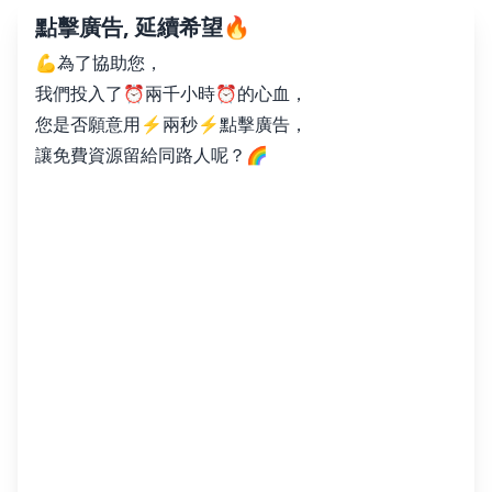
點擊廣告, 延續希望🔥
💪為了協助您，
我們投入了⏰兩千小時⏰的心血，
您是否願意用⚡️兩秒⚡️點擊廣告，
讓免費資源留給同路人呢？🌈