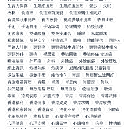
生育力保存
生殖細胞瘤
生殖細胞腫瘤
聲沙
失眠
石棉
食道癌
食道癌前病變
食道癌醫生邊間好
食管鱗狀細胞癌
視力改變
視網膜母細胞瘤
收費比較
手術
手術費用
手術準備
紓緩醫療
術後護理
術後康復
雙磷酸鹽
雙免疫組合
睡眠
私處腫塊
私家醫院
胎兒安全
疼痛管理
體檢
體能評估
同路人
同路人計劃
頭頸癌
頭頸癌醫生邊間好
頭頸癌醫生排名
頭頸外科
頭痛
褪黑素
吞嚥困難
吞嚥疼痛 食道癌
唾液腺癌
外耳癌
外科
外陰癌
外陰痕癢
外陰硬塊
網上資訊
危機熱線
危疾保
威爾姆氏腫瘤 兒童腎癌
微波消融
微創手術
維他命D
胃癌
胃癌醫生邊間好
胃腸道基質瘤
胃鏡
胃痛
胃息肉
胃腺癌
胃脹
我們是誰
無故消瘦 癌症
無痛血尿
物理治療
吸煙
希望
瘜肉切除
細胞治療
香港
香港保險
香港法律
香港福利
香港健康
香港媽媽
香港求醫
香港收費
香港私家醫院
香港資源
消化不良
消化道腫瘤
小腸癌
小細胞肺癌
楔形切除
心肌灌注掃描
心理輔導
心理健康
心理支援
心臟毒性
心臟檢查
信仰
性功能