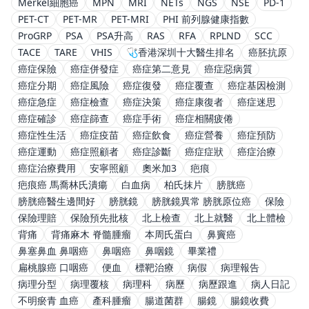
Merkel細胞癌
MPN
MRI
NETs
NGS
NSE
PD-1
PET-CT
PET-MR
PET-MRI
PHI 前列腺健康指數
ProGRP
PSA
PSA升高
RAS
RFA
RPLND
SCC
TACE
TARE
VHIS
🩺香港深圳十大醫生排名
癌胚抗原
癌症保險
癌症併發症
癌症第二意見
癌症惡病質
癌症分期
癌症風險
癌症復發
癌症覆查
癌症基因檢測
癌症急症
癌症檢查
癌症決策
癌症康復者
癌症迷思
癌症確診
癌症篩查
癌症手術
癌症相關疲倦
癌症性生活
癌症疫苗
癌症飲食
癌症營養
癌症預防
癌症運動
癌症照顧者
癌症診斷
癌症症狀
癌症治療
癌症治療費用
安寧照顧
奧米加3
疤痕
疤痕癌 馬喬林氏潰瘍
白血病
柏氏抹片
膀胱癌
膀胱癌醫生邊間好
膀胱鏡
膀胱鏡異常 膀胱原位癌
保險
保險理賠
保險預先批核
北上檢查
北上就醫
北上體檢
背痛
背痛麻木 脊髓腫瘤
本周氏蛋白
鼻竇癌
鼻塞鼻血 鼻咽癌
鼻咽癌
鼻咽鏡
畢業禮
扁桃腺癌 口咽癌
便血
標靶治療
病假
病理報告
病理分型
病理覆核
病理科
病歷
病歷跟進
病人日記
不明瘀青 血癌
產科腫瘤
腸道菌群
腸鏡
腸鏡收費