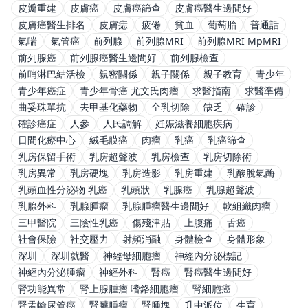
皮瓣重建
皮膚癌
皮膚癌篩查
皮膚癌醫生邊間好
皮膚癌醫生排名
皮膚痣
疲倦
貧血
葡萄胎
普通話
氣喘
氣管癌
前列腺
前列腺MRI
前列腺MRI MpMRI
前列腺癌
前列腺癌醫生邊間好
前列腺檢查
前哨淋巴結活檢
親密關係
親子關係
親子教育
青少年
青少年癌症
青少年骨癌 尤文氏肉瘤
求醫指南
求醫準備
曲妥珠單抗
去甲基化藥物
全乳切除
缺乏
確診
確診癌症
人參
人民調解
妊娠滋養細胞疾病
日間化療中心
絨毛膜癌
肉瘤
乳癌
乳癌篩查
乳房保留手術
乳房超聲波
乳房檢查
乳房切除術
乳房異常
乳房硬塊
乳房造影
乳房重建
乳酸脫氫酶
乳頭血性分泌物 乳癌
乳頭狀
乳腺癌
乳腺超聲波
乳腺外科
乳腺腫瘤
乳腺腫瘤醫生邊間好
軟組織肉瘤
三甲醫院
三陰性乳癌
傷殘津貼
上腹痛
舌癌
社會保險
社交壓力
射頻消融
身體檢查
身體形象
深圳
深圳就醫
神經母細胞瘤
神經內分泌標記
神經內分泌腫瘤
神經外科
腎癌
腎癌醫生邊間好
腎功能異常
腎上腺腫瘤 嗜鉻細胞瘤
腎細胞癌
腎盂輸尿管癌
腎臟腫瘤
腎腫塊
升中派位
生育