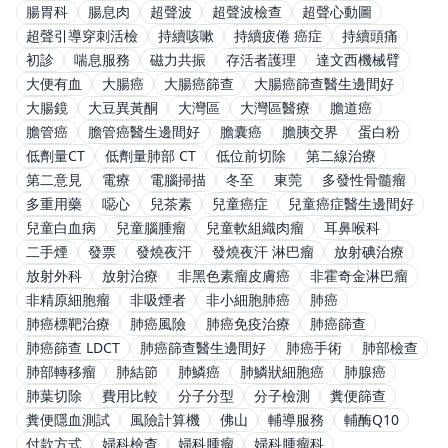
腸胃科
腸息肉
超聲波
超聲波檢查
超聲心動圖
超聲引導穿刺活檢
持續咳嗽
持續疲倦 癌症
持續頭痛
初診
喘息服務
磁力共振
存活者護理
達文西機械臂
大便有血
大腸癌
大腸癌篩查
大腸癌篩查醫生邊間好
大腸鏡
大豆異黃酮
大灣區
大灣區醫療
膽道癌
膽管癌
膽管癌醫生邊間好
膽囊癌
膽胰交界
蛋白粉
低劑量CT
低劑量肺部 CT
低位前切除
第二線治療
第二意見
電療
電腦掃描
冬至
東莞
多發性骨髓瘤
多重用藥
噁心
兒茶素
兒童癌症
兒童癌症醫生邊間好
兒童白血病
兒童腦腫瘤
兒童軟組織肉瘤
耳鼻喉科
二手煙
發票
發燒夜汗
發燒夜汗 淋巴瘤
放射碘治療
放射外科
放射治療
非黑色素瘤皮膚癌
非霍奇金淋巴瘤
非精原細胞瘤
非吸煙者
非小細胞肺癌
肺癌
肺癌標靶治療
肺癌風險
肺癌免疫治療
肺癌篩查
肺癌篩查 LDCT
肺癌篩查醫生邊間好
肺癌手術
肺部檢查
肺部轉移瘤
肺結節
肺鱗癌
肺鱗狀細胞癌
肺腺癌
肺葉切除
費用比較
分子分型
分子檢測
糞便篩查
糞便隱血測試
風險計算機
佛山
輔導服務
輔酶Q10
付款方式
婦科檢查
婦科腫瘤
婦科腫瘤科