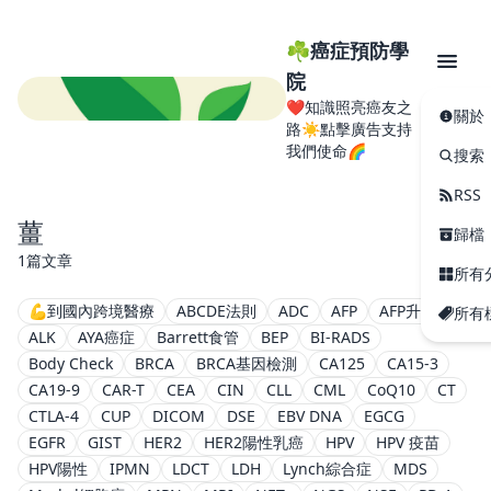
☘️癌症預防學
院
❤️知識照亮癌友之
關於
路☀️點擊廣告支持
我們使命🌈
搜索
RSS
薑
歸檔
1篇文章
所有
💪到國內跨境醫療
ABCDE法則
ADC
AFP
AFP升高
所有
ALK
AYA癌症
Barrett食管
BEP
BI-RADS
Body Check
BRCA
BRCA基因檢測
CA125
CA15-3
CA19-9
CAR-T
CEA
CIN
CLL
CML
CoQ10
CT
CTLA-4
CUP
DICOM
DSE
EBV DNA
EGCG
EGFR
GIST
HER2
HER2陽性乳癌
HPV
HPV 疫苗
HPV陽性
IPMN
LDCT
LDH
Lynch綜合症
MDS