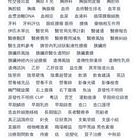
性交後出血
胸部 X 光
胸肺科
胸膜間皮瘤
胸腔癌
胸腔鏡
胸痛
胸腺瘤
血癌
血癌醫生排名
血常規
血漿游離DNA
血精症
血尿
血液科
循環腫瘤細胞
牙科
牙科評估
眼眶腫瘤 眼癌
腰痛
藥物相互作用
伊匹木單抗
醫管局
醫管局先導計劃
醫健通
醫療報告
醫療翻譯
醫療費用
醫療費用減免
醫療風險
醫療糾紛
醫生資料參考
胰管內乳頭狀黏液性腫瘤
胰臟癌
胰臟癌風險
胰臟癌醫生邊間好
胰臟囊腫
胰臟神經內分泌腫瘤
遺傳風險
遺傳性卵巢癌
遺傳性乳癌
遺傳諮詢
乙肝
乙肝疫苗
益生菌
異常陰道出血
陰莖癌
陰莖硬塊
陰囊超聲波
飲酒
飲食建議
英語
營養補充品
營養不良
營養師
影像光碟
影像檢查
幽門螺旋菌
右上腹痛
右下腹痛
魚油
原發性不明癌
原發性不明癌 CUP
粵語
雲芝
運動復康
早期癌症篩查
早期鱗癌
早期乳癌
早期篩查
造口
造口護理
造血幹細胞移植
長期隨訪
長者醫療券
照顧者
真正認識癌症
針灸
症狀查詢
支氣管鏡
支援小組
直腸癌
植物雌激素
職場權益
指甲黑線 黑色素瘤
治療期間飲食
痔瘡
痣
痣變化
質子治療
中秋節