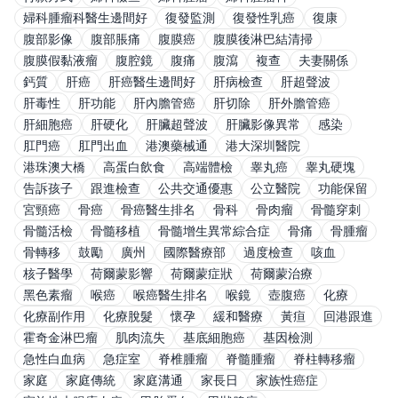
婦科腫瘤科醫生邊間好
復發監測
復發性乳癌
復康
腹部影像
腹部脹痛
腹膜癌
腹膜後淋巴結清掃
腹膜假黏液瘤
腹腔鏡
腹痛
腹瀉
複查
夫妻關係
鈣質
肝癌
肝癌醫生邊間好
肝病檢查
肝超聲波
肝毒性
肝功能
肝內膽管癌
肝切除
肝外膽管癌
肝細胞癌
肝硬化
肝臟超聲波
肝臟影像異常
感染
肛門癌
肛門出血
港澳藥械通
港大深圳醫院
港珠澳大橋
高蛋白飲食
高端體檢
睾丸癌
睾丸硬塊
告訴孩子
跟進檢查
公共交通優惠
公立醫院
功能保留
宮頸癌
骨癌
骨癌醫生排名
骨科
骨肉瘤
骨髓穿刺
骨髓活檢
骨髓移植
骨髓增生異常綜合症
骨痛
骨腫瘤
骨轉移
鼓勵
廣州
國際醫療部
過度檢查
咳血
核子醫學
荷爾蒙影響
荷爾蒙症狀
荷爾蒙治療
黑色素瘤
喉癌
喉癌醫生排名
喉鏡
壺腹癌
化療
化療副作用
化療脫髮
懷孕
緩和醫療
黃疸
回港跟進
霍奇金淋巴瘤
肌肉流失
基底細胞癌
基因檢測
急性白血病
急症室
脊椎腫瘤
脊髓腫瘤
脊柱轉移瘤
家庭
家庭傳統
家庭溝通
家長日
家族性癌症