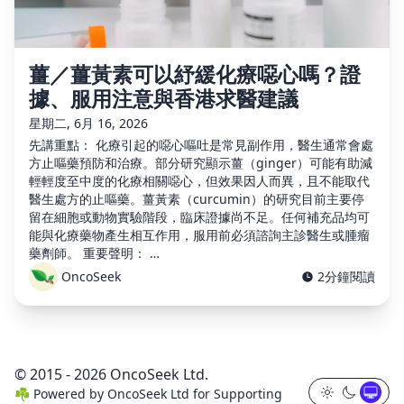
薑／薑黃素可以紓緩化療噁心嗎？證
據、服用注意與香港求醫建議
星期二, 6月 16, 2026
先講重點： 化療引起的噁心嘔吐是常見副作用，醫生通常會處
方止嘔藥預防和治療。部分研究顯示薑（ginger）可能有助減
輕輕度至中度的化療相關噁心，但效果因人而異，且不能取代
醫生處方的止嘔藥。薑黃素（curcumin）的研究目前主要停
留在細胞或動物實驗階段，臨床證據尚不足。任何補充品均可
能與化療藥物產生相互作用，服用前必須諮詢主診醫生或腫瘤
藥劑師。 重要聲明： …
OncoSeek
2分鐘閱讀
© 2015 - 2026 OncoSeek Ltd.
☘️
Powered by
OncoSeek Ltd
for Supporting