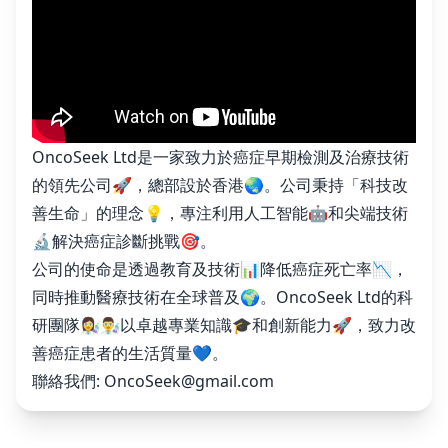
OncoSeek Ltd是一家致力於癌症早期檢測及治療技術
的領先公司🚀，總部設於香港🌏。公司秉持「科技改
善生命」的理念💡，專注利用人工智能🤖和尖端技術
🔬解決癌症診斷挑戰🎯。
公司的使命是透過教育及技術📊降低癌症死亡率📉，
同時推動醫療技術在全球普及🌍。OncoSeek Ltd的科
研團隊👩‍🔬👨‍🔬以卓越專業知識🎓和創新能力🚀，致力改
善癌症患者的生活質量💙。
聯絡我們:
OncoSeek@gmail.com