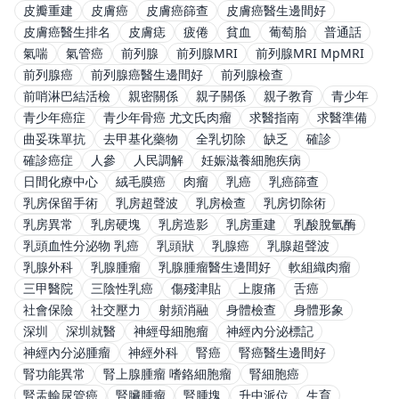
皮瓣重建
皮膚癌
皮膚癌篩查
皮膚癌醫生邊間好
皮膚癌醫生排名
皮膚痣
疲倦
貧血
葡萄胎
普通話
氣喘
氣管癌
前列腺
前列腺MRI
前列腺MRI MpMRI
前列腺癌
前列腺癌醫生邊間好
前列腺檢查
前哨淋巴結活檢
親密關係
親子關係
親子教育
青少年
青少年癌症
青少年骨癌 尤文氏肉瘤
求醫指南
求醫準備
曲妥珠單抗
去甲基化藥物
全乳切除
缺乏
確診
確診癌症
人參
人民調解
妊娠滋養細胞疾病
日間化療中心
絨毛膜癌
肉瘤
乳癌
乳癌篩查
乳房保留手術
乳房超聲波
乳房檢查
乳房切除術
乳房異常
乳房硬塊
乳房造影
乳房重建
乳酸脫氫酶
乳頭血性分泌物 乳癌
乳頭狀
乳腺癌
乳腺超聲波
乳腺外科
乳腺腫瘤
乳腺腫瘤醫生邊間好
軟組織肉瘤
三甲醫院
三陰性乳癌
傷殘津貼
上腹痛
舌癌
社會保險
社交壓力
射頻消融
身體檢查
身體形象
深圳
深圳就醫
神經母細胞瘤
神經內分泌標記
神經內分泌腫瘤
神經外科
腎癌
腎癌醫生邊間好
腎功能異常
腎上腺腫瘤 嗜鉻細胞瘤
腎細胞癌
腎盂輸尿管癌
腎臟腫瘤
腎腫塊
升中派位
生育