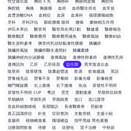
性交後出血
胸部 X 光
胸肺科
胸膜間皮瘤
胸腔癌
胸腔鏡
胸痛
胸腺瘤
血癌
血癌醫生排名
血常規
血漿游離DNA
血精症
血尿
血液科
循環腫瘤細胞
牙科
牙科評估
眼眶腫瘤 眼癌
腰痛
藥物相互作用
伊匹木單抗
醫管局
醫管局先導計劃
醫健通
醫療報告
醫療翻譯
醫療費用
醫療費用減免
醫療風險
醫療糾紛
醫生資料參考
胰管內乳頭狀黏液性腫瘤
胰臟癌
胰臟癌風險
胰臟癌醫生邊間好
胰臟囊腫
胰臟神經內分泌腫瘤
遺傳風險
遺傳性卵巢癌
遺傳性乳癌
遺傳諮詢
乙肝
乙肝疫苗
益生菌
異常陰道出血
陰莖癌
陰莖硬塊
陰囊超聲波
飲酒
飲食建議
英語
營養補充品
營養不良
營養師
影像光碟
影像檢查
幽門螺旋菌
右上腹痛
右下腹痛
魚油
原發性不明癌
原發性不明癌 CUP
粵語
雲芝
運動復康
早期癌症篩查
早期鱗癌
早期乳癌
早期篩查
造口
造口護理
造血幹細胞移植
長期隨訪
長者醫療券
照顧者
真正認識癌症
針灸
症狀查詢
支氣管鏡
支援小組
直腸癌
植物雌激素
職場權益
指甲黑線 黑色素瘤
治療期間飲食
痔瘡
痣
痣變化
質子治療
中秋節