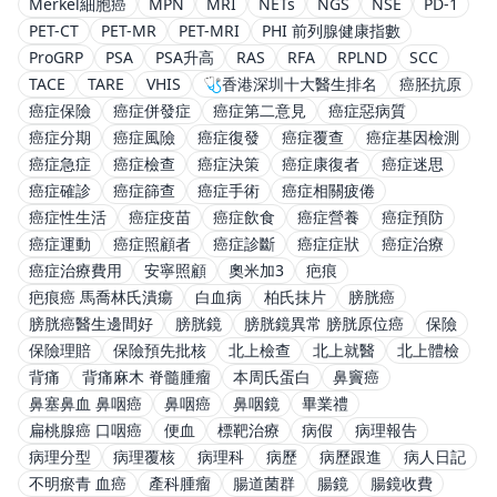
Merkel細胞癌
MPN
MRI
NETs
NGS
NSE
PD-1
PET-CT
PET-MR
PET-MRI
PHI 前列腺健康指數
ProGRP
PSA
PSA升高
RAS
RFA
RPLND
SCC
TACE
TARE
VHIS
🩺香港深圳十大醫生排名
癌胚抗原
癌症保險
癌症併發症
癌症第二意見
癌症惡病質
癌症分期
癌症風險
癌症復發
癌症覆查
癌症基因檢測
癌症急症
癌症檢查
癌症決策
癌症康復者
癌症迷思
癌症確診
癌症篩查
癌症手術
癌症相關疲倦
癌症性生活
癌症疫苗
癌症飲食
癌症營養
癌症預防
癌症運動
癌症照顧者
癌症診斷
癌症症狀
癌症治療
癌症治療費用
安寧照顧
奧米加3
疤痕
疤痕癌 馬喬林氏潰瘍
白血病
柏氏抹片
膀胱癌
膀胱癌醫生邊間好
膀胱鏡
膀胱鏡異常 膀胱原位癌
保險
保險理賠
保險預先批核
北上檢查
北上就醫
北上體檢
背痛
背痛麻木 脊髓腫瘤
本周氏蛋白
鼻竇癌
鼻塞鼻血 鼻咽癌
鼻咽癌
鼻咽鏡
畢業禮
扁桃腺癌 口咽癌
便血
標靶治療
病假
病理報告
病理分型
病理覆核
病理科
病歷
病歷跟進
病人日記
不明瘀青 血癌
產科腫瘤
腸道菌群
腸鏡
腸鏡收費