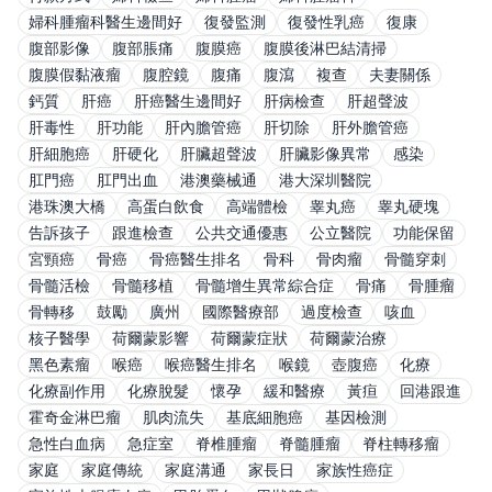
婦科腫瘤科醫生邊間好
復發監測
復發性乳癌
復康
腹部影像
腹部脹痛
腹膜癌
腹膜後淋巴結清掃
腹膜假黏液瘤
腹腔鏡
腹痛
腹瀉
複查
夫妻關係
鈣質
肝癌
肝癌醫生邊間好
肝病檢查
肝超聲波
肝毒性
肝功能
肝內膽管癌
肝切除
肝外膽管癌
肝細胞癌
肝硬化
肝臟超聲波
肝臟影像異常
感染
肛門癌
肛門出血
港澳藥械通
港大深圳醫院
港珠澳大橋
高蛋白飲食
高端體檢
睾丸癌
睾丸硬塊
告訴孩子
跟進檢查
公共交通優惠
公立醫院
功能保留
宮頸癌
骨癌
骨癌醫生排名
骨科
骨肉瘤
骨髓穿刺
骨髓活檢
骨髓移植
骨髓增生異常綜合症
骨痛
骨腫瘤
骨轉移
鼓勵
廣州
國際醫療部
過度檢查
咳血
核子醫學
荷爾蒙影響
荷爾蒙症狀
荷爾蒙治療
黑色素瘤
喉癌
喉癌醫生排名
喉鏡
壺腹癌
化療
化療副作用
化療脫髮
懷孕
緩和醫療
黃疸
回港跟進
霍奇金淋巴瘤
肌肉流失
基底細胞癌
基因檢測
急性白血病
急症室
脊椎腫瘤
脊髓腫瘤
脊柱轉移瘤
家庭
家庭傳統
家庭溝通
家長日
家族性癌症