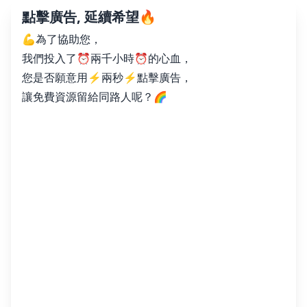
點擊廣告, 延續希望🔥
💪為了協助您，
我們投入了⏰兩千小時⏰的心血，
您是否願意用⚡️兩秒⚡️點擊廣告，
讓免費資源留給同路人呢？🌈