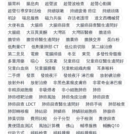
腸胃科
腸息肉
超聲波
超聲波檢查
超聲心動圖
超聲引導穿刺活檢
持續咳嗽
持續疲倦 癌症
持續頭痛
初診
喘息服務
磁力共振
存活者護理
達文西機械臂
大便有血
大腸癌
大腸癌篩查
大腸癌篩查醫生邊間好
大腸鏡
大豆異黃酮
大灣區
大灣區醫療
膽道癌
膽管癌
膽管癌醫生邊間好
膽囊癌
膽胰交界
蛋白粉
低劑量CT
低劑量肺部 CT
低位前切除
第二線治療
第二意見
電療
電腦掃描
冬至
東莞
多發性骨髓瘤
多重用藥
噁心
兒茶素
兒童癌症
兒童癌症醫生邊間好
兒童白血病
兒童腦腫瘤
兒童軟組織肉瘤
耳鼻喉科
二手煙
發票
發燒夜汗
發燒夜汗 淋巴瘤
放射碘治療
放射外科
放射治療
非黑色素瘤皮膚癌
非霍奇金淋巴瘤
非精原細胞瘤
非吸煙者
非小細胞肺癌
肺癌
肺癌標靶治療
肺癌風險
肺癌免疫治療
肺癌篩查
肺癌篩查 LDCT
肺癌篩查醫生邊間好
肺癌手術
肺部檢查
肺部轉移瘤
肺結節
肺鱗癌
肺鱗狀細胞癌
肺腺癌
肺葉切除
費用比較
分子分型
分子檢測
糞便篩查
糞便隱血測試
風險計算機
佛山
輔導服務
輔酶Q10
付款方式
婦科檢查
婦科腫瘤
婦科腫瘤科