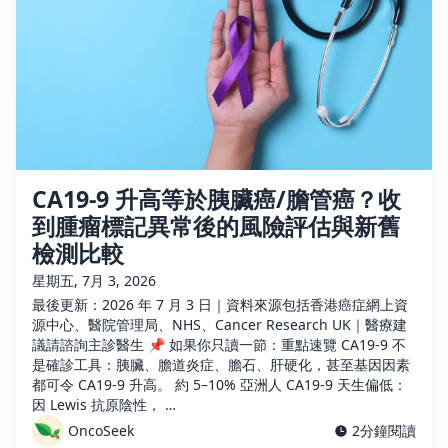
CA19-9 升高等於胰臟癌/膽管癌？收
到腫瘤標記異常後的風險評估與新舊
檢測比較
星期五, 7月 3, 2026
最後更新：2026 年 7 月 3 日｜資料來源包括香港癌症網上資
源中心、醫院管理局、NHS、Cancer Research UK｜醫療建
議請諮詢主診醫生 📌 如果你只讀一節：重點速覽 CA19-9 不
是確診工具：胰臟、膽道炎症、膽石、肝硬化，甚至基因因素
都可令 CA19-9 升高。 約 5–10% 亞洲人 CA19-9 天生偏低：
因 Lewis 抗原陰性， …
OncoSeek
2分鐘閱讀