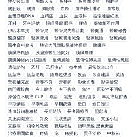
性交後出血
胸部 X 光
胸肺科
胸膜間皮瘤
胸腔癌
胸腔鏡
胸痛
胸腺瘤
血癌
血癌醫生排名
血常規
血漿游離DNA
血精症
血尿
血液科
循環腫瘤細胞
牙科
牙科評估
眼眶腫瘤 眼癌
腰痛
藥物相互作用
伊匹木單抗
醫管局
醫管局先導計劃
醫健通
醫療報告
醫療翻譯
醫療費用
醫療費用減免
醫療風險
醫療糾紛
醫生資料參考
胰管內乳頭狀黏液性腫瘤
胰臟癌
胰臟癌風險
胰臟癌醫生邊間好
胰臟囊腫
胰臟神經內分泌腫瘤
遺傳風險
遺傳性卵巢癌
遺傳性乳癌
遺傳諮詢
乙肝
乙肝疫苗
益生菌
異常陰道出血
陰莖癌
陰莖硬塊
陰囊超聲波
飲酒
飲食建議
英語
營養補充品
營養不良
營養師
影像光碟
影像檢查
幽門螺旋菌
右上腹痛
右下腹痛
魚油
原發性不明癌
原發性不明癌 CUP
粵語
雲芝
運動復康
早期癌症篩查
早期鱗癌
早期乳癌
早期篩查
造口
造口護理
造血幹細胞移植
長期隨訪
長者醫療券
照顧者
真正認識癌症
針灸
症狀查詢
支氣管鏡
支援小組
直腸癌
植物雌激素
職場權益
指甲黑線 黑色素瘤
治療期間飲食
痔瘡
痣
痣變化
質子治療
中秋節