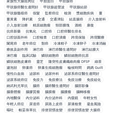
家族性大腸瘜肉症
甲胎蛋白
甲狀腺癌
甲狀腺癌醫生邊間好
甲狀腺超聲波
甲狀腺結節
甲狀腺髓樣癌
假髮
監察癌症
檢測
漿細胞疾病
薑
薑黃素
降鈣素
交通
交通津貼
結直腸癌
介入放射科
介入放射治療
精原細胞瘤
頸部腫塊
酒精
康復
抗癌新藥
抗氧化
口腔癌
口腔癌醫生排名
口腔頜面外科
口腔檢查
口腔潰瘍
跨境保險
跨境醫療
闌尾癌
老年癌症
類癌
冷凍精子
冷凍卵子
冷凍消融
療效及副作用
淋巴癌
淋巴癌醫生邊間好
淋巴結腫大
淋巴瘤
臨床試驗
鱗狀細胞癌
鱗狀細胞癌抗原
鱗狀細胞皮膚癌
靈芝
隆突性皮膚纖維肉瘤 DFSP
綠茶
濾泡狀
卵巢癌
卵巢生殖細胞瘤
輪候時間
媽媽 Guilt
慢性白血病
泌尿科
泌尿外科
泌尿系癌症醫生邊間好
泌尿系統癌症
免疫力
免疫療法
免疫治療
免疫組化
納武利尤單抗
腦癌
腦癌醫生邊間好
腦部影像
腦垂體瘤
腦膠質瘤
腦膜瘤
腦腫瘤
腦轉移瘤
內地醫保
內分泌科
內分泌外科
內窺鏡
年輕女性
年輕人癌症
尿道癌
尿路上皮癌
尿液檢查
凝血風險
嘔吐
帕妥珠單抗
排便習慣改變
排便習慣改變 大腸癌