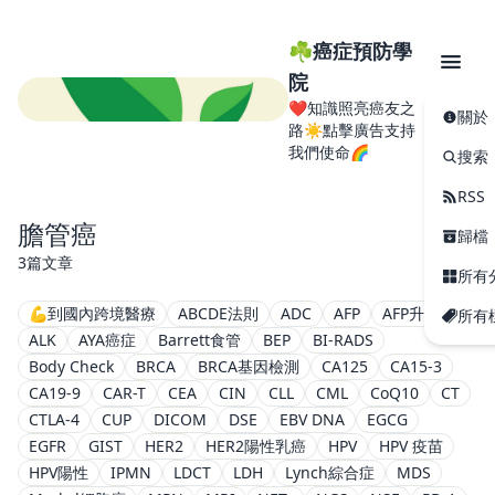
☘️癌症預防學
院
❤️知識照亮癌友之
關於
路☀️點擊廣告支持
我們使命🌈
搜索
RSS
膽管癌
歸檔
3篇文章
所有
💪到國內跨境醫療
ABCDE法則
ADC
AFP
AFP升高
所有
ALK
AYA癌症
Barrett食管
BEP
BI-RADS
Body Check
BRCA
BRCA基因檢測
CA125
CA15-3
CA19-9
CAR-T
CEA
CIN
CLL
CML
CoQ10
CT
CTLA-4
CUP
DICOM
DSE
EBV DNA
EGCG
EGFR
GIST
HER2
HER2陽性乳癌
HPV
HPV 疫苗
HPV陽性
IPMN
LDCT
LDH
Lynch綜合症
MDS