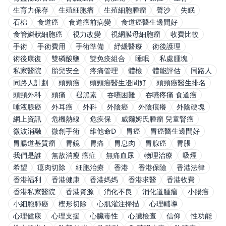
生育力保存
生殖細胞瘤
生殖細胞腫瘤
聲沙
失眠
石棉
食道癌
食道癌前病變
食道癌醫生邊間好
食管鱗狀細胞癌
視力改變
視網膜母細胞瘤
收費比較
手術
手術費用
手術準備
紓緩醫療
術後護理
術後康復
雙磷酸鹽
雙免疫組合
睡眠
私處腫塊
私家醫院
胎兒安全
疼痛管理
體檢
體能評估
同路人
同路人計劃
頭頸癌
頭頸癌醫生邊間好
頭頸癌醫生排名
頭頸外科
頭痛
褪黑素
吞嚥困難
吞嚥疼痛 食道癌
唾液腺癌
外耳癌
外科
外陰癌
外陰痕癢
外陰硬塊
網上資訊
危機熱線
危疾保
威爾姆氏腫瘤 兒童腎癌
微波消融
微創手術
維他命D
胃癌
胃癌醫生邊間好
胃腸道基質瘤
胃鏡
胃痛
胃息肉
胃腺癌
胃脹
我們是誰
無故消瘦 癌症
無痛血尿
物理治療
吸煙
希望
瘜肉切除
細胞治療
香港
香港保險
香港法律
香港福利
香港健康
香港媽媽
香港求醫
香港收費
香港私家醫院
香港資源
消化不良
消化道腫瘤
小腸癌
小細胞肺癌
楔形切除
心肌灌注掃描
心理輔導
心理健康
心理支援
心臟毒性
心臟檢查
信仰
性功能