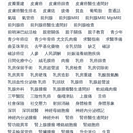
皮瓣重建
皮膚癌
皮膚癌篩查
皮膚癌醫生邊間好
皮膚癌醫生排名
皮膚痣
疲倦
貧血
葡萄胎
普通話
氣喘
氣管癌
前列腺
前列腺MRI
前列腺MRI MpMRI
前列腺癌
前列腺癌醫生邊間好
前列腺檢查
前哨淋巴結活檢
親密關係
親子關係
親子教育
青少年
青少年癌症
青少年骨癌 尤文氏肉瘤
求醫指南
求醫準備
曲妥珠單抗
去甲基化藥物
全乳切除
缺乏
確診
確診癌症
人參
人民調解
妊娠滋養細胞疾病
日間化療中心
絨毛膜癌
肉瘤
乳癌
乳癌篩查
乳房保留手術
乳房超聲波
乳房檢查
乳房切除術
乳房異常
乳房硬塊
乳房造影
乳房重建
乳酸脫氫酶
乳頭血性分泌物 乳癌
乳頭狀
乳腺癌
乳腺超聲波
乳腺外科
乳腺腫瘤
乳腺腫瘤醫生邊間好
軟組織肉瘤
三甲醫院
三陰性乳癌
傷殘津貼
上腹痛
舌癌
社會保險
社交壓力
射頻消融
身體檢查
身體形象
深圳
深圳就醫
神經母細胞瘤
神經內分泌標記
神經內分泌腫瘤
神經外科
腎癌
腎癌醫生邊間好
腎功能異常
腎上腺腫瘤 嗜鉻細胞瘤
腎細胞癌
腎盂輸尿管癌
腎臟腫瘤
腎腫塊
升中派位
生育