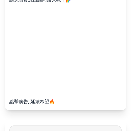
點擊廣告, 延續希望🔥