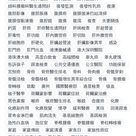
婦科腫瘤科醫生邊間好
復發監測
復發性乳癌
復康
腹部影像
腹部脹痛
腹膜癌
腹膜後淋巴結清掃
腹膜假黏液瘤
腹腔鏡
腹痛
腹瀉
複查
夫妻關係
鈣質
肝癌
肝癌醫生邊間好
肝病檢查
肝超聲波
肝毒性
肝功能
肝內膽管癌
肝切除
肝外膽管癌
肝細胞癌
肝硬化
肝臟超聲波
肝臟影像異常
感染
肛門癌
肛門出血
港澳藥械通
港大深圳醫院
港珠澳大橋
高蛋白飲食
高端體檢
睾丸癌
睾丸硬塊
告訴孩子
跟進檢查
公共交通優惠
公立醫院
功能保留
宮頸癌
骨癌
骨癌醫生排名
骨科
骨肉瘤
骨髓穿刺
骨髓活檢
骨髓移植
骨髓增生異常綜合症
骨痛
骨腫瘤
骨轉移
鼓勵
廣州
國際醫療部
過度檢查
咳血
核子醫學
荷爾蒙影響
荷爾蒙症狀
荷爾蒙治療
黑色素瘤
喉癌
喉癌醫生排名
喉鏡
壺腹癌
化療
化療副作用
化療脫髮
懷孕
緩和醫療
黃疸
回港跟進
霍奇金淋巴瘤
肌肉流失
基底細胞癌
基因檢測
急性白血病
急症室
脊椎腫瘤
脊髓腫瘤
脊柱轉移瘤
家庭
家庭傳統
家庭溝通
家長日
家族性癌症