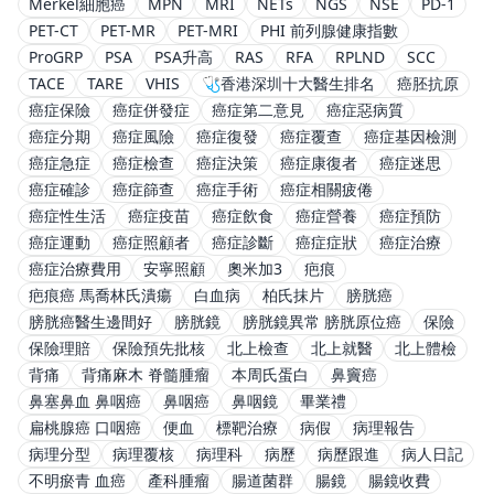
Merkel細胞癌
MPN
MRI
NETs
NGS
NSE
PD-1
PET-CT
PET-MR
PET-MRI
PHI 前列腺健康指數
ProGRP
PSA
PSA升高
RAS
RFA
RPLND
SCC
TACE
TARE
VHIS
🩺香港深圳十大醫生排名
癌胚抗原
癌症保險
癌症併發症
癌症第二意見
癌症惡病質
癌症分期
癌症風險
癌症復發
癌症覆查
癌症基因檢測
癌症急症
癌症檢查
癌症決策
癌症康復者
癌症迷思
癌症確診
癌症篩查
癌症手術
癌症相關疲倦
癌症性生活
癌症疫苗
癌症飲食
癌症營養
癌症預防
癌症運動
癌症照顧者
癌症診斷
癌症症狀
癌症治療
癌症治療費用
安寧照顧
奧米加3
疤痕
疤痕癌 馬喬林氏潰瘍
白血病
柏氏抹片
膀胱癌
膀胱癌醫生邊間好
膀胱鏡
膀胱鏡異常 膀胱原位癌
保險
保險理賠
保險預先批核
北上檢查
北上就醫
北上體檢
背痛
背痛麻木 脊髓腫瘤
本周氏蛋白
鼻竇癌
鼻塞鼻血 鼻咽癌
鼻咽癌
鼻咽鏡
畢業禮
扁桃腺癌 口咽癌
便血
標靶治療
病假
病理報告
病理分型
病理覆核
病理科
病歷
病歷跟進
病人日記
不明瘀青 血癌
產科腫瘤
腸道菌群
腸鏡
腸鏡收費