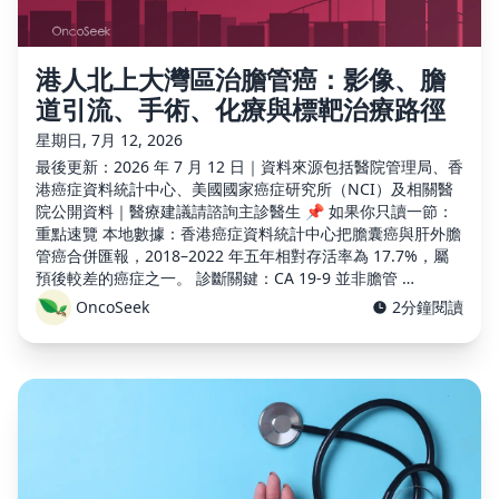
港人北上大灣區治膽管癌：影像、膽
道引流、手術、化療與標靶治療路徑
星期日, 7月 12, 2026
最後更新：2026 年 7 月 12 日｜資料來源包括醫院管理局、香
港癌症資料統計中心、美國國家癌症研究所（NCI）及相關醫
院公開資料｜醫療建議請諮詢主診醫生 📌 如果你只讀一節：
重點速覽 本地數據：香港癌症資料統計中心把膽囊癌與肝外膽
管癌合併匯報，2018–2022 年五年相對存活率為 17.7%，屬
預後較差的癌症之一。 診斷關鍵：CA 19-9 並非膽管 …
OncoSeek
2分鐘閱讀