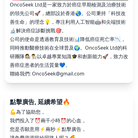
OncoSeek Ltd是一家致力於癌症早期檢測及治療技術
的領先公司🚀，總部設於香港🌏。公司秉持「科技改
善生命」的理念💡，專注利用人工智能🤖和尖端技術
🔬解決癌症診斷挑戰🎯。
公司的使命是透過教育及技術📊降低癌症死亡率📉，
同時推動醫療技術在全球普及🌍。OncoSeek Ltd的科
研團隊👩‍🔬👨‍🔬以卓越專業知識🎓和創新能力🚀，致力改
善癌症患者的生活質量💙。
聯絡我們:
OncoSeek@gmail.com
點擊廣告, 延續希望🔥
💪為了協助您，
我們投入了⏰兩千小時⏰的心血，
您是否願意用⚡️兩秒⚡️點擊廣告，
讓免費資源留給同路人呢？🌈