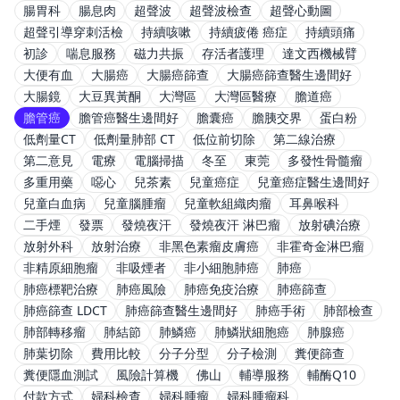
腸胃科
腸息肉
超聲波
超聲波檢查
超聲心動圖
超聲引導穿刺活檢
持續咳嗽
持續疲倦 癌症
持續頭痛
初診
喘息服務
磁力共振
存活者護理
達文西機械臂
大便有血
大腸癌
大腸癌篩查
大腸癌篩查醫生邊間好
大腸鏡
大豆異黃酮
大灣區
大灣區醫療
膽道癌
膽管癌
膽管癌醫生邊間好
膽囊癌
膽胰交界
蛋白粉
低劑量CT
低劑量肺部 CT
低位前切除
第二線治療
第二意見
電療
電腦掃描
冬至
東莞
多發性骨髓瘤
多重用藥
噁心
兒茶素
兒童癌症
兒童癌症醫生邊間好
兒童白血病
兒童腦腫瘤
兒童軟組織肉瘤
耳鼻喉科
二手煙
發票
發燒夜汗
發燒夜汗 淋巴瘤
放射碘治療
放射外科
放射治療
非黑色素瘤皮膚癌
非霍奇金淋巴瘤
非精原細胞瘤
非吸煙者
非小細胞肺癌
肺癌
肺癌標靶治療
肺癌風險
肺癌免疫治療
肺癌篩查
肺癌篩查 LDCT
肺癌篩查醫生邊間好
肺癌手術
肺部檢查
肺部轉移瘤
肺結節
肺鱗癌
肺鱗狀細胞癌
肺腺癌
肺葉切除
費用比較
分子分型
分子檢測
糞便篩查
糞便隱血測試
風險計算機
佛山
輔導服務
輔酶Q10
付款方式
婦科檢查
婦科腫瘤
婦科腫瘤科