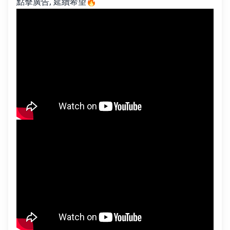
點擊廣告, 延續希望🔥