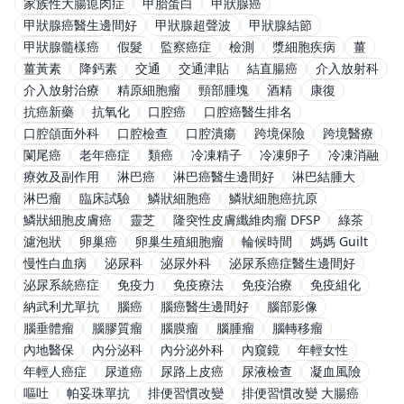
家族性大腸瘜肉症
甲胎蛋白
甲狀腺癌
甲狀腺癌醫生邊間好
甲狀腺超聲波
甲狀腺結節
甲狀腺髓樣癌
假髮
監察癌症
檢測
漿細胞疾病
薑
薑黃素
降鈣素
交通
交通津貼
結直腸癌
介入放射科
介入放射治療
精原細胞瘤
頸部腫塊
酒精
康復
抗癌新藥
抗氧化
口腔癌
口腔癌醫生排名
口腔頜面外科
口腔檢查
口腔潰瘍
跨境保險
跨境醫療
闌尾癌
老年癌症
類癌
冷凍精子
冷凍卵子
冷凍消融
療效及副作用
淋巴癌
淋巴癌醫生邊間好
淋巴結腫大
淋巴瘤
臨床試驗
鱗狀細胞癌
鱗狀細胞癌抗原
鱗狀細胞皮膚癌
靈芝
隆突性皮膚纖維肉瘤 DFSP
綠茶
濾泡狀
卵巢癌
卵巢生殖細胞瘤
輪候時間
媽媽 Guilt
慢性白血病
泌尿科
泌尿外科
泌尿系癌症醫生邊間好
泌尿系統癌症
免疫力
免疫療法
免疫治療
免疫組化
納武利尤單抗
腦癌
腦癌醫生邊間好
腦部影像
腦垂體瘤
腦膠質瘤
腦膜瘤
腦腫瘤
腦轉移瘤
內地醫保
內分泌科
內分泌外科
內窺鏡
年輕女性
年輕人癌症
尿道癌
尿路上皮癌
尿液檢查
凝血風險
嘔吐
帕妥珠單抗
排便習慣改變
排便習慣改變 大腸癌