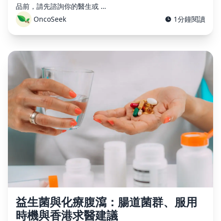
品前，請先諮詢你的醫生或 …
OncoSeek
1分鐘閱讀
×
益生菌與化療腹瀉：腸道菌群、服用
時機與香港求醫建議