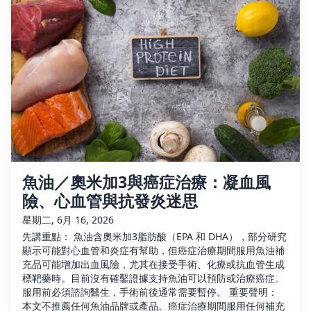
魚油／奧米加3與癌症治療：凝血風
險、心血管與抗發炎迷思
星期二, 6月 16, 2026
先講重點： 魚油含奧米加3脂肪酸（EPA 和 DHA），部分研究
顯示可能對心血管和炎症有幫助，但癌症治療期間服用魚油補
充品可能增加出血風險，尤其在接受手術、化療或抗血管生成
標靶藥時。目前沒有確鑿證據支持魚油可以預防或治療癌症。
服用前必須諮詢醫生，手術前後通常需要暫停。 重要聲明：
本文不推薦任何魚油品牌或產品。癌症治療期間服用任何補充