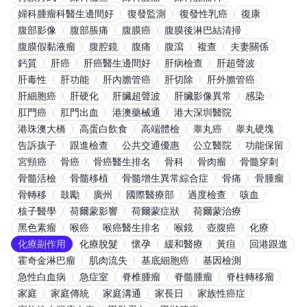
婦科腫瘤科醫生邊間好
復發監測
復發性乳癌
復康
腹部影像
腹部脹痛
腹膜癌
腹膜後淋巴結清掃
腹膜假黏液瘤
腹腔鏡
腹痛
腹瀉
複查
夫妻關係
鈣質
肝癌
肝癌醫生邊間好
肝病檢查
肝超聲波
肝毒性
肝功能
肝內膽管癌
肝切除
肝外膽管癌
肝細胞癌
肝硬化
肝臟超聲波
肝臟影像異常
感染
肛門癌
肛門出血
港澳藥械通
港大深圳醫院
港珠澳大橋
高蛋白飲食
高端體檢
睾丸癌
睾丸硬塊
告訴孩子
跟進檢查
公共交通優惠
公立醫院
功能保留
宮頸癌
骨癌
骨癌醫生排名
骨科
骨肉瘤
骨髓穿刺
骨髓活檢
骨髓移植
骨髓增生異常綜合症
骨痛
骨腫瘤
骨轉移
鼓勵
廣州
國際醫療部
過度檢查
咳血
核子醫學
荷爾蒙影響
荷爾蒙症狀
荷爾蒙治療
黑色素瘤
喉癌
喉癌醫生排名
喉鏡
壺腹癌
化療
化療副作用
化療脫髮
懷孕
緩和醫療
黃疸
回港跟進
霍奇金淋巴瘤
肌肉流失
基底細胞癌
基因檢測
急性白血病
急症室
脊椎腫瘤
脊髓腫瘤
脊柱轉移瘤
家庭
家庭傳統
家庭溝通
家長日
家族性癌症