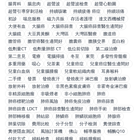
腸胃科
腸息肉
超聲波
超聲波檢查
超聲心動圖
超聲引導穿刺活檢
持續咳嗽
持續疲倦 癌症
持續頭痛
初診
喘息服務
磁力共振
存活者護理
達文西機械臂
大便有血
大腸癌
大腸癌篩查
大腸癌篩查醫生邊間好
大腸鏡
大豆異黃酮
大灣區
大灣區醫療
膽道癌
膽管癌
膽管癌醫生邊間好
膽囊癌
膽胰交界
蛋白粉
低劑量CT
低劑量肺部 CT
低位前切除
第二線治療
第二意見
電療
電腦掃描
冬至
東莞
多發性骨髓瘤
多重用藥
噁心
兒茶素
兒童癌症
兒童癌症醫生邊間好
兒童白血病
兒童腦腫瘤
兒童軟組織肉瘤
耳鼻喉科
二手煙
發票
發燒夜汗
發燒夜汗 淋巴瘤
放射碘治療
放射外科
放射治療
非黑色素瘤皮膚癌
非霍奇金淋巴瘤
非精原細胞瘤
非吸煙者
非小細胞肺癌
肺癌
肺癌標靶治療
肺癌風險
肺癌免疫治療
肺癌篩查
肺癌篩查 LDCT
肺癌篩查醫生邊間好
肺癌手術
肺部檢查
肺部轉移瘤
肺結節
肺鱗癌
肺鱗狀細胞癌
肺腺癌
肺葉切除
費用比較
分子分型
分子檢測
糞便篩查
糞便隱血測試
風險計算機
佛山
輔導服務
輔酶Q10
付款方式
婦科檢查
婦科腫瘤
婦科腫瘤科