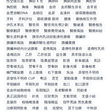
性交後出血
胸部 X 光
胸肺科
胸膜間皮瘤
胸腔癌
胸腔鏡
胸痛
胸腺瘤
血癌
血癌醫生排名
血常規
血漿游離DNA
血精症
血尿
血液科
循環腫瘤細胞
牙科
牙科評估
眼眶腫瘤 眼癌
腰痛
藥物相互作用
伊匹木單抗
醫管局
醫管局先導計劃
醫健通
醫療報告
醫療翻譯
醫療費用
醫療費用減免
醫療風險
醫療糾紛
醫生資料參考
胰管內乳頭狀黏液性腫瘤
胰臟癌
胰臟癌風險
胰臟癌醫生邊間好
胰臟囊腫
胰臟神經內分泌腫瘤
遺傳風險
遺傳性卵巢癌
遺傳性乳癌
遺傳諮詢
乙肝
乙肝疫苗
益生菌
異常陰道出血
陰莖癌
陰莖硬塊
陰囊超聲波
飲酒
飲食建議
英語
營養補充品
營養不良
營養師
影像光碟
影像檢查
幽門螺旋菌
右上腹痛
右下腹痛
魚油
原發性不明癌
原發性不明癌 CUP
粵語
雲芝
運動復康
早期癌症篩查
早期鱗癌
早期乳癌
早期篩查
造口
造口護理
造血幹細胞移植
長期隨訪
長者醫療券
照顧者
真正認識癌症
針灸
症狀查詢
支氣管鏡
支援小組
直腸癌
植物雌激素
職場權益
指甲黑線 黑色素瘤
治療期間飲食
痔瘡
痣
痣變化
質子治療
中秋節