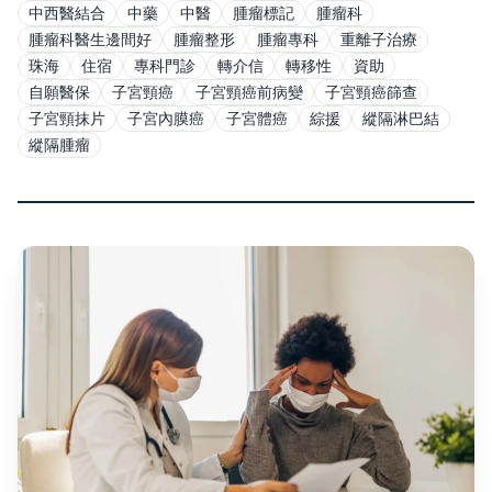
中西醫結合
中藥
中醫
腫瘤標記
腫瘤科
腫瘤科醫生邊間好
腫瘤整形
腫瘤專科
重離子治療
珠海
住宿
專科門診
轉介信
轉移性
資助
自願醫保
子宮頸癌
子宮頸癌前病變
子宮頸癌篩查
子宮頸抹片
子宮內膜癌
子宮體癌
綜援
縱隔淋巴結
縱隔腫瘤