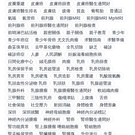
皮瓣重建
皮膚癌
皮膚癌篩查
皮膚癌醫生邊間好
皮膚癌醫生排名
皮膚痣
疲倦
貧血
葡萄胎
普通話
氣喘
氣管癌
前列腺
前列腺MRI
前列腺MRI MpMRI
前列腺癌
前列腺癌醫生邊間好
前列腺檢查
前哨淋巴結活檢
親密關係
親子關係
親子教育
青少年
青少年癌症
青少年骨癌 尤文氏肉瘤
求醫指南
求醫準備
曲妥珠單抗
去甲基化藥物
全乳切除
缺乏
確診
確診癌症
人參
人民調解
妊娠滋養細胞疾病
日間化療中心
絨毛膜癌
肉瘤
乳癌
乳癌篩查
乳房保留手術
乳房超聲波
乳房檢查
乳房切除術
乳房異常
乳房硬塊
乳房造影
乳房重建
乳酸脫氫酶
乳頭血性分泌物 乳癌
乳頭狀
乳腺癌
乳腺超聲波
乳腺外科
乳腺腫瘤
乳腺腫瘤醫生邊間好
軟組織肉瘤
三甲醫院
三陰性乳癌
傷殘津貼
上腹痛
舌癌
社會保險
社交壓力
射頻消融
身體檢查
身體形象
深圳
深圳就醫
神經母細胞瘤
神經內分泌標記
神經內分泌腫瘤
神經外科
腎癌
腎癌醫生邊間好
腎功能異常
腎上腺腫瘤 嗜鉻細胞瘤
腎細胞癌
腎盂輸尿管癌
腎臟腫瘤
腎腫塊
升中派位
生育