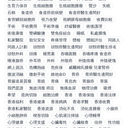
生育力保存
生殖細胞瘤
生殖細胞腫瘤
聲沙
失眠
石棉
食道癌
食道癌前病變
食道癌醫生邊間好
食管鱗狀細胞癌
視力改變
視網膜母細胞瘤
收費比較
手術
手術費用
手術準備
紓緩醫療
術後護理
術後康復
雙磷酸鹽
雙免疫組合
睡眠
私處腫塊
私家醫院
胎兒安全
疼痛管理
體檢
體能評估
同路人
同路人計劃
頭頸癌
頭頸癌醫生邊間好
頭頸癌醫生排名
頭頸外科
頭痛
褪黑素
吞嚥困難
吞嚥疼痛 食道癌
唾液腺癌
外耳癌
外科
外陰癌
外陰痕癢
外陰硬塊
網上資訊
危機熱線
危疾保
威爾姆氏腫瘤 兒童腎癌
微波消融
微創手術
維他命D
胃癌
胃癌醫生邊間好
胃腸道基質瘤
胃鏡
胃痛
胃息肉
胃腺癌
胃脹
我們是誰
無故消瘦 癌症
無痛血尿
物理治療
吸煙
希望
瘜肉切除
細胞治療
香港
香港保險
香港法律
香港福利
香港健康
香港媽媽
香港求醫
香港收費
香港私家醫院
香港資源
消化不良
消化道腫瘤
小腸癌
小細胞肺癌
楔形切除
心肌灌注掃描
心理輔導
心理健康
心理支援
心臟毒性
心臟檢查
信仰
性功能