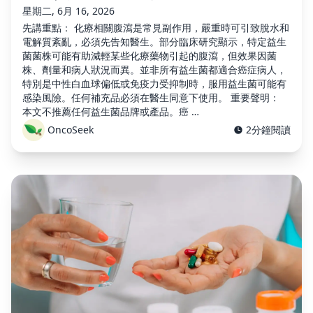
星期二, 6月 16, 2026
先講重點： 化療相關腹瀉是常見副作用，嚴重時可引致脫水和
電解質紊亂，必須先告知醫生。部分臨床研究顯示，特定益生
菌菌株可能有助減輕某些化療藥物引起的腹瀉，但效果因菌
株、劑量和病人狀況而異。並非所有益生菌都適合癌症病人，
特別是中性白血球偏低或免疫力受抑制時，服用益生菌可能有
感染風險。任何補充品必須在醫生同意下使用。 重要聲明：
本文不推薦任何益生菌品牌或產品。癌 …
OncoSeek
2分鐘閱讀