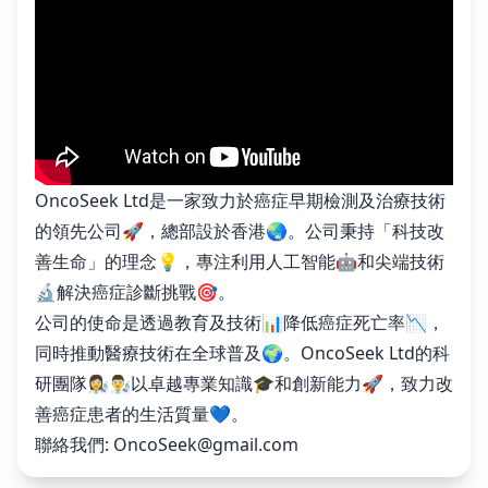
OncoSeek Ltd是一家致力於癌症早期檢測及治療技術
的領先公司🚀，總部設於香港🌏。公司秉持「科技改
善生命」的理念💡，專注利用人工智能🤖和尖端技術
🔬解決癌症診斷挑戰🎯。
公司的使命是透過教育及技術📊降低癌症死亡率📉，
同時推動醫療技術在全球普及🌍。OncoSeek Ltd的科
研團隊👩‍🔬👨‍🔬以卓越專業知識🎓和創新能力🚀，致力改
善癌症患者的生活質量💙。
聯絡我們:
OncoSeek@gmail.com