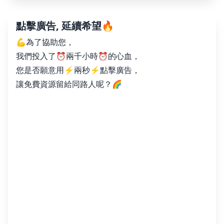
點擊廣告, 延續希望🔥
💪為了協助您，
我們投入了⏰兩千小時⏰的心血，
您是否願意用⚡️兩秒⚡️點擊廣告，
讓免費資源留給同路人呢？🌈