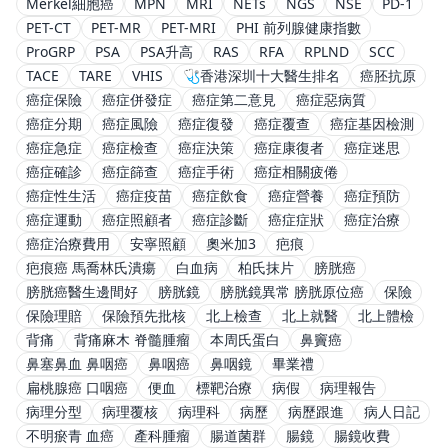
Merkel細胞癌
MPN
MRI
NETs
NGS
NSE
PD-1
PET-CT
PET-MR
PET-MRI
PHI 前列腺健康指數
ProGRP
PSA
PSA升高
RAS
RFA
RPLND
SCC
TACE
TARE
VHIS
🩺香港深圳十大醫生排名
癌胚抗原
癌症保險
癌症併發症
癌症第二意見
癌症惡病質
癌症分期
癌症風險
癌症復發
癌症覆查
癌症基因檢測
癌症急症
癌症檢查
癌症決策
癌症康復者
癌症迷思
癌症確診
癌症篩查
癌症手術
癌症相關疲倦
癌症性生活
癌症疫苗
癌症飲食
癌症營養
癌症預防
癌症運動
癌症照顧者
癌症診斷
癌症症狀
癌症治療
癌症治療費用
安寧照顧
奧米加3
疤痕
疤痕癌 馬喬林氏潰瘍
白血病
柏氏抹片
膀胱癌
膀胱癌醫生邊間好
膀胱鏡
膀胱鏡異常 膀胱原位癌
保險
保險理賠
保險預先批核
北上檢查
北上就醫
北上體檢
背痛
背痛麻木 脊髓腫瘤
本周氏蛋白
鼻竇癌
鼻塞鼻血 鼻咽癌
鼻咽癌
鼻咽鏡
畢業禮
扁桃腺癌 口咽癌
便血
標靶治療
病假
病理報告
病理分型
病理覆核
病理科
病歷
病歷跟進
病人日記
不明瘀青 血癌
產科腫瘤
腸道菌群
腸鏡
腸鏡收費