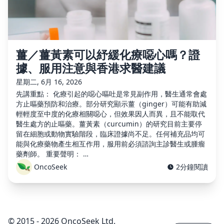
薑／薑黃素可以紓緩化療噁心嗎？證
據、服用注意與香港求醫建議
星期二, 6月 16, 2026
先講重點： 化療引起的噁心嘔吐是常見副作用，醫生通常會處
方止嘔藥預防和治療。部分研究顯示薑（ginger）可能有助減
輕輕度至中度的化療相關噁心，但效果因人而異，且不能取代
醫生處方的止嘔藥。薑黃素（curcumin）的研究目前主要停
留在細胞或動物實驗階段，臨床證據尚不足。任何補充品均可
能與化療藥物產生相互作用，服用前必須諮詢主診醫生或腫瘤
藥劑師。 重要聲明： …
OncoSeek
2分鐘閱讀
© 2015 - 2026 OncoSeek Ltd.