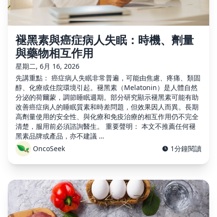
褪黑素與癌症病人失眠：時機、劑量
與藥物相互作用
星期二, 6月 16, 2026
先講重點： 癌症病人失眠非常普遍，可能由焦慮、疼痛、類固
醇、化療或住院環境引起。褪黑素（Melatonin）是人體自然
分泌的荷爾蒙，調節睡眠週期。部分研究顯示褪黑素可能有助
改善癌症病人的睡眠質素和時差問題，但效果因人而異。長期
高劑量使用的安全性、與化療和免疫治療的相互作用仍不完全
清楚，服用前必須諮詢醫生。 重要聲明： 本文不推薦任何褪
黑素品牌或產品，亦不建議 …
OncoSeek
1分鐘閱讀