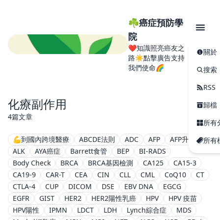
☘️癌症預防學
院
❤️知識照亮癌友之
關於
路☀️點擊廣告支持
我們使命🌈
搜索
RSS
化療副作用
歸檔
4篇文章
所有
💪到國內跨境醫療
ABCDE法則
ADC
AFP
AFP升高
所有
ALK
AYA癌症
Barrett食管
BEP
BI-RADS
Body Check
BRCA
BRCA基因檢測
CA125
CA15-3
CA19-9
CAR-T
CEA
CIN
CLL
CML
CoQ10
CT
CTLA-4
CUP
DICOM
DSE
EBV DNA
EGCG
EGFR
GIST
HER2
HER2陽性乳癌
HPV
HPV 疫苗
HPV陽性
IPMN
LDCT
LDH
Lynch綜合症
MDS