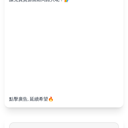
點擊廣告, 延續希望🔥