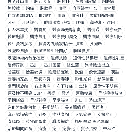
性交後出血
胸部 X 光
胸肺科
胸膜間皮瘤
胸腔癌
胸腔鏡
胸痛
胸腺瘤
血癌
血癌醫生排名
血常規
血漿游離DNA
血精症
血尿
血液科
循環腫瘤細胞
牙科
牙科評估
眼眶腫瘤 眼癌
腰痛
藥物相互作用
伊匹木單抗
醫管局
醫管局先導計劃
醫健通
醫療報告
醫療翻譯
醫療費用
醫療費用減免
醫療風險
醫療糾紛
醫生資料參考
胰管內乳頭狀黏液性腫瘤
胰臟癌
胰臟癌風險
胰臟癌醫生邊間好
胰臟囊腫
胰臟神經內分泌腫瘤
遺傳風險
遺傳性卵巢癌
遺傳性乳癌
遺傳諮詢
乙肝
乙肝疫苗
益生菌
異常陰道出血
陰莖癌
陰莖硬塊
陰囊超聲波
飲酒
飲食建議
英語
營養補充品
營養不良
營養師
影像光碟
影像檢查
幽門螺旋菌
右上腹痛
右下腹痛
魚油
原發性不明癌
原發性不明癌 CUP
粵語
雲芝
運動復康
早期癌症篩查
早期鱗癌
早期乳癌
早期篩查
造口
造口護理
造血幹細胞移植
長期隨訪
長者醫療券
照顧者
真正認識癌症
針灸
症狀查詢
支氣管鏡
支援小組
直腸癌
植物雌激素
職場權益
指甲黑線 黑色素瘤
治療期間飲食
痔瘡
痣
痣變化
質子治療
中秋節