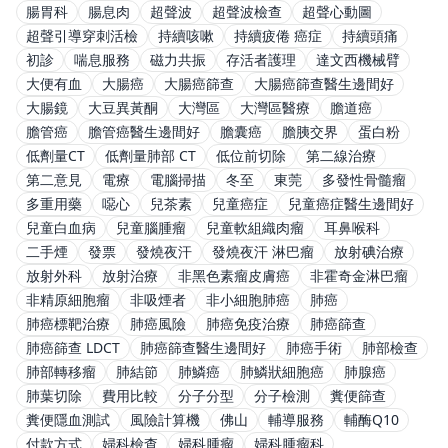
腸胃科
腸息肉
超聲波
超聲波檢查
超聲心動圖
超聲引導穿刺活檢
持續咳嗽
持續疲倦 癌症
持續頭痛
初診
喘息服務
磁力共振
存活者護理
達文西機械臂
大便有血
大腸癌
大腸癌篩查
大腸癌篩查醫生邊間好
大腸鏡
大豆異黃酮
大灣區
大灣區醫療
膽道癌
膽管癌
膽管癌醫生邊間好
膽囊癌
膽胰交界
蛋白粉
低劑量CT
低劑量肺部 CT
低位前切除
第二線治療
第二意見
電療
電腦掃描
冬至
東莞
多發性骨髓瘤
多重用藥
噁心
兒茶素
兒童癌症
兒童癌症醫生邊間好
兒童白血病
兒童腦腫瘤
兒童軟組織肉瘤
耳鼻喉科
二手煙
發票
發燒夜汗
發燒夜汗 淋巴瘤
放射碘治療
放射外科
放射治療
非黑色素瘤皮膚癌
非霍奇金淋巴瘤
非精原細胞瘤
非吸煙者
非小細胞肺癌
肺癌
肺癌標靶治療
肺癌風險
肺癌免疫治療
肺癌篩查
肺癌篩查 LDCT
肺癌篩查醫生邊間好
肺癌手術
肺部檢查
肺部轉移瘤
肺結節
肺鱗癌
肺鱗狀細胞癌
肺腺癌
肺葉切除
費用比較
分子分型
分子檢測
糞便篩查
糞便隱血測試
風險計算機
佛山
輔導服務
輔酶Q10
付款方式
婦科檢查
婦科腫瘤
婦科腫瘤科