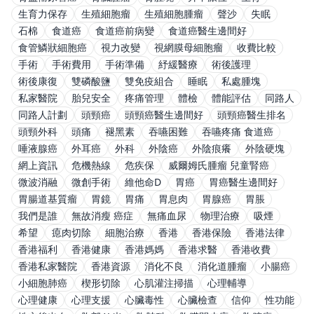
生育力保存
生殖細胞瘤
生殖細胞腫瘤
聲沙
失眠
石棉
食道癌
食道癌前病變
食道癌醫生邊間好
食管鱗狀細胞癌
視力改變
視網膜母細胞瘤
收費比較
手術
手術費用
手術準備
紓緩醫療
術後護理
術後康復
雙磷酸鹽
雙免疫組合
睡眠
私處腫塊
私家醫院
胎兒安全
疼痛管理
體檢
體能評估
同路人
同路人計劃
頭頸癌
頭頸癌醫生邊間好
頭頸癌醫生排名
頭頸外科
頭痛
褪黑素
吞嚥困難
吞嚥疼痛 食道癌
唾液腺癌
外耳癌
外科
外陰癌
外陰痕癢
外陰硬塊
網上資訊
危機熱線
危疾保
威爾姆氏腫瘤 兒童腎癌
微波消融
微創手術
維他命D
胃癌
胃癌醫生邊間好
胃腸道基質瘤
胃鏡
胃痛
胃息肉
胃腺癌
胃脹
我們是誰
無故消瘦 癌症
無痛血尿
物理治療
吸煙
希望
瘜肉切除
細胞治療
香港
香港保險
香港法律
香港福利
香港健康
香港媽媽
香港求醫
香港收費
香港私家醫院
香港資源
消化不良
消化道腫瘤
小腸癌
小細胞肺癌
楔形切除
心肌灌注掃描
心理輔導
心理健康
心理支援
心臟毒性
心臟檢查
信仰
性功能