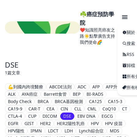
☘️癌症預防學
院
❤️知識照亮癌友之
關於
路☀️點擊廣告支持
我們使命🌈
搜索
RSS
DSE
歸檔
1篇文章
所有
💪到國內跨境醫療
ABCDE法則
ADC
AFP
AFP升高
所有
ALK
AYA癌症
Barrett食管
BEP
BI-RADS
Body Check
BRCA
BRCA基因檢測
CA125
CA15-3
CA19-9
CAR-T
CEA
CIN
CLL
CML
CoQ10
CT
CTLA-4
CUP
DICOM
DSE
EBV DNA
EGCG
EGFR
GIST
HER2
HER2陽性乳癌
HPV
HPV 疫苗
HPV陽性
IPMN
LDCT
LDH
Lynch綜合症
MDS