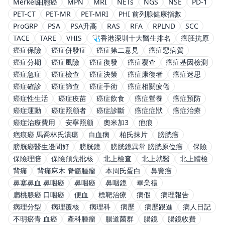
Merkel細胞癌
MPN
MRI
NETs
NGS
NSE
PD-1
PET-CT
PET-MR
PET-MRI
PHI 前列腺健康指數
ProGRP
PSA
PSA升高
RAS
RFA
RPLND
SCC
TACE
TARE
VHIS
🩺香港深圳十大醫生排名
癌胚抗原
癌症保險
癌症併發症
癌症第二意見
癌症惡病質
癌症分期
癌症風險
癌症復發
癌症覆查
癌症基因檢測
癌症急症
癌症檢查
癌症決策
癌症康復者
癌症迷思
癌症確診
癌症篩查
癌症手術
癌症相關疲倦
癌症性生活
癌症疫苗
癌症飲食
癌症營養
癌症預防
癌症運動
癌症照顧者
癌症診斷
癌症症狀
癌症治療
癌症治療費用
安寧照顧
奧米加3
疤痕
疤痕癌 馬喬林氏潰瘍
白血病
柏氏抹片
膀胱癌
膀胱癌醫生邊間好
膀胱鏡
膀胱鏡異常 膀胱原位癌
保險
保險理賠
保險預先批核
北上檢查
北上就醫
北上體檢
背痛
背痛麻木 脊髓腫瘤
本周氏蛋白
鼻竇癌
鼻塞鼻血 鼻咽癌
鼻咽癌
鼻咽鏡
畢業禮
扁桃腺癌 口咽癌
便血
標靶治療
病假
病理報告
病理分型
病理覆核
病理科
病歷
病歷跟進
病人日記
不明瘀青 血癌
產科腫瘤
腸道菌群
腸鏡
腸鏡收費