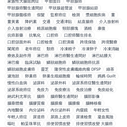
家族性大腸瘜肉症
甲胎蛋白
甲狀腺癌
甲狀腺癌醫生邊間好
甲狀腺超聲波
甲狀腺結節
甲狀腺髓樣癌
假髮
監察癌症
檢測
漿細胞疾病
薑
薑黃素
降鈣素
交通
交通津貼
結直腸癌
介入放射科
介入放射治療
精原細胞瘤
頸部腫塊
酒精
康復
抗癌新藥
抗氧化
口腔癌
口腔癌醫生排名
口腔頜面外科
口腔檢查
口腔潰瘍
跨境保險
跨境醫療
闌尾癌
老年癌症
類癌
冷凍精子
冷凍卵子
冷凍消融
療效及副作用
淋巴癌
淋巴癌醫生邊間好
淋巴結腫大
淋巴瘤
臨床試驗
鱗狀細胞癌
鱗狀細胞癌抗原
鱗狀細胞皮膚癌
靈芝
隆突性皮膚纖維肉瘤 DFSP
綠茶
濾泡狀
卵巢癌
卵巢生殖細胞瘤
輪候時間
媽媽 Guilt
慢性白血病
泌尿科
泌尿外科
泌尿系癌症醫生邊間好
泌尿系統癌症
免疫力
免疫療法
免疫治療
免疫組化
納武利尤單抗
腦癌
腦癌醫生邊間好
腦部影像
腦垂體瘤
腦膠質瘤
腦膜瘤
腦腫瘤
腦轉移瘤
內地醫保
內分泌科
內分泌外科
內窺鏡
年輕女性
年輕人癌症
尿道癌
尿路上皮癌
尿液檢查
凝血風險
嘔吐
帕妥珠單抗
排便習慣改變
排便習慣改變 大腸癌