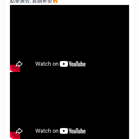
點擊廣告, 延續希望🔥