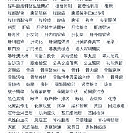
婦科腫瘤科醫生邊間好
復發監測
復發性乳癌
復康
腹部影像
腹部脹痛
腹膜癌
腹膜後淋巴結清掃
腹膜假黏液瘤
腹腔鏡
腹痛
腹瀉
複查
夫妻關係
鈣質
肝癌
肝癌醫生邊間好
肝病檢查
肝超聲波
肝毒性
肝功能
肝內膽管癌
肝切除
肝外膽管癌
肝細胞癌
肝硬化
肝臟超聲波
肝臟影像異常
感染
肛門癌
肛門出血
港澳藥械通
港大深圳醫院
港珠澳大橋
高蛋白飲食
高端體檢
睾丸癌
睾丸硬塊
告訴孩子
跟進檢查
公共交通優惠
公立醫院
功能保留
宮頸癌
骨癌
骨癌醫生排名
骨科
骨肉瘤
骨髓穿刺
骨髓活檢
骨髓移植
骨髓增生異常綜合症
骨痛
骨腫瘤
骨轉移
鼓勵
廣州
國際醫療部
過度檢查
咳血
核子醫學
荷爾蒙影響
荷爾蒙症狀
荷爾蒙治療
黑色素瘤
喉癌
喉癌醫生排名
喉鏡
壺腹癌
化療
化療副作用
化療脫髮
懷孕
緩和醫療
黃疸
回港跟進
霍奇金淋巴瘤
肌肉流失
基底細胞癌
基因檢測
急性白血病
急症室
脊椎腫瘤
脊髓腫瘤
脊柱轉移瘤
家庭
家庭傳統
家庭溝通
家長日
家族性癌症