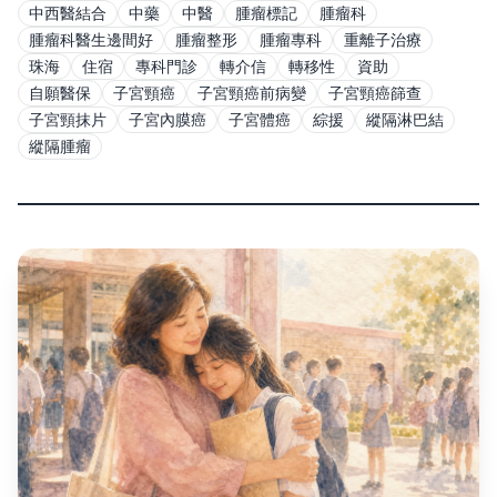
中西醫結合
中藥
中醫
腫瘤標記
腫瘤科
腫瘤科醫生邊間好
腫瘤整形
腫瘤專科
重離子治療
珠海
住宿
專科門診
轉介信
轉移性
資助
自願醫保
子宮頸癌
子宮頸癌前病變
子宮頸癌篩查
子宮頸抹片
子宮內膜癌
子宮體癌
綜援
縱隔淋巴結
縱隔腫瘤