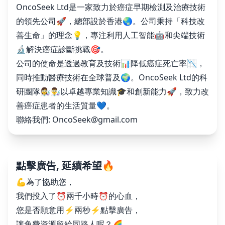
OncoSeek Ltd是一家致力於癌症早期檢測及治療技術
的領先公司🚀，總部設於香港🌏。公司秉持「科技改
善生命」的理念💡，專注利用人工智能🤖和尖端技術
🔬解決癌症診斷挑戰🎯。
公司的使命是透過教育及技術📊降低癌症死亡率📉，
同時推動醫療技術在全球普及🌍。OncoSeek Ltd的科
研團隊👩‍🔬👨‍🔬以卓越專業知識🎓和創新能力🚀，致力改
善癌症患者的生活質量💙。
聯絡我們:
OncoSeek@gmail.com
點擊廣告, 延續希望🔥
💪為了協助您，
我們投入了⏰兩千小時⏰的心血，
您是否願意用⚡️兩秒⚡️點擊廣告，
讓免費資源留給同路人呢？🌈