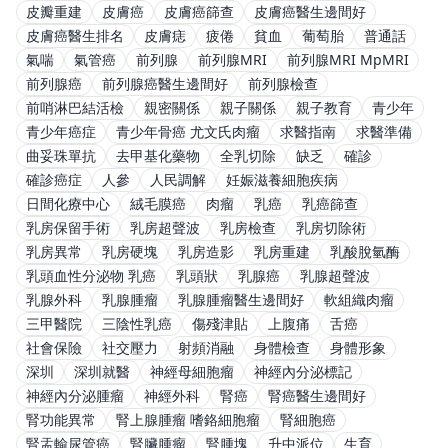
皮瓣重建
皮膚癌
皮膚癌篩查
皮膚癌醫生邊間好
皮膚癌醫生排名
皮膚痣
疲倦
貧血
葡萄胎
普通話
氣喘
氣管癌
前列腺
前列腺MRI
前列腺MRI MpMRI
前列腺癌
前列腺癌醫生邊間好
前列腺檢查
前哨淋巴結活檢
親密關係
親子關係
親子教育
青少年
青少年癌症
青少年骨癌 尤文氏肉瘤
求醫指南
求醫準備
曲妥珠單抗
去甲基化藥物
全乳切除
缺乏
確診
確診癌症
人參
人民調解
妊娠滋養細胞疾病
日間化療中心
絨毛膜癌
肉瘤
乳癌
乳癌篩查
乳房保留手術
乳房超聲波
乳房檢查
乳房切除術
乳房異常
乳房硬塊
乳房造影
乳房重建
乳酸脫氫酶
乳頭血性分泌物 乳癌
乳頭狀
乳腺癌
乳腺超聲波
乳腺外科
乳腺腫瘤
乳腺腫瘤醫生邊間好
軟組織肉瘤
三甲醫院
三陰性乳癌
傷殘津貼
上腹痛
舌癌
社會保險
社交壓力
射頻消融
身體檢查
身體形象
深圳
深圳就醫
神經母細胞瘤
神經內分泌標記
神經內分泌腫瘤
神經外科
腎癌
腎癌醫生邊間好
腎功能異常
腎上腺腫瘤 嗜鉻細胞瘤
腎細胞癌
腎盂輸尿管癌
腎臟腫瘤
腎腫塊
升中派位
生育