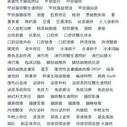
家族性大腸瘜肉症
甲胎蛋白
甲狀腺癌
甲狀腺癌醫生邊間好
甲狀腺超聲波
甲狀腺結節
甲狀腺髓樣癌
假髮
監察癌症
檢測
漿細胞疾病
薑
薑黃素
降鈣素
交通
交通津貼
結直腸癌
介入放射科
介入放射治療
精原細胞瘤
頸部腫塊
酒精
康復
抗癌新藥
抗氧化
口腔癌
口腔癌醫生排名
口腔頜面外科
口腔檢查
口腔潰瘍
跨境保險
跨境醫療
闌尾癌
老年癌症
類癌
冷凍精子
冷凍卵子
冷凍消融
療效及副作用
淋巴癌
淋巴癌醫生邊間好
淋巴結腫大
淋巴瘤
臨床試驗
鱗狀細胞癌
鱗狀細胞癌抗原
鱗狀細胞皮膚癌
靈芝
隆突性皮膚纖維肉瘤 DFSP
綠茶
濾泡狀
卵巢癌
卵巢生殖細胞瘤
輪候時間
媽媽 Guilt
慢性白血病
泌尿科
泌尿外科
泌尿系癌症醫生邊間好
泌尿系統癌症
免疫力
免疫療法
免疫治療
免疫組化
納武利尤單抗
腦癌
腦癌醫生邊間好
腦部影像
腦垂體瘤
腦膠質瘤
腦膜瘤
腦腫瘤
腦轉移瘤
內地醫保
內分泌科
內分泌外科
內窺鏡
年輕女性
年輕人癌症
尿道癌
尿路上皮癌
尿液檢查
凝血風險
嘔吐
帕妥珠單抗
排便習慣改變
排便習慣改變 大腸癌