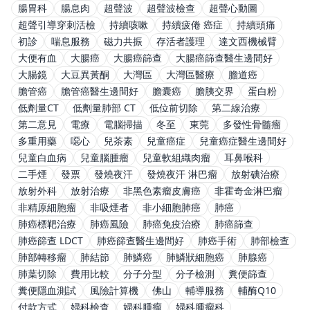
腸胃科
腸息肉
超聲波
超聲波檢查
超聲心動圖
超聲引導穿刺活檢
持續咳嗽
持續疲倦 癌症
持續頭痛
初診
喘息服務
磁力共振
存活者護理
達文西機械臂
大便有血
大腸癌
大腸癌篩查
大腸癌篩查醫生邊間好
大腸鏡
大豆異黃酮
大灣區
大灣區醫療
膽道癌
膽管癌
膽管癌醫生邊間好
膽囊癌
膽胰交界
蛋白粉
低劑量CT
低劑量肺部 CT
低位前切除
第二線治療
第二意見
電療
電腦掃描
冬至
東莞
多發性骨髓瘤
多重用藥
噁心
兒茶素
兒童癌症
兒童癌症醫生邊間好
兒童白血病
兒童腦腫瘤
兒童軟組織肉瘤
耳鼻喉科
二手煙
發票
發燒夜汗
發燒夜汗 淋巴瘤
放射碘治療
放射外科
放射治療
非黑色素瘤皮膚癌
非霍奇金淋巴瘤
非精原細胞瘤
非吸煙者
非小細胞肺癌
肺癌
肺癌標靶治療
肺癌風險
肺癌免疫治療
肺癌篩查
肺癌篩查 LDCT
肺癌篩查醫生邊間好
肺癌手術
肺部檢查
肺部轉移瘤
肺結節
肺鱗癌
肺鱗狀細胞癌
肺腺癌
肺葉切除
費用比較
分子分型
分子檢測
糞便篩查
糞便隱血測試
風險計算機
佛山
輔導服務
輔酶Q10
付款方式
婦科檢查
婦科腫瘤
婦科腫瘤科