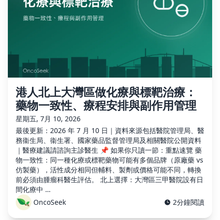
港人北上大灣區做化療與標靶治療：
藥物一致性、療程安排與副作用管理
星期五, 7月 10, 2026
最後更新：2026 年 7 月 10 日｜資料來源包括醫院管理局、醫
務衞生局、衞生署、國家藥品監督管理局及相關醫院公開資料
｜醫療建議請諮詢主診醫生 📌 如果你只讀一節：重點速覽 藥
物一致性：同一種化療或標靶藥物可能有多個品牌（原廠藥 vs
仿製藥），活性成分相同但輔料、製劑或價格可能不同，轉換
前必須由腫瘤科醫生評估。 北上選擇：大灣區三甲醫院設有日
間化療中 …
OncoSeek
2分鐘閱讀