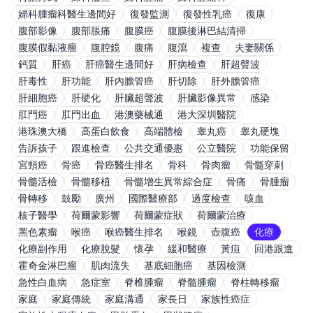
婦科腫瘤科醫生邊間好
復發監測
復發性乳癌
復康
腹部影像
腹部脹痛
腹膜癌
腹膜後淋巴結清掃
腹膜假黏液瘤
腹腔鏡
腹痛
腹瀉
複查
夫妻關係
鈣質
肝癌
肝癌醫生邊間好
肝病檢查
肝超聲波
肝毒性
肝功能
肝內膽管癌
肝切除
肝外膽管癌
肝細胞癌
肝硬化
肝臟超聲波
肝臟影像異常
感染
肛門癌
肛門出血
港澳藥械通
港大深圳醫院
港珠澳大橋
高蛋白飲食
高端體檢
睾丸癌
睾丸硬塊
告訴孩子
跟進檢查
公共交通優惠
公立醫院
功能保留
宮頸癌
骨癌
骨癌醫生排名
骨科
骨肉瘤
骨髓穿刺
骨髓活檢
骨髓移植
骨髓增生異常綜合症
骨痛
骨腫瘤
骨轉移
鼓勵
廣州
國際醫療部
過度檢查
咳血
核子醫學
荷爾蒙影響
荷爾蒙症狀
荷爾蒙治療
黑色素瘤
喉癌
喉癌醫生排名
喉鏡
壺腹癌
化療
化療副作用
化療脫髮
懷孕
緩和醫療
黃疸
回港跟進
霍奇金淋巴瘤
肌肉流失
基底細胞癌
基因檢測
急性白血病
急症室
脊椎腫瘤
脊髓腫瘤
脊柱轉移瘤
家庭
家庭傳統
家庭溝通
家長日
家族性癌症