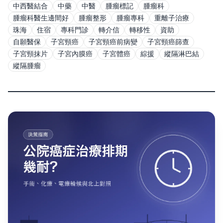
中西醫結合
中藥
中醫
腫瘤標記
腫瘤科
腫瘤科醫生邊間好
腫瘤整形
腫瘤專科
重離子治療
珠海
住宿
專科門診
轉介信
轉移性
資助
自願醫保
子宮頸癌
子宮頸癌前病變
子宮頸癌篩查
子宮頸抹片
子宮內膜癌
子宮體癌
綜援
縱隔淋巴結
縱隔腫瘤