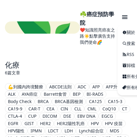
☘️癌症預防學
院
❤️知識照亮癌友之
關於
路☀️點擊廣告支持
我們使命🌈
搜索
RSS
化療
歸檔
6篇文章
所有
💪到國內跨境醫療
ABCDE法則
ADC
AFP
AFP升高
所有
ALK
AYA癌症
Barrett食管
BEP
BI-RADS
Body Check
BRCA
BRCA基因檢測
CA125
CA15-3
CA19-9
CAR-T
CEA
CIN
CLL
CML
CoQ10
CT
CTLA-4
CUP
DICOM
DSE
EBV DNA
EGCG
EGFR
GIST
HER2
HER2陽性乳癌
HPV
HPV 疫苗
HPV陽性
IPMN
LDCT
LDH
Lynch綜合症
MDS