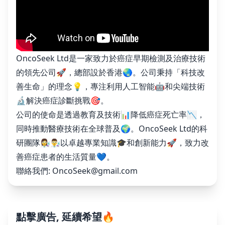
OncoSeek Ltd是一家致力於癌症早期檢測及治療技術
的領先公司🚀，總部設於香港🌏。公司秉持「科技改
善生命」的理念💡，專注利用人工智能🤖和尖端技術
🔬解決癌症診斷挑戰🎯。
公司的使命是透過教育及技術📊降低癌症死亡率📉，
同時推動醫療技術在全球普及🌍。OncoSeek Ltd的科
研團隊👩‍🔬👨‍🔬以卓越專業知識🎓和創新能力🚀，致力改
善癌症患者的生活質量💙。
聯絡我們:
OncoSeek@gmail.com
點擊廣告, 延續希望🔥