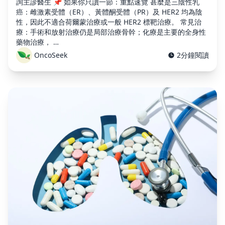
詢主診醫生 📌 如果你只讀一節：重點速覽 甚麼是三陰性乳
癌：雌激素受體（ER）、黃體酮受體（PR）及 HER2 均為陰
性，因此不適合荷爾蒙治療或一般 HER2 標靶治療。 常見治
療：手術和放射治療仍是局部治療骨幹；化療是主要的全身性
藥物治療， …
OncoSeek
2分鐘閱讀