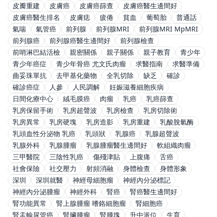
皮瓣重建
皮膚癌
皮膚癌篩查
皮膚癌醫生邊間好
皮膚癌醫生排名
皮膚痣
疲倦
貧血
葡萄胎
普通話
氣喘
氣管癌
前列腺
前列腺MRI
前列腺MRI MpMRI
前列腺癌
前列腺癌醫生邊間好
前列腺檢查
前哨淋巴結活檢
親密關係
親子關係
親子教育
青少年
青少年癌症
青少年骨癌 尤文氏肉瘤
求醫指南
求醫準備
曲妥珠單抗
去甲基化藥物
全乳切除
缺乏
確診
確診癌症
人參
人民調解
妊娠滋養細胞疾病
日間化療中心
絨毛膜癌
肉瘤
乳癌
乳癌篩查
乳房保留手術
乳房超聲波
乳房檢查
乳房切除術
乳房異常
乳房硬塊
乳房造影
乳房重建
乳酸脫氫酶
乳頭血性分泌物 乳癌
乳頭狀
乳腺癌
乳腺超聲波
乳腺外科
乳腺腫瘤
乳腺腫瘤醫生邊間好
軟組織肉瘤
三甲醫院
三陰性乳癌
傷殘津貼
上腹痛
舌癌
社會保險
社交壓力
射頻消融
身體檢查
身體形象
深圳
深圳就醫
神經母細胞瘤
神經內分泌標記
神經內分泌腫瘤
神經外科
腎癌
腎癌醫生邊間好
腎功能異常
腎上腺腫瘤 嗜鉻細胞瘤
腎細胞癌
腎盂輸尿管癌
腎臟腫瘤
腎腫塊
升中派位
生育