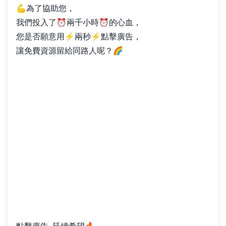
💪為了協助您，
我們投入了⏰兩千小時⏰的心血，
您是否願意用⚡️兩秒⚡️點擊廣告，
讓免費資源留給同路人呢？🌈
點擊廣告, 延續希望🔥