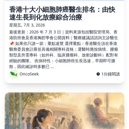
香港十大小細胞肺癌醫生排名：由快
速生長到化放療綜合治療
星期五, 7月 3, 2026
最後更新：2026 年 7 月 3 日｜資料來源包括醫院管理局、香
港防癌會及香港胸腔學會公開資料｜醫療建議請諮詢主診醫生
📌 如果你只讀一節：重點速覽 選擇重點：香港醫生須在香港
醫務委員會註冊並具備相關專科資格；選醫時應按病情、腫瘤
類型及所需專科（如外科、臨床腫瘤科、放射診斷科）配對有
經驗的團隊。 疾病特性：小細胞肺癌生長迅速，早期即可擴
散，因此確診時多數已 …
OncoSeek
1分鐘閱讀