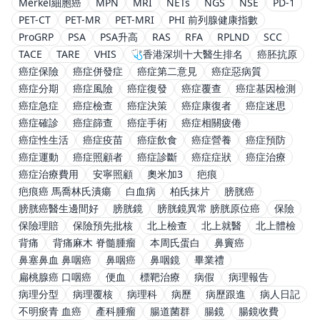
Merkel細胞癌
MPN
MRI
NETs
NGS
NSE
PD-1
PET-CT
PET-MR
PET-MRI
PHI 前列腺健康指數
ProGRP
PSA
PSA升高
RAS
RFA
RPLND
SCC
TACE
TARE
VHIS
🩺香港深圳十大醫生排名
癌胚抗原
癌症保險
癌症併發症
癌症第二意見
癌症惡病質
癌症分期
癌症風險
癌症復發
癌症覆查
癌症基因檢測
癌症急症
癌症檢查
癌症決策
癌症康復者
癌症迷思
癌症確診
癌症篩查
癌症手術
癌症相關疲倦
癌症性生活
癌症疫苗
癌症飲食
癌症營養
癌症預防
癌症運動
癌症照顧者
癌症診斷
癌症症狀
癌症治療
癌症治療費用
安寧照顧
奧米加3
疤痕
疤痕癌 馬喬林氏潰瘍
白血病
柏氏抹片
膀胱癌
膀胱癌醫生邊間好
膀胱鏡
膀胱鏡異常 膀胱原位癌
保險
保險理賠
保險預先批核
北上檢查
北上就醫
北上體檢
背痛
背痛麻木 脊髓腫瘤
本周氏蛋白
鼻竇癌
鼻塞鼻血 鼻咽癌
鼻咽癌
鼻咽鏡
畢業禮
扁桃腺癌 口咽癌
便血
標靶治療
病假
病理報告
病理分型
病理覆核
病理科
病歷
病歷跟進
病人日記
不明瘀青 血癌
產科腫瘤
腸道菌群
腸鏡
腸鏡收費