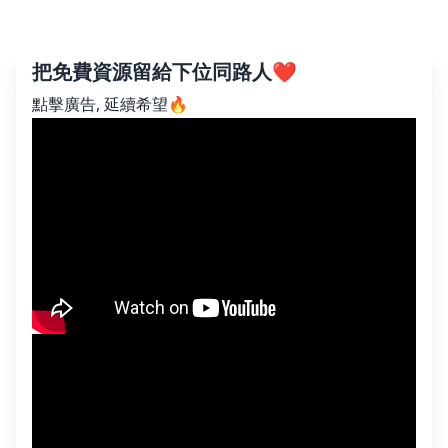
把免費資源留給下位同路人❤️
點擊廣告, 延續希望🔥