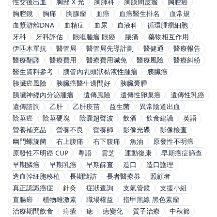
性交後出血
胸部 X 光
胸肺科
胸膜間皮瘤
胸腔癌
胸腔鏡
胸痛
胸腺瘤
血癌
血癌醫生排名
血常規
血漿游離DNA
血精症
血尿
血液科
循環腫瘤細胞
牙科
牙科評估
眼眶腫瘤 眼癌
腰痛
藥物相互作用
伊匹木單抗
醫管局
醫管局先導計劃
醫健通
醫療報告
醫療翻譯
醫療費用
醫療費用減免
醫療風險
醫療糾紛
醫生資料參考
胰管內乳頭狀黏液性腫瘤
胰臟癌
胰臟癌風險
胰臟癌醫生邊間好
胰臟囊腫
胰臟神經內分泌腫瘤
遺傳風險
遺傳性卵巢癌
遺傳性乳癌
遺傳諮詢
乙肝
乙肝疫苗
益生菌
異常陰道出血
陰莖癌
陰莖硬塊
陰囊超聲波
飲酒
飲食建議
英語
營養補充品
營養不良
營養師
影像光碟
影像檢查
幽門螺旋菌
右上腹痛
右下腹痛
魚油
原發性不明癌
原發性不明癌 CUP
粵語
雲芝
運動復康
早期癌症篩查
早期鱗癌
早期乳癌
早期篩查
造口
造口護理
造血幹細胞移植
長期隨訪
長者醫療券
照顧者
真正認識癌症
針灸
症狀查詢
支氣管鏡
支援小組
直腸癌
植物雌激素
職場權益
指甲黑線 黑色素瘤
治療期間飲食
痔瘡
痣
痣變化
質子治療
中秋節