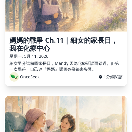
媽媽的戰爭 Ch.11｜細女的家長日，
我在化療中心
星期一, 5月 11, 2026
細女呈分試前嘅家長日，Mandy 因為化療延誤而錯過。佢第
一次覺得，自己連『媽媽』呢個身份都喪失緊。
OncoSeek
1分鐘閱讀