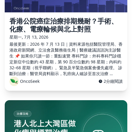
香港公院癌症治療排期幾耐？手術、
化療、電療輪候與北上對照
星期一, 7月 13, 2026
最後更新：2026 年 7 月 13 日｜資料來源包括醫院管理局、香
港政府新聞網、立法會及醫務衞生局｜醫療建議請諮詢主診醫
生 📌 如果你只讀一節：重點速覽 專科門診：外科專科門診穩
定新症中位數約 43 星期，第 90 百分位數約 98 星期；內科約
32–68 星期（視乎聯網）。緊急及半緊急個案會優先處理。 診
斷到治療：醫管局資料顯示，乳癌病人確診至首次治療 …
OncoSeek
2分鐘閱讀