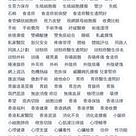
生育力保存
生殖細胞瘤
生殖細胞腫瘤
聲沙
失眠
石棉
食道癌
食道癌前病變
食道癌醫生邊間好
食管鱗狀細胞癌
視力改變
視網膜母細胞瘤
收費比較
手術
手術費用
手術準備
紓緩醫療
術後護理
術後康復
雙磷酸鹽
雙免疫組合
睡眠
私處腫塊
私家醫院
胎兒安全
疼痛管理
體檢
體能評估
同路人
同路人計劃
頭頸癌
頭頸癌醫生邊間好
頭頸癌醫生排名
頭頸外科
頭痛
褪黑素
吞嚥困難
吞嚥疼痛 食道癌
唾液腺癌
外耳癌
外科
外陰癌
外陰痕癢
外陰硬塊
網上資訊
危機熱線
危疾保
威爾姆氏腫瘤 兒童腎癌
微波消融
微創手術
維他命D
胃癌
胃癌醫生邊間好
胃腸道基質瘤
胃鏡
胃痛
胃息肉
胃腺癌
胃脹
我們是誰
無故消瘦 癌症
無痛血尿
物理治療
吸煙
希望
瘜肉切除
細胞治療
香港
香港保險
香港法律
香港福利
香港健康
香港媽媽
香港求醫
香港收費
香港私家醫院
香港資源
消化不良
消化道腫瘤
小腸癌
小細胞肺癌
楔形切除
心肌灌注掃描
心理輔導
心理健康
心理支援
心臟毒性
心臟檢查
信仰
性功能