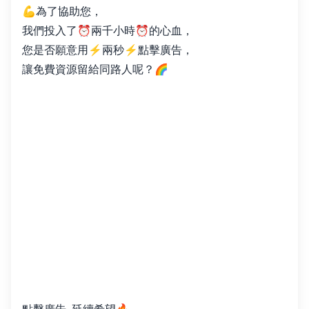
💪為了協助您，
我們投入了⏰兩千小時⏰的心血，
您是否願意用⚡️兩秒⚡️點擊廣告，
讓免費資源留給同路人呢？🌈