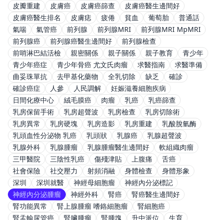
皮瓣重建
皮膚癌
皮膚癌篩查
皮膚癌醫生邊間好
皮膚癌醫生排名
皮膚痣
疲倦
貧血
葡萄胎
普通話
氣喘
氣管癌
前列腺
前列腺MRI
前列腺MRI MpMRI
前列腺癌
前列腺癌醫生邊間好
前列腺檢查
前哨淋巴結活檢
親密關係
親子關係
親子教育
青少年
青少年癌症
青少年骨癌 尤文氏肉瘤
求醫指南
求醫準備
曲妥珠單抗
去甲基化藥物
全乳切除
缺乏
確診
確診癌症
人參
人民調解
妊娠滋養細胞疾病
日間化療中心
絨毛膜癌
肉瘤
乳癌
乳癌篩查
乳房保留手術
乳房超聲波
乳房檢查
乳房切除術
乳房異常
乳房硬塊
乳房造影
乳房重建
乳酸脫氫酶
乳頭血性分泌物 乳癌
乳頭狀
乳腺癌
乳腺超聲波
乳腺外科
乳腺腫瘤
乳腺腫瘤醫生邊間好
軟組織肉瘤
三甲醫院
三陰性乳癌
傷殘津貼
上腹痛
舌癌
社會保險
社交壓力
射頻消融
身體檢查
身體形象
深圳
深圳就醫
神經母細胞瘤
神經內分泌標記
神經內分泌腫瘤
神經外科
腎癌
腎癌醫生邊間好
腎功能異常
腎上腺腫瘤 嗜鉻細胞瘤
腎細胞癌
腎盂輸尿管癌
腎臟腫瘤
腎腫塊
升中派位
生育