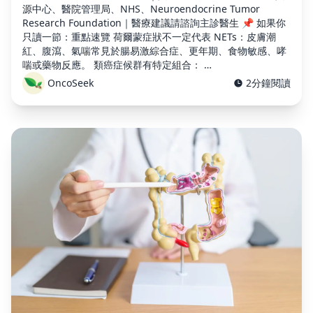
源中心、醫院管理局、NHS、Neuroendocrine Tumor
Research Foundation｜醫療建議請諮詢主診醫生 📌 如果你
只讀一節：重點速覽 荷爾蒙症狀不一定代表 NETs：皮膚潮
紅、腹瀉、氣喘常見於腸易激綜合症、更年期、食物敏感、哮
喘或藥物反應。 類癌症候群有特定組合： …
OncoSeek
2分鐘閱讀