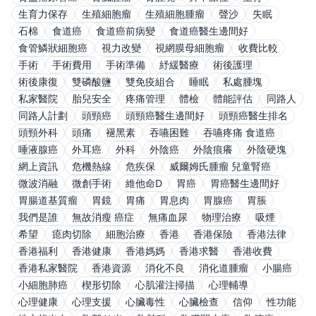
生育力保存
生殖細胞瘤
生殖細胞腫瘤
聲沙
失眠
石棉
食道癌
食道癌前病變
食道癌醫生邊間好
食管鱗狀細胞癌
視力改變
視網膜母細胞瘤
收費比較
手術
手術費用
手術準備
紓緩醫療
術後護理
術後康復
雙磷酸鹽
雙免疫組合
睡眠
私處腫塊
私家醫院
胎兒安全
疼痛管理
體檢
體能評估
同路人
同路人計劃
頭頸癌
頭頸癌醫生邊間好
頭頸癌醫生排名
頭頸外科
頭痛
褪黑素
吞嚥困難
吞嚥疼痛 食道癌
唾液腺癌
外耳癌
外科
外陰癌
外陰痕癢
外陰硬塊
網上資訊
危機熱線
危疾保
威爾姆氏腫瘤 兒童腎癌
微波消融
微創手術
維他命D
胃癌
胃癌醫生邊間好
胃腸道基質瘤
胃鏡
胃痛
胃息肉
胃腺癌
胃脹
我們是誰
無故消瘦 癌症
無痛血尿
物理治療
吸煙
希望
瘜肉切除
細胞治療
香港
香港保險
香港法律
香港福利
香港健康
香港媽媽
香港求醫
香港收費
香港私家醫院
香港資源
消化不良
消化道腫瘤
小腸癌
小細胞肺癌
楔形切除
心肌灌注掃描
心理輔導
心理健康
心理支援
心臟毒性
心臟檢查
信仰
性功能