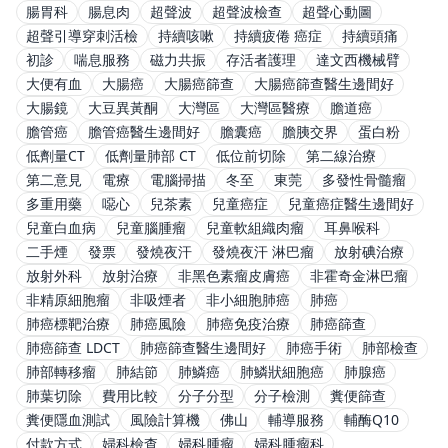
腸胃科
腸息肉
超聲波
超聲波檢查
超聲心動圖
超聲引導穿刺活檢
持續咳嗽
持續疲倦 癌症
持續頭痛
初診
喘息服務
磁力共振
存活者護理
達文西機械臂
大便有血
大腸癌
大腸癌篩查
大腸癌篩查醫生邊間好
大腸鏡
大豆異黃酮
大灣區
大灣區醫療
膽道癌
膽管癌
膽管癌醫生邊間好
膽囊癌
膽胰交界
蛋白粉
低劑量CT
低劑量肺部 CT
低位前切除
第二線治療
第二意見
電療
電腦掃描
冬至
東莞
多發性骨髓瘤
多重用藥
噁心
兒茶素
兒童癌症
兒童癌症醫生邊間好
兒童白血病
兒童腦腫瘤
兒童軟組織肉瘤
耳鼻喉科
二手煙
發票
發燒夜汗
發燒夜汗 淋巴瘤
放射碘治療
放射外科
放射治療
非黑色素瘤皮膚癌
非霍奇金淋巴瘤
非精原細胞瘤
非吸煙者
非小細胞肺癌
肺癌
肺癌標靶治療
肺癌風險
肺癌免疫治療
肺癌篩查
肺癌篩查 LDCT
肺癌篩查醫生邊間好
肺癌手術
肺部檢查
肺部轉移瘤
肺結節
肺鱗癌
肺鱗狀細胞癌
肺腺癌
肺葉切除
費用比較
分子分型
分子檢測
糞便篩查
糞便隱血測試
風險計算機
佛山
輔導服務
輔酶Q10
付款方式
婦科檢查
婦科腫瘤
婦科腫瘤科