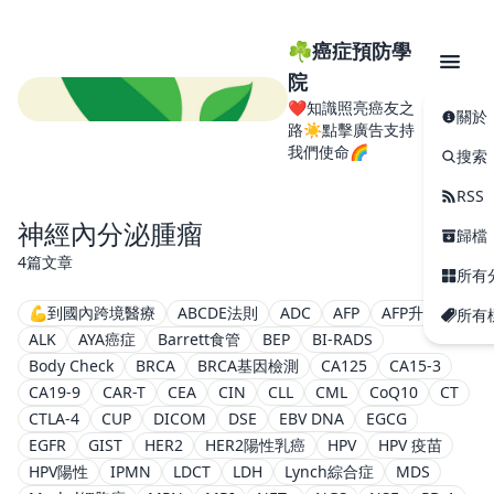
☘️癌症預防學
院
❤️知識照亮癌友之
關於
路☀️點擊廣告支持
我們使命🌈
搜索
RSS
神經內分泌腫瘤
歸檔
4篇文章
所有
💪到國內跨境醫療
ABCDE法則
ADC
AFP
AFP升高
所有
ALK
AYA癌症
Barrett食管
BEP
BI-RADS
Body Check
BRCA
BRCA基因檢測
CA125
CA15-3
CA19-9
CAR-T
CEA
CIN
CLL
CML
CoQ10
CT
CTLA-4
CUP
DICOM
DSE
EBV DNA
EGCG
EGFR
GIST
HER2
HER2陽性乳癌
HPV
HPV 疫苗
HPV陽性
IPMN
LDCT
LDH
Lynch綜合症
MDS