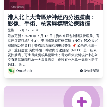
港人北上大灣區治神經內分泌腫瘤：
影像、手術、核素與標靶治療路徑
星期日, 7月 12, 2026
最後更新：2026 年 7 月 12 日｜資料來源包括醫院管理局、香
港癌症資料統計中心、美國國家癌症研究所（NCI）PDQ 及相
關醫院公開資料｜醫療建議請諮詢主診醫生 📌 如果你只讀一
節：重點速覽 疾病特性：神經內分泌腫瘤（NETs）是一組異
質性腫瘤，可生長緩慢或具侵襲性；香港癌症資料統計中心並
沒有將其單獨列為十大常見癌症，也沒有公布單一病種的新症
數目。 診 …
OncoSeek
3分鐘閱讀