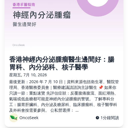
香港神經內分泌腫瘤醫生邊間好：腸
胃科、內分泌科、核子醫學
星期五, 7月 10, 2026
最後更新：2026 年 7 月 10 日｜資料來源包括衛生署、醫院管
理局、香港醫務委員會｜醫療建議請諮詢主診醫生 📌 如果你
只讀一節：重點速覽 先評估症狀：反覆腹痛腹瀉、面紅潮熱、
氣喘或低血糖都可能是神經內分泌腫瘤的警號。 了解專科分
工：腸胃肝臟科、內分泌及糖尿科、臨床腫瘤科、核子醫學科
及外科會按需要參與。 公私營選擇： …
OncoSeek
1分鐘閱讀