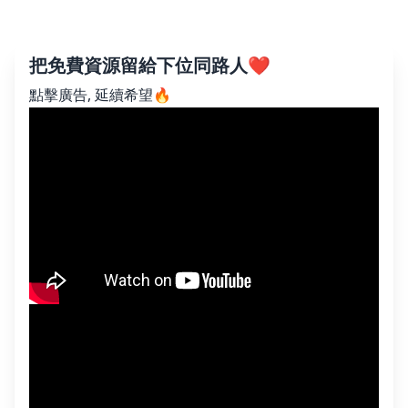
把免費資源留給下位同路人❤️
點擊廣告, 延續希望🔥