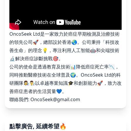
OncoSeek Ltd是一家致力於癌症早期檢測及治療技術
的領先公司🚀，總部設於香港🌏。公司秉持「科技改
善生命」的理念💡，專注利用人工智能🤖和尖端技術
🔬解決癌症診斷挑戰🎯。
公司的使命是透過教育及技術📊降低癌症死亡率📉，
同時推動醫療技術在全球普及🌍。OncoSeek Ltd的科
研團隊👩‍🔬👨‍🔬以卓越專業知識🎓和創新能力🚀，致力改
善癌症患者的生活質量💙。
聯絡我們:
OncoSeek@gmail.com
點擊廣告, 延續希望🔥