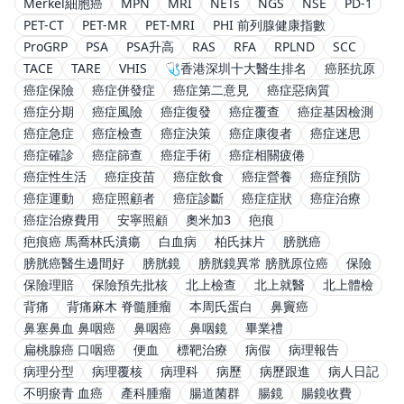
Merkel細胞癌
MPN
MRI
NETs
NGS
NSE
PD-1
PET-CT
PET-MR
PET-MRI
PHI 前列腺健康指數
ProGRP
PSA
PSA升高
RAS
RFA
RPLND
SCC
TACE
TARE
VHIS
🩺香港深圳十大醫生排名
癌胚抗原
癌症保險
癌症併發症
癌症第二意見
癌症惡病質
癌症分期
癌症風險
癌症復發
癌症覆查
癌症基因檢測
癌症急症
癌症檢查
癌症決策
癌症康復者
癌症迷思
癌症確診
癌症篩查
癌症手術
癌症相關疲倦
癌症性生活
癌症疫苗
癌症飲食
癌症營養
癌症預防
癌症運動
癌症照顧者
癌症診斷
癌症症狀
癌症治療
癌症治療費用
安寧照顧
奧米加3
疤痕
疤痕癌 馬喬林氏潰瘍
白血病
柏氏抹片
膀胱癌
膀胱癌醫生邊間好
膀胱鏡
膀胱鏡異常 膀胱原位癌
保險
保險理賠
保險預先批核
北上檢查
北上就醫
北上體檢
背痛
背痛麻木 脊髓腫瘤
本周氏蛋白
鼻竇癌
鼻塞鼻血 鼻咽癌
鼻咽癌
鼻咽鏡
畢業禮
扁桃腺癌 口咽癌
便血
標靶治療
病假
病理報告
病理分型
病理覆核
病理科
病歷
病歷跟進
病人日記
不明瘀青 血癌
產科腫瘤
腸道菌群
腸鏡
腸鏡收費