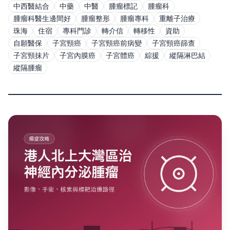
中西醫結合
中藥
中醫
腫瘤標記
腫瘤科
腫瘤科醫生邊間好
腫瘤整形
腫瘤專科
重離子治療
珠海
住宿
專科門診
轉介信
轉移性
資助
自願醫保
子宮頸癌
子宮頸癌前病變
子宮頸癌篩查
子宮頸抹片
子宮內膜癌
子宮體癌
綜援
縱隔淋巴結
縱隔腫瘤