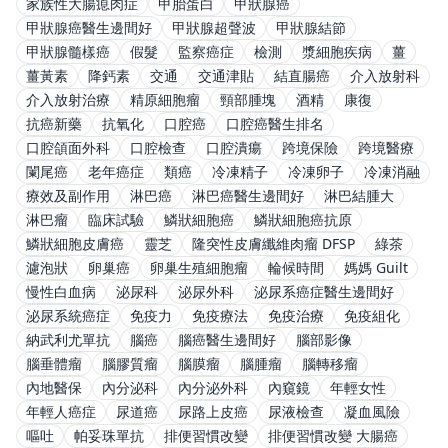
家族性大腸瘜肉症
甲胎蛋白
甲狀腺癌
甲狀腺癌醫生邊間好
甲狀腺超聲波
甲狀腺結節
甲狀腺髓樣癌
假髮
監察癌症
檢測
漿細胞疾病
薑
薑黃素
降鈣素
交通
交通津貼
結直腸癌
介入放射科
介入放射治療
精原細胞瘤
頸部腫塊
酒精
康復
抗癌新藥
抗氧化
口腔癌
口腔癌醫生排名
口腔頜面外科
口腔檢查
口腔潰瘍
跨境保險
跨境醫療
闌尾癌
老年癌症
類癌
冷凍精子
冷凍卵子
冷凍消融
療效及副作用
淋巴癌
淋巴癌醫生邊間好
淋巴結腫大
淋巴瘤
臨床試驗
鱗狀細胞癌
鱗狀細胞癌抗原
鱗狀細胞皮膚癌
靈芝
隆突性皮膚纖維肉瘤 DFSP
綠茶
濾泡狀
卵巢癌
卵巢生殖細胞瘤
輪候時間
媽媽 Guilt
慢性白血病
泌尿科
泌尿外科
泌尿系癌症醫生邊間好
泌尿系統癌症
免疫力
免疫療法
免疫治療
免疫組化
納武利尤單抗
腦癌
腦癌醫生邊間好
腦部影像
腦垂體瘤
腦膠質瘤
腦膜瘤
腦腫瘤
腦轉移瘤
內地醫保
內分泌科
內分泌外科
內窺鏡
年輕女性
年輕人癌症
尿道癌
尿路上皮癌
尿液檢查
凝血風險
嘔吐
帕妥珠單抗
排便習慣改變
排便習慣改變 大腸癌