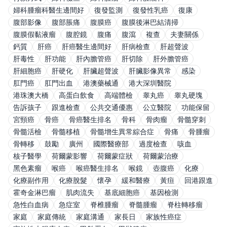
婦科腫瘤科醫生邊間好
復發監測
復發性乳癌
復康
腹部影像
腹部脹痛
腹膜癌
腹膜後淋巴結清掃
腹膜假黏液瘤
腹腔鏡
腹痛
腹瀉
複查
夫妻關係
鈣質
肝癌
肝癌醫生邊間好
肝病檢查
肝超聲波
肝毒性
肝功能
肝內膽管癌
肝切除
肝外膽管癌
肝細胞癌
肝硬化
肝臟超聲波
肝臟影像異常
感染
肛門癌
肛門出血
港澳藥械通
港大深圳醫院
港珠澳大橋
高蛋白飲食
高端體檢
睾丸癌
睾丸硬塊
告訴孩子
跟進檢查
公共交通優惠
公立醫院
功能保留
宮頸癌
骨癌
骨癌醫生排名
骨科
骨肉瘤
骨髓穿刺
骨髓活檢
骨髓移植
骨髓增生異常綜合症
骨痛
骨腫瘤
骨轉移
鼓勵
廣州
國際醫療部
過度檢查
咳血
核子醫學
荷爾蒙影響
荷爾蒙症狀
荷爾蒙治療
黑色素瘤
喉癌
喉癌醫生排名
喉鏡
壺腹癌
化療
化療副作用
化療脫髮
懷孕
緩和醫療
黃疸
回港跟進
霍奇金淋巴瘤
肌肉流失
基底細胞癌
基因檢測
急性白血病
急症室
脊椎腫瘤
脊髓腫瘤
脊柱轉移瘤
家庭
家庭傳統
家庭溝通
家長日
家族性癌症