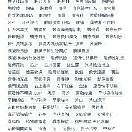
性交後出血
胸部 X 光
胸肺科
胸膜間皮瘤
胸腔癌
胸腔鏡
胸痛
胸腺瘤
血癌
血癌醫生排名
血常規
血漿游離DNA
血精症
血尿
血液科
循環腫瘤細胞
牙科
牙科評估
眼眶腫瘤 眼癌
腰痛
藥物相互作用
伊匹木單抗
醫管局
醫管局先導計劃
醫健通
醫療報告
醫療翻譯
醫療費用
醫療費用減免
醫療風險
醫療糾紛
醫生資料參考
胰管內乳頭狀黏液性腫瘤
胰臟癌
胰臟癌風險
胰臟癌醫生邊間好
胰臟囊腫
胰臟神經內分泌腫瘤
遺傳風險
遺傳性卵巢癌
遺傳性乳癌
遺傳諮詢
乙肝
乙肝疫苗
益生菌
異常陰道出血
陰莖癌
陰莖硬塊
陰囊超聲波
飲酒
飲食建議
英語
營養補充品
營養不良
營養師
影像光碟
影像檢查
幽門螺旋菌
右上腹痛
右下腹痛
魚油
原發性不明癌
原發性不明癌 CUP
粵語
雲芝
運動復康
早期癌症篩查
早期鱗癌
早期乳癌
早期篩查
造口
造口護理
造血幹細胞移植
長期隨訪
長者醫療券
照顧者
真正認識癌症
針灸
症狀查詢
支氣管鏡
支援小組
直腸癌
植物雌激素
職場權益
指甲黑線 黑色素瘤
治療期間飲食
痔瘡
痣
痣變化
質子治療
中秋節