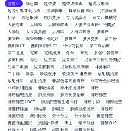
腸胃科
腸息肉
超聲波
超聲波檢查
超聲心動圖
超聲引導穿刺活檢
持續咳嗽
持續疲倦 癌症
持續頭痛
初診
喘息服務
磁力共振
存活者護理
達文西機械臂
大便有血
大腸癌
大腸癌篩查
大腸癌篩查醫生邊間好
大腸鏡
大豆異黃酮
大灣區
大灣區醫療
膽道癌
膽管癌
膽管癌醫生邊間好
膽囊癌
膽胰交界
蛋白粉
低劑量CT
低劑量肺部 CT
低位前切除
第二線治療
第二意見
電療
電腦掃描
冬至
東莞
多發性骨髓瘤
多重用藥
噁心
兒茶素
兒童癌症
兒童癌症醫生邊間好
兒童白血病
兒童腦腫瘤
兒童軟組織肉瘤
耳鼻喉科
二手煙
發票
發燒夜汗
發燒夜汗 淋巴瘤
放射碘治療
放射外科
放射治療
非黑色素瘤皮膚癌
非霍奇金淋巴瘤
非精原細胞瘤
非吸煙者
非小細胞肺癌
肺癌
肺癌標靶治療
肺癌風險
肺癌免疫治療
肺癌篩查
肺癌篩查 LDCT
肺癌篩查醫生邊間好
肺癌手術
肺部檢查
肺部轉移瘤
肺結節
肺鱗癌
肺鱗狀細胞癌
肺腺癌
肺葉切除
費用比較
分子分型
分子檢測
糞便篩查
糞便隱血測試
風險計算機
佛山
輔導服務
輔酶Q10
付款方式
婦科檢查
婦科腫瘤
婦科腫瘤科