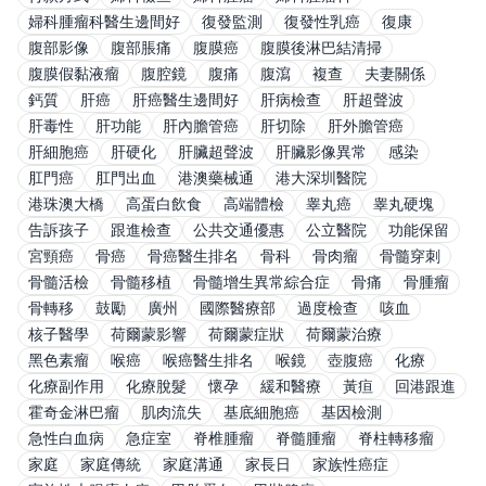
婦科腫瘤科醫生邊間好
復發監測
復發性乳癌
復康
腹部影像
腹部脹痛
腹膜癌
腹膜後淋巴結清掃
腹膜假黏液瘤
腹腔鏡
腹痛
腹瀉
複查
夫妻關係
鈣質
肝癌
肝癌醫生邊間好
肝病檢查
肝超聲波
肝毒性
肝功能
肝內膽管癌
肝切除
肝外膽管癌
肝細胞癌
肝硬化
肝臟超聲波
肝臟影像異常
感染
肛門癌
肛門出血
港澳藥械通
港大深圳醫院
港珠澳大橋
高蛋白飲食
高端體檢
睾丸癌
睾丸硬塊
告訴孩子
跟進檢查
公共交通優惠
公立醫院
功能保留
宮頸癌
骨癌
骨癌醫生排名
骨科
骨肉瘤
骨髓穿刺
骨髓活檢
骨髓移植
骨髓增生異常綜合症
骨痛
骨腫瘤
骨轉移
鼓勵
廣州
國際醫療部
過度檢查
咳血
核子醫學
荷爾蒙影響
荷爾蒙症狀
荷爾蒙治療
黑色素瘤
喉癌
喉癌醫生排名
喉鏡
壺腹癌
化療
化療副作用
化療脫髮
懷孕
緩和醫療
黃疸
回港跟進
霍奇金淋巴瘤
肌肉流失
基底細胞癌
基因檢測
急性白血病
急症室
脊椎腫瘤
脊髓腫瘤
脊柱轉移瘤
家庭
家庭傳統
家庭溝通
家長日
家族性癌症