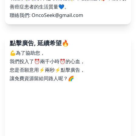
善癌症患者的生活質量💙。
聯絡我們:
OncoSeek@gmail.com
點擊廣告, 延續希望🔥
💪為了協助您，
我們投入了⏰兩千小時⏰的心血，
您是否願意用⚡️兩秒⚡️點擊廣告，
讓免費資源留給同路人呢？🌈