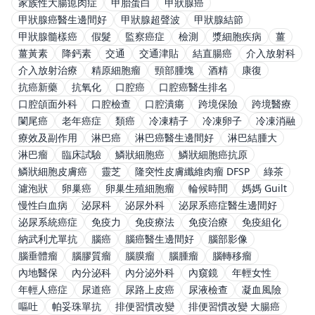
家族性大腸瘜肉症
甲胎蛋白
甲狀腺癌
甲狀腺癌醫生邊間好
甲狀腺超聲波
甲狀腺結節
甲狀腺髓樣癌
假髮
監察癌症
檢測
漿細胞疾病
薑
薑黃素
降鈣素
交通
交通津貼
結直腸癌
介入放射科
介入放射治療
精原細胞瘤
頸部腫塊
酒精
康復
抗癌新藥
抗氧化
口腔癌
口腔癌醫生排名
口腔頜面外科
口腔檢查
口腔潰瘍
跨境保險
跨境醫療
闌尾癌
老年癌症
類癌
冷凍精子
冷凍卵子
冷凍消融
療效及副作用
淋巴癌
淋巴癌醫生邊間好
淋巴結腫大
淋巴瘤
臨床試驗
鱗狀細胞癌
鱗狀細胞癌抗原
鱗狀細胞皮膚癌
靈芝
隆突性皮膚纖維肉瘤 DFSP
綠茶
濾泡狀
卵巢癌
卵巢生殖細胞瘤
輪候時間
媽媽 Guilt
慢性白血病
泌尿科
泌尿外科
泌尿系癌症醫生邊間好
泌尿系統癌症
免疫力
免疫療法
免疫治療
免疫組化
納武利尤單抗
腦癌
腦癌醫生邊間好
腦部影像
腦垂體瘤
腦膠質瘤
腦膜瘤
腦腫瘤
腦轉移瘤
內地醫保
內分泌科
內分泌外科
內窺鏡
年輕女性
年輕人癌症
尿道癌
尿路上皮癌
尿液檢查
凝血風險
嘔吐
帕妥珠單抗
排便習慣改變
排便習慣改變 大腸癌