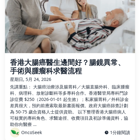
香港大腸癌醫生邊間好？腸鏡異常、
手術與腫瘤科求醫流程
星期日, 5月 24, 2026
先講重點： 大腸癌治療涉及腸胃科／大腸直腸外科、臨床腫瘤
科、病理科、放射診斷科等多專科合作。香港醫管局專科門診
診症費 $250（2026-01-01 起生效）；私家腸胃科／外科診金
差異很大，預約前應索取最新書面報價。政府大腸癌篩查計劃
為 50-75 歲合資格人士提供資助。 以下整理香港大腸癌病人
可核實的專科角色、求醫途徑、收費項目及初診準備資料，協
助你向醫療 …
OncoSeek
1分鐘閱讀