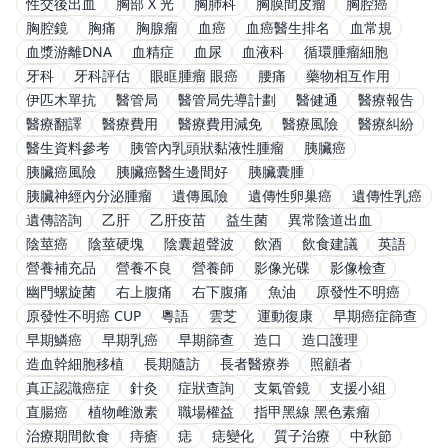
性交後出血
胸部 X 光
胸肺科
胸膜間皮瘤
胸腔癌
胸腔鏡
胸痛
胸腺瘤
血癌
血癌醫生排名
血常規
血漿游離DNA
血精症
血尿
血液科
循環腫瘤細胞
牙科
牙科評估
眼眶腫瘤 眼癌
腰痛
藥物相互作用
伊匹木單抗
醫管局
醫管局先導計劃
醫健通
醫療報告
醫療翻譯
醫療費用
醫療費用減免
醫療風險
醫療糾紛
醫生資料參考
胰管內乳頭狀黏液性腫瘤
胰臟癌
胰臟癌風險
胰臟癌醫生邊間好
胰臟囊腫
胰臟神經內分泌腫瘤
遺傳風險
遺傳性卵巢癌
遺傳性乳癌
遺傳諮詢
乙肝
乙肝疫苗
益生菌
異常陰道出血
陰莖癌
陰莖硬塊
陰囊超聲波
飲酒
飲食建議
英語
營養補充品
營養不良
營養師
影像光碟
影像檢查
幽門螺旋菌
右上腹痛
右下腹痛
魚油
原發性不明癌
原發性不明癌 CUP
粵語
雲芝
運動復康
早期癌症篩查
早期鱗癌
早期乳癌
早期篩查
造口
造口護理
造血幹細胞移植
長期隨訪
長者醫療券
照顧者
真正認識癌症
針灸
症狀查詢
支氣管鏡
支援小組
直腸癌
植物雌激素
職場權益
指甲黑線 黑色素瘤
治療期間飲食
痔瘡
痣
痣變化
質子治療
中秋節