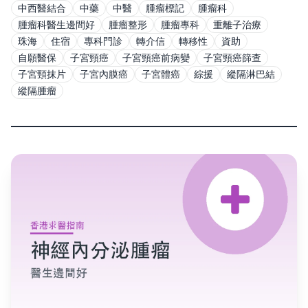
中西醫結合
中藥
中醫
腫瘤標記
腫瘤科
腫瘤科醫生邊間好
腫瘤整形
腫瘤專科
重離子治療
珠海
住宿
專科門診
轉介信
轉移性
資助
自願醫保
子宮頸癌
子宮頸癌前病變
子宮頸癌篩查
子宮頸抹片
子宮內膜癌
子宮體癌
綜援
縱隔淋巴結
縱隔腫瘤