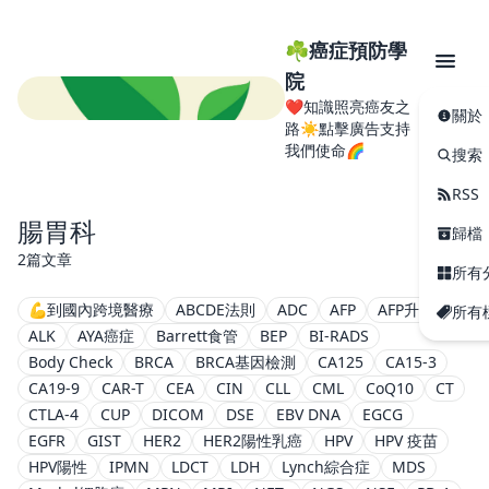
☘️癌症預防學
院
❤️知識照亮癌友之
關於
路☀️點擊廣告支持
我們使命🌈
搜索
RSS
腸胃科
歸檔
2篇文章
所有
💪到國內跨境醫療
ABCDE法則
ADC
AFP
AFP升高
所有
ALK
AYA癌症
Barrett食管
BEP
BI-RADS
Body Check
BRCA
BRCA基因檢測
CA125
CA15-3
CA19-9
CAR-T
CEA
CIN
CLL
CML
CoQ10
CT
CTLA-4
CUP
DICOM
DSE
EBV DNA
EGCG
EGFR
GIST
HER2
HER2陽性乳癌
HPV
HPV 疫苗
HPV陽性
IPMN
LDCT
LDH
Lynch綜合症
MDS