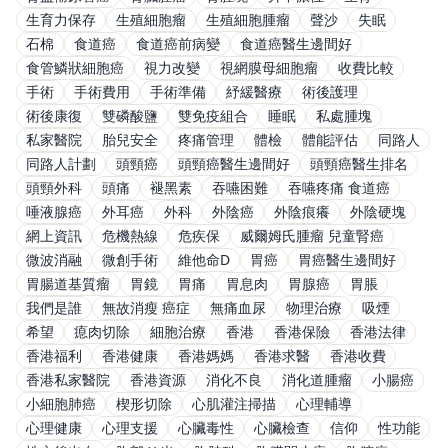
生育力保存
生殖細胞瘤
生殖細胞腫瘤
聲沙
失眠
石棉
食道癌
食道癌前病變
食道癌醫生邊間好
食管鱗狀細胞癌
視力改變
視網膜母細胞瘤
收費比較
手術
手術費用
手術準備
紓緩醫療
術後護理
術後康復
雙磷酸鹽
雙免疫組合
睡眠
私處腫塊
私家醫院
胎兒安全
疼痛管理
體檢
體能評估
同路人
同路人計劃
頭頸癌
頭頸癌醫生邊間好
頭頸癌醫生排名
頭頸外科
頭痛
褪黑素
吞嚥困難
吞嚥疼痛 食道癌
唾液腺癌
外耳癌
外科
外陰癌
外陰痕癢
外陰硬塊
網上資訊
危機熱線
危疾保
威爾姆氏腫瘤 兒童腎癌
微波消融
微創手術
維他命D
胃癌
胃癌醫生邊間好
胃腸道基質瘤
胃鏡
胃痛
胃息肉
胃腺癌
胃脹
我們是誰
無故消瘦 癌症
無痛血尿
物理治療
吸煙
希望
瘜肉切除
細胞治療
香港
香港保險
香港法律
香港福利
香港健康
香港媽媽
香港求醫
香港收費
香港私家醫院
香港資源
消化不良
消化道腫瘤
小腸癌
小細胞肺癌
楔形切除
心肌灌注掃描
心理輔導
心理健康
心理支援
心臟毒性
心臟檢查
信仰
性功能