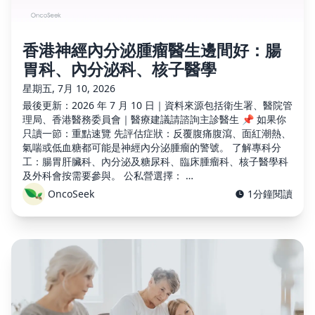
香港神經內分泌腫瘤醫生邊間好：腸
胃科、內分泌科、核子醫學
星期五, 7月 10, 2026
最後更新：2026 年 7 月 10 日｜資料來源包括衛生署、醫院管
理局、香港醫務委員會｜醫療建議請諮詢主診醫生 📌 如果你
只讀一節：重點速覽 先評估症狀：反覆腹痛腹瀉、面紅潮熱、
氣喘或低血糖都可能是神經內分泌腫瘤的警號。 了解專科分
工：腸胃肝臟科、內分泌及糖尿科、臨床腫瘤科、核子醫學科
及外科會按需要參與。 公私營選擇： …
OncoSeek
1分鐘閱讀