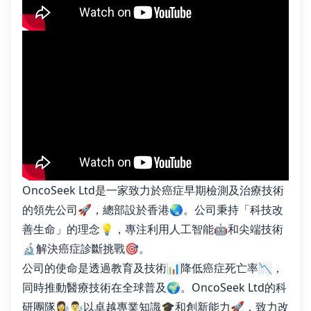
OncoSeek Ltd是一家致力於癌症早期檢測及治療技術
的領先公司🚀，總部設於香港🌏。公司秉持「科技改
善生命」的理念💡，專注利用人工智能🤖和尖端技術
🔬解決癌症診斷挑戰🎯。
公司的使命是透過教育及技術📊降低癌症死亡率📉，
同時推動醫療技術在全球普及🌍。OncoSeek Ltd的科
研團隊👩‍🔬👨‍🔬以卓越專業知識🎓和創新能力🚀，致力改