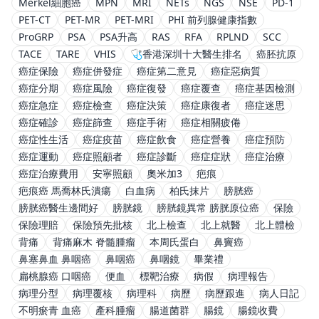
Merkel細胞癌
MPN
MRI
NETs
NGS
NSE
PD-1
PET-CT
PET-MR
PET-MRI
PHI 前列腺健康指數
ProGRP
PSA
PSA升高
RAS
RFA
RPLND
SCC
TACE
TARE
VHIS
🩺香港深圳十大醫生排名
癌胚抗原
癌症保險
癌症併發症
癌症第二意見
癌症惡病質
癌症分期
癌症風險
癌症復發
癌症覆查
癌症基因檢測
癌症急症
癌症檢查
癌症決策
癌症康復者
癌症迷思
癌症確診
癌症篩查
癌症手術
癌症相關疲倦
癌症性生活
癌症疫苗
癌症飲食
癌症營養
癌症預防
癌症運動
癌症照顧者
癌症診斷
癌症症狀
癌症治療
癌症治療費用
安寧照顧
奧米加3
疤痕
疤痕癌 馬喬林氏潰瘍
白血病
柏氏抹片
膀胱癌
膀胱癌醫生邊間好
膀胱鏡
膀胱鏡異常 膀胱原位癌
保險
保險理賠
保險預先批核
北上檢查
北上就醫
北上體檢
背痛
背痛麻木 脊髓腫瘤
本周氏蛋白
鼻竇癌
鼻塞鼻血 鼻咽癌
鼻咽癌
鼻咽鏡
畢業禮
扁桃腺癌 口咽癌
便血
標靶治療
病假
病理報告
病理分型
病理覆核
病理科
病歷
病歷跟進
病人日記
不明瘀青 血癌
產科腫瘤
腸道菌群
腸鏡
腸鏡收費