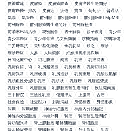
皮瓣重建
皮膚癌
皮膚癌篩查
皮膚癌醫生邊間好
皮膚癌醫生排名
皮膚痣
疲倦
貧血
葡萄胎
普通話
氣喘
氣管癌
前列腺
前列腺MRI
前列腺MRI MpMRI
前列腺癌
前列腺癌醫生邊間好
前列腺檢查
前哨淋巴結活檢
親密關係
親子關係
親子教育
青少年
青少年癌症
青少年骨癌 尤文氏肉瘤
求醫指南
求醫準備
曲妥珠單抗
去甲基化藥物
全乳切除
缺乏
確診
確診癌症
人參
人民調解
妊娠滋養細胞疾病
日間化療中心
絨毛膜癌
肉瘤
乳癌
乳癌篩查
乳房保留手術
乳房超聲波
乳房檢查
乳房切除術
乳房異常
乳房硬塊
乳房造影
乳房重建
乳酸脫氫酶
乳頭血性分泌物 乳癌
乳頭狀
乳腺癌
乳腺超聲波
乳腺外科
乳腺腫瘤
乳腺腫瘤醫生邊間好
軟組織肉瘤
三甲醫院
三陰性乳癌
傷殘津貼
上腹痛
舌癌
社會保險
社交壓力
射頻消融
身體檢查
身體形象
深圳
深圳就醫
神經母細胞瘤
神經內分泌標記
神經內分泌腫瘤
神經外科
腎癌
腎癌醫生邊間好
腎功能異常
腎上腺腫瘤 嗜鉻細胞瘤
腎細胞癌
腎盂輸尿管癌
腎臟腫瘤
腎腫塊
升中派位
生育