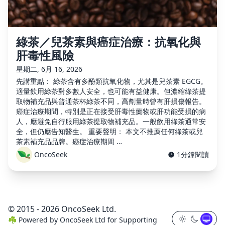
綠茶／兒茶素與癌症治療：抗氧化與
肝毒性風險
星期二, 6月 16, 2026
先講重點： 綠茶含有多酚類抗氧化物，尤其是兒茶素 EGCG。
適量飲用綠茶對多數人安全，也可能有益健康。但濃縮綠茶提
取物補充品與普通茶杯綠茶不同，高劑量時曾有肝損傷報告。
癌症治療期間，特別是正在接受肝毒性藥物或肝功能受損的病
人，應避免自行服用綠茶提取物補充品。一般飲用綠茶通常安
全，但仍應告知醫生。 重要聲明： 本文不推薦任何綠茶或兒
茶素補充品品牌。癌症治療期間 …
OncoSeek
1分鐘閱讀
© 2015 - 2026 OncoSeek Ltd.
☘️
Powered by
OncoSeek Ltd
for Supporting