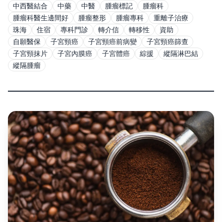
中西醫結合
中藥
中醫
腫瘤標記
腫瘤科
腫瘤科醫生邊間好
腫瘤整形
腫瘤專科
重離子治療
珠海
住宿
專科門診
轉介信
轉移性
資助
自願醫保
子宮頸癌
子宮頸癌前病變
子宮頸癌篩查
子宮頸抹片
子宮內膜癌
子宮體癌
綜援
縱隔淋巴結
縱隔腫瘤