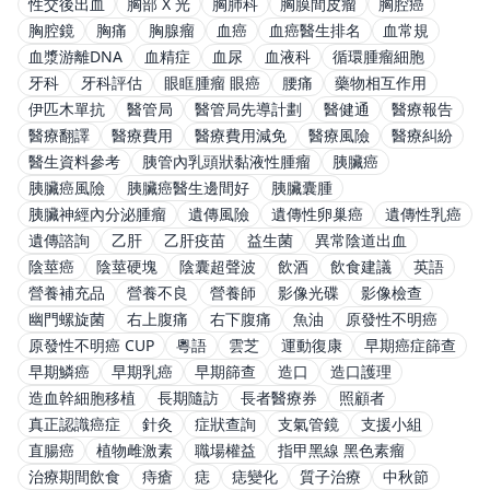
性交後出血
胸部 X 光
胸肺科
胸膜間皮瘤
胸腔癌
胸腔鏡
胸痛
胸腺瘤
血癌
血癌醫生排名
血常規
血漿游離DNA
血精症
血尿
血液科
循環腫瘤細胞
牙科
牙科評估
眼眶腫瘤 眼癌
腰痛
藥物相互作用
伊匹木單抗
醫管局
醫管局先導計劃
醫健通
醫療報告
醫療翻譯
醫療費用
醫療費用減免
醫療風險
醫療糾紛
醫生資料參考
胰管內乳頭狀黏液性腫瘤
胰臟癌
胰臟癌風險
胰臟癌醫生邊間好
胰臟囊腫
胰臟神經內分泌腫瘤
遺傳風險
遺傳性卵巢癌
遺傳性乳癌
遺傳諮詢
乙肝
乙肝疫苗
益生菌
異常陰道出血
陰莖癌
陰莖硬塊
陰囊超聲波
飲酒
飲食建議
英語
營養補充品
營養不良
營養師
影像光碟
影像檢查
幽門螺旋菌
右上腹痛
右下腹痛
魚油
原發性不明癌
原發性不明癌 CUP
粵語
雲芝
運動復康
早期癌症篩查
早期鱗癌
早期乳癌
早期篩查
造口
造口護理
造血幹細胞移植
長期隨訪
長者醫療券
照顧者
真正認識癌症
針灸
症狀查詢
支氣管鏡
支援小組
直腸癌
植物雌激素
職場權益
指甲黑線 黑色素瘤
治療期間飲食
痔瘡
痣
痣變化
質子治療
中秋節