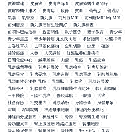
皮瓣重建
皮膚癌
皮膚癌篩查
皮膚癌醫生邊間好
皮膚癌醫生排名
皮膚痣
疲倦
貧血
葡萄胎
普通話
氣喘
氣管癌
前列腺
前列腺MRI
前列腺MRI MpMRI
前列腺癌
前列腺癌醫生邊間好
前列腺檢查
前哨淋巴結活檢
親密關係
親子關係
親子教育
青少年
青少年癌症
青少年骨癌 尤文氏肉瘤
求醫指南
求醫準備
曲妥珠單抗
去甲基化藥物
全乳切除
缺乏
確診
確診癌症
人參
人民調解
妊娠滋養細胞疾病
日間化療中心
絨毛膜癌
肉瘤
乳癌
乳癌篩查
乳房保留手術
乳房超聲波
乳房檢查
乳房切除術
乳房異常
乳房硬塊
乳房造影
乳房重建
乳酸脫氫酶
乳頭血性分泌物 乳癌
乳頭狀
乳腺癌
乳腺超聲波
乳腺外科
乳腺腫瘤
乳腺腫瘤醫生邊間好
軟組織肉瘤
三甲醫院
三陰性乳癌
傷殘津貼
上腹痛
舌癌
社會保險
社交壓力
射頻消融
身體檢查
身體形象
深圳
深圳就醫
神經母細胞瘤
神經內分泌標記
神經內分泌腫瘤
神經外科
腎癌
腎癌醫生邊間好
腎功能異常
腎上腺腫瘤 嗜鉻細胞瘤
腎細胞癌
腎盂輸尿管癌
腎臟腫瘤
腎腫塊
升中派位
生育