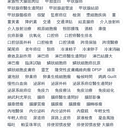
家族性大腸瘜肉症
甲胎蛋白
甲狀腺癌
甲狀腺癌醫生邊間好
甲狀腺超聲波
甲狀腺結節
甲狀腺髓樣癌
假髮
監察癌症
檢測
漿細胞疾病
薑
薑黃素
降鈣素
交通
交通津貼
結直腸癌
介入放射科
介入放射治療
精原細胞瘤
頸部腫塊
酒精
康復
抗癌新藥
抗氧化
口腔癌
口腔癌醫生排名
口腔頜面外科
口腔檢查
口腔潰瘍
跨境保險
跨境醫療
闌尾癌
老年癌症
類癌
冷凍精子
冷凍卵子
冷凍消融
療效及副作用
淋巴癌
淋巴癌醫生邊間好
淋巴結腫大
淋巴瘤
臨床試驗
鱗狀細胞癌
鱗狀細胞癌抗原
鱗狀細胞皮膚癌
靈芝
隆突性皮膚纖維肉瘤 DFSP
綠茶
濾泡狀
卵巢癌
卵巢生殖細胞瘤
輪候時間
媽媽 Guilt
慢性白血病
泌尿科
泌尿外科
泌尿系癌症醫生邊間好
泌尿系統癌症
免疫力
免疫療法
免疫治療
免疫組化
納武利尤單抗
腦癌
腦癌醫生邊間好
腦部影像
腦垂體瘤
腦膠質瘤
腦膜瘤
腦腫瘤
腦轉移瘤
內地醫保
內分泌科
內分泌外科
內窺鏡
年輕女性
年輕人癌症
尿道癌
尿路上皮癌
尿液檢查
凝血風險
嘔吐
帕妥珠單抗
排便習慣改變
排便習慣改變 大腸癌