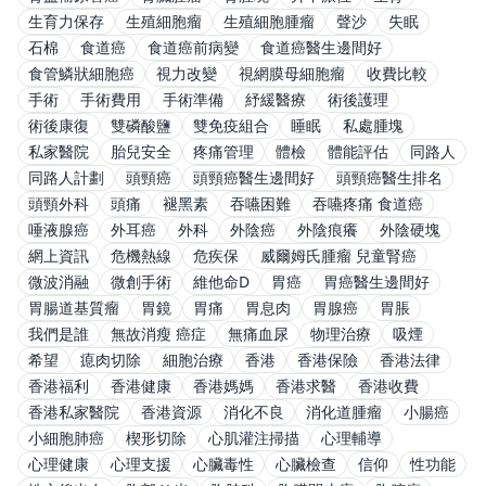
生育力保存
生殖細胞瘤
生殖細胞腫瘤
聲沙
失眠
石棉
食道癌
食道癌前病變
食道癌醫生邊間好
食管鱗狀細胞癌
視力改變
視網膜母細胞瘤
收費比較
手術
手術費用
手術準備
紓緩醫療
術後護理
術後康復
雙磷酸鹽
雙免疫組合
睡眠
私處腫塊
私家醫院
胎兒安全
疼痛管理
體檢
體能評估
同路人
同路人計劃
頭頸癌
頭頸癌醫生邊間好
頭頸癌醫生排名
頭頸外科
頭痛
褪黑素
吞嚥困難
吞嚥疼痛 食道癌
唾液腺癌
外耳癌
外科
外陰癌
外陰痕癢
外陰硬塊
網上資訊
危機熱線
危疾保
威爾姆氏腫瘤 兒童腎癌
微波消融
微創手術
維他命D
胃癌
胃癌醫生邊間好
胃腸道基質瘤
胃鏡
胃痛
胃息肉
胃腺癌
胃脹
我們是誰
無故消瘦 癌症
無痛血尿
物理治療
吸煙
希望
瘜肉切除
細胞治療
香港
香港保險
香港法律
香港福利
香港健康
香港媽媽
香港求醫
香港收費
香港私家醫院
香港資源
消化不良
消化道腫瘤
小腸癌
小細胞肺癌
楔形切除
心肌灌注掃描
心理輔導
心理健康
心理支援
心臟毒性
心臟檢查
信仰
性功能