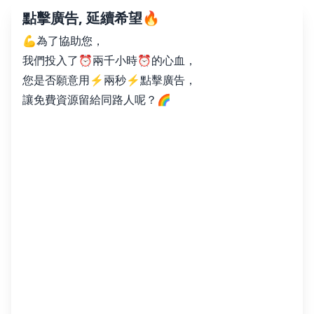
點擊廣告, 延續希望🔥
💪為了協助您，
我們投入了⏰兩千小時⏰的心血，
您是否願意用⚡️兩秒⚡️點擊廣告，
讓免費資源留給同路人呢？🌈