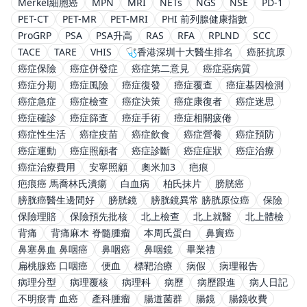
Merkel細胞癌
MPN
MRI
NETs
NGS
NSE
PD-1
PET-CT
PET-MR
PET-MRI
PHI 前列腺健康指數
ProGRP
PSA
PSA升高
RAS
RFA
RPLND
SCC
TACE
TARE
VHIS
🩺香港深圳十大醫生排名
癌胚抗原
癌症保險
癌症併發症
癌症第二意見
癌症惡病質
癌症分期
癌症風險
癌症復發
癌症覆查
癌症基因檢測
癌症急症
癌症檢查
癌症決策
癌症康復者
癌症迷思
癌症確診
癌症篩查
癌症手術
癌症相關疲倦
癌症性生活
癌症疫苗
癌症飲食
癌症營養
癌症預防
癌症運動
癌症照顧者
癌症診斷
癌症症狀
癌症治療
癌症治療費用
安寧照顧
奧米加3
疤痕
疤痕癌 馬喬林氏潰瘍
白血病
柏氏抹片
膀胱癌
膀胱癌醫生邊間好
膀胱鏡
膀胱鏡異常 膀胱原位癌
保險
保險理賠
保險預先批核
北上檢查
北上就醫
北上體檢
背痛
背痛麻木 脊髓腫瘤
本周氏蛋白
鼻竇癌
鼻塞鼻血 鼻咽癌
鼻咽癌
鼻咽鏡
畢業禮
扁桃腺癌 口咽癌
便血
標靶治療
病假
病理報告
病理分型
病理覆核
病理科
病歷
病歷跟進
病人日記
不明瘀青 血癌
產科腫瘤
腸道菌群
腸鏡
腸鏡收費