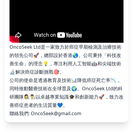
OncoSeek Ltd是一家致力於癌症早期檢測及治療技術
的領先公司🚀，總部設於香港🌏。公司秉持「科技改
善生命」的理念💡，專注利用人工智能🤖和尖端技術
🔬解決癌症診斷挑戰🎯。
公司的使命是透過教育及技術📊降低癌症死亡率📉，
同時推動醫療技術在全球普及🌍。OncoSeek Ltd的科
研團隊👩‍🔬👨‍🔬以卓越專業知識🎓和創新能力🚀，致力改
善癌症患者的生活質量💙。
聯絡我們:
OncoSeek@gmail.com