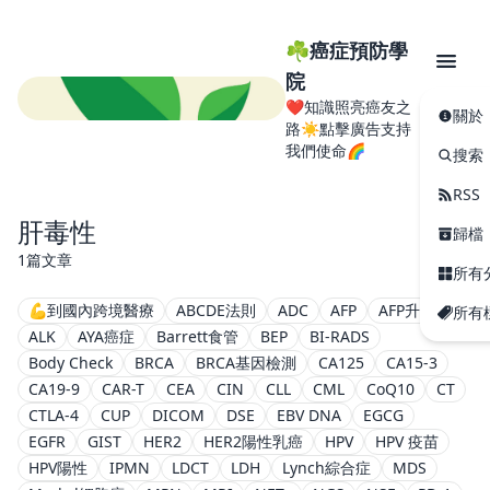
☘️癌症預防學
院
❤️知識照亮癌友之
關於
路☀️點擊廣告支持
我們使命🌈
搜索
RSS
肝毒性
歸檔
1篇文章
所有
💪到國內跨境醫療
ABCDE法則
ADC
AFP
AFP升高
所有
ALK
AYA癌症
Barrett食管
BEP
BI-RADS
Body Check
BRCA
BRCA基因檢測
CA125
CA15-3
CA19-9
CAR-T
CEA
CIN
CLL
CML
CoQ10
CT
CTLA-4
CUP
DICOM
DSE
EBV DNA
EGCG
EGFR
GIST
HER2
HER2陽性乳癌
HPV
HPV 疫苗
HPV陽性
IPMN
LDCT
LDH
Lynch綜合症
MDS