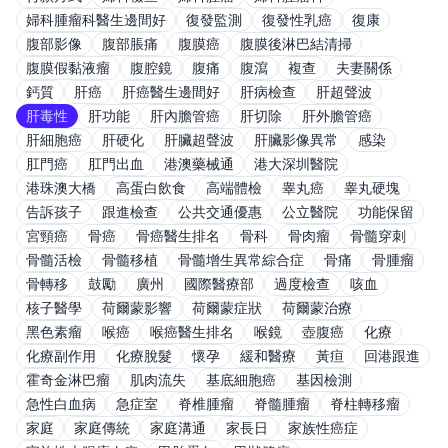
婦科腫瘤科醫生邊間好
復發監測
復發性乳癌
復康
腹部影像
腹部脹痛
腹膜癌
腹膜後淋巴結清掃
腹膜假黏液瘤
腹腔鏡
腹痛
腹瀉
複查
夫妻關係
鈣質
肝癌
肝癌醫生邊間好
肝病檢查
肝超聲波
肝毒性
肝功能
肝內膽管癌
肝切除
肝外膽管癌
肝細胞癌
肝硬化
肝臟超聲波
肝臟影像異常
感染
肛門癌
肛門出血
港澳藥械通
港大深圳醫院
港珠澳大橋
高蛋白飲食
高端體檢
睾丸癌
睾丸硬塊
告訴孩子
跟進檢查
公共交通優惠
公立醫院
功能保留
宮頸癌
骨癌
骨癌醫生排名
骨科
骨肉瘤
骨髓穿刺
骨髓活檢
骨髓移植
骨髓增生異常綜合症
骨痛
骨腫瘤
骨轉移
鼓勵
廣州
國際醫療部
過度檢查
咳血
核子醫學
荷爾蒙影響
荷爾蒙症狀
荷爾蒙治療
黑色素瘤
喉癌
喉癌醫生排名
喉鏡
壺腹癌
化療
化療副作用
化療脫髮
懷孕
緩和醫療
黃疸
回港跟進
霍奇金淋巴瘤
肌肉流失
基底細胞癌
基因檢測
急性白血病
急症室
脊椎腫瘤
脊髓腫瘤
脊柱轉移瘤
家庭
家庭傳統
家庭溝通
家長日
家族性癌症