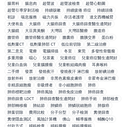
腸胃科
腸息肉
超聲波
超聲波檢查
超聲心動圖
超聲引導穿刺活檢
持續咳嗽
持續疲倦 癌症
持續頭痛
初診
喘息服務
磁力共振
存活者護理
達文西機械臂
大便有血
大腸癌
大腸癌篩查
大腸癌篩查醫生邊間好
大腸鏡
大豆異黃酮
大灣區
大灣區醫療
膽道癌
膽管癌
膽管癌醫生邊間好
膽囊癌
膽胰交界
蛋白粉
低劑量CT
低劑量肺部 CT
低位前切除
第二線治療
第二意見
電療
電腦掃描
冬至
東莞
多發性骨髓瘤
多重用藥
噁心
兒茶素
兒童癌症
兒童癌症醫生邊間好
兒童白血病
兒童腦腫瘤
兒童軟組織肉瘤
耳鼻喉科
二手煙
發票
發燒夜汗
發燒夜汗 淋巴瘤
放射碘治療
放射外科
放射治療
非黑色素瘤皮膚癌
非霍奇金淋巴瘤
非精原細胞瘤
非吸煙者
非小細胞肺癌
肺癌
肺癌標靶治療
肺癌風險
肺癌免疫治療
肺癌篩查
肺癌篩查 LDCT
肺癌篩查醫生邊間好
肺癌手術
肺部檢查
肺部轉移瘤
肺結節
肺鱗癌
肺鱗狀細胞癌
肺腺癌
肺葉切除
費用比較
分子分型
分子檢測
糞便篩查
糞便隱血測試
風險計算機
佛山
輔導服務
輔酶Q10
付款方式
婦科檢查
婦科腫瘤
婦科腫瘤科