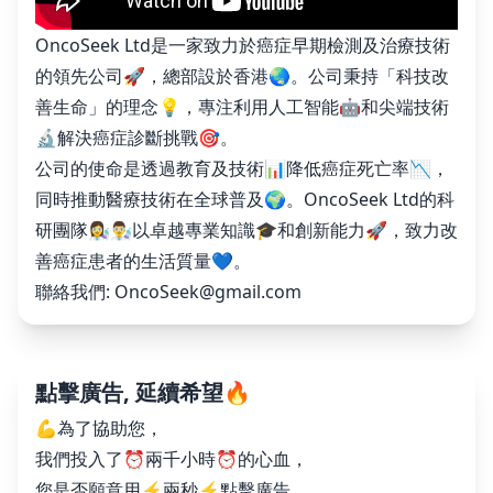
OncoSeek Ltd是一家致力於癌症早期檢測及治療技術
的領先公司🚀，總部設於香港🌏。公司秉持「科技改
善生命」的理念💡，專注利用人工智能🤖和尖端技術
🔬解決癌症診斷挑戰🎯。
公司的使命是透過教育及技術📊降低癌症死亡率📉，
同時推動醫療技術在全球普及🌍。OncoSeek Ltd的科
研團隊👩‍🔬👨‍🔬以卓越專業知識🎓和創新能力🚀，致力改
善癌症患者的生活質量💙。
聯絡我們:
OncoSeek@gmail.com
點擊廣告, 延續希望🔥
💪為了協助您，
我們投入了⏰兩千小時⏰的心血，
您是否願意用⚡️兩秒⚡️點擊廣告，