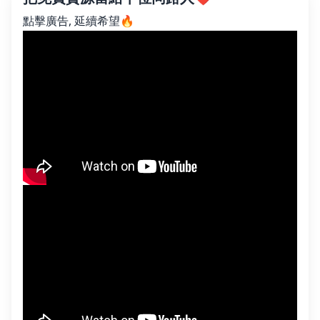
點擊廣告, 延續希望🔥