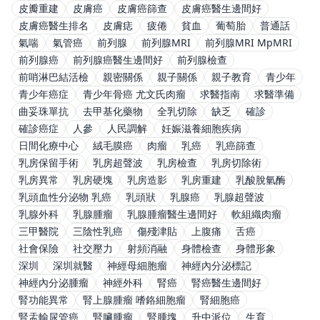
皮瓣重建
皮膚癌
皮膚癌篩查
皮膚癌醫生邊間好
皮膚癌醫生排名
皮膚痣
疲倦
貧血
葡萄胎
普通話
氣喘
氣管癌
前列腺
前列腺MRI
前列腺MRI MpMRI
前列腺癌
前列腺癌醫生邊間好
前列腺檢查
前哨淋巴結活檢
親密關係
親子關係
親子教育
青少年
青少年癌症
青少年骨癌 尤文氏肉瘤
求醫指南
求醫準備
曲妥珠單抗
去甲基化藥物
全乳切除
缺乏
確診
確診癌症
人參
人民調解
妊娠滋養細胞疾病
日間化療中心
絨毛膜癌
肉瘤
乳癌
乳癌篩查
乳房保留手術
乳房超聲波
乳房檢查
乳房切除術
乳房異常
乳房硬塊
乳房造影
乳房重建
乳酸脫氫酶
乳頭血性分泌物 乳癌
乳頭狀
乳腺癌
乳腺超聲波
乳腺外科
乳腺腫瘤
乳腺腫瘤醫生邊間好
軟組織肉瘤
三甲醫院
三陰性乳癌
傷殘津貼
上腹痛
舌癌
社會保險
社交壓力
射頻消融
身體檢查
身體形象
深圳
深圳就醫
神經母細胞瘤
神經內分泌標記
神經內分泌腫瘤
神經外科
腎癌
腎癌醫生邊間好
腎功能異常
腎上腺腫瘤 嗜鉻細胞瘤
腎細胞癌
腎盂輸尿管癌
腎臟腫瘤
腎腫塊
升中派位
生育