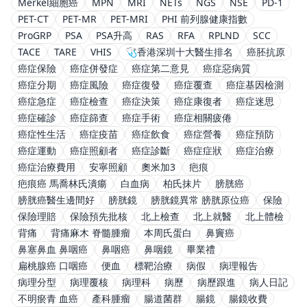
Merkel細胞癌
MPN
MRI
NETs
NGS
NSE
PD-1
PET-CT
PET-MR
PET-MRI
PHI 前列腺健康指數
ProGRP
PSA
PSA升高
RAS
RFA
RPLND
SCC
TACE
TARE
VHIS
🩺香港深圳十大醫生排名
癌胚抗原
癌症保險
癌症併發症
癌症第二意見
癌症惡病質
癌症分期
癌症風險
癌症復發
癌症覆查
癌症基因檢測
癌症急症
癌症檢查
癌症決策
癌症康復者
癌症迷思
癌症確診
癌症篩查
癌症手術
癌症相關疲倦
癌症性生活
癌症疫苗
癌症飲食
癌症營養
癌症預防
癌症運動
癌症照顧者
癌症診斷
癌症症狀
癌症治療
癌症治療費用
安寧照顧
奧米加3
疤痕
疤痕癌 馬喬林氏潰瘍
白血病
柏氏抹片
膀胱癌
膀胱癌醫生邊間好
膀胱鏡
膀胱鏡異常 膀胱原位癌
保險
保險理賠
保險預先批核
北上檢查
北上就醫
北上體檢
背痛
背痛麻木 脊髓腫瘤
本周氏蛋白
鼻竇癌
鼻塞鼻血 鼻咽癌
鼻咽癌
鼻咽鏡
畢業禮
扁桃腺癌 口咽癌
便血
標靶治療
病假
病理報告
病理分型
病理覆核
病理科
病歷
病歷跟進
病人日記
不明瘀青 血癌
產科腫瘤
腸道菌群
腸鏡
腸鏡收費