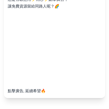
讓免費資源留給同路人呢？🌈
點擊廣告, 延續希望🔥