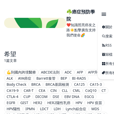
☘️癌症預防學
院
❤️知識照亮癌友之
關於
路☀️點擊廣告支持
我們使命🌈
搜索
RSS
希望
歸檔
1篇文章
所有
💪到國內跨境醫療
ABCDE法則
ADC
AFP
AFP升高
所有
ALK
AYA癌症
Barrett食管
BEP
BI-RADS
Body Check
BRCA
BRCA基因檢測
CA125
CA15-3
CA19-9
CAR-T
CEA
CIN
CLL
CML
CoQ10
CT
CTLA-4
CUP
DICOM
DSE
EBV DNA
EGCG
EGFR
GIST
HER2
HER2陽性乳癌
HPV
HPV 疫苗
HPV陽性
IPMN
LDCT
LDH
Lynch綜合症
MDS