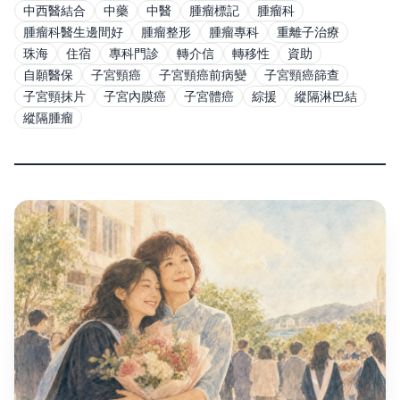
中西醫結合
中藥
中醫
腫瘤標記
腫瘤科
腫瘤科醫生邊間好
腫瘤整形
腫瘤專科
重離子治療
珠海
住宿
專科門診
轉介信
轉移性
資助
自願醫保
子宮頸癌
子宮頸癌前病變
子宮頸癌篩查
子宮頸抹片
子宮內膜癌
子宮體癌
綜援
縱隔淋巴結
縱隔腫瘤