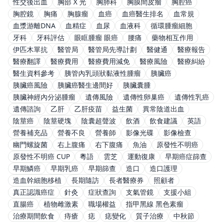
性交後出血
胸部 X 光
胸肺科
胸膜間皮瘤
胸腔癌
胸腔鏡
胸痛
胸腺瘤
血癌
血癌醫生排名
血常規
血漿游離DNA
血精症
血尿
血液科
循環腫瘤細胞
牙科
牙科評估
眼眶腫瘤 眼癌
腰痛
藥物相互作用
伊匹木單抗
醫管局
醫管局先導計劃
醫健通
醫療報告
醫療翻譯
醫療費用
醫療費用減免
醫療風險
醫療糾紛
醫生資料參考
胰管內乳頭狀黏液性腫瘤
胰臟癌
胰臟癌風險
胰臟癌醫生邊間好
胰臟囊腫
胰臟神經內分泌腫瘤
遺傳風險
遺傳性卵巢癌
遺傳性乳癌
遺傳諮詢
乙肝
乙肝疫苗
益生菌
異常陰道出血
陰莖癌
陰莖硬塊
陰囊超聲波
飲酒
飲食建議
英語
營養補充品
營養不良
營養師
影像光碟
影像檢查
幽門螺旋菌
右上腹痛
右下腹痛
魚油
原發性不明癌
原發性不明癌 CUP
粵語
雲芝
運動復康
早期癌症篩查
早期鱗癌
早期乳癌
早期篩查
造口
造口護理
造血幹細胞移植
長期隨訪
長者醫療券
照顧者
真正認識癌症
針灸
症狀查詢
支氣管鏡
支援小組
直腸癌
植物雌激素
職場權益
指甲黑線 黑色素瘤
治療期間飲食
痔瘡
痣
痣變化
質子治療
中秋節