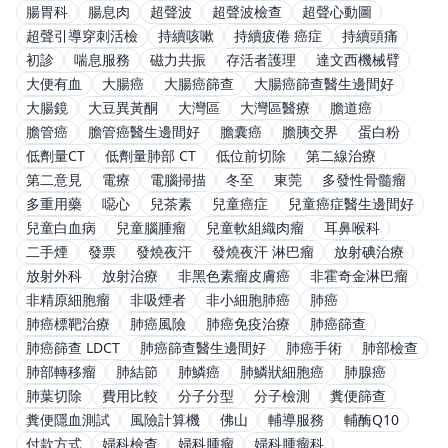
腸胃科
腸息肉
超聲波
超聲波檢查
超聲心動圖
超聲引導穿刺活檢
持續咳嗽
持續疲倦 癌症
持續頭痛
初診
喘息服務
磁力共振
存活者護理
達文西機械臂
大便有血
大腸癌
大腸癌篩查
大腸癌篩查醫生邊間好
大腸鏡
大豆異黃酮
大灣區
大灣區醫療
膽道癌
膽管癌
膽管癌醫生邊間好
膽囊癌
膽胰交界
蛋白粉
低劑量CT
低劑量肺部 CT
低位前切除
第二線治療
第二意見
電療
電腦掃描
冬至
東莞
多發性骨髓瘤
多重用藥
噁心
兒茶素
兒童癌症
兒童癌症醫生邊間好
兒童白血病
兒童腦腫瘤
兒童軟組織肉瘤
耳鼻喉科
二手煙
發票
發燒夜汗
發燒夜汗 淋巴瘤
放射碘治療
放射外科
放射治療
非黑色素瘤皮膚癌
非霍奇金淋巴瘤
非精原細胞瘤
非吸煙者
非小細胞肺癌
肺癌
肺癌標靶治療
肺癌風險
肺癌免疫治療
肺癌篩查
肺癌篩查 LDCT
肺癌篩查醫生邊間好
肺癌手術
肺部檢查
肺部轉移瘤
肺結節
肺鱗癌
肺鱗狀細胞癌
肺腺癌
肺葉切除
費用比較
分子分型
分子檢測
糞便篩查
糞便隱血測試
風險計算機
佛山
輔導服務
輔酶Q10
付款方式
婦科檢查
婦科腫瘤
婦科腫瘤科