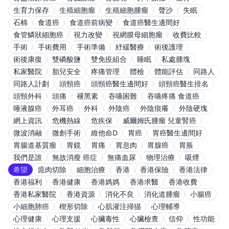
生育力保存
生殖細胞瘤
生殖細胞腫瘤
聲沙
失眠
石棉
食道癌
食道癌前病變
食道癌醫生邊間好
食管鱗狀細胞癌
視力改變
視網膜母細胞瘤
收費比較
手術
手術費用
手術準備
紓緩醫療
術後護理
術後康復
雙磷酸鹽
雙免疫組合
睡眠
私處腫塊
私家醫院
胎兒安全
疼痛管理
體檢
體能評估
同路人
同路人計劃
頭頸癌
頭頸癌醫生邊間好
頭頸癌醫生排名
頭頸外科
頭痛
褪黑素
吞嚥困難
吞嚥疼痛 食道癌
唾液腺癌
外耳癌
外科
外陰癌
外陰痕癢
外陰硬塊
網上資訊
危機熱線
危疾保
威爾姆氏腫瘤 兒童腎癌
微波消融
微創手術
維他命D
胃癌
胃癌醫生邊間好
胃腸道基質瘤
胃鏡
胃痛
胃息肉
胃腺癌
胃脹
我們是誰
無故消瘦 癌症
無痛血尿
物理治療
吸煙
希望
瘜肉切除
細胞治療
香港
香港保險
香港法律
香港福利
香港健康
香港媽媽
香港求醫
香港收費
香港私家醫院
香港資源
消化不良
消化道腫瘤
小腸癌
小細胞肺癌
楔形切除
心肌灌注掃描
心理輔導
心理健康
心理支援
心臟毒性
心臟檢查
信仰
性功能