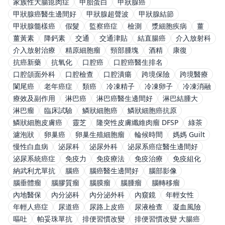
家族性大腸瘜肉症
甲胎蛋白
甲狀腺癌
甲狀腺癌醫生邊間好
甲狀腺超聲波
甲狀腺結節
甲狀腺髓樣癌
假髮
監察癌症
檢測
漿細胞疾病
薑
薑黃素
降鈣素
交通
交通津貼
結直腸癌
介入放射科
介入放射治療
精原細胞瘤
頸部腫塊
酒精
康復
抗癌新藥
抗氧化
口腔癌
口腔癌醫生排名
口腔頜面外科
口腔檢查
口腔潰瘍
跨境保險
跨境醫療
闌尾癌
老年癌症
類癌
冷凍精子
冷凍卵子
冷凍消融
療效及副作用
淋巴癌
淋巴癌醫生邊間好
淋巴結腫大
淋巴瘤
臨床試驗
鱗狀細胞癌
鱗狀細胞癌抗原
鱗狀細胞皮膚癌
靈芝
隆突性皮膚纖維肉瘤 DFSP
綠茶
濾泡狀
卵巢癌
卵巢生殖細胞瘤
輪候時間
媽媽 Guilt
慢性白血病
泌尿科
泌尿外科
泌尿系癌症醫生邊間好
泌尿系統癌症
免疫力
免疫療法
免疫治療
免疫組化
納武利尤單抗
腦癌
腦癌醫生邊間好
腦部影像
腦垂體瘤
腦膠質瘤
腦膜瘤
腦腫瘤
腦轉移瘤
內地醫保
內分泌科
內分泌外科
內窺鏡
年輕女性
年輕人癌症
尿道癌
尿路上皮癌
尿液檢查
凝血風險
嘔吐
帕妥珠單抗
排便習慣改變
排便習慣改變 大腸癌