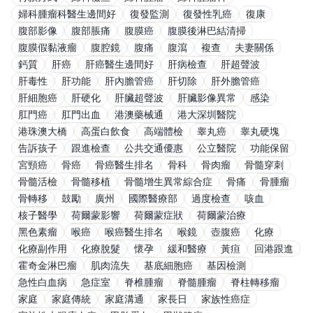
婦科腫瘤科醫生邊間好
復發監測
復發性乳癌
復康
腹部影像
腹部脹痛
腹膜癌
腹膜後淋巴結清掃
腹膜假黏液瘤
腹腔鏡
腹痛
腹瀉
複查
夫妻關係
鈣質
肝癌
肝癌醫生邊間好
肝病檢查
肝超聲波
肝毒性
肝功能
肝內膽管癌
肝切除
肝外膽管癌
肝細胞癌
肝硬化
肝臟超聲波
肝臟影像異常
感染
肛門癌
肛門出血
港澳藥械通
港大深圳醫院
港珠澳大橋
高蛋白飲食
高端體檢
睾丸癌
睾丸硬塊
告訴孩子
跟進檢查
公共交通優惠
公立醫院
功能保留
宮頸癌
骨癌
骨癌醫生排名
骨科
骨肉瘤
骨髓穿刺
骨髓活檢
骨髓移植
骨髓增生異常綜合症
骨痛
骨腫瘤
骨轉移
鼓勵
廣州
國際醫療部
過度檢查
咳血
核子醫學
荷爾蒙影響
荷爾蒙症狀
荷爾蒙治療
黑色素瘤
喉癌
喉癌醫生排名
喉鏡
壺腹癌
化療
化療副作用
化療脫髮
懷孕
緩和醫療
黃疸
回港跟進
霍奇金淋巴瘤
肌肉流失
基底細胞癌
基因檢測
急性白血病
急症室
脊椎腫瘤
脊髓腫瘤
脊柱轉移瘤
家庭
家庭傳統
家庭溝通
家長日
家族性癌症