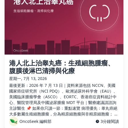
港人北上治睾丸癌：生殖細胞腫瘤、
腹膜後淋巴清掃與化療
星期一, 7月 13, 2026
最後更新：2026 年 7 月 13 日｜資料來源包括 NCCN、美國
國家癌症研究所（NCI PDQ）、歐洲泌尿外科学會（EAU）、
美國臨床腫瘤學會（ASCO）、EORTC、香港癌症資料統計中
心、醫院管理局及中國泌尿腫瘤 MDT 平台｜醫療建議請諮詢
主診醫生 📌 如果你只讀一節：重點速覽 病理優先：睾丸癌絕
大多數屬生殖細胞腫瘤，分為精原細胞瘤與非精原細胞瘤； …
OncoSeek 編輯部
3分鐘閱讀