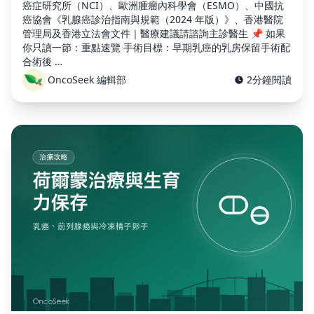
癌症研究所（NCI）、歐洲腫瘤內科學會（ESMO）、中國抗
癌協會《乳腺癌診治指南與規範（2024 年版）》、香港醫院
管理局及香港立法會文件｜醫療建議請諮詢主診醫生 📌 如果
你只讀一節：重點速覽 手術目標：早期乳癌的乳房保留手術配
合術後 …
OncoSeek 編輯部
2分鐘閱讀