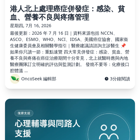
港人北上處理癌症併發症：感染、貧
血、營養不良與疼痛管理
星期四, 7月 16, 2026
最後更新：2026 年 7 月 16 日｜資料來源包括 NCCN、
ASCO、ESMO、WHO、NCI、IDSA、美國癌症協會、國家衞
生健康委員會及相關醫學指引｜醫療建議請諮詢主診醫生 📌
如果你只讀一節：重點速覽 四大常見併發症：感染、貧血、營
養不良與疼痛在癌症治療期間十分常見，北上就醫時應與內地
醫療團隊訂立明確的評估與監測計劃。 發燒不要等：化療後口
腔體溫 …
OncoSeek 編輯部
3分鐘閱讀