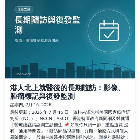
港人北上就醫後的長期隨訪：影像、
腫瘤標記與復發監測
星期四, 7月 16, 2026
最後更新：2026 年 7 月 16 日｜資料來源包括美國國家癌症研
究所（NCI）、NCCN、ASCO、香港特區政府新聞網及醫健通
｜醫療建議請諮詢主診醫生 📌 如果你只讀一節：重點速覽 沒
有「通用時間表」：隨訪間隔視癌種、分期、治療方式與個人
風險而定，一般由主診醫生按國際指引制定。 頭幾年最關鍵：