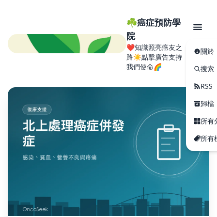
☘️癌症預防學
院
❤️知識照亮癌友之
關於
路☀️點擊廣告支持
我們使命🌈
搜索
RSS
歸檔
所有
所有