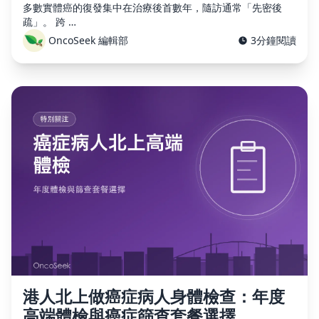
多數實體癌的復發集中在治療後首數年，隨訪通常「先密後
疏」。 跨 …
OncoSeek 編輯部
3分鐘閱讀
港人北上做癌症病人身體檢查：年度
高端體檢與癌症篩查套餐選擇