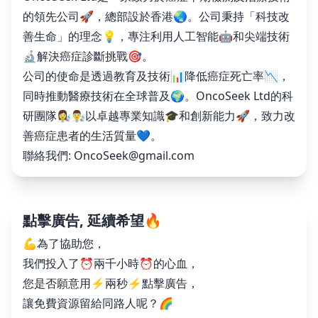
的領先公司🚀，總部設於香港🌏。公司秉持「科技改
善生命」的理念💡，專注利用人工智能🤖和尖端技術
🔬解決癌症診斷挑戰🎯。
公司的使命是透過教育及技術📊降低癌症死亡率📉，
同時推動醫療技術在全球普及🌍。OncoSeek Ltd的科
研團隊👩‍🔬👨‍🔬以卓越專業知識🎓和創新能力🚀，致力改
善癌症患者的生活質量💙。
聯絡我們:
OncoSeek@gmail.com
點擊廣告, 延續希望🔥
💪為了協助您，
我們投入了⏰兩千小時⏰的心血，
您是否願意用⚡️兩秒⚡️點擊廣告，
讓免費資源留給同路人呢？🌈