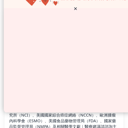
×
港人北上治三陰性乳癌：免疫治療、
臨床試驗與二線選擇
星期一, 7月 13, 2026
最後更新：2026 年 7 月 13 日｜資料來源包括美國國家癌症研
究所（NCI）、美國國家綜合癌症網絡（NCCN）、歐洲腫瘤
內科學會（ESMO）、美國食品藥物管理局（FDA）、國家藥
品監督管理局（NMPA）及相關醫學文獻｜醫療建議請諮詢主