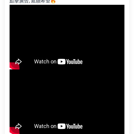
點擊廣告, 延續希望🔥