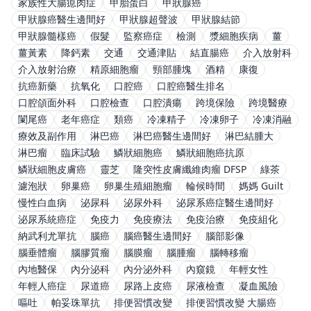
家族性大腸瘜肉症
甲胎蛋白
甲狀腺癌
甲狀腺癌醫生邊間好
甲狀腺超聲波
甲狀腺結節
甲狀腺髓樣癌
假髮
監察癌症
檢測
漿細胞疾病
薑
薑黃素
降鈣素
交通
交通津貼
結直腸癌
介入放射科
介入放射治療
精原細胞瘤
頸部腫塊
酒精
康復
抗癌新藥
抗氧化
口腔癌
口腔癌醫生排名
口腔頜面外科
口腔檢查
口腔潰瘍
跨境保險
跨境醫療
闌尾癌
老年癌症
類癌
冷凍精子
冷凍卵子
冷凍消融
療效及副作用
淋巴癌
淋巴癌醫生邊間好
淋巴結腫大
淋巴瘤
臨床試驗
鱗狀細胞癌
鱗狀細胞癌抗原
鱗狀細胞皮膚癌
靈芝
隆突性皮膚纖維肉瘤 DFSP
綠茶
濾泡狀
卵巢癌
卵巢生殖細胞瘤
輪候時間
媽媽 Guilt
慢性白血病
泌尿科
泌尿外科
泌尿系癌症醫生邊間好
泌尿系統癌症
免疫力
免疫療法
免疫治療
免疫組化
納武利尤單抗
腦癌
腦癌醫生邊間好
腦部影像
腦垂體瘤
腦膠質瘤
腦膜瘤
腦腫瘤
腦轉移瘤
內地醫保
內分泌科
內分泌外科
內窺鏡
年輕女性
年輕人癌症
尿道癌
尿路上皮癌
尿液檢查
凝血風險
嘔吐
帕妥珠單抗
排便習慣改變
排便習慣改變 大腸癌