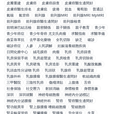
皮瓣重建
皮膚癌
皮膚癌篩查
皮膚癌醫生邊間好
皮膚癌醫生排名
皮膚痣
疲倦
貧血
葡萄胎
普通話
氣喘
氣管癌
前列腺
前列腺MRI
前列腺MRI MpMRI
前列腺癌
前列腺癌醫生邊間好
前列腺檢查
前哨淋巴結活檢
親密關係
親子關係
親子教育
青少年
青少年癌症
青少年骨癌 尤文氏肉瘤
求醫指南
求醫準備
曲妥珠單抗
去甲基化藥物
全乳切除
缺乏
確診
確診癌症
人參
人民調解
妊娠滋養細胞疾病
日間化療中心
絨毛膜癌
肉瘤
乳癌
乳癌篩查
乳房保留手術
乳房超聲波
乳房檢查
乳房切除術
乳房異常
乳房硬塊
乳房造影
乳房重建
乳酸脫氫酶
乳頭血性分泌物 乳癌
乳頭狀
乳腺癌
乳腺超聲波
乳腺外科
乳腺腫瘤
乳腺腫瘤醫生邊間好
軟組織肉瘤
三甲醫院
三陰性乳癌
傷殘津貼
上腹痛
舌癌
社會保險
社交壓力
射頻消融
身體檢查
身體形象
深圳
深圳就醫
神經母細胞瘤
神經內分泌標記
神經內分泌腫瘤
神經外科
腎癌
腎癌醫生邊間好
腎功能異常
腎上腺腫瘤 嗜鉻細胞瘤
腎細胞癌
腎盂輸尿管癌
腎臟腫瘤
腎腫塊
升中派位
生育