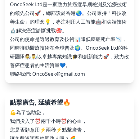
OncoSeek Ltd是一家致力於癌症早期檢測及治療技術
的領先公司🚀，總部設於香港🌏。公司秉持「科技改
善生命」的理念💡，專注利用人工智能🤖和尖端技術
🔬解決癌症診斷挑戰🎯。
公司的使命是透過教育及技術📊降低癌症死亡率📉，
同時推動醫療技術在全球普及🌍。OncoSeek Ltd的科
研團隊👩‍🔬👨‍🔬以卓越專業知識🎓和創新能力🚀，致力改
善癌症患者的生活質量💙。
聯絡我們:
OncoSeek@gmail.com
點擊廣告, 延續希望🔥
💪為了協助您，
我們投入了⏰兩千小時⏰的心血，
您是否願意用⚡️兩秒⚡️點擊廣告，
讓免費資源留給同路人呢？🌈