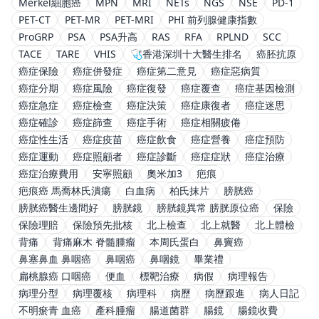
Merkel細胞癌
MPN
MRI
NETs
NGS
NSE
PD-1
PET-CT
PET-MR
PET-MRI
PHI 前列腺健康指數
ProGRP
PSA
PSA升高
RAS
RFA
RPLND
SCC
TACE
TARE
VHIS
🩺香港深圳十大醫生排名
癌胚抗原
癌症保險
癌症併發症
癌症第二意見
癌症惡病質
癌症分期
癌症風險
癌症復發
癌症覆查
癌症基因檢測
癌症急症
癌症檢查
癌症決策
癌症康復者
癌症迷思
癌症確診
癌症篩查
癌症手術
癌症相關疲倦
癌症性生活
癌症疫苗
癌症飲食
癌症營養
癌症預防
癌症運動
癌症照顧者
癌症診斷
癌症症狀
癌症治療
癌症治療費用
安寧照顧
奧米加3
疤痕
疤痕癌 馬喬林氏潰瘍
白血病
柏氏抹片
膀胱癌
膀胱癌醫生邊間好
膀胱鏡
膀胱鏡異常 膀胱原位癌
保險
保險理賠
保險預先批核
北上檢查
北上就醫
北上體檢
背痛
背痛麻木 脊髓腫瘤
本周氏蛋白
鼻竇癌
鼻塞鼻血 鼻咽癌
鼻咽癌
鼻咽鏡
畢業禮
扁桃腺癌 口咽癌
便血
標靶治療
病假
病理報告
病理分型
病理覆核
病理科
病歷
病歷跟進
病人日記
不明瘀青 血癌
產科腫瘤
腸道菌群
腸鏡
腸鏡收費