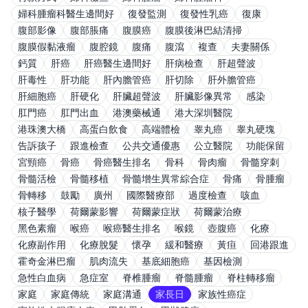
婦科腫瘤科醫生邊間好
復發監測
復發性乳癌
復康
腹部影像
腹部脹痛
腹膜癌
腹膜後淋巴結清掃
腹膜假黏液瘤
腹腔鏡
腹痛
腹瀉
複查
夫妻關係
鈣質
肝癌
肝癌醫生邊間好
肝病檢查
肝超聲波
肝毒性
肝功能
肝內膽管癌
肝切除
肝外膽管癌
肝細胞癌
肝硬化
肝臟超聲波
肝臟影像異常
感染
肛門癌
肛門出血
港澳藥械通
港大深圳醫院
港珠澳大橋
高蛋白飲食
高端體檢
睾丸癌
睾丸硬塊
告訴孩子
跟進檢查
公共交通優惠
公立醫院
功能保留
宮頸癌
骨癌
骨癌醫生排名
骨科
骨肉瘤
骨髓穿刺
骨髓活檢
骨髓移植
骨髓增生異常綜合症
骨痛
骨腫瘤
骨轉移
鼓勵
廣州
國際醫療部
過度檢查
咳血
核子醫學
荷爾蒙影響
荷爾蒙症狀
荷爾蒙治療
黑色素瘤
喉癌
喉癌醫生排名
喉鏡
壺腹癌
化療
化療副作用
化療脫髮
懷孕
緩和醫療
黃疸
回港跟進
霍奇金淋巴瘤
肌肉流失
基底細胞癌
基因檢測
急性白血病
急症室
脊椎腫瘤
脊髓腫瘤
脊柱轉移瘤
家庭
家庭傳統
家庭溝通
家長日
家族性癌症