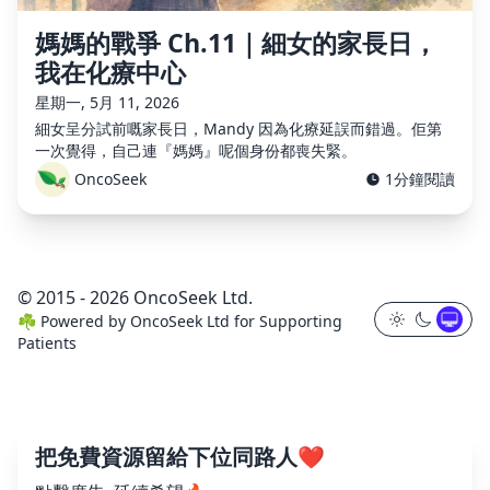
媽媽的戰爭 Ch.11｜細女的家長日，
我在化療中心
星期一, 5月 11, 2026
細女呈分試前嘅家長日，Mandy 因為化療延誤而錯過。佢第
一次覺得，自己連『媽媽』呢個身份都喪失緊。
OncoSeek
1分鐘閱讀
© 2015 - 2026 OncoSeek Ltd.
☘️
Powered by
OncoSeek Ltd
for Supporting
Patients
把免費資源留給下位同路人❤️