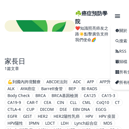
☘️癌症預防學
院
❤️知識照亮癌友之
關於
路☀️點擊廣告支持
我們使命🌈
搜索
RSS
家長日
歸檔
1篇文章
所有
💪到國內跨境醫療
ABCDE法則
ADC
AFP
AFP升高
所有
ALK
AYA癌症
Barrett食管
BEP
BI-RADS
Body Check
BRCA
BRCA基因檢測
CA125
CA15-3
CA19-9
CAR-T
CEA
CIN
CLL
CML
CoQ10
CT
CTLA-4
CUP
DICOM
DSE
EBV DNA
EGCG
EGFR
GIST
HER2
HER2陽性乳癌
HPV
HPV 疫苗
HPV陽性
IPMN
LDCT
LDH
Lynch綜合症
MDS