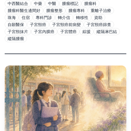
中西醫結合
中藥
中醫
腫瘤標記
腫瘤科
腫瘤科醫生邊間好
腫瘤整形
腫瘤專科
重離子治療
珠海
住宿
專科門診
轉介信
轉移性
資助
自願醫保
子宮頸癌
子宮頸癌前病變
子宮頸癌篩查
子宮頸抹片
子宮內膜癌
子宮體癌
綜援
縱隔淋巴結
縱隔腫瘤