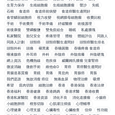
生育力保存
生殖細胞瘤
生殖細胞腫瘤
聲沙
失眠
石棉
食道癌
食道癌前病變
食道癌醫生邊間好
食管鱗狀細胞癌
視力改變
視網膜母細胞瘤
收費比較
手術
手術費用
手術準備
紓緩醫療
術後護理
術後康復
雙磷酸鹽
雙免疫組合
睡眠
私處腫塊
私家醫院
胎兒安全
疼痛管理
體檢
體能評估
同路人
同路人計劃
頭頸癌
頭頸癌醫生邊間好
頭頸癌醫生排名
頭頸外科
頭痛
褪黑素
吞嚥困難
吞嚥疼痛 食道癌
唾液腺癌
外耳癌
外科
外陰癌
外陰痕癢
外陰硬塊
網上資訊
危機熱線
危疾保
威爾姆氏腫瘤 兒童腎癌
微波消融
微創手術
維他命D
胃癌
胃癌醫生邊間好
胃腸道基質瘤
胃鏡
胃痛
胃息肉
胃腺癌
胃脹
我們是誰
無故消瘦 癌症
無痛血尿
物理治療
吸煙
希望
瘜肉切除
細胞治療
香港
香港保險
香港法律
香港福利
香港健康
香港媽媽
香港求醫
香港收費
香港私家醫院
香港資源
消化不良
消化道腫瘤
小腸癌
小細胞肺癌
楔形切除
心肌灌注掃描
心理輔導
心理健康
心理支援
心臟毒性
心臟檢查
信仰
性功能