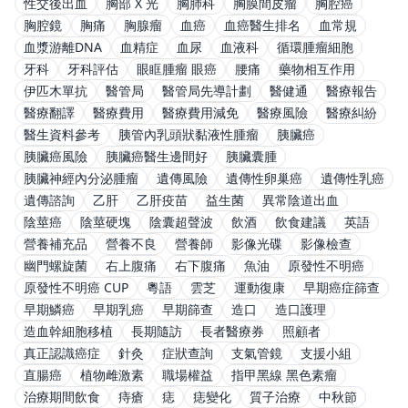
性交後出血
胸部 X 光
胸肺科
胸膜間皮瘤
胸腔癌
胸腔鏡
胸痛
胸腺瘤
血癌
血癌醫生排名
血常規
血漿游離DNA
血精症
血尿
血液科
循環腫瘤細胞
牙科
牙科評估
眼眶腫瘤 眼癌
腰痛
藥物相互作用
伊匹木單抗
醫管局
醫管局先導計劃
醫健通
醫療報告
醫療翻譯
醫療費用
醫療費用減免
醫療風險
醫療糾紛
醫生資料參考
胰管內乳頭狀黏液性腫瘤
胰臟癌
胰臟癌風險
胰臟癌醫生邊間好
胰臟囊腫
胰臟神經內分泌腫瘤
遺傳風險
遺傳性卵巢癌
遺傳性乳癌
遺傳諮詢
乙肝
乙肝疫苗
益生菌
異常陰道出血
陰莖癌
陰莖硬塊
陰囊超聲波
飲酒
飲食建議
英語
營養補充品
營養不良
營養師
影像光碟
影像檢查
幽門螺旋菌
右上腹痛
右下腹痛
魚油
原發性不明癌
原發性不明癌 CUP
粵語
雲芝
運動復康
早期癌症篩查
早期鱗癌
早期乳癌
早期篩查
造口
造口護理
造血幹細胞移植
長期隨訪
長者醫療券
照顧者
真正認識癌症
針灸
症狀查詢
支氣管鏡
支援小組
直腸癌
植物雌激素
職場權益
指甲黑線 黑色素瘤
治療期間飲食
痔瘡
痣
痣變化
質子治療
中秋節