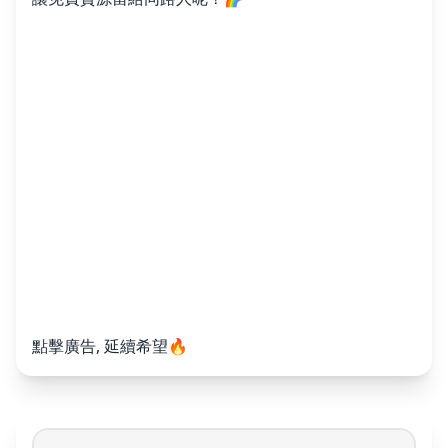
點擊廣告, 延續希望🔥