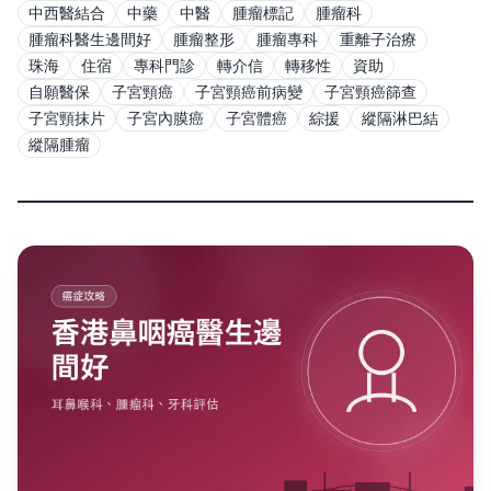
中西醫結合
中藥
中醫
腫瘤標記
腫瘤科
腫瘤科醫生邊間好
腫瘤整形
腫瘤專科
重離子治療
珠海
住宿
專科門診
轉介信
轉移性
資助
自願醫保
子宮頸癌
子宮頸癌前病變
子宮頸癌篩查
子宮頸抹片
子宮內膜癌
子宮體癌
綜援
縱隔淋巴結
縱隔腫瘤