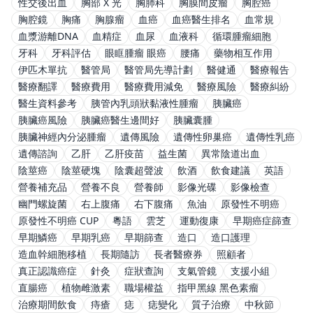
性交後出血
胸部 X 光
胸肺科
胸膜間皮瘤
胸腔癌
胸腔鏡
胸痛
胸腺瘤
血癌
血癌醫生排名
血常規
血漿游離DNA
血精症
血尿
血液科
循環腫瘤細胞
牙科
牙科評估
眼眶腫瘤 眼癌
腰痛
藥物相互作用
伊匹木單抗
醫管局
醫管局先導計劃
醫健通
醫療報告
醫療翻譯
醫療費用
醫療費用減免
醫療風險
醫療糾紛
醫生資料參考
胰管內乳頭狀黏液性腫瘤
胰臟癌
胰臟癌風險
胰臟癌醫生邊間好
胰臟囊腫
胰臟神經內分泌腫瘤
遺傳風險
遺傳性卵巢癌
遺傳性乳癌
遺傳諮詢
乙肝
乙肝疫苗
益生菌
異常陰道出血
陰莖癌
陰莖硬塊
陰囊超聲波
飲酒
飲食建議
英語
營養補充品
營養不良
營養師
影像光碟
影像檢查
幽門螺旋菌
右上腹痛
右下腹痛
魚油
原發性不明癌
原發性不明癌 CUP
粵語
雲芝
運動復康
早期癌症篩查
早期鱗癌
早期乳癌
早期篩查
造口
造口護理
造血幹細胞移植
長期隨訪
長者醫療券
照顧者
真正認識癌症
針灸
症狀查詢
支氣管鏡
支援小組
直腸癌
植物雌激素
職場權益
指甲黑線 黑色素瘤
治療期間飲食
痔瘡
痣
痣變化
質子治療
中秋節