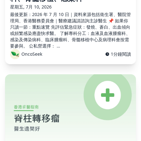
星期五, 7月 10, 2026
最後更新：2026 年 7 月 10 日｜資料來源包括衛生署、醫院管
理局、香港醫務委員會｜醫療建議請諮詢主診醫生 📌 如果你
只讀一節：重點速覽 先評估緊急症狀：發燒、蒼白、出血傾向
或頻繁感染應盡快求醫。 了解專科分工：血液及血液腫瘤科、
感染及傳染病科、臨床腫瘤科、骨髓移植中心及病理科會按需
要參與。 公私營選擇： …
OncoSeek
1分鐘閱讀