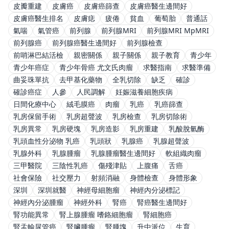
皮瓣重建
皮膚癌
皮膚癌篩查
皮膚癌醫生邊間好
皮膚癌醫生排名
皮膚痣
疲倦
貧血
葡萄胎
普通話
氣喘
氣管癌
前列腺
前列腺MRI
前列腺MRI MpMRI
前列腺癌
前列腺癌醫生邊間好
前列腺檢查
前哨淋巴結活檢
親密關係
親子關係
親子教育
青少年
青少年癌症
青少年骨癌 尤文氏肉瘤
求醫指南
求醫準備
曲妥珠單抗
去甲基化藥物
全乳切除
缺乏
確診
確診癌症
人參
人民調解
妊娠滋養細胞疾病
日間化療中心
絨毛膜癌
肉瘤
乳癌
乳癌篩查
乳房保留手術
乳房超聲波
乳房檢查
乳房切除術
乳房異常
乳房硬塊
乳房造影
乳房重建
乳酸脫氫酶
乳頭血性分泌物 乳癌
乳頭狀
乳腺癌
乳腺超聲波
乳腺外科
乳腺腫瘤
乳腺腫瘤醫生邊間好
軟組織肉瘤
三甲醫院
三陰性乳癌
傷殘津貼
上腹痛
舌癌
社會保險
社交壓力
射頻消融
身體檢查
身體形象
深圳
深圳就醫
神經母細胞瘤
神經內分泌標記
神經內分泌腫瘤
神經外科
腎癌
腎癌醫生邊間好
腎功能異常
腎上腺腫瘤 嗜鉻細胞瘤
腎細胞癌
腎盂輸尿管癌
腎臟腫瘤
腎腫塊
升中派位
生育