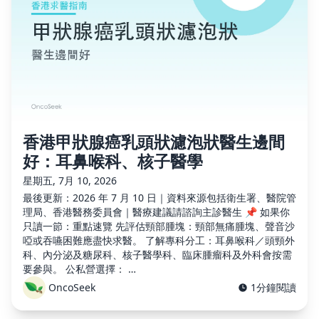
香港甲狀腺癌乳頭狀濾泡狀醫生邊間
好：耳鼻喉科、核子醫學
星期五, 7月 10, 2026
最後更新：2026 年 7 月 10 日｜資料來源包括衛生署、醫院管
理局、香港醫務委員會｜醫療建議請諮詢主診醫生 📌 如果你
只讀一節：重點速覽 先評估頸部腫塊：頸部無痛腫塊、聲音沙
啞或吞嚥困難應盡快求醫。 了解專科分工：耳鼻喉科／頭頸外
科、內分泌及糖尿科、核子醫學科、臨床腫瘤科及外科會按需
要參與。 公私營選擇： …
OncoSeek
1分鐘閱讀