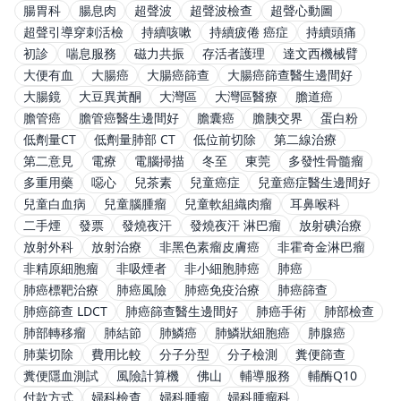
腸胃科
腸息肉
超聲波
超聲波檢查
超聲心動圖
超聲引導穿刺活檢
持續咳嗽
持續疲倦 癌症
持續頭痛
初診
喘息服務
磁力共振
存活者護理
達文西機械臂
大便有血
大腸癌
大腸癌篩查
大腸癌篩查醫生邊間好
大腸鏡
大豆異黃酮
大灣區
大灣區醫療
膽道癌
膽管癌
膽管癌醫生邊間好
膽囊癌
膽胰交界
蛋白粉
低劑量CT
低劑量肺部 CT
低位前切除
第二線治療
第二意見
電療
電腦掃描
冬至
東莞
多發性骨髓瘤
多重用藥
噁心
兒茶素
兒童癌症
兒童癌症醫生邊間好
兒童白血病
兒童腦腫瘤
兒童軟組織肉瘤
耳鼻喉科
二手煙
發票
發燒夜汗
發燒夜汗 淋巴瘤
放射碘治療
放射外科
放射治療
非黑色素瘤皮膚癌
非霍奇金淋巴瘤
非精原細胞瘤
非吸煙者
非小細胞肺癌
肺癌
肺癌標靶治療
肺癌風險
肺癌免疫治療
肺癌篩查
肺癌篩查 LDCT
肺癌篩查醫生邊間好
肺癌手術
肺部檢查
肺部轉移瘤
肺結節
肺鱗癌
肺鱗狀細胞癌
肺腺癌
肺葉切除
費用比較
分子分型
分子檢測
糞便篩查
糞便隱血測試
風險計算機
佛山
輔導服務
輔酶Q10
付款方式
婦科檢查
婦科腫瘤
婦科腫瘤科