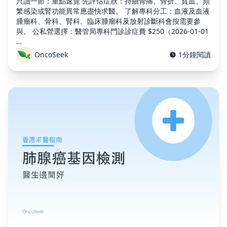
只讀一節：重點速覽 先評估症狀：持續骨痛、骨折、貧血、頻
繁感染或腎功能異常應盡快求醫。 了解專科分工：血液及血液
腫瘤科、骨科、腎科、臨床腫瘤科及放射診斷科會按需要參
與。 公私營選擇：醫管局專科門診診症費 $250（2026-01-01
…
OncoSeek
1分鐘閱讀