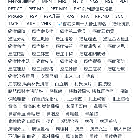
Merkel細胞癌
MPN
MRI
NETs
NGS
NSE
PD-1
PET-CT
PET-MR
PET-MRI
PHI 前列腺健康指數
ProGRP
PSA
PSA升高
RAS
RFA
RPLND
SCC
TACE
TARE
VHIS
🩺香港深圳十大醫生排名
癌胚抗原
癌症保險
癌症併發症
癌症第二意見
癌症惡病質
癌症分期
癌症風險
癌症復發
癌症覆查
癌症基因檢測
癌症急症
癌症檢查
癌症決策
癌症康復者
癌症迷思
癌症確診
癌症篩查
癌症手術
癌症相關疲倦
癌症性生活
癌症疫苗
癌症飲食
癌症營養
癌症預防
癌症運動
癌症照顧者
癌症診斷
癌症症狀
癌症治療
癌症治療費用
安寧照顧
奧米加3
疤痕
疤痕癌 馬喬林氏潰瘍
白血病
柏氏抹片
膀胱癌
膀胱癌醫生邊間好
膀胱鏡
膀胱鏡異常 膀胱原位癌
保險
保險理賠
保險預先批核
北上檢查
北上就醫
北上體檢
背痛
背痛麻木 脊髓腫瘤
本周氏蛋白
鼻竇癌
鼻塞鼻血 鼻咽癌
鼻咽癌
鼻咽鏡
畢業禮
扁桃腺癌 口咽癌
便血
標靶治療
病假
病理報告
病理分型
病理覆核
病理科
病歷
病歷跟進
病人日記
不明瘀青 血癌
產科腫瘤
腸道菌群
腸鏡
腸鏡收費