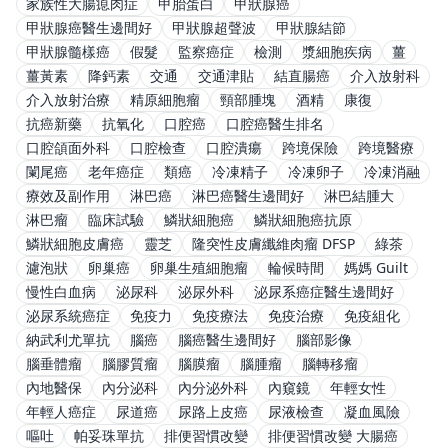
家族性大腸瘜肉症
甲胎蛋白
甲狀腺癌
甲狀腺癌醫生邊間好
甲狀腺超聲波
甲狀腺結節
甲狀腺髓樣癌
假髮
監察癌症
檢測
漿細胞疾病
薑
薑黃素
降鈣素
交通
交通津貼
結直腸癌
介入放射科
介入放射治療
精原細胞瘤
頸部腫塊
酒精
康復
抗癌新藥
抗氧化
口腔癌
口腔癌醫生排名
口腔頜面外科
口腔檢查
口腔潰瘍
跨境保險
跨境醫療
闌尾癌
老年癌症
類癌
冷凍精子
冷凍卵子
冷凍消融
療效及副作用
淋巴癌
淋巴癌醫生邊間好
淋巴結腫大
淋巴瘤
臨床試驗
鱗狀細胞癌
鱗狀細胞癌抗原
鱗狀細胞皮膚癌
靈芝
隆突性皮膚纖維肉瘤 DFSP
綠茶
濾泡狀
卵巢癌
卵巢生殖細胞瘤
輪候時間
媽媽 Guilt
慢性白血病
泌尿科
泌尿外科
泌尿系癌症醫生邊間好
泌尿系統癌症
免疫力
免疫療法
免疫治療
免疫組化
納武利尤單抗
腦癌
腦癌醫生邊間好
腦部影像
腦垂體瘤
腦膠質瘤
腦膜瘤
腦腫瘤
腦轉移瘤
內地醫保
內分泌科
內分泌外科
內窺鏡
年輕女性
年輕人癌症
尿道癌
尿路上皮癌
尿液檢查
凝血風險
嘔吐
帕妥珠單抗
排便習慣改變
排便習慣改變 大腸癌