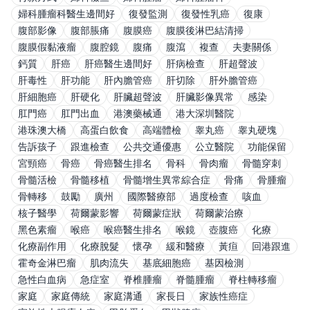
婦科腫瘤科醫生邊間好
復發監測
復發性乳癌
復康
腹部影像
腹部脹痛
腹膜癌
腹膜後淋巴結清掃
腹膜假黏液瘤
腹腔鏡
腹痛
腹瀉
複查
夫妻關係
鈣質
肝癌
肝癌醫生邊間好
肝病檢查
肝超聲波
肝毒性
肝功能
肝內膽管癌
肝切除
肝外膽管癌
肝細胞癌
肝硬化
肝臟超聲波
肝臟影像異常
感染
肛門癌
肛門出血
港澳藥械通
港大深圳醫院
港珠澳大橋
高蛋白飲食
高端體檢
睾丸癌
睾丸硬塊
告訴孩子
跟進檢查
公共交通優惠
公立醫院
功能保留
宮頸癌
骨癌
骨癌醫生排名
骨科
骨肉瘤
骨髓穿刺
骨髓活檢
骨髓移植
骨髓增生異常綜合症
骨痛
骨腫瘤
骨轉移
鼓勵
廣州
國際醫療部
過度檢查
咳血
核子醫學
荷爾蒙影響
荷爾蒙症狀
荷爾蒙治療
黑色素瘤
喉癌
喉癌醫生排名
喉鏡
壺腹癌
化療
化療副作用
化療脫髮
懷孕
緩和醫療
黃疸
回港跟進
霍奇金淋巴瘤
肌肉流失
基底細胞癌
基因檢測
急性白血病
急症室
脊椎腫瘤
脊髓腫瘤
脊柱轉移瘤
家庭
家庭傳統
家庭溝通
家長日
家族性癌症