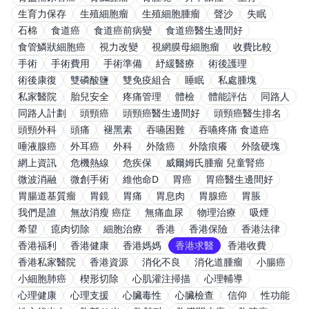
生育力保存
生殖細胞瘤
生殖細胞腫瘤
聲沙
失眠
石棉
食道癌
食道癌前病變
食道癌醫生邊間好
食管鱗狀細胞癌
視力改變
視網膜母細胞瘤
收費比較
手術
手術費用
手術準備
紓緩醫療
術後護理
術後康復
雙磷酸鹽
雙免疫組合
睡眠
私處腫塊
私家醫院
胎兒安全
疼痛管理
體檢
體能評估
同路人
同路人計劃
頭頸癌
頭頸癌醫生邊間好
頭頸癌醫生排名
頭頸外科
頭痛
褪黑素
吞嚥困難
吞嚥疼痛 食道癌
唾液腺癌
外耳癌
外科
外陰癌
外陰痕癢
外陰硬塊
網上資訊
危機熱線
危疾保
威爾姆氏腫瘤 兒童腎癌
微波消融
微創手術
維他命D
胃癌
胃癌醫生邊間好
胃腸道基質瘤
胃鏡
胃痛
胃息肉
胃腺癌
胃脹
我們是誰
無故消瘦 癌症
無痛血尿
物理治療
吸煙
希望
瘜肉切除
細胞治療
香港
香港保險
香港法律
香港福利
香港健康
香港媽媽
香港求醫
香港收費
香港私家醫院
香港資源
消化不良
消化道腫瘤
小腸癌
小細胞肺癌
楔形切除
心肌灌注掃描
心理輔導
心理健康
心理支援
心臟毒性
心臟檢查
信仰
性功能