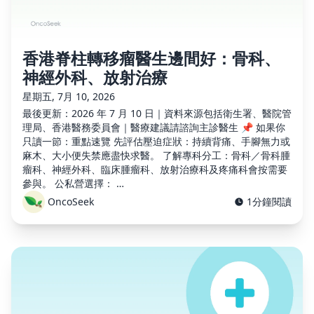
香港脊柱轉移瘤醫生邊間好：骨科、
神經外科、放射治療
星期五, 7月 10, 2026
最後更新：2026 年 7 月 10 日｜資料來源包括衛生署、醫院管
理局、香港醫務委員會｜醫療建議請諮詢主診醫生 📌 如果你
只讀一節：重點速覽 先評估壓迫症狀：持續背痛、手腳無力或
麻木、大小便失禁應盡快求醫。 了解專科分工：骨科／骨科腫
瘤科、神經外科、臨床腫瘤科、放射治療科及疼痛科會按需要
參與。 公私營選擇： …
OncoSeek
1分鐘閱讀