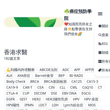
☘️癌症預防學
院
❤️知識照亮癌友之
關於
路☀️點擊廣告支持
我們使命🌈
搜索
RSS
香港求醫
歸檔
182篇文章
所有
💪到國內跨境醫療
ABCDE法則
ADC
AFP
AFP升高
所有
ALK
AYA癌症
Barrett食管
BEP
BI-RADS
Body Check
BRCA
BRCA基因檢測
CA125
CA15-3
CA19-9
CAR-T
CEA
CIN
CLL
CML
CoQ10
CT
CTLA-4
CUP
DICOM
DSE
EBV DNA
EGCG
EGFR
GIST
HER2
HER2陽性乳癌
HPV
HPV 疫苗
HPV陽性
IPMN
LDCT
LDH
Lynch綜合症
MDS