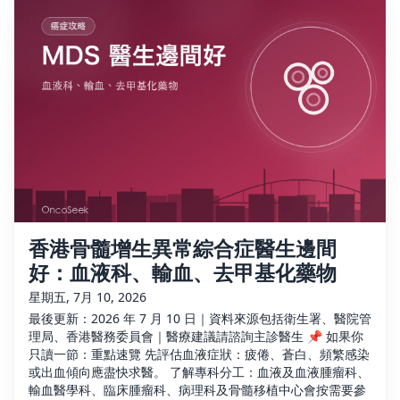
香港骨髓增生異常綜合症醫生邊間
好：血液科、輸血、去甲基化藥物
星期五, 7月 10, 2026
最後更新：2026 年 7 月 10 日｜資料來源包括衛生署、醫院管
理局、香港醫務委員會｜醫療建議請諮詢主診醫生 📌 如果你
只讀一節：重點速覽 先評估血液症狀：疲倦、蒼白、頻繁感染
或出血傾向應盡快求醫。 了解專科分工：血液及血液腫瘤科、
輸血醫學科、臨床腫瘤科、病理科及骨髓移植中心會按需要參