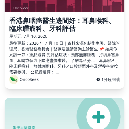
香港鼻咽癌醫生邊間好：耳鼻喉科、
臨床腫瘤科、牙科評估
星期五, 7月 10, 2026
最後更新：2026 年 7 月 10 日｜資料來源包括衛生署、醫院管
理局、香港醫務委員會｜醫療建議請諮詢主診醫生 📌 如果你
只讀一節：重點速覽 先評估症狀：頸部無痛腫塊、持續鼻塞鼻
血、耳鳴或聽力下降應盡快求醫。 了解專科分工：耳鼻喉科、
臨床腫瘤科、放射診斷科、牙科／口腔頜面外科及營養科會按
需要參與。 公私營選擇： …
OncoSeek
1分鐘閱讀