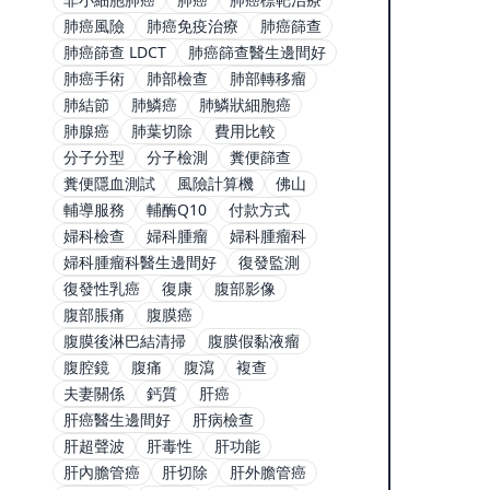
肺癌風險
肺癌免疫治療
肺癌篩查
肺癌篩查 LDCT
肺癌篩查醫生邊間好
肺癌手術
肺部檢查
肺部轉移瘤
肺結節
肺鱗癌
肺鱗狀細胞癌
肺腺癌
肺葉切除
費用比較
分子分型
分子檢測
糞便篩查
糞便隱血測試
風險計算機
佛山
輔導服務
輔酶Q10
付款方式
婦科檢查
婦科腫瘤
婦科腫瘤科
婦科腫瘤科醫生邊間好
復發監測
復發性乳癌
復康
腹部影像
腹部脹痛
腹膜癌
腹膜後淋巴結清掃
腹膜假黏液瘤
腹腔鏡
腹痛
腹瀉
複查
夫妻關係
鈣質
肝癌
肝癌醫生邊間好
肝病檢查
肝超聲波
肝毒性
肝功能
肝內膽管癌
肝切除
肝外膽管癌