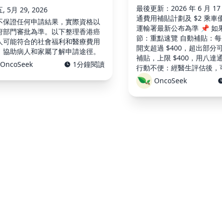
最後更新：2026 年 6 月 1
 5月 29, 2026
通費用補貼計劃及 $2 乘車
不保證任何申請結果，實際資格以
運輸署最新公布為準 📌 如
府部門審批為準。以下整理香港癌
節：重點速覽 自動補貼：
人可能符合的社會福利和醫療費用
開支超過 $400，超出部分
，協助病人和家屬了解申請途徑。
補貼，上限 $400，用八達
OncoSeek
1分鐘閱讀
行動不便：經醫生評估後，
局非緊急救護車轉送服務（N
OncoSeek
經濟困難：綜援受助人、關
善機構（如香 …