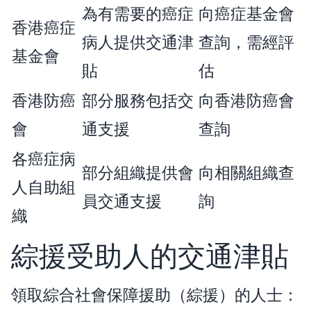
為有需要的癌症
向癌症基金會
香港癌症
病人提供交通津
查詢，需經評
基金會
貼
估
香港防癌
部分服務包括交
向香港防癌會
會
通支援
查詢
各癌症病
部分組織提供會
向相關組織查
人自助組
員交通支援
詢
織
綜援受助人的交通津貼
領取綜合社會保障援助（綜援）的人士：