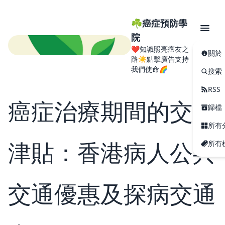
☘️癌症預防學
院
❤️知識照亮癌友之
關於
路☀️點擊廣告支持
我們使命🌈
搜索
RSS
癌症治療期間的交通
歸檔
所有
津貼：香港病人公共
所有
交通優惠及探病交通