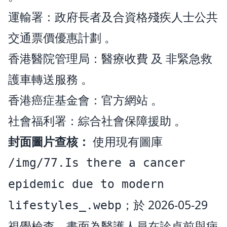
運輸署：
政府長者及合資格殘疾人士公共
交通票價優惠計劃
。
香港醫院管理局：
醫療收費
及
非緊急救
護車轉送服務
。
香港癌症基金會：
官方網站
。
社會福利署：
綜合社會保障援助
。
封面圖片查核：
使用現有圖庫
/img/77.Is there a cancer
epidemic due to modern
；於 2026-05-29
lifestyles_.webp
視覺檢查，畫面為醫護人員在診桌前與病