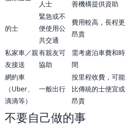
人士
善機構提供資助
緊急或不
費用較高，長程更
的士
便使用公
昂貴
共交通
私家車／親
有親友可
需考慮泊車費和時
友接送
協助
間
網約車
按里程收費，可能
（Uber、
一般出行
比傳統的士便宜或
滴滴等）
昂貴
不要自己做的事