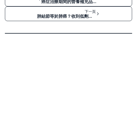
癌症治療期間的營養補充品：香港患者應問醫生甚麼？安全、費用與保險
下一頁
肺結節等於肺癌？收到低劑量 CT 異常後的風險評估與新舊檢測比較