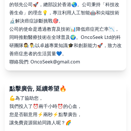
的領先公司🚀，總部設於香港🌏。公司秉持「科技改
善生命」的理念💡，專注利用人工智能🤖和尖端技術
🔬解決癌症診斷挑戰🎯。
公司的使命是透過教育及技術📊降低癌症死亡率📉，
同時推動醫療技術在全球普及🌍。OncoSeek Ltd的科
研團隊👩‍🔬👨‍🔬以卓越專業知識🎓和創新能力🚀，致力改
善癌症患者的生活質量💙。
聯絡我們:
OncoSeek@gmail.com
點擊廣告, 延續希望🔥
💪為了協助您，
我們投入了⏰兩千小時⏰的心血，
您是否願意用⚡️兩秒⚡️點擊廣告，
讓免費資源留給同路人呢？🌈