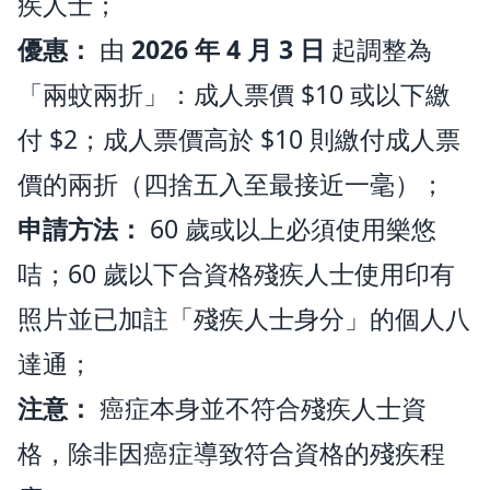
疾人士；
優惠：
由
2026 年 4 月 3 日
起調整為
「兩蚊兩折」：成人票價 $10 或以下繳
付 $2；成人票價高於 $10 則繳付成人票
價的兩折（四捨五入至最接近一毫）；
申請方法：
60 歲或以上必須使用樂悠
咭；60 歲以下合資格殘疾人士使用印有
照片並已加註「殘疾人士身分」的個人八
達通；
注意：
癌症本身並不符合殘疾人士資
格，除非因癌症導致符合資格的殘疾程