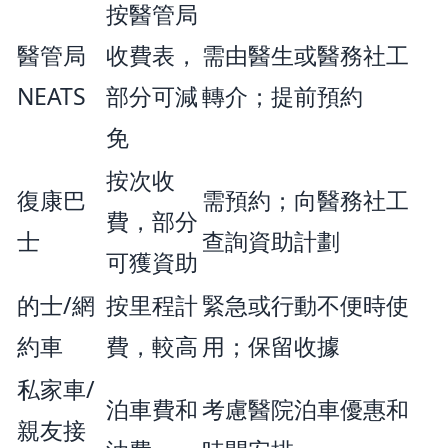
按醫管局
醫管局
收費表，
需由醫生或醫務社工
NEATS
部分可減
轉介；提前預約
免
按次收
復康巴
需預約；向醫務社工
費，部分
士
查詢資助計劃
可獲資助
的士/網
按里程計
緊急或行動不便時使
約車
費，較高
用；保留收據
私家車/
泊車費和
考慮醫院泊車優惠和
親友接