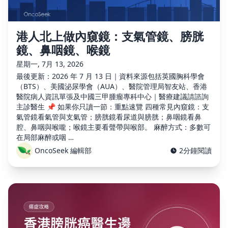
港人北上做內窺鏡：支氣管鏡、膀胱
鏡、鼻咽鏡、喉鏡
星期一, 7月 13, 2026
最後更新：2026 年 7 月 13 日｜資料來源包括英國胸科學會
（BTS）、美國泌尿學會（AUA）、醫院管理局智友站、香港
醫院病人資訊單張及中國三甲腫瘤專科中心｜醫療建議請諮詢
主診醫生 📌 如果你只讀一節：重點速覽 四種常見內窺鏡：支
氣管鏡看氣管與支氣管；膀胱鏡看尿道與膀胱；鼻咽鏡看鼻
腔、鼻咽與喉嚨；喉鏡主要看聲帶與喉部。 麻醉方式：多數可
在局部麻醉或咽 …
OncoSeek 編輯部
2分鐘閱讀