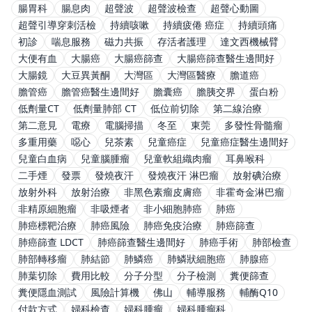
腸胃科
腸息肉
超聲波
超聲波檢查
超聲心動圖
超聲引導穿刺活檢
持續咳嗽
持續疲倦 癌症
持續頭痛
初診
喘息服務
磁力共振
存活者護理
達文西機械臂
大便有血
大腸癌
大腸癌篩查
大腸癌篩查醫生邊間好
大腸鏡
大豆異黃酮
大灣區
大灣區醫療
膽道癌
膽管癌
膽管癌醫生邊間好
膽囊癌
膽胰交界
蛋白粉
低劑量CT
低劑量肺部 CT
低位前切除
第二線治療
第二意見
電療
電腦掃描
冬至
東莞
多發性骨髓瘤
多重用藥
噁心
兒茶素
兒童癌症
兒童癌症醫生邊間好
兒童白血病
兒童腦腫瘤
兒童軟組織肉瘤
耳鼻喉科
二手煙
發票
發燒夜汗
發燒夜汗 淋巴瘤
放射碘治療
放射外科
放射治療
非黑色素瘤皮膚癌
非霍奇金淋巴瘤
非精原細胞瘤
非吸煙者
非小細胞肺癌
肺癌
肺癌標靶治療
肺癌風險
肺癌免疫治療
肺癌篩查
肺癌篩查 LDCT
肺癌篩查醫生邊間好
肺癌手術
肺部檢查
肺部轉移瘤
肺結節
肺鱗癌
肺鱗狀細胞癌
肺腺癌
肺葉切除
費用比較
分子分型
分子檢測
糞便篩查
糞便隱血測試
風險計算機
佛山
輔導服務
輔酶Q10
付款方式
婦科檢查
婦科腫瘤
婦科腫瘤科