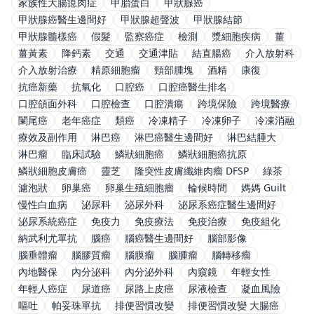
家族性大腸瘜肉症
甲胎蛋白
甲狀腺癌
甲狀腺癌醫生邊間好
甲狀腺超聲波
甲狀腺結節
甲狀腺髓樣癌
假髮
監察癌症
檢測
漿細胞疾病
薑
薑黃素
降鈣素
交通
交通津貼
結直腸癌
介入放射科
介入放射治療
精原細胞瘤
頸部腫塊
酒精
康復
抗癌新藥
抗氧化
口腔癌
口腔癌醫生排名
口腔頜面外科
口腔檢查
口腔潰瘍
跨境保險
跨境醫療
闌尾癌
老年癌症
類癌
冷凍精子
冷凍卵子
冷凍消融
療效及副作用
淋巴癌
淋巴癌醫生邊間好
淋巴結腫大
淋巴瘤
臨床試驗
鱗狀細胞癌
鱗狀細胞癌抗原
鱗狀細胞皮膚癌
靈芝
隆突性皮膚纖維肉瘤 DFSP
綠茶
濾泡狀
卵巢癌
卵巢生殖細胞瘤
輪候時間
媽媽 Guilt
慢性白血病
泌尿科
泌尿外科
泌尿系癌症醫生邊間好
泌尿系統癌症
免疫力
免疫療法
免疫治療
免疫組化
納武利尤單抗
腦癌
腦癌醫生邊間好
腦部影像
腦垂體瘤
腦膠質瘤
腦膜瘤
腦腫瘤
腦轉移瘤
內地醫保
內分泌科
內分泌外科
內窺鏡
年輕女性
年輕人癌症
尿道癌
尿路上皮癌
尿液檢查
凝血風險
嘔吐
帕妥珠單抗
排便習慣改變
排便習慣改變 大腸癌