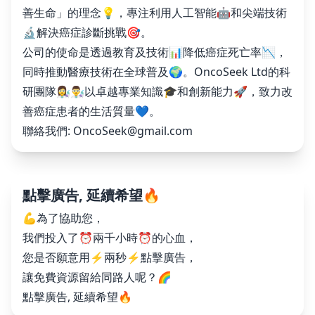
善生命」的理念💡，專注利用人工智能🤖和尖端技術
🔬解決癌症診斷挑戰🎯。
公司的使命是透過教育及技術📊降低癌症死亡率📉，
同時推動醫療技術在全球普及🌍。OncoSeek Ltd的科
研團隊👩‍🔬👨‍🔬以卓越專業知識🎓和創新能力🚀，致力改
善癌症患者的生活質量💙。
聯絡我們:
OncoSeek@gmail.com
點擊廣告, 延續希望🔥
💪為了協助您，
我們投入了⏰兩千小時⏰的心血，
您是否願意用⚡️兩秒⚡️點擊廣告，
讓免費資源留給同路人呢？🌈
點擊廣告, 延續希望🔥