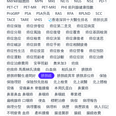
Merkel細胞癌
MPN
MRI
NETs
NGS
NSE
PD-1
PET-CT
PET-MR
PET-MRI
PHI 前列腺健康指數
ProGRP
PSA
PSA升高
RAS
RFA
RPLND
SCC
TACE
TARE
VHIS
🩺香港深圳十大醫生排名
癌胚抗原
癌症保險
癌症併發症
癌症第二意見
癌症惡病質
癌症分期
癌症風險
癌症復發
癌症覆查
癌症基因檢測
癌症急症
癌症檢查
癌症決策
癌症康復者
癌症迷思
癌症確診
癌症篩查
癌症手術
癌症相關疲倦
癌症性生活
癌症疫苗
癌症飲食
癌症營養
癌症預防
癌症運動
癌症照顧者
癌症診斷
癌症症狀
癌症治療
癌症治療費用
安寧照顧
奧米加3
疤痕
疤痕癌 馬喬林氏潰瘍
白血病
柏氏抹片
膀胱癌
膀胱癌醫生邊間好
膀胱鏡
膀胱鏡異常 膀胱原位癌
保險
保險理賠
保險預先批核
北上檢查
北上就醫
北上體檢
背痛
背痛麻木 脊髓腫瘤
本周氏蛋白
鼻竇癌
鼻塞鼻血 鼻咽癌
鼻咽癌
鼻咽鏡
畢業禮
扁桃腺癌 口咽癌
便血
標靶治療
病假
病理報告
病理分型
病理覆核
病理科
病歷
病歷跟進
病人日記
不明瘀青 血癌
產科腫瘤
腸道菌群
腸鏡
腸鏡收費