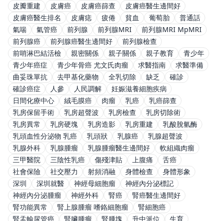
皮瓣重建
皮膚癌
皮膚癌篩查
皮膚癌醫生邊間好
皮膚癌醫生排名
皮膚痣
疲倦
貧血
葡萄胎
普通話
氣喘
氣管癌
前列腺
前列腺MRI
前列腺MRI MpMRI
前列腺癌
前列腺癌醫生邊間好
前列腺檢查
前哨淋巴結活檢
親密關係
親子關係
親子教育
青少年
青少年癌症
青少年骨癌 尤文氏肉瘤
求醫指南
求醫準備
曲妥珠單抗
去甲基化藥物
全乳切除
缺乏
確診
確診癌症
人參
人民調解
妊娠滋養細胞疾病
日間化療中心
絨毛膜癌
肉瘤
乳癌
乳癌篩查
乳房保留手術
乳房超聲波
乳房檢查
乳房切除術
乳房異常
乳房硬塊
乳房造影
乳房重建
乳酸脫氫酶
乳頭血性分泌物 乳癌
乳頭狀
乳腺癌
乳腺超聲波
乳腺外科
乳腺腫瘤
乳腺腫瘤醫生邊間好
軟組織肉瘤
三甲醫院
三陰性乳癌
傷殘津貼
上腹痛
舌癌
社會保險
社交壓力
射頻消融
身體檢查
身體形象
深圳
深圳就醫
神經母細胞瘤
神經內分泌標記
神經內分泌腫瘤
神經外科
腎癌
腎癌醫生邊間好
腎功能異常
腎上腺腫瘤 嗜鉻細胞瘤
腎細胞癌
腎盂輸尿管癌
腎臟腫瘤
腎腫塊
升中派位
生育