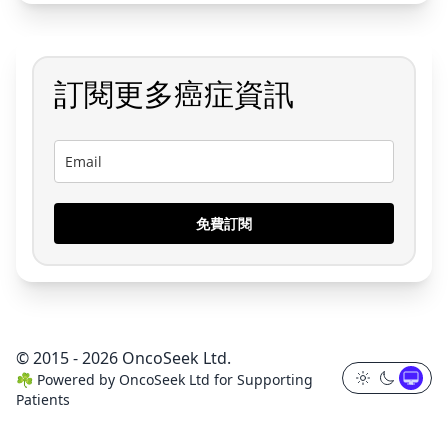
訂閱更多癌症資訊
免費訂閱
© 2015 - 2026 OncoSeek Ltd.
☘️
Powered by
OncoSeek Ltd
for Supporting
Patients