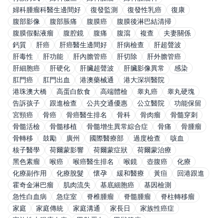
婦科腫瘤科醫生邊間好
復發監測
復發性乳癌
復康
腹部影像
腹部脹痛
腹膜癌
腹膜後淋巴結清掃
腹膜假黏液瘤
腹腔鏡
腹痛
腹瀉
複查
夫妻關係
鈣質
肝癌
肝癌醫生邊間好
肝病檢查
肝超聲波
肝毒性
肝功能
肝內膽管癌
肝切除
肝外膽管癌
肝細胞癌
肝硬化
肝臟超聲波
肝臟影像異常
感染
肛門癌
肛門出血
港澳藥械通
港大深圳醫院
港珠澳大橋
高蛋白飲食
高端體檢
睾丸癌
睾丸硬塊
告訴孩子
跟進檢查
公共交通優惠
公立醫院
功能保留
宮頸癌
骨癌
骨癌醫生排名
骨科
骨肉瘤
骨髓穿刺
骨髓活檢
骨髓移植
骨髓增生異常綜合症
骨痛
骨腫瘤
骨轉移
鼓勵
廣州
國際醫療部
過度檢查
咳血
核子醫學
荷爾蒙影響
荷爾蒙症狀
荷爾蒙治療
黑色素瘤
喉癌
喉癌醫生排名
喉鏡
壺腹癌
化療
化療副作用
化療脫髮
懷孕
緩和醫療
黃疸
回港跟進
霍奇金淋巴瘤
肌肉流失
基底細胞癌
基因檢測
急性白血病
急症室
脊椎腫瘤
脊髓腫瘤
脊柱轉移瘤
家庭
家庭傳統
家庭溝通
家長日
家族性癌症