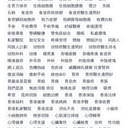
生育力保存
生殖細胞瘤
生殖細胞腫瘤
聲沙
失眠
石棉
食道癌
食道癌前病變
食道癌醫生邊間好
食管鱗狀細胞癌
視力改變
視網膜母細胞瘤
收費比較
手術
手術費用
手術準備
紓緩醫療
術後護理
術後康復
雙磷酸鹽
雙免疫組合
睡眠
私處腫塊
私家醫院
胎兒安全
疼痛管理
體檢
體能評估
同路人
同路人計劃
頭頸癌
頭頸癌醫生邊間好
頭頸癌醫生排名
頭頸外科
頭痛
褪黑素
吞嚥困難
吞嚥疼痛 食道癌
唾液腺癌
外耳癌
外科
外陰癌
外陰痕癢
外陰硬塊
網上資訊
危機熱線
危疾保
威爾姆氏腫瘤 兒童腎癌
微波消融
微創手術
維他命D
胃癌
胃癌醫生邊間好
胃腸道基質瘤
胃鏡
胃痛
胃息肉
胃腺癌
胃脹
我們是誰
無故消瘦 癌症
無痛血尿
物理治療
吸煙
希望
瘜肉切除
細胞治療
香港
香港保險
香港法律
香港福利
香港健康
香港媽媽
香港求醫
香港收費
香港私家醫院
香港資源
消化不良
消化道腫瘤
小腸癌
小細胞肺癌
楔形切除
心肌灌注掃描
心理輔導
心理健康
心理支援
心臟毒性
心臟檢查
信仰
性功能