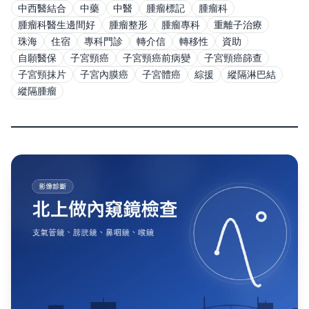
中西醫結合
中藥
中醫
腫瘤標記
腫瘤科
腫瘤科醫生邊間好
腫瘤整形
腫瘤專科
重離子治療
珠海
住宿
專科門診
轉介信
轉移性
資助
自願醫保
子宮頸癌
子宮頸癌前病變
子宮頸癌篩查
子宮頸抹片
子宮內膜癌
子宮體癌
綜援
縱隔淋巴結
縱隔腫瘤