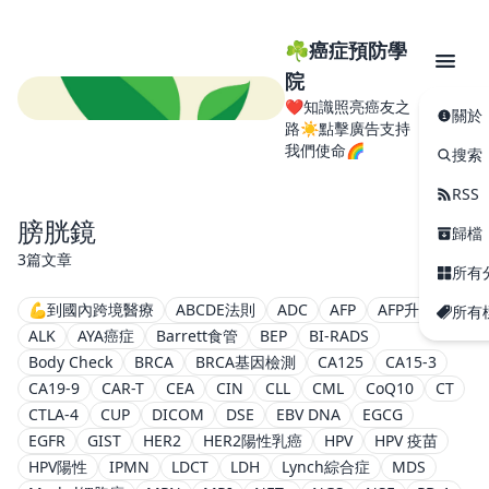
☘️癌症預防學
院
❤️知識照亮癌友之
關於
路☀️點擊廣告支持
我們使命🌈
搜索
RSS
膀胱鏡
歸檔
3篇文章
所有
💪到國內跨境醫療
ABCDE法則
ADC
AFP
AFP升高
所有
ALK
AYA癌症
Barrett食管
BEP
BI-RADS
Body Check
BRCA
BRCA基因檢測
CA125
CA15-3
CA19-9
CAR-T
CEA
CIN
CLL
CML
CoQ10
CT
CTLA-4
CUP
DICOM
DSE
EBV DNA
EGCG
EGFR
GIST
HER2
HER2陽性乳癌
HPV
HPV 疫苗
HPV陽性
IPMN
LDCT
LDH
Lynch綜合症
MDS