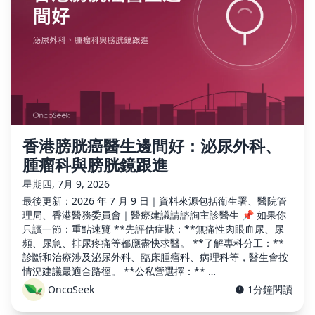
香港膀胱癌醫生邊間好：泌尿外科、
腫瘤科與膀胱鏡跟進
星期四, 7月 9, 2026
最後更新：2026 年 7 月 9 日｜資料來源包括衛生署、醫院管
理局、香港醫務委員會｜醫療建議請諮詢主診醫生 📌 如果你
只讀一節：重點速覽 **先評估症狀：**無痛性肉眼血尿、尿
頻、尿急、排尿疼痛等都應盡快求醫。 **了解專科分工：**
診斷和治療涉及泌尿外科、臨床腫瘤科、病理科等，醫生會按
情況建議最適合路徑。 **公私營選擇：** …
OncoSeek
1分鐘閱讀