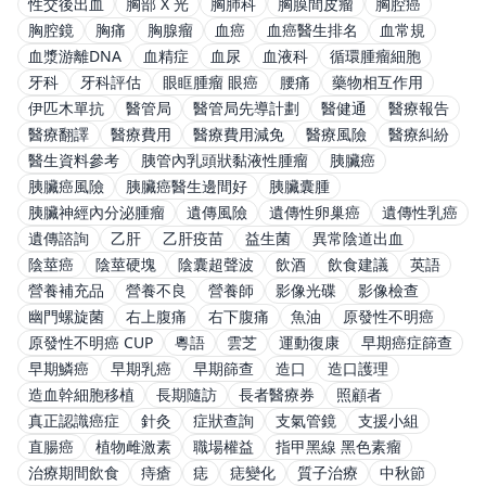
性交後出血
胸部 X 光
胸肺科
胸膜間皮瘤
胸腔癌
胸腔鏡
胸痛
胸腺瘤
血癌
血癌醫生排名
血常規
血漿游離DNA
血精症
血尿
血液科
循環腫瘤細胞
牙科
牙科評估
眼眶腫瘤 眼癌
腰痛
藥物相互作用
伊匹木單抗
醫管局
醫管局先導計劃
醫健通
醫療報告
醫療翻譯
醫療費用
醫療費用減免
醫療風險
醫療糾紛
醫生資料參考
胰管內乳頭狀黏液性腫瘤
胰臟癌
胰臟癌風險
胰臟癌醫生邊間好
胰臟囊腫
胰臟神經內分泌腫瘤
遺傳風險
遺傳性卵巢癌
遺傳性乳癌
遺傳諮詢
乙肝
乙肝疫苗
益生菌
異常陰道出血
陰莖癌
陰莖硬塊
陰囊超聲波
飲酒
飲食建議
英語
營養補充品
營養不良
營養師
影像光碟
影像檢查
幽門螺旋菌
右上腹痛
右下腹痛
魚油
原發性不明癌
原發性不明癌 CUP
粵語
雲芝
運動復康
早期癌症篩查
早期鱗癌
早期乳癌
早期篩查
造口
造口護理
造血幹細胞移植
長期隨訪
長者醫療券
照顧者
真正認識癌症
針灸
症狀查詢
支氣管鏡
支援小組
直腸癌
植物雌激素
職場權益
指甲黑線 黑色素瘤
治療期間飲食
痔瘡
痣
痣變化
質子治療
中秋節