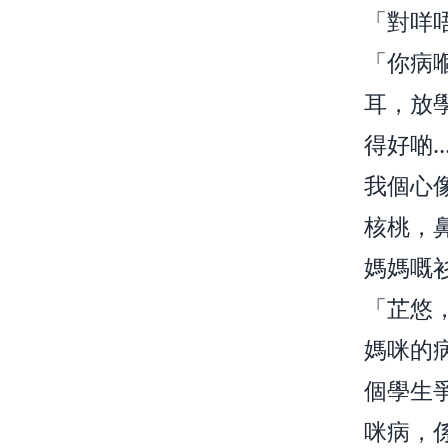
「對咩
「你病
耳，放
得好啲
我個心
核桃，
媽媽嘅
「芷悠
媽咪的病
個學生
咪病，