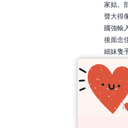
家姑。
聲大得
國強輸
後面念
細妹隻
頁面lo
「沙田
Band
係第四
房間靜
巨響，