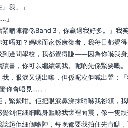
住』我。」
……」
緊嗰陣都係Band 3，你贏過我好多。」我
你知唔知？媽咪而家係康復者，我每日都覺得
派到邊間學校，我都覺得賺——因為你喺我身
續讀書，你可以繼續氣我。呢啲先係緊要嘅。
住我，眼淚又湧出嚟，但係呢次佢喊出聲：「
好驚你會唔見……」
佢，緊緊咁。佢把眼淚鼻涕抹晒喺我衫領，我
感覺到佢細細嘅身軀喺我懷裡面震，像一隻跌
我諗起佢細個嗰陣，每晚都要我拍住先肯瞓，