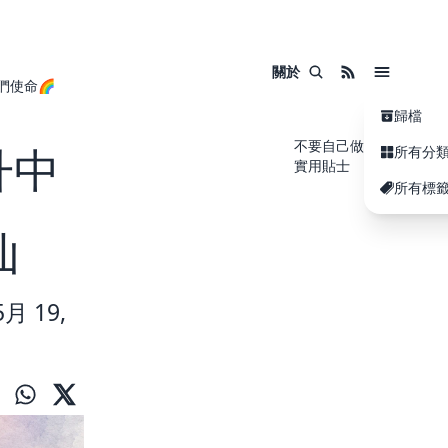
關於
們使命🌈
歸檔
不要自己做的事
升中
所有分
實用貼士
所有標
仙
月 19,