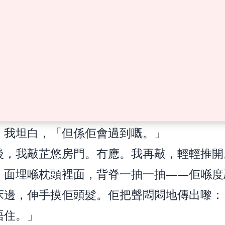
住個屏幕，面冇表情。跟住佢站起身，行入自
冇喊，冇鬧，冇講嘢——就咁關門。
追入去，我拉住佢：「俾佢一陣。」
氣：「都係我哋陳家唔夠積福。」
唔關你事。」國強話，但把聲無力。
住我：「媽咪，細妹會唔會唔開心？」
」我坦白，「但係佢會過到嘅。」
後，我敲芷悠房門。冇應。我再敲，輕輕推開
，面埋喺枕頭裡面，背脊一抽一抽——佢喺度
床邊，伸手摸佢頭髮。佢把聲悶悶地傳出嚟：
唔住。」