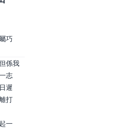
屬巧
但係我
一志
日遲
離打
起一