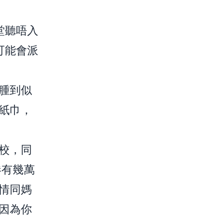
堂聽唔入
可能會派
腫到似
紙巾，
校，同
港有幾萬
情同媽
因為你