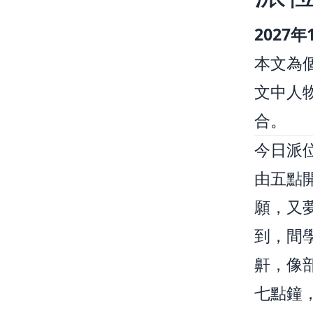
2027
本文為
文中人
合。
今日派
由五點
願，又
到，間
鼾，像
七點鐘