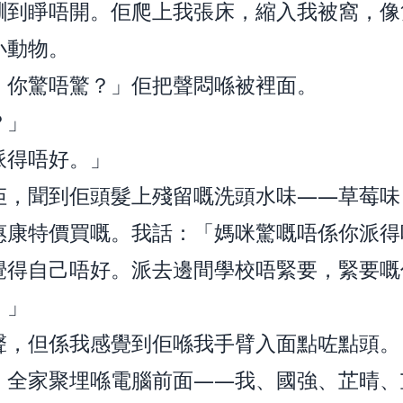
瞓到睜唔開。佢爬上我張床，縮入我被窩，像
小動物。
，你驚唔驚？」佢把聲悶喺被裡面。
？」
派得唔好。」
佢，聞到佢頭髮上殘留嘅洗頭水味——草莓味
惠康特價買嘅。我話：「媽咪驚嘅唔係你派得
覺得自己唔好。派去邊間學校唔緊要，緊要嘅
。」
聲，但係我感覺到佢喺我手臂入面點咗點頭。
，全家聚埋喺電腦前面——我、國強、芷晴、