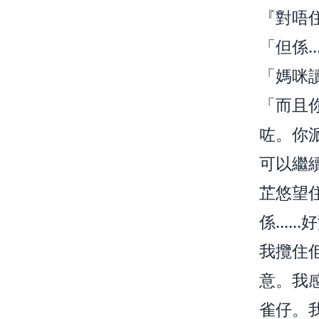
『對唔
「但係
「媽咪讀
「而且
咗。你
可以繼
芷悠望
係……
我攬住
意。我
雀仔。