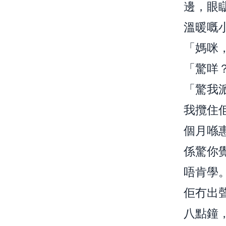
邊，眼
溫暖嘅
「媽咪
「驚咩
「驚我
我攬住
個月喺
係驚你
唔肯學
佢冇出
八點鐘