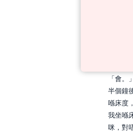
芷悠望
關門。
國強想
家姑嘆
「媽，
芷晴望
「會。
半個鐘
喺床度
我坐喺
咪，對