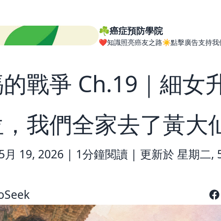
☘️癌症預防學院
❤️知識照亮癌友之路☀️點擊廣告支持我
的戰爭 Ch.19｜細女
位，我們全家去了黃大
月 19, 2026 |
1分鐘閱讀
|
更新於 星期二, 5
oSeek