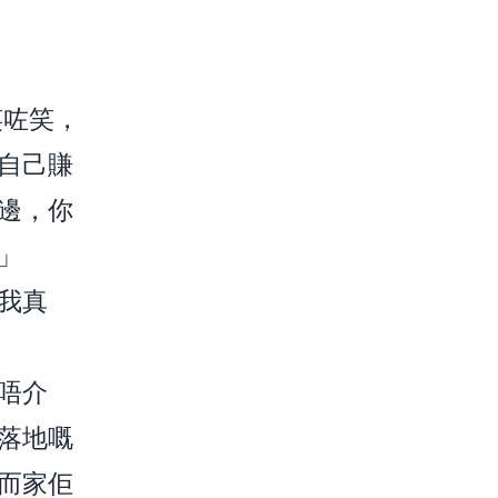
笑咗笑，
自己賺
邊，你
」
我真
唔介
落地嘅
而家佢