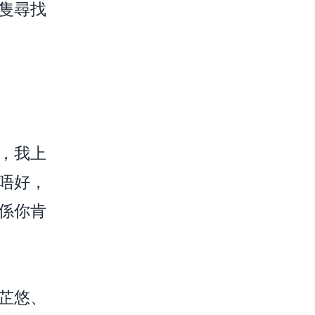
隻尋找
，我上
唔好，
係你肯
芷悠、