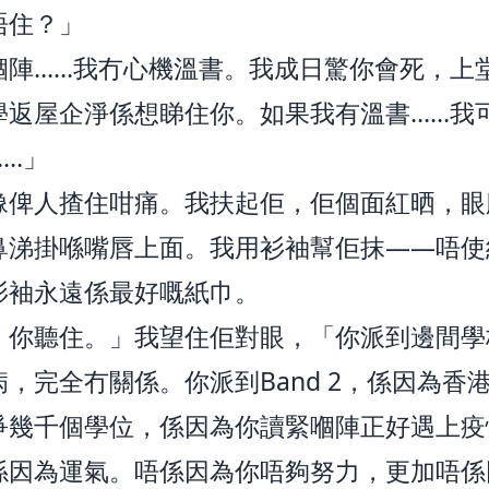
唔住？」
嗰陣……我冇心機溫書。我成日驚你會死，上
學返屋企淨係想睇住你。如果我有溫書……我
……」
像俾人揸住咁痛。我扶起佢，佢個面紅晒，眼
鼻涕掛喺嘴唇上面。我用衫袖幫佢抹——唔使
衫袖永遠係最好嘅紙巾。
，你聽住。」我望住佢對眼，「你派到邊間學
，完全冇關係。你派到Band 2，係因為香
爭幾千個學位，係因為你讀緊嗰陣正好遇上疫
係因為運氣。唔係因為你唔夠努力，更加唔係