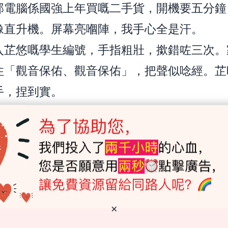
部電腦係國強上年買嘅二手貨，開機要五分鐘
像直升機。屏幕亮嗰陣，我手心全是汗。
入芷悠嘅學生編號，手指粗壯，撳錯咗三次。
住「觀音保佑、觀音保佑」，把聲似唸經。芷
手，捏到實。
ad出嚟——
官立中學」。
 2中學。唔係芷悠填嘅第一志願，都唔係第二
志願。
咗。電腦風扇繼續嗡嗡轉，樓下傳來垃圾車倒
×
「轟隆轟隆」，然後遠去。