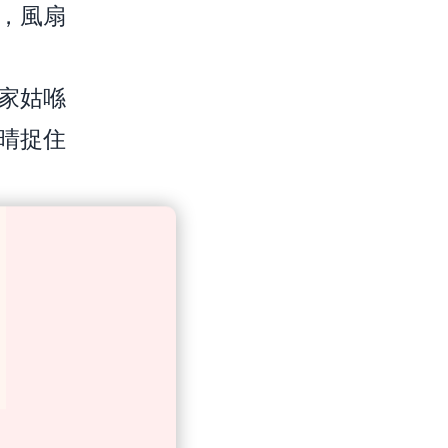
，風扇
家姑喺
晴捉住
、第三。
垃圾嘅