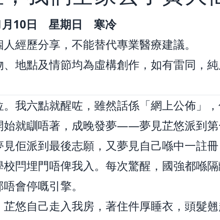
年1月10日 星期日 寒冷
個人經歷分享，不能替代專業醫療建議。
物、地點及情節均為虛構創作，如有雷同，純
位。我六點就醒咗，雖然話係「網上公佈」，
開始就瞓唔著，成晚發夢——夢見芷悠派到第
夢見佢派到最後志願，又夢見自己喺中一註冊
學校閂埋門唔俾我入。每次驚醒，國強都喺隔
部唔會停嘅引擎。
，芷悠自己走入我房，著住件厚睡衣，頭髮翹