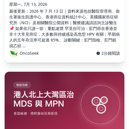
星期一, 7月 13, 2026
最後更新：2026 年 7 月 13 日｜資料來源包括醫院管理局、衞
生署衞生防護中心、香港癌症資料統計中心、美國國家癌症研
究所（NCI）及相關醫院公開資料｜醫療建議請諮詢主診醫生
📌 如果你只讀一節：重點速覽 罕見但可治：肛門癌在香港並
非十大常見癌症，大多數與持續感染高危型 HPV 有關；早期病
人的五年存活率可超過 85%。 診斷關鍵：肛門指檢、肛門鏡
或乙狀 …
OncoSeek
2分鐘閱讀