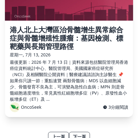
港人北上大灣區治骨髓增生異常綜合
症與骨髓增殖性腫瘤：基因檢測、標
靶藥與長期管理路徑
星期一, 7月 13, 2026
最後更新：2026 年 7 月 13 日｜資料來源包括醫院管理局香港
癌症資料統計中心、醫院管理局、美國國家癌症研究所
（NCI）及相關醫院公開資料｜醫療建議請諮詢主診醫生 📌
如果你只讀一節：重點速覽 兩類骨髓病：MDS 以血細胞減
少、骨髓發育不良為主，可演變為急性白血病；MPN 則是骨
髓細胞過度增生，常見真性紅細胞增多症（PV）、原發性血小
板增多症（ET）及 …
OncoSeek
3分鐘閱讀
上一頁
下一頁