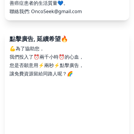
善癌症患者的生活質量💙。
聯絡我們:
OncoSeek@gmail.com
點擊廣告, 延續希望🔥
💪為了協助您，
我們投入了⏰兩千小時⏰的心血，
您是否願意用⚡️兩秒⚡️點擊廣告，
讓免費資源留給同路人呢？🌈