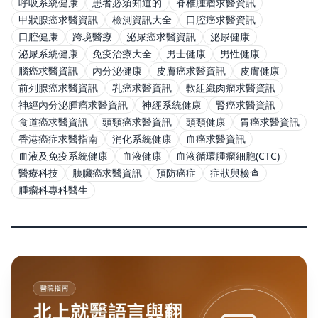
呼吸系統健康
患者必須知道的
脊椎腫瘤求醫資訊
甲狀腺癌求醫資訊
檢測資訊大全
口腔癌求醫資訊
口腔健康
跨境醫療
泌尿癌求醫資訊
泌尿健康
泌尿系統健康
免疫治療大全
男士健康
男性健康
腦癌求醫資訊
內分泌健康
皮膚癌求醫資訊
皮膚健康
前列腺癌求醫資訊
乳癌求醫資訊
軟組織肉瘤求醫資訊
神經內分泌腫瘤求醫資訊
神經系統健康
腎癌求醫資訊
食道癌求醫資訊
頭頸癌求醫資訊
頭頸健康
胃癌求醫資訊
香港癌症求醫指南
消化系統健康
血癌求醫資訊
血液及免疫系統健康
血液健康
血液循環腫瘤細胞(CTC)
醫療科技
胰臟癌求醫資訊
預防癌症
症狀與檢查
腫瘤科專科醫生