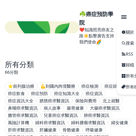
☘️癌症預防學
院
❤️知識照亮癌友之
關於
路☀️點擊廣告支持
我們使命🌈
搜索
RSS
所有分類
歸檔
66分類
所有
⭐️前列腺治療
💪到國內跨境醫療
癌症檢測
癌症篩查
所有
癌症飲食
癌症預防
癌症知識大全
癌症資訊
癌症資訊大全
膀胱癌求醫資訊
保險與費用
北上就醫
鼻咽癌求醫資訊
病人故事
腸胃健康
大腸癌求醫資訊
膽管癌求醫資訊
兒童癌症求醫資訊
肺癌求醫資訊
風險計算機
婦科癌求醫資訊
婦科腫瘤求醫資訊
婦女健康
肝癌求醫資訊
肝臟健康
骨骼健康
呼吸健康