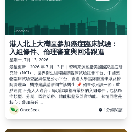
港人北上大灣區參加癌症臨床試驗：
入組條件、倫理審查與回港跟進
星期一, 7月 13, 2026
最後更新：2026 年 7 月 13 日｜資料來源包括美國國家癌症研
究所（NCI）、世界衛生組織國際臨床試驗註冊平台、中國藥
物臨床試驗登記與信息公示平台、香港大學臨床腫瘤學系及醫
院管理局｜醫療建議請諮詢主診醫生 📌 如果你只讀一節：重
點速覽 不是人人適合：每項試驗都有嚴格的入組條件，包括癌
症類型、分期、既往治療、體能狀態及器官功能。 知情同意是
核心：參加前必 …
OncoSeek
1分鐘閱讀