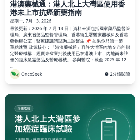
港澳藥械通：港人北上大灣區使用香
港未上市抗癌新藥指南
星期一, 7月 13, 2026
最後更新：2026 年 7 月 13 日｜資料來源包括國家藥品監督管
理局、廣東省藥品監督管理局、香港衞生署醫療器械科及香港
藥物辦公室｜醫療建議請諮詢主診醫生 📌 如果你只讀一節：
重點速覽 政策核心：「港澳藥械通」容許大灣區內地 9 市的指
定醫療機構，經廣東省審批後使用已在港澳上市、內地尚未註
冊的臨床急需藥品及醫療器械。 參與醫院：截至 2025 年 12
…
OncoSeek
2分鐘閱讀