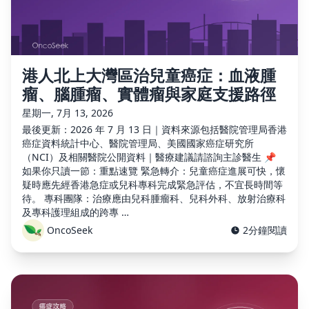
港人北上大灣區治兒童癌症：血液腫
瘤、腦腫瘤、實體瘤與家庭支援路徑
星期一, 7月 13, 2026
最後更新：2026 年 7 月 13 日｜資料來源包括醫院管理局香港
癌症資料統計中心、醫院管理局、美國國家癌症研究所
（NCI）及相關醫院公開資料｜醫療建議請諮詢主診醫生 📌
如果你只讀一節：重點速覽 緊急轉介：兒童癌症進展可快，懷
疑時應先經香港急症或兒科專科完成緊急評估，不宜長時間等
待。 專科團隊：治療應由兒科腫瘤科、兒科外科、放射治療科
及專科護理組成的跨專 …
OncoSeek
2分鐘閱讀