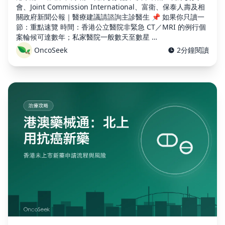
會、Joint Commission International、富衛、保泰人壽及相
關政府新聞公報｜醫療建議請諮詢主診醫生 📌 如果你只讀一
節：重點速覽 時間：香港公立醫院非緊急 CT／MRI 的例行個
案輪候可達數年；私家醫院一般數天至數星 …
OncoSeek
2分鐘閱讀