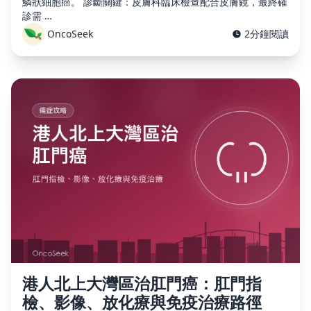
鱗狀細胞癌。 診斷關鍵：皮膚科臨床檢查配合皮膚鏡，最終確
診需 …
OncoSeek
2分鐘閱讀
港人北上大灣區治肛門癌：肛門指
檢、影像、放化療與免疫治療路徑