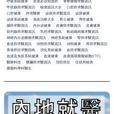
呼吸系統健康
患者必須知道的
脊椎腫瘤求醫資訊
甲狀腺癌求醫資訊
檢測資訊大全
口腔癌求醫資訊
口腔健康
跨境醫療
泌尿癌求醫資訊
泌尿健康
泌尿系統健康
免疫治療大全
男士健康
男性健康
腦癌求醫資訊
內分泌健康
皮膚癌求醫資訊
皮膚健康
前列腺癌求醫資訊
乳癌求醫資訊
軟組織肉瘤求醫資訊
神經內分泌腫瘤求醫資訊
神經系統健康
腎癌求醫資訊
食道癌求醫資訊
頭頸癌求醫資訊
頭頸健康
胃癌求醫資訊
香港癌症求醫指南
消化系統健康
血癌求醫資訊
血液及免疫系統健康
血液健康
血液循環腫瘤細胞(CTC)
醫療科技
胰臟癌求醫資訊
預防癌症
症狀與檢查
腫瘤科專科醫生