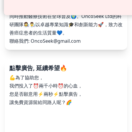
公司的使命是透過教育及技術📊降低癌症死亡率📉，
同時推動醫療技術在全球普及🌍。OncoSeek Ltd的科
研團隊👩‍🔬👨‍🔬以卓越專業知識🎓和創新能力🚀，致力改
善癌症患者的生活質量💙。
聯絡我們:
OncoSeek@gmail.com
點擊廣告, 延續希望🔥
💪為了協助您，
我們投入了⏰兩千小時⏰的心血，
您是否願意用⚡️兩秒⚡️點擊廣告，
讓免費資源留給同路人呢？🌈