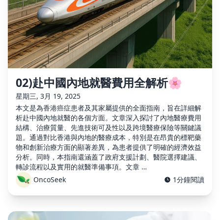
02)赴中國內地就醫費用全解析🌸
星期三, 3月 19, 2025
本文是為香港癌症患者及其家屬提供的全面指南，旨在詳細解
析赴中國內地就醫的各個方面。文章深入探討了內地醫療費用
結構、治療質量、先進技術可及性以及跨境醫療保險等關鍵議
題。通過對比香港與內地的醫療成本，特別是在昂貴的標靶藥
物和創新治療方面的顯著差異，為患者提供了明確的經濟效益
分析。同時，本指南還涵蓋了政府支援計劃、醫院選擇建議、
轉診流程以及實用的就醫準備事項。文章 …
OncoSeek
1分鐘閱讀