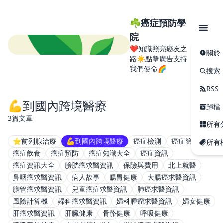
☘️癌症預防學
院
❤️知識照亮癌友之
關於
路☀️點擊廣告支持
我們使命🌈
搜索
RSS
💪到國內跨境醫療
歸檔
3篇文章
所有
⭐️前列腺治療
💪到國內跨境醫療
癌症檢測
癌症篩查
所有
癌症飲食
癌症預防
癌症知識大全
癌症資訊
癌症資訊大全
膀胱癌求醫資訊
保險與費用
北上就醫
鼻咽癌求醫資訊
病人故事
腸胃健康
大腸癌求醫資訊
膽管癌求醫資訊
兒童癌症求醫資訊
肺癌求醫資訊
風險計算機
婦科癌求醫資訊
婦科腫瘤求醫資訊
婦女健康
肝癌求醫資訊
肝臟健康
骨骼健康
呼吸健康