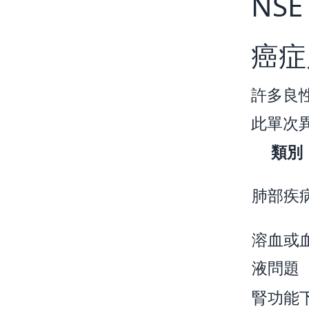
NSE
癌症
許多良性
此單次
類別
肺部疾
溶血或
液問題
腎功能