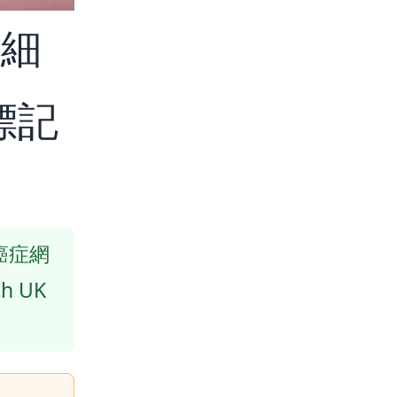
小細
標記
港癌症網
h UK