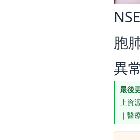
NS
胞
異
最後
上資源
｜醫