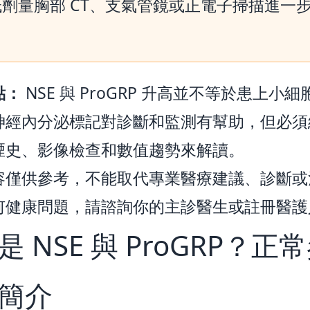
低劑量胸部 CT、支氣管鏡或正電子掃描進一
。
點：
NSE 與 ProGRP 升高並不等於患上小
神經內分泌標記對診斷和監測有幫助，但必須
煙史、影像檢查和數值趨勢來解讀。
容僅供參考，不能取代專業醫療建議、診斷或
何健康問題，請諮詢你的主診醫生或註冊醫護
是 NSE 與 ProGRP？正
簡介