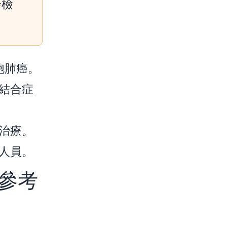
步檢
細胞肺癌。
結合症
治療。
人員。
常參考