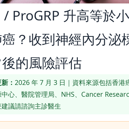
E / ProGRP 升高等於
肺癌？收到神經內分泌
常後的風險評估
更新：
2026 年 7 月 3 日｜資料來源包括香
中心、醫院管理局、NHS、Cancer Researc
療建議請諮詢主診醫生