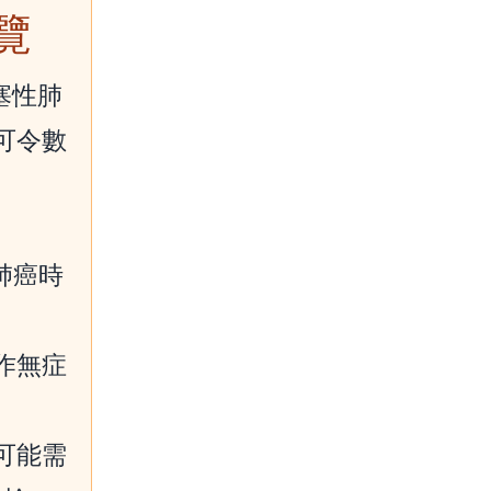
覽
塞性肺
可令數
肺癌時
作無症
。
可能需