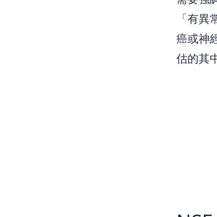
「有異
癌或神
估的其