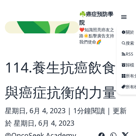
☘️癌症預防學
院
❤️知識照亮癌友之
關於
路☀️點擊廣告支持
我們使命🌈
搜索
RSS
114.養生抗癌飲食：
歸檔
所有
與癌症抗衡的力量
所有
星期日, 6月 4, 2023 |
1分鐘閱讀
|
更新
於 星期日, 6月 4, 2023
@
OncoSeek Academy