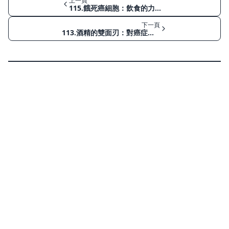
上一頁
115.餓死癌細胞：飲食的力量，抗擊癌症的關鍵！
下一頁
113.酒精的雙面刃：對癌症患者的影響