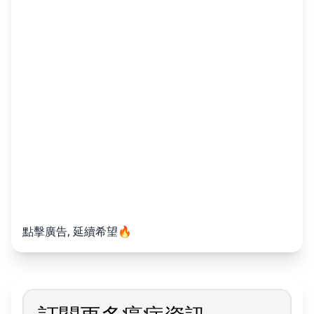
點擊廣告, 延續希望🔥