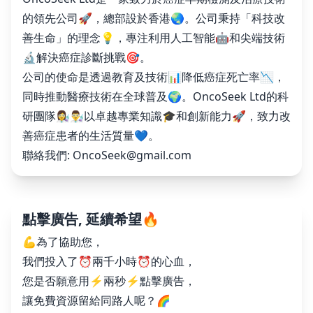
的領先公司🚀，總部設於香港🌏。公司秉持「科技改
善生命」的理念💡，專注利用人工智能🤖和尖端技術
🔬解決癌症診斷挑戰🎯。
公司的使命是透過教育及技術📊降低癌症死亡率📉，
同時推動醫療技術在全球普及🌍。OncoSeek Ltd的科
研團隊👩‍🔬👨‍🔬以卓越專業知識🎓和創新能力🚀，致力改
善癌症患者的生活質量💙。
聯絡我們:
OncoSeek@gmail.com
點擊廣告, 延續希望🔥
💪為了協助您，
我們投入了⏰兩千小時⏰的心血，
您是否願意用⚡️兩秒⚡️點擊廣告，
讓免費資源留給同路人呢？🌈