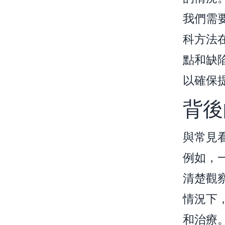
我們需
科方法
點和缺
以確保
背後
與常見
例如，
清楚觀
情況下
和治療