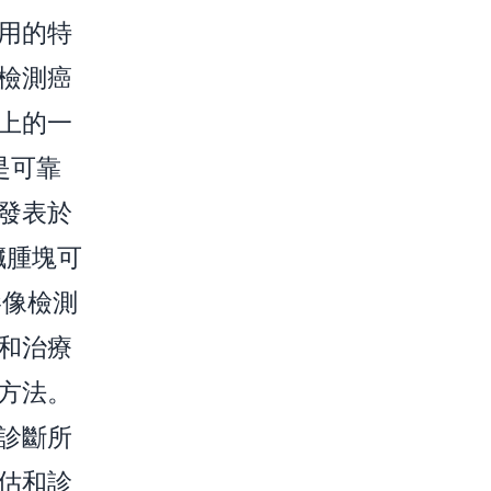
用的特
檢測癌
上的一
是可靠
發表於
臟腫塊可
影像檢測
和治療
方法。
診斷所
估和診