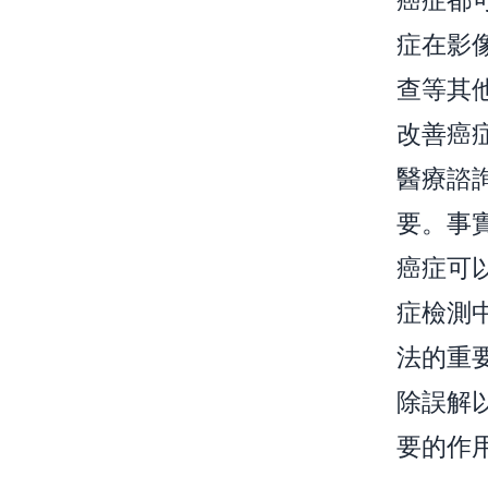
症在影
查等其
改善癌
醫療諮
要。事
癌症可
症檢測
法的重
除誤解
要的作