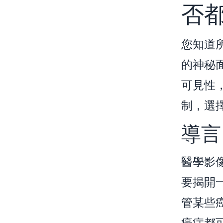
否
您知道
的神秘
可見性
制，選
導言
醫學影
要揭開
管某些癌
癌症都