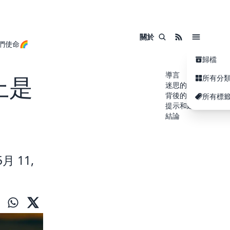
關於
們使命🌈
歸檔
導言
上是
所有分
迷思的起源
背後的真相
所有標
提示和建議
結論
月 11,