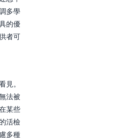
調多學
具的優
供者可
看見。
無法被
在某些
的活檢
慮多種