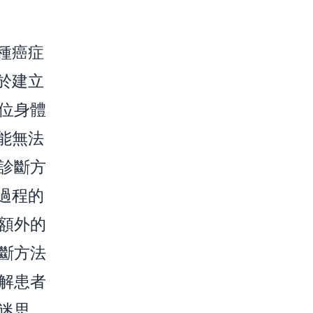
種癌症
於建立
位身體
能無法
診斷方
過程的
額外的
斷方法
解患者
迷思，