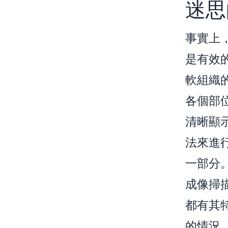
迷思
事實上
是有效
軟組織
各個部
清晰顯
法來進
一部分
成像掃
都有其
的情況