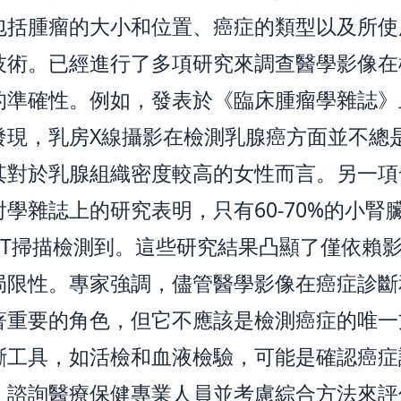
包括腫瘤的大小和位置、癌症的類型以及所使
技術。已經進行了多項研究來調查醫學影像在
的準確性。例如，發表於《臨床腫瘤學雜誌》
發現，乳房X線攝影在檢測乳腺癌方面並不總
其對於乳腺組織密度較高的女性而言。另一項
學雜誌上的研究表明，只有60-70%的小腎
CT掃描檢測到。這些研究結果凸顯了僅依賴
局限性。專家強調，儘管醫學影像在癌症診斷
著重要的角色，但它不應該是檢測癌症的唯一
斷工具，如活檢和血液檢驗，可能是確認癌症
。諮詢醫療保健專業人員並考慮綜合方法來評