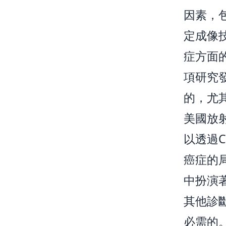
因素，
定成像
症方面
項研究
的，尤
美國放射
以透過
癌症的
中扮演
其他診
必需的