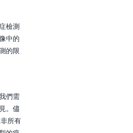
症檢測
像中的
測的限
我們需
見。儘
並非所有
型的癌