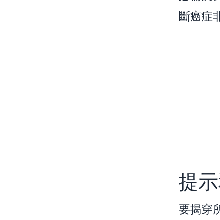
斷癌症
提示
要揭穿