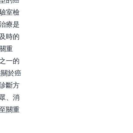
驗室檢
治療是
及時的
關重
之一的
供關於癌
診斷方
眾、消
至關重