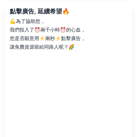
點擊廣告, 延續希望🔥
💪為了協助您，
我們投入了⏰兩千小時⏰的心血，
您是否願意用⚡️兩秒⚡️點擊廣告，
讓免費資源留給同路人呢？🌈