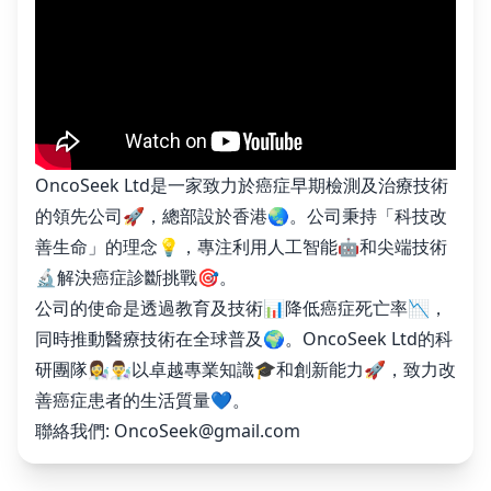
OncoSeek Ltd是一家致力於癌症早期檢測及治療技術
的領先公司🚀，總部設於香港🌏。公司秉持「科技改
善生命」的理念💡，專注利用人工智能🤖和尖端技術
🔬解決癌症診斷挑戰🎯。
公司的使命是透過教育及技術📊降低癌症死亡率📉，
同時推動醫療技術在全球普及🌍。OncoSeek Ltd的科
研團隊👩‍🔬👨‍🔬以卓越專業知識🎓和創新能力🚀，致力改
善癌症患者的生活質量💙。
聯絡我們:
OncoSeek@gmail.com