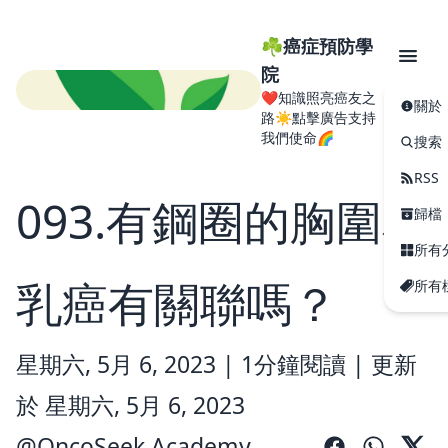
☘️癌症預防學
院
❤️知識照亮癌友之
關於
路☀️點擊廣告支持
我們使命🌈
搜索
RSS
093.有鋼圈的胸圍和
歸檔
所有
乳癌有關聯嗎？
所有
星期六, 5月 6, 2023 |
1分鐘閱讀
|
更新
於 星期六, 5月 6, 2023
@
OncoSeek Academy