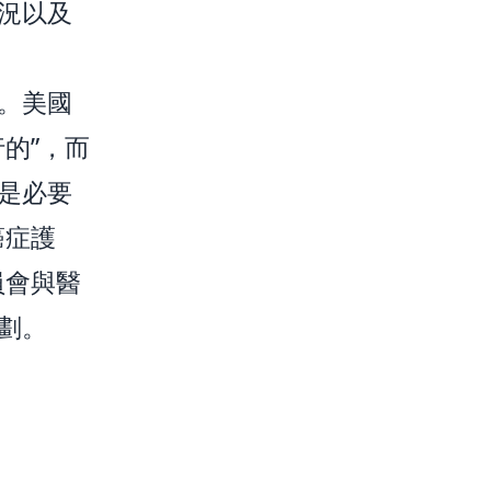
況以及
。美國
的”，而
是必要
癌症護
員會與醫
劃。