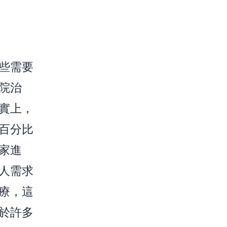
些需要
院治
實上，
百分比
家進
人需求
療，這
於許多