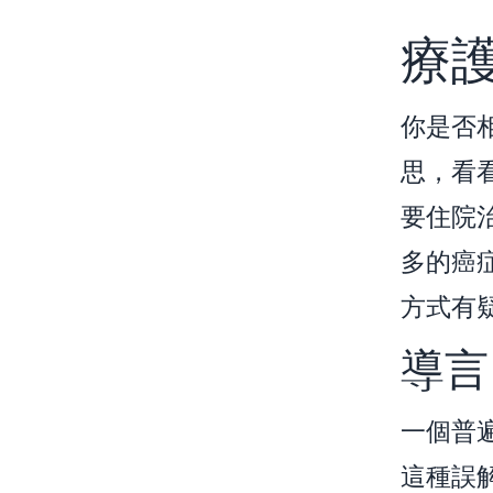
療
你是否
思，看
要住院
多的癌
方式有
導言
一個普
這種誤