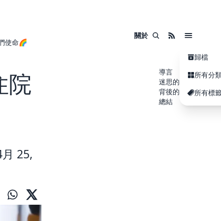
關於
們使命🌈
歸檔
導言
住院
所有分
迷思的起源
背後的真相
所有標
總結
月 25,