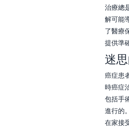
治療總
解可能
了醫療
提供準
迷思
癌症患
時癌症
包括手
進行的
在家接