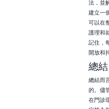
法，並
建立一
可以在
護理和
記住，
開放和
總結
總結而
的。儘
在門診