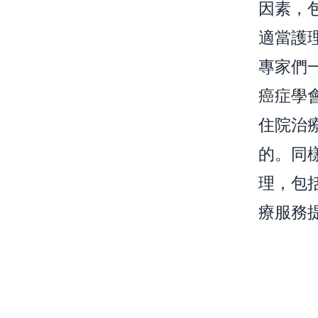
因素，
適當護
專家們
癌症學
住院治
的。同
理，包
療服務