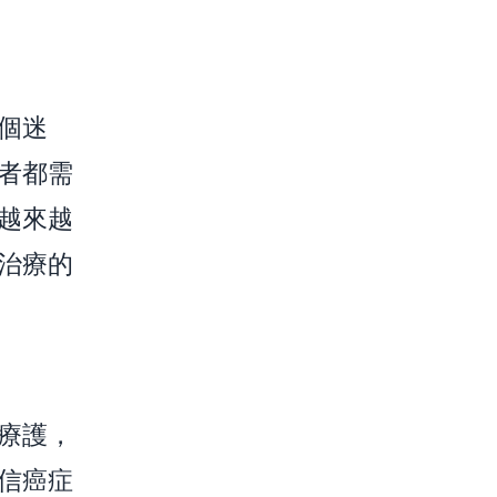
個迷
者都需
越來越
治療的
療護，
信癌症