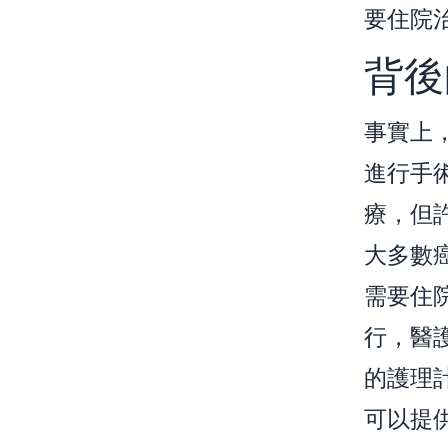
要住院
背後
事實上
進行手
療，但
大多數
需要住
行，醫
的護理
可以提