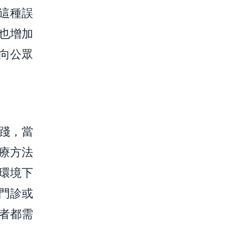
這種誤
也增加
向公眾
踐，當
療方法
環境下
門診或
者都需