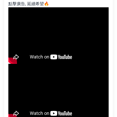
點擊廣告, 延續希望🔥