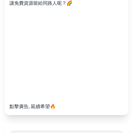
讓免費資源留給同路人呢？🌈
點擊廣告, 延續希望🔥