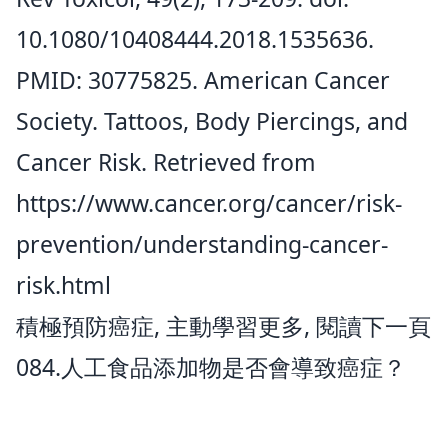
10.1080/10408444.2018.1535636.
PMID: 30775825. American Cancer
Society. Tattoos, Body Piercings, and
Cancer Risk. Retrieved from
https://www.cancer.org/cancer/risk-
prevention/understanding-cancer-
risk.html
積極預防癌症, 主動學習更多, 閱讀下一頁
084.人工食品添加物是否會導致癌症？