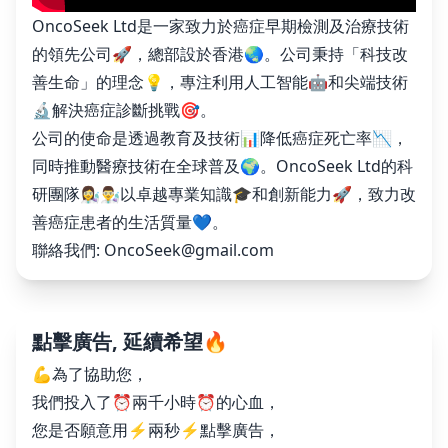
OncoSeek Ltd是一家致力於癌症早期檢測及治療技術
的領先公司🚀，總部設於香港🌏。公司秉持「科技改
善生命」的理念💡，專注利用人工智能🤖和尖端技術
🔬解決癌症診斷挑戰🎯。
公司的使命是透過教育及技術📊降低癌症死亡率📉，
同時推動醫療技術在全球普及🌍。OncoSeek Ltd的科
研團隊👩‍🔬👨‍🔬以卓越專業知識🎓和創新能力🚀，致力改
善癌症患者的生活質量💙。
聯絡我們:
OncoSeek@gmail.com
點擊廣告, 延續希望🔥
💪為了協助您，
我們投入了⏰兩千小時⏰的心血，
您是否願意用⚡️兩秒⚡️點擊廣告，