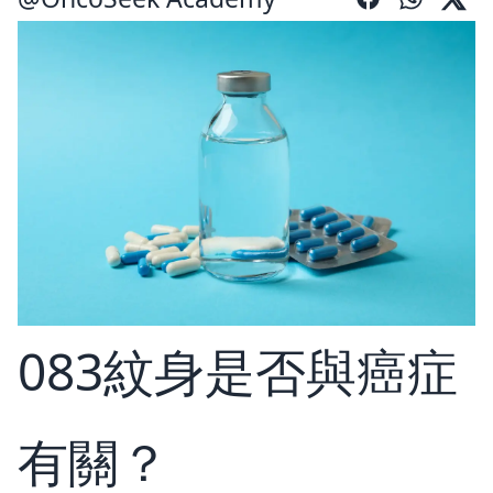
083紋身是否與癌症
有關？