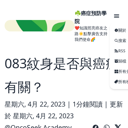
☘️癌症預防學
院
❤️知識照亮癌友之
關於
路☀️點擊廣告支持
我們使命🌈
搜索
RSS
083紋身是否與癌症
歸檔
所有
有關？
所有
星期六, 4月 22, 2023 |
1分鐘閱讀
|
更新
於 星期六, 4月 22, 2023
@
OncoSeek Academy