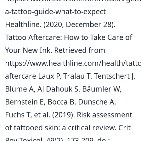
a-tattoo-guide-what-to-expect
Healthline. (2020, December 28).
Tattoo Aftercare: How to Take Care of
Your New Ink. Retrieved from
https://www.healthline.com/health/tatt
aftercare
Laux P, Tralau T, Tentschert J,
Blume A, Al Dahouk S, Bäumler W,
Bernstein E, Bocca B, Dunsche A,
Fuchs T, et al. (2019). Risk assessment
of tattooed skin: a critical review. Crit
Rev Toxicol, 49(2), 173-209. doi: