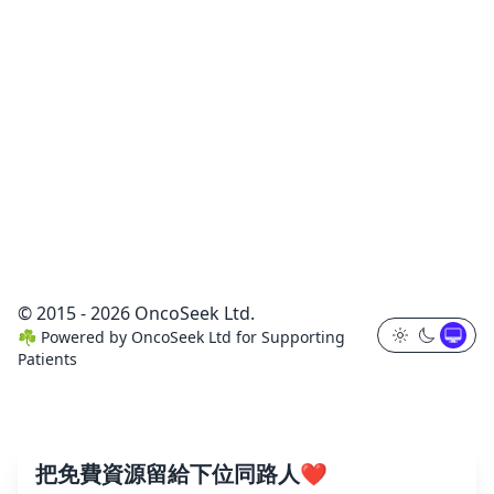
© 2015 - 2026 OncoSeek Ltd.
☘️
Powered by
OncoSeek Ltd
for Supporting
Patients
把免費資源留給下位同路人❤️