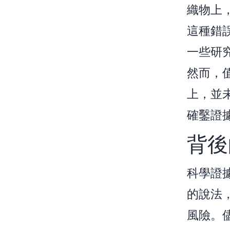
織物上
這種錯
一些研
然而，
上，並
確鑿證
背後
科學證
的說法
風險。