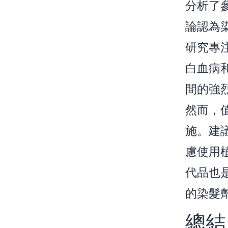
分析了
論認為
研究專
白血病
間的強
然而，
施。建
慮使用
代品也
的染髮
總結