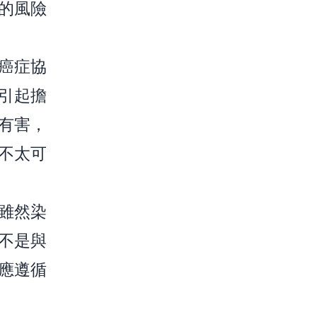
的風險
癌症協
引起擔
有害，
不太可
雖然染
不是與
應遵循