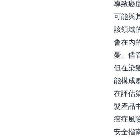
導致癌
可能與
該領域
會在內
憂。儘
但在染
能構成
在評估
髮產品
癌症風
安全指