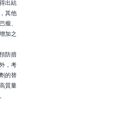
得出結
，其他
巴瘤、
增加之
預防措
外，考
劑的替
高質量
。