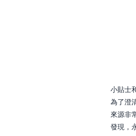
小貼士
為了澄
來源非
發現，