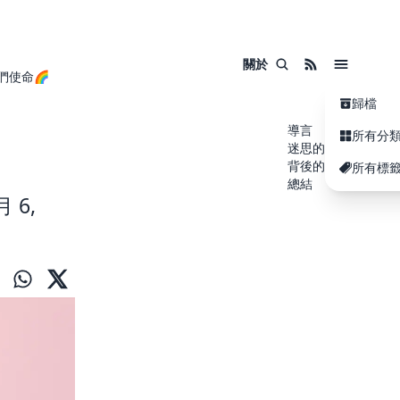
關於
們使命🌈
歸檔
導言
所有分
迷思的起源
背後的真相
所有標
總結
 6,