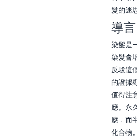
髮的迷
導言
染髮是
染髮會
反駁這
的證據
值得注
應。永
應，而
化合物