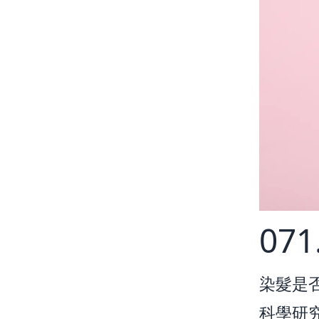
07
染髮是
科學研