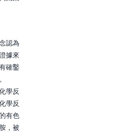
念認為
證據來
有確鑿
。
化學反
化學反
的有色
胺，被