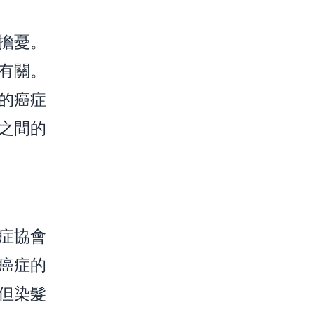
擔憂。
有關。
的癌症
之間的
症協會
癌症的
但染髮