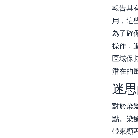
報告具
用，這
為了確
操作，
區域保
潛在的
迷思
對於染
點。染
帶來顯