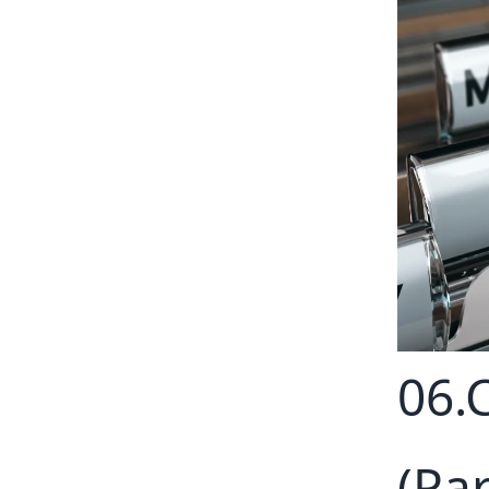
06
(Par