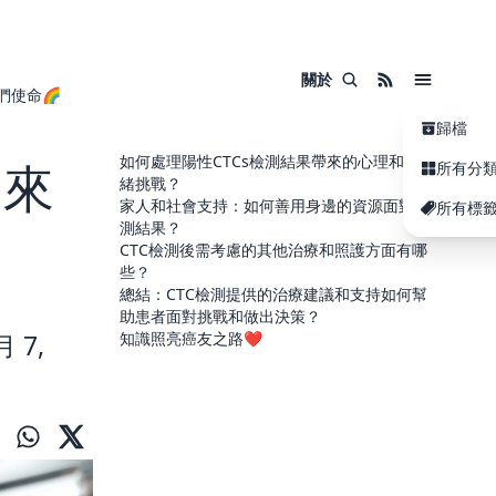
關於
們使命🌈
歸檔
如何處理陽性CTCs檢測結果帶來的心理和情
起來
所有分
緒挑戰？
家人和社會支持：如何善用身邊的資源面對檢
所有標
測結果？
CTC檢測後需考慮的其他治療和照護方面有哪
些？
總結：CTC檢測提供的治療建議和支持如何幫
助患者面對挑戰和做出決策？
 7,
知識照亮癌友之路❤️