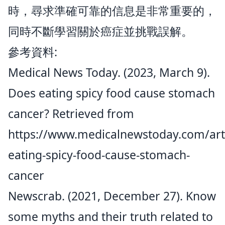
時，尋求準確可靠的信息是非常重要的，
同時不斷學習關於癌症並挑戰誤解。
參考資料:
Medical News Today. (2023, March 9).
Does eating spicy food cause stomach
cancer? Retrieved from
https://www.medicalnewstoday.com/arti
eating-spicy-food-cause-stomach-
cancer
Newscrab. (2021, December 27). Know
some myths and their truth related to