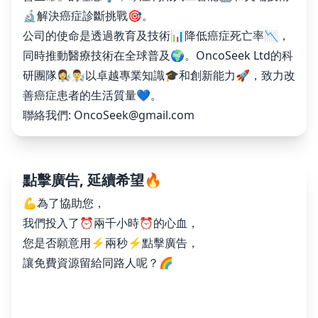
🔬解決癌症診斷挑戰🎯。
公司的使命是透過教育及技術📊降低癌症死亡率📉，
同時推動醫療技術在全球普及🌍。OncoSeek Ltd的科
研團隊👩‍🔬👨‍🔬以卓越專業知識🎓和創新能力🚀，致力改
善癌症患者的生活質量💙。
聯絡我們:
OncoSeek@gmail.com
點擊廣告, 延續希望🔥
💪為了協助您，
我們投入了⏰兩千小時⏰的心血，
您是否願意用⚡️兩秒⚡️點擊廣告，
讓免費資源留給同路人呢？🌈