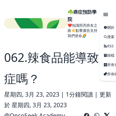
☘️癌症預防學
院
❤️知識照亮癌友之
關於
路☀️點擊廣告支持
我們使命🌈
搜索
RSS
062.辣食品能導致癌
歸檔
所有
症嗎？
所有
星期四, 3月 23, 2023 |
1分鐘閱讀
|
更新
於 星期四, 3月 23, 2023
@
OncoSeek Academy