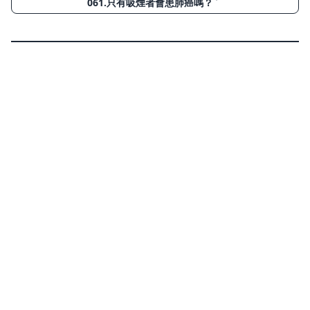
061.只有吸煙者會患肺癌嗎？